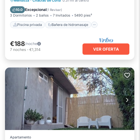
Piscina privada
Bañera de hidromasaje
Mendoza
·
Chacras de Coria
0.31 mi al centro
Aparcamiento
Piscina
Excepcional
10.0
(
1 Revisar
)
3 Dormitorios
2 baños
7 Invitados
5490 pies²
Piscina privada
Bañera de hidromasaje
€188
/noche
VER OFERTA
7
noches
-
€1,314
Apartamento