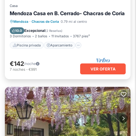
Casa
Mendoza Casa en B. Cerrado- Chacras de Coria
Piscina privada
Aparcamiento
Mendoza
·
Chacras de Coria
0.79 mi al centro
Piscina
Vista al mar
Excepcional
10.0
(
2 Reseñas
)
3 Dormitorios
2 baños
11 Invitados
3767 pies²
Piscina privada
Aparcamiento
€142
/noche
VER OFERTA
7
noches
-
€991