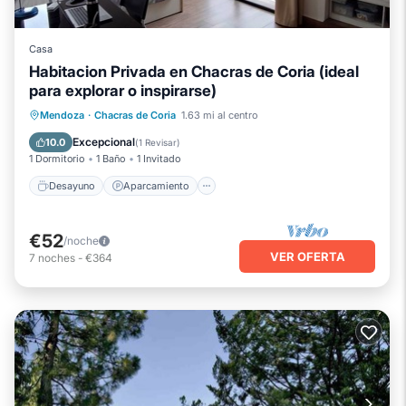
Casa
Habitacion Privada en Chacras de Coria (ideal
para explorar o inspirarse)
Desayuno
Aparcamiento
Cocina
Mendoza
·
Chacras de Coria
1.63 mi al centro
Internet
Excepcional
10.0
(
1 Revisar
)
1 Dormitorio
1 Baño
1 Invitado
Desayuno
Aparcamiento
€52
/noche
VER OFERTA
7
noches
-
€364