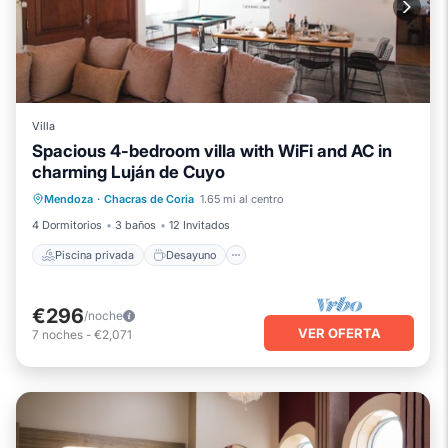
Villa
Spacious 4-bedroom villa with WiFi and AC in
charming Luján de Cuyo
Piscina privada
Desayuno
Piscina
Mendoza
·
Chacras de Coria
1.65 mi al centro
Balcón/Terraza
4 Dormitorios
3 baños
12 Invitados
Piscina privada
Desayuno
€296
/noche
VER OFERTA
7
noches
-
€2,071