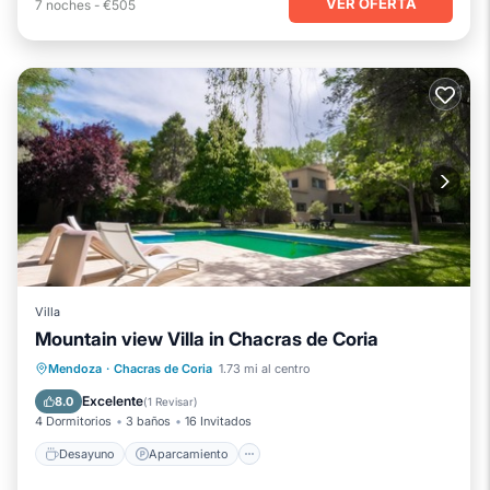
VER OFERTA
7
noches
-
€505
Villa
Mountain view Villa in Chacras de Coria
Desayuno
Aparcamiento
Piscina
Mendoza
·
Chacras de Coria
1.73 mi al centro
Balcón/Terraza
Excelente
8.0
(
1 Revisar
)
4 Dormitorios
3 baños
16 Invitados
Desayuno
Aparcamiento