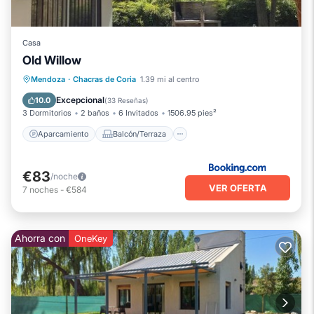
Casa
Old Willow
Aparcamiento
Balcón/Terraza
Mendoza
·
Chacras de Coria
1.39 mi al centro
Vistas
Aire acondicionado
Excepcional
10.0
(
33 Reseñas
)
3 Dormitorios
2 baños
6 Invitados
1506.95 pies²
Aparcamiento
Balcón/Terraza
€83
/noche
VER OFERTA
7
noches
-
€584
Ahorra con
OneKey