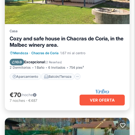
Casa
Cozy and safe house in Chacras de Coria, in the
Malbec winery area.
Aparcamiento
Balcón/Terraza
Mendoza
·
Chacras de Coria
1.67 mi al centro
Cocina
Aire acondicionado
Excepcional
10.0
(
2 Reseñas
)
2 Dormitorios
1 Baño
6 Invitados
754 pies²
Aparcamiento
Balcón/Terraza
€70
/noche
VER OFERTA
7
noches
-
€487