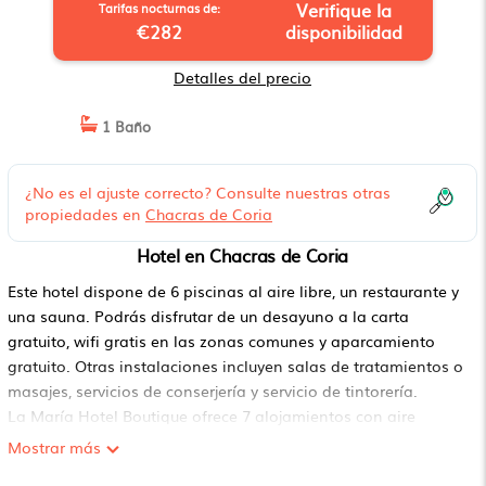
Verifique la
Tarifas nocturnas de:
€282
disponibilidad
Detalles del precio
1 Baño
¿No es el ajuste correcto? Consulte nuestras otras
propiedades en
Chacras de Coria
Hotel en Chacras de Coria
Este hotel dispone de 6 piscinas al aire libre, un restaurante y
una sauna. Podrás disfrutar de un desayuno a la carta
gratuito, wifi gratis en las zonas comunes y aparcamiento
gratuito. Otras instalaciones incluyen salas de tratamientos o
masajes, servicios de conserjería y servicio de tintorería.
La María Hotel Boutique ofrece 7 alojamientos con aire
acondicionado, chimenea y minibar. Las camas tienen
Mostrar más
colchones con una capa de acolchado adicional y están