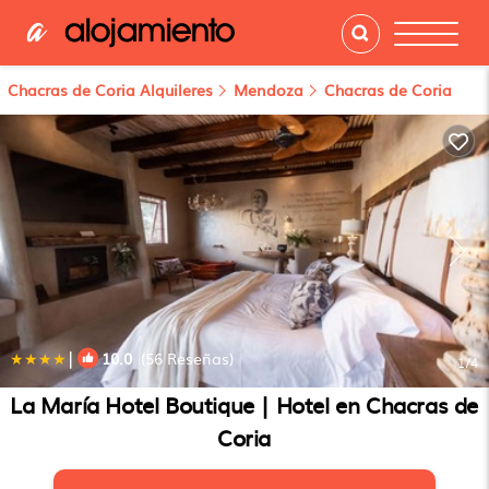
Chacras de Coria Alquileres
Mendoza
Chacras de Coria
|
10.0
(56 Reseñas)
1
/4
La María Hotel Boutique | Hotel en Chacras de
Coria