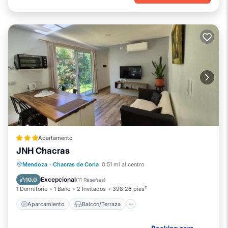
Apartamento
JNH Chacras
Aparcamiento
Balcón/Terraza
Mendoza
·
Chacras de Coria
0.51 mi al centro
Vistas
Aire acondicionado
Excepcional
10.0
(
11 Reseñas
)
1 Dormitorio
1 Baño
2 Invitados
398.26 pies²
Aparcamiento
Balcón/Terraza