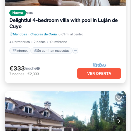
Nueva
Villa
Delightful 4-bedroom villa with pool in Luján de
Cuyo
Internet
Se admiten mascotas
Mendoza
·
Chacras de Coria
0.61 mi al centro
Apto para niños
Ropa de cama
4 Dormitorios
2 baños
10 Invitados
Internet
Se admiten mascotas
€333
/noche
VER OFERTA
7
noches
-
€2,333