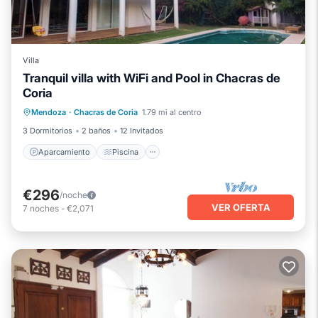
Villa
Tranquil villa with WiFi and Pool in Chacras de
Coria
Aparcamiento
Piscina
Cocina
Mendoza
·
Chacras de Coria
1.79 mi al centro
Aire acondicionado
3 Dormitorios
2 baños
12 Invitados
Aparcamiento
Piscina
€296
/noche
VER OFERTA
7
noches
-
€2,071