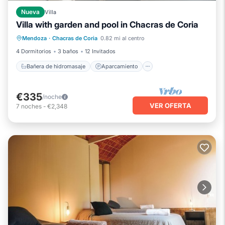
Nueva
Villa
Villa with garden and pool in Chacras de Coria
Bañera de hidromasaje
Aparcamiento
Mendoza
·
Chacras de Coria
0.82 mi al centro
Piscina
Balcón/Terraza
4 Dormitorios
3 baños
12 Invitados
Bañera de hidromasaje
Aparcamiento
€335
/noche
VER OFERTA
7
noches
-
€2,348