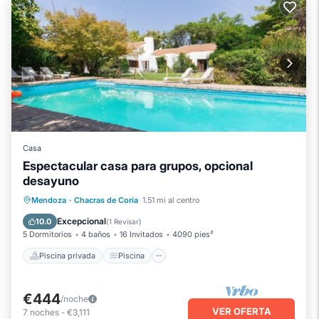
Casa
Espectacular casa para grupos, opcional
desayuno
Piscina privada
Piscina
Mendoza
·
Chacras de Coria
1.51 mi al centro
Balcón/Terraza
Cocina
Excepcional
10.0
(
1 Revisar
)
5 Dormitorios
4 baños
16 Invitados
4090 pies²
Piscina privada
Piscina
€444
/noche
VER OFERTA
7
noches
-
€3,111