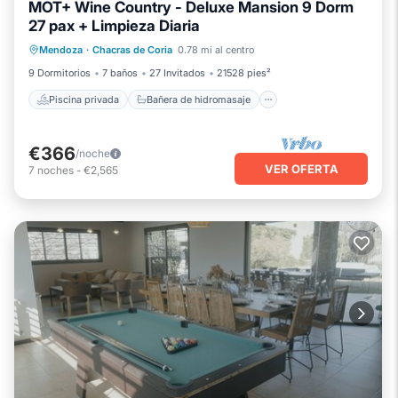
MOT+ Wine Country - Deluxe Mansion 9 Dorm
27 pax + Limpieza Diaria
Piscina privada
Bañera de hidromasaje
Mendoza
·
Chacras de Coria
0.78 mi al centro
Aparcamiento
Piscina
9 Dormitorios
7 baños
27 Invitados
21528 pies²
Piscina privada
Bañera de hidromasaje
€366
/noche
VER OFERTA
7
noches
-
€2,565