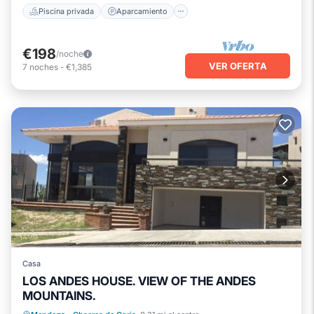
Piscina privada
Aparcamiento
€198
/noche
VER OFERTA
7
noches
-
€1,385
Casa
LOS ANDES HOUSE. VIEW OF THE ANDES
MOUNTAINS.