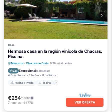
Casa
Hermosa casa en la región vinícola de Chacras.
Piscina.
Piscina privada
Piscina
Mendoza
·
Chacras de Coria
0.78 mi al centro
Aire acondicionado
Internet
Excepcional
9.8
(
6 Reseñas
)
4 Dormitorios
3 baños
8 Invitados
Piscina privada
Piscina
€254
/noche
VER OFERTA
7
noches
-
€1,778