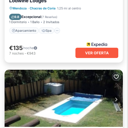
Lodwine Lodges
Aparcamiento
Spa
Balcón/Terraza
Mendoza
·
Chacras de Coria
1.25 mi al centro
Cocina
Excepcional
9.8
(
7 Reseñas
)
1 Dormitorio
1 Baño
2 Invitados
Aparcamiento
Spa
€135
/noche
VER OFERTA
7
noches
-
€943