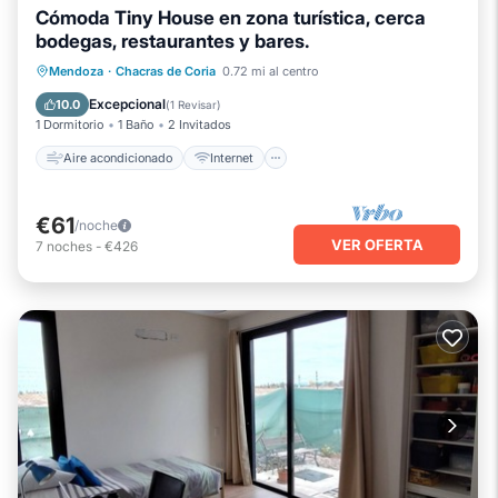
Cómoda Tiny House en zona turística, cerca
bodegas, restaurantes y bares.
Aire acondicionado
Internet
Mendoza
·
Chacras de Coria
0.72 mi al centro
Apto para niños
Ropa de cama
Excepcional
10.0
(
1 Revisar
)
1 Dormitorio
1 Baño
2 Invitados
Aire acondicionado
Internet
€61
/noche
VER OFERTA
7
noches
-
€426