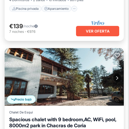
4 Dormitorios
2 baños
10 Invitados
8611 pies²
Piscina privada
Aparcamiento
€139
/noche
VER OFERTA
7
noches
-
€976
Precio bajó
Chalet De Esquí
Spacious chalet with 9 bedroom,AC, WiFi, pool,
8000m2 park in Chacras de Coria
Bañera de hidromasaje
Desayuno