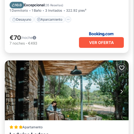
Balcón/Terraza
Vistas
Excepcional
10.0
(
35 Reseñas
)
1 Dormitorio
1 Baño
3 Invitados
322.92 pies²
Desayuno
Aparcamiento
€70
/noche
VER OFERTA
7
noches
-
€493
Apartamento