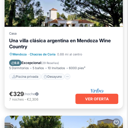
Casa
Una villa clásica argentina en Mendoza Wine
Country
Piscina privada
Desayuno
Mendoza
·
Chacras de Coria
0.88 mi al centro
Aparcamiento
Piscina
Excepcional
9.8
(
29 Reseñas
)
5 Dormitorios
5 baños
10 Invitados
6000 pies²
Piscina privada
Desayuno
€329
/noche
VER OFERTA
7
noches
-
€2,306