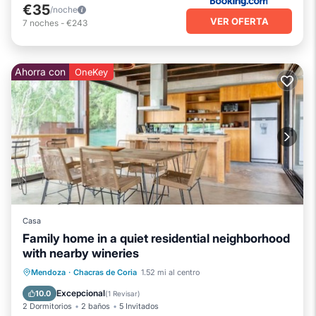
€35
/noche
VER OFERTA
7
noches
-
€243
Ahorra con
OneKey
Casa
Family home in a quiet residential neighborhood
with nearby wineries
Piscina privada
Aparcamiento
Mendoza
·
Chacras de Coria
1.52 mi al centro
Piscina
Vista al mar
Excepcional
10.0
(
1 Revisar
)
2 Dormitorios
2 baños
5 Invitados