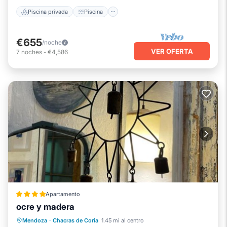
Piscina privada
Piscina
€655
/noche
VER OFERTA
7
noches
-
€4,586
Apartamento
ocre y madera
Desayuno
Aparcamiento
Mendoza
·
Chacras de Coria
1.45 mi al centro