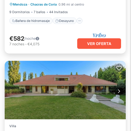
Mendoza
·
Chacras de Coria
0.96 mi al centro
Aparcamiento
Piscina
9 Dormitorios
7 baños
44 Invitados
Bañera de hidromasaje
Desayuno
€582
/noche
VER OFERTA
7
noches
-
€4,075
Villa