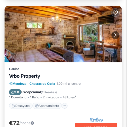
Cabina
Vrbo Property
Desayuno
Aparcamiento
Mendoza
·
Chacras de Coria
1.09 mi al centro
Balcón/Terraza
Cocina
Excepcional
9.0
(
2 Reseñas
)
1 Dormitorio
1 Baño
2 Invitados
431 pies²
Desayuno
Aparcamiento
€72
/noche