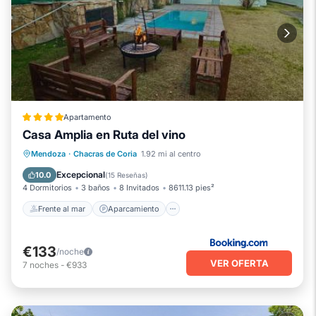
Apartamento
Casa Amplia en Ruta del vino
Frente al mar
Aparcamiento
Piscina
Mendoza
·
Chacras de Coria
1.92 mi al centro
Vista al mar
Excepcional
10.0
(
15 Reseñas
)
4 Dormitorios
3 baños
8 Invitados
8611.13 pies²
Frente al mar
Aparcamiento
€133
/noche
VER OFERTA
7
noches
-
€933