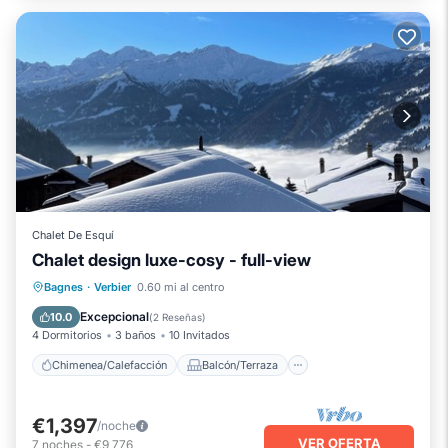
Chalet De Esquí
Chalet design luxe-cosy - full-view
Chimenea/Calefacción
Balcón/Terraza
Bagnes
·
Verbier
0.60 mi al centro
Cocina
Aparcamiento
Excepcional
10.0
(
2 Reseñas
)
4 Dormitorios
3 baños
10 Invitados
Chimenea/Calefacción
Balcón/Terraza
€1,397
/noche
VER OFERTA
7
noches
-
€9,776