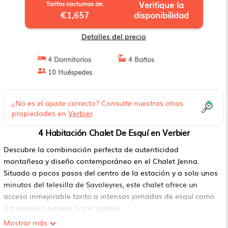
Verifique la
Tarifas nocturnas de:
€1,657
disponibilidad
Detalles del precio
4 Dormitorios
4 Baños
10 Huéspedes
¿No es el ajuste correcto? Consulte nuestras otras
propiedades en
Verbier
4 Habitación Chalet De Esquí en Verbier
Descubre la combinación perfecta de autenticidad
montañesa y diseño contemporáneo en el Chalet Jenna.
Situado a pocos pasos del centro de la estación y a solo unos
minutos del telesilla de Savoleyres, este chalet ofrece un
acceso inmejorable tanto a intensas jornadas de esquí como
a tranquilos paseos por el pueblo.
Con 264 m² distribuidos en tres amplias plantas, el chalet
Mostrar más