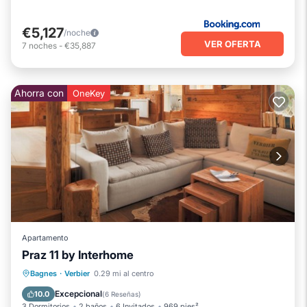
€5,127
/noche
VER OFERTA
7
noches
-
€35,887
Ahorra con
OneKey
Apartamento
Praz 11 by Interhome
Chimenea/Calefacción
Balcón/Terraza
Bagnes
·
Verbier
0.29 mi al centro
Se admiten mascotas
Cocina
Excepcional
10.0
(
6 Reseñas
)
3 Dormitorios
2 baños
6 Invitados
969 pies²