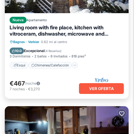
Nueva
Apartamento
Living room with fire place, kitchen with
vitroceram, dishwasher, microwave and
washingmachine, eati
Esquí
Chimenea/Calefacción
Bagnes
·
Verbier
0.62 mi al centro
Balcón/Terraza
Cocina
Excepcional
10.0
(
4 Reseñas
)
3 Dormitorios
2 baños
6 Invitados
818 pies²
Esquí
Chimenea/Calefacción
€467
/noche
VER OFERTA
7
noches
-
€3,270