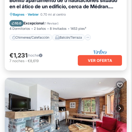
Bonito apartamento de 5 habitaciones situado
en el ático de un edificio, cerca de Médran.
Composit
Chimenea/Calefacción
Balcón/Terraza
Bagnes
·
Verbier
0.70 mi al centro
Cocina
Aparcamiento
Excepcional
10.0
(
1 Revisar
)
4 Dormitorios
2 baños
8 Invitados
1453 pies²
Chimenea/Calefacción
Balcón/Terraza
€1,231
/noche
VER OFERTA
7
noches
-
€8,619