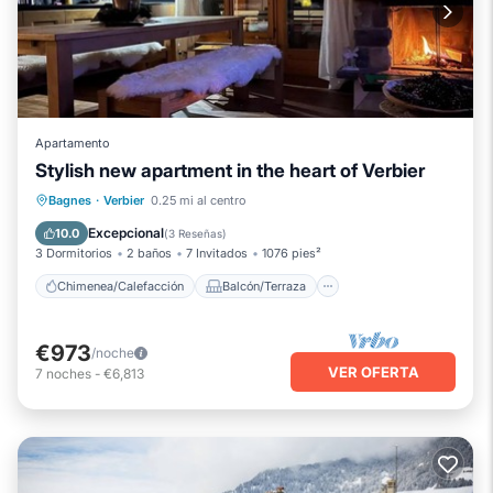
Apartamento
Stylish new apartment in the heart of Verbier
Chimenea/Calefacción
Balcón/Terraza
Bagnes
·
Verbier
0.25 mi al centro
Cocina
Aparcamiento
Excepcional
10.0
(
3 Reseñas
)
3 Dormitorios
2 baños
7 Invitados
1076 pies²
Chimenea/Calefacción
Balcón/Terraza
€973
/noche
VER OFERTA
7
noches
-
€6,813