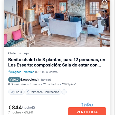
Chalet De Esquí
Bonito chalet de 3 plantas, para 12 personas, en
Les Esserts: composición: Sala de estar con
chimenea,
Esquí
Chimenea/Calefacción
Bagnes
·
Verbier
0.62 mi al centro
Balcón/Terraza
Se admiten mascotas
Excepcional
10.0
(
1 Revisar
)
6 Dormitorios
5 baños
12 Invitados
2691 pies²
Esquí
Chimenea/Calefacción
€844
/noche
VER OFERTA
7
noches
-
€5,911