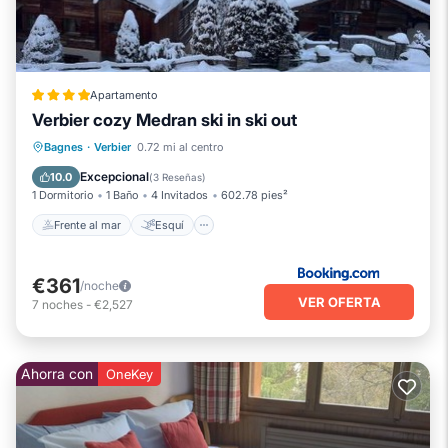
Apartamento
Verbier cozy Medran ski in ski out
Frente al mar
Esquí
Bagnes
·
Verbier
0.72 mi al centro
Chimenea/Calefacción
Vista al mar
Excepcional
10.0
(
3 Reseñas
)
1 Dormitorio
1 Baño
4 Invitados
602.78 pies²
Frente al mar
Esquí
€361
/noche
VER OFERTA
7
noches
-
€2,527
Ahorra con
OneKey