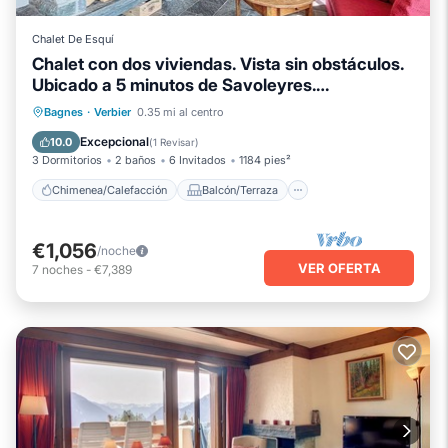
Chalet De Esquí
Chalet con dos viviendas. Vista sin obstáculos.
Ubicado a 5 minutos de Savoleyres.
composición
Chimenea/Calefacción
Balcón/Terraza
Bagnes
·
Verbier
0.35 mi al centro
Cocina
Aparcamiento
Excepcional
10.0
(
1 Revisar
)
3 Dormitorios
2 baños
6 Invitados
1184 pies²
Chimenea/Calefacción
Balcón/Terraza
€1,056
/noche
VER OFERTA
7
noches
-
€7,389