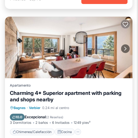
Apartamento
Charming 4* Superior apartment with parking
and shops nearby
Chimenea/Calefacción
Cocina
Bagnes
·
Verbier
0.24 mi al centro
Aparcamiento
Internet
Excepcional
10.0
(
2 Reseñas
)
3 Dormitorios
2 baños
6 Invitados
1249 pies²
Chimenea/Calefacción
Cocina