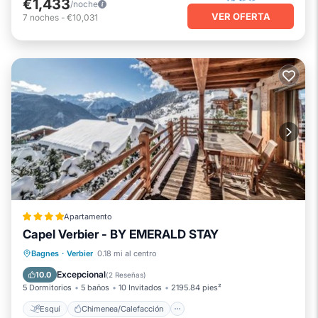
€1,433
/noche
VER OFERTA
7
noches
-
€10,031
Apartamento
Capel Verbier - BY EMERALD STAY
Esquí
Chimenea/Calefacción
Bagnes
·
Verbier
0.18 mi al centro
Balcón/Terraza
Aparcamiento
Excepcional
10.0
(
2 Reseñas
)
5 Dormitorios
5 baños
10 Invitados
2195.84 pies²
Esquí
Chimenea/Calefacción