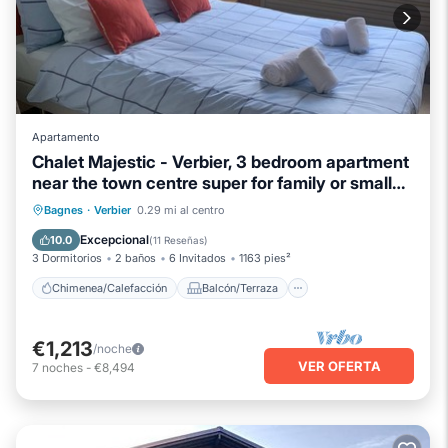
Apartamento
Chalet Majestic - Verbier, 3 bedroom apartment
near the town centre super for family or small
group
Chimenea/Calefacción
Balcón/Terraza
Bagnes
·
Verbier
0.29 mi al centro
Cocina
Aparcamiento
Excepcional
10.0
(
11 Reseñas
)
3 Dormitorios
2 baños
6 Invitados
1163 pies²
Chimenea/Calefacción
Balcón/Terraza
€1,213
/noche
VER OFERTA
7
noches
-
€8,494