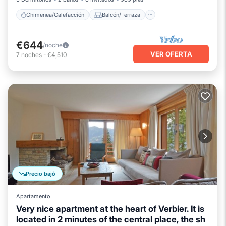
Chimenea/Calefacción
Balcón/Terraza
€644
/noche
VER OFERTA
7
noches
-
€4,510
Precio bajó
Apartamento
Very nice apartment at the heart of Verbier. It is
located in 2 minutes of the central place, the sh