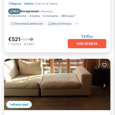
Chimenea/Calefacción
Balcón/Terraza
Bagnes
·
Verbier
0.40 mi al centro
Cocina
Aparcamiento
Excepcional
10.0
(
5 Reseñas
)
4 Dormitorios
4 baños
8 Invitados
1894 pies²
Chimenea/Calefacción
Balcón/Terraza
€521
/noche
VER OFERTA
7
noches
-
€3,647
Precio bajó