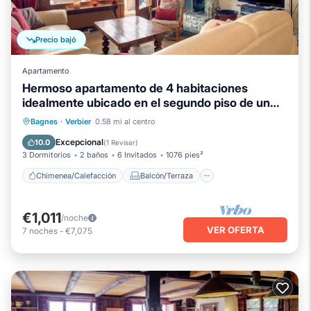
Precio bajó
Apartamento
Hermoso apartamento de 4 habitaciones
idealmente ubicado en el segundo piso de un
edificio, de Médran. co
Chimenea/Calefacción
Balcón/Terraza
Bagnes
·
Verbier
0.58 mi al centro
Cocina
Aparcamiento
Excepcional
10.0
(
1 Revisar
)
3 Dormitorios
2 baños
6 Invitados
1076 pies²
Chimenea/Calefacción
Balcón/Terraza
€1,011
/noche
VER OFERTA
7
noches
-
€7,075