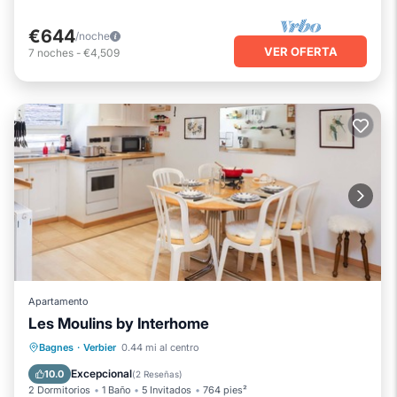
€644
/noche
VER OFERTA
7
noches
-
€4,509
Apartamento
Les Moulins by Interhome
Chimenea/Calefacción
Balcón/Terraza
Bagnes
·
Verbier
0.44 mi al centro
Se admiten mascotas
Cocina
Excepcional
10.0
(
2 Reseñas
)
2 Dormitorios
1 Baño
5 Invitados
764 pies²