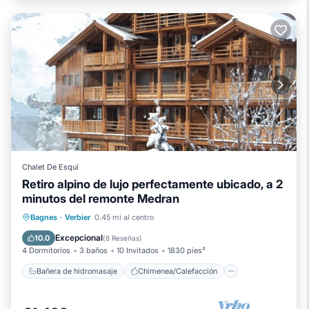
Chalet De Esquí
Retiro alpino de lujo perfectamente ubicado, a 2
minutos del remonte Medran
Bañera de hidromasaje
Chimenea/Calefacción
Balcón/Terraza
Bagnes
·
Verbier
0.45 mi al centro
Se admiten mascotas
Excepcional
10.0
(
8 Reseñas
)
4 Dormitorios
3 baños
10 Invitados
1830 pies²
Bañera de hidromasaje
Chimenea/Calefacción