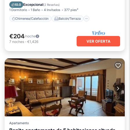
Cocina
Aparcamiento
Excepcional
10.0
(
2 Reseñas
)
1 Dormitorio
1 Baño
4 Invitados
377 pies²
Chimenea/Calefacción
Balcón/Terraza
€204
/noche
VER OFERTA
7
noches
-
€1,426
Apartamento