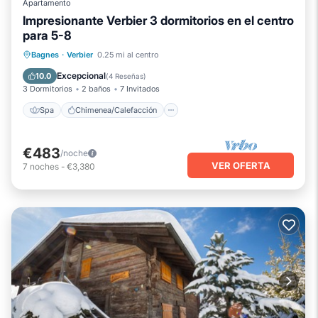
Apartamento
Impresionante Verbier 3 dormitorios en el centro
para 5-8
Spa
Chimenea/Calefacción
Bagnes
·
Verbier
0.25 mi al centro
Balcón/Terraza
Cocina
Excepcional
10.0
(
4 Reseñas
)
3 Dormitorios
2 baños
7 Invitados
Spa
Chimenea/Calefacción
€483
/noche
VER OFERTA
7
noches
-
€3,380