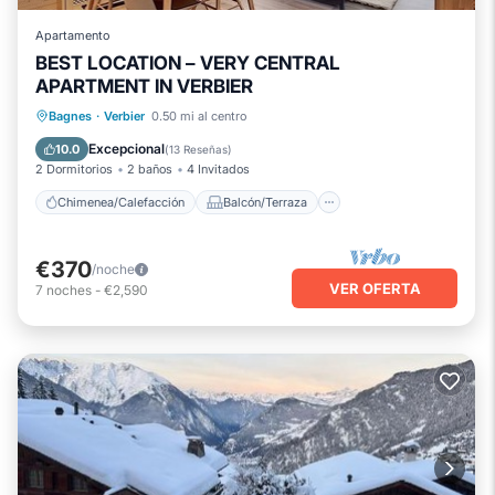
Apartamento
BEST LOCATION – VERY CENTRAL
APARTMENT IN VERBIER
Chimenea/Calefacción
Balcón/Terraza
Bagnes
·
Verbier
0.50 mi al centro
Cocina
Aparcamiento
Excepcional
10.0
(
13 Reseñas
)
2 Dormitorios
2 baños
4 Invitados
Chimenea/Calefacción
Balcón/Terraza
€370
/noche
VER OFERTA
7
noches
-
€2,590