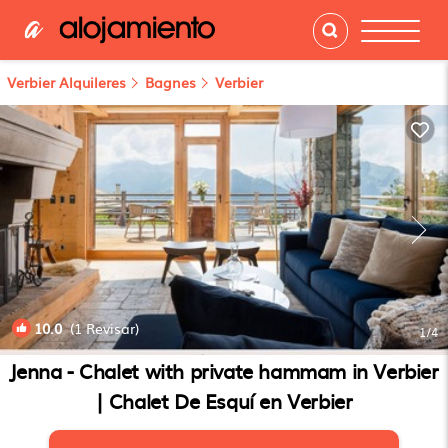
Verbier Alquileres
Bagnes
Verbier
10.0
(1 Revisar)
1
/4
Jenna - Chalet with private hammam in Verbier
| Chalet De Esquí en Verbier