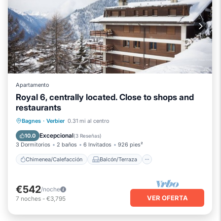
Apartamento
Royal 6, centrally located. Close to shops and
restaurants
Chimenea/Calefacción
Balcón/Terraza
Bagnes
·
Verbier
0.31 mi al centro
Cocina
Aparcamiento
Excepcional
10.0
(
3 Reseñas
)
3 Dormitorios
2 baños
6 Invitados
926 pies²
Chimenea/Calefacción
Balcón/Terraza
€542
/noche
VER OFERTA
7
noches
-
€3,795