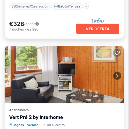
Chimenea/Calefacción
Balcón/Terraza
€328
/noche
VER OFERTA
7
noches
-
€2,296
Apartamento
Vert Pré 2 by Interhome
Chimenea/Calefacción
Balcón/Terraza
Bagnes
·
Verbier
0.39 mi al centro