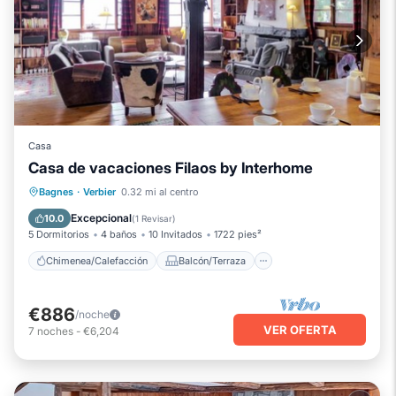
Casa
Casa de vacaciones Filaos by Interhome
Chimenea/Calefacción
Balcón/Terraza
Bagnes
·
Verbier
0.32 mi al centro
Cocina
Aparcamiento
Excepcional
10.0
(
1 Revisar
)
5 Dormitorios
4 baños
10 Invitados
1722 pies²
Chimenea/Calefacción
Balcón/Terraza
€886
/noche
VER OFERTA
7
noches
-
€6,204