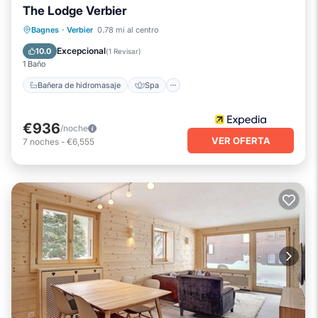
The Lodge Verbier
Como lugares para visitar y cosas para hacer cerca, puede
consultar a continuación para obtener más información.
Bañera de hidromasaje
Spa
Esquí
Bagnes
·
Verbier
0.78 mi al centro
Chimenea/Calefacción
Excepcional
10.0
(
1 Revisar
)
1 Baño
Bañera de hidromasaje
Spa
€936
/noche
VER OFERTA
7
noches
-
€6,555