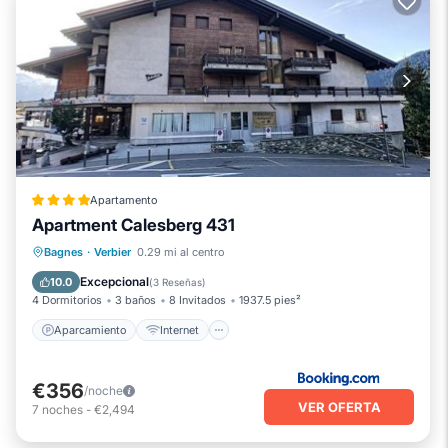
Apartamento
Apartment Calesberg 431
Aparcamiento
Internet
Bagnes
·
Verbier
0.29 mi al centro
Apto para niños
Accesibilidad
Excepcional
10.0
(
3 Reseñas
)
4 Dormitorios
3 baños
8 Invitados
1937.5 pies²
Aparcamiento
Internet
€356
/noche
VER OFERTA
7
noches
-
€2,494