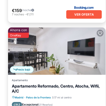
€159
/noche
VER OFERTA
7
noches
-
€1,111
Ahorra con
OneKey
Precio bajó
Apartamento
Apartamento Reformado, Centro, Atocha, Wifii,
A/C
Aparcamiento
Cocina
Madrid
·
Palos de la Frontera
0.17 mi al centro
Aire acondicionado
Internet
Excepcional
9.2
(
21 Reseñas
)