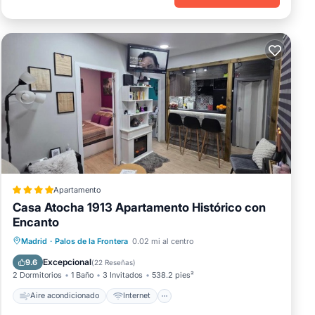
Apartamento
Casa Atocha 1913 Apartamento Histórico con
Encanto
Aire acondicionado
Internet
Madrid
·
Palos de la Frontera
0.02 mi al centro
Apto para niños
Seguridad/Protección
Excepcional
9.6
(
22 Reseñas
)
2 Dormitorios
1 Baño
3 Invitados
538.2 pies²
Aire acondicionado
Internet