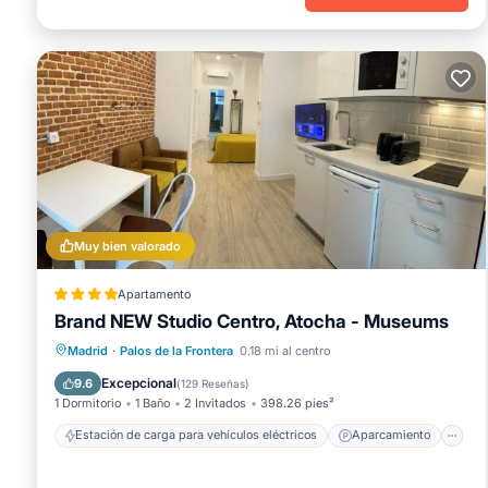
Muy bien valorado
Apartamento
Brand NEW Studio Centro, Atocha - Museums
Estación de carga para vehículos eléctricos
Aparcamiento
Aire acondicionado
Madrid
·
Palos de la Frontera
0.18 mi al centro
Internet
Excepcional
9.6
(
129 Reseñas
)
1 Dormitorio
1 Baño
2 Invitados
398.26 pies²
Estación de carga para vehículos eléctricos
Aparcamiento