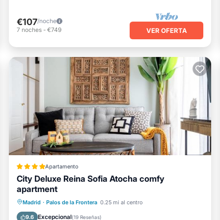
€107
/noche
7
noches
-
€749
VER OFERTA
Apartamento
City Deluxe Reina Sofia Atocha comfy
apartment
Aire acondicionado
Internet
Madrid
·
Palos de la Frontera
0.25 mi al centro
Apto para niños
Seguridad/Protección
Excepcional
9.6
(
19 Reseñas
)