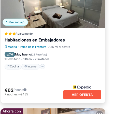
Precio bajó
Apartamento
Habitaciones en Embajadores
Cocina
Internet
Apto para niños
Madrid
·
Palos de la Frontera
0.36 mi al centro
Lavandería
Muy bueno
7.6
(
23 Reseñas
)
1 Dormitorio
1 Baño
2 Invitados
Cocina
Internet
us
e
€62
/noche
7
noches
-
€435
VER OFERTA
a de
Ahorra con