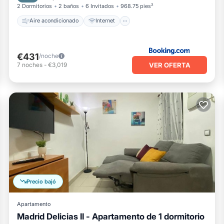
2 Dormitorios
2 baños
6 Invitados
968.75 pies²
Aire acondicionado
Internet
€431
/noche
VER OFERTA
7
noches
-
€3,019
Precio bajó
Apartamento
Madrid Delicias II - Apartamento de 1 dormitorio