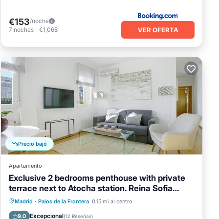
€153
/noche
VER OFERTA
7
noches
-
€1,068
Precio bajó
Apartamento
Exclusive 2 bedrooms penthouse with private
terrace next to Atocha station. Reina Sofia
Terrace
Balcón/Terraza
Cocina
Madrid
·
Palos de la Frontera
0.15 mi al centro
Aire acondicionado
Internet
Excepcional
9.0
(
12 Reseñas
)