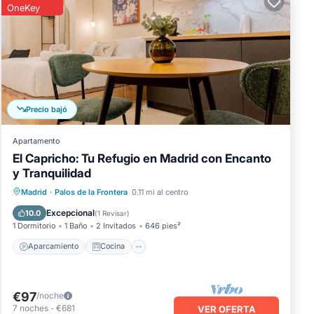
si
OneKey
s
Precio bajó
Apartamento
El Capricho: Tu Refugio en Madrid con Encanto
y Tranquilidad
os
Aparcamiento
Cocina
Madrid
·
Palos de la Frontera
0.11 mi al centro
es
Aire acondicionado
Internet
n
Excepcional
10.0
(
1 Revisar
)
1 Dormitorio
1 Baño
2 Invitados
646 pies²
. Si
e
Aparcamiento
Cocina
€97
/noche
7
noches
-
€681
VER OFERTA