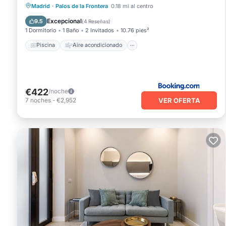
Piscina
Aire acondicionado
Internet
Madrid
·
Palos de la Frontera
0.18 mi al centro
Apto para niños
Excepcional
9.5
(
4 Reseñas
)
1 Dormitorio
1 Baño
2 Invitados
10.76 pies²
Piscina
Aire acondicionado
€422
/noche
VER OFERTA
7
noches
-
€2,952