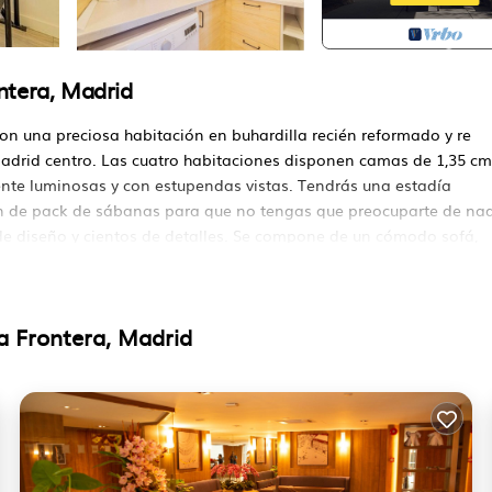
ntera, Madrid
n una preciosa habitación en buhardilla recién reformado y re
Madrid centro. Las cuatro habitaciones disponen camas de 1,35 cm
mente luminosas y con estupendas vistas. Tendrás una estadía
n de pack de sábanas para que no tengas que preocuparte de na
e diseño y cientos de detalles. Se compone de un cómodo sofá,
a la calle muy luminoso. ( EL AIRE ACONDICIONADO ES SOLO EN EL
 RESTO DE LAS HABITACIONES)
a Frontera, Madrid
al castizo Madrid.
odo lo necesario para preparar cualquier tipo de comida: microon
or
 y sillón.
 y cojines impecables.