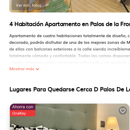
Ver más fotos
4 Habitación Apartamento en Palos de la Fro
Apartamento de cuatro habitaciones totalmente de diseño, co
decorado, podrás disfrutar de una de las mejores zonas de 
de ellas con balcones exteriores a la calle siendo increíble
totalmente cómoda y confortable. Todas las camas dispone
- Salón: luminoso salón totalmente reformado con muebles d
Mostrar más
alfombra, mesillas de café y aire acondicionado y balcón 
SALÓN- Y EN LA HABITACION DE LA BUHARDILLA, NO EN EL
Tv smart tv de 55", internet de alta velocidad.
Lugares Para Quedarse Cerca D Palos De L
- Balcones con una de las mejores y más privilegiadas vistas 
Perfecto para disfrutar de las preciosas vistas del barrio.
- Cocina: dispones de una cocina totalmente equipada con t
Ahorra con
cafetera, tostadora, tetera, sartenes, cubiertos, cristalería, etc.
OneKey
- Nº1 Dormitorio: Muy luminoso y acogedor con balcón exteri
Cama tamaño doble viscoelástica importada de Italia, plantas
La cama viene totalmente equipada con sábanas, almohadas