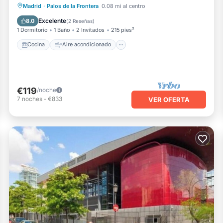
Cocina
Aire acondicionado
Internet
Madrid
·
Palos de la Frontera
0.08 mi al centro
Accesible en silla de ruedas
Excelente
8.0
(
2 Reseñas
)
1 Dormitorio
1 Baño
2 Invitados
215 pies²
Cocina
Aire acondicionado
€119
/noche
7
noches
-
€833
VER OFERTA