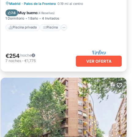
Piscina privada
Piscina
Cocina
Madrid
·
Palos de la Frontera
0.19 mi al centro
Aire acondicionado
Muy bueno
7.6
(
4 Reseñas
)
1 Dormitorio
1 Baño
4 Invitados
Piscina privada
Piscina
€254
/noche
7
noches
-
€1,775
VER OFERTA