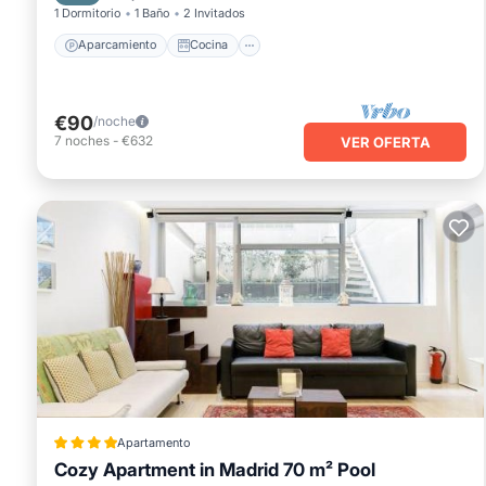
1 Dormitorio
1 Baño
2 Invitados
Aparcamiento
Cocina
€90
/noche
7
noches
-
€632
VER OFERTA
Apartamento
Cozy Apartment in Madrid 70 m² Pool