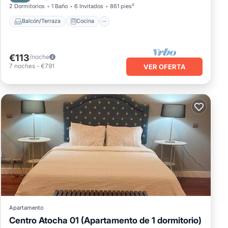
2 Dormitorios
1 Baño
6 Invitados
861 pies²
Balcón/Terraza
Cocina
€113
/noche
7
noches
-
€791
VER OFERTA
Apartamento
Centro Atocha 01 (Apartamento de 1 dormitorio)