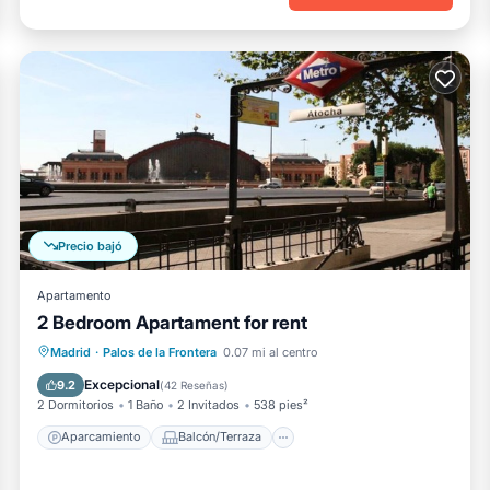
Precio bajó
Apartamento
2 Bedroom Apartament for rent
Aparcamiento
Balcón/Terraza
Madrid
·
Palos de la Frontera
0.07 mi al centro
Cocina
Aire acondicionado
Excepcional
9.2
(
42 Reseñas
)
2 Dormitorios
1 Baño
2 Invitados
538 pies²
Aparcamiento
Balcón/Terraza