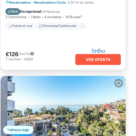
Frente al mar
Chimenea/Calefacción
Benalmadena
·
Benalmadena Costa
0.57 mi al centro
Piscina
Vista al mar
Excepcional
10.0
(
29 Reseñas
)
2 Dormitorios
1 Baño
4 Invitados
1076 pies²
Frente al mar
Chimenea/Calefacción
€126
/noche
7
noches
-
€882
VER OFERTA
Precio bajó