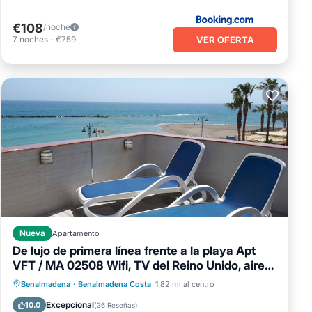
€108
/noche
VER OFERTA
7
noches
-
€759
Nueva
Apartamento
De lujo de primera línea frente a la playa Apt
VFT / MA 02508 Wifi, TV del Reino Unido, aire
acondicionado
Frente al mar
Chimenea/Calefacción
Benalmadena
·
Benalmadena Costa
1.82 mi al centro
Piscina
Vista al mar
Excepcional
10.0
(
36 Reseñas
)