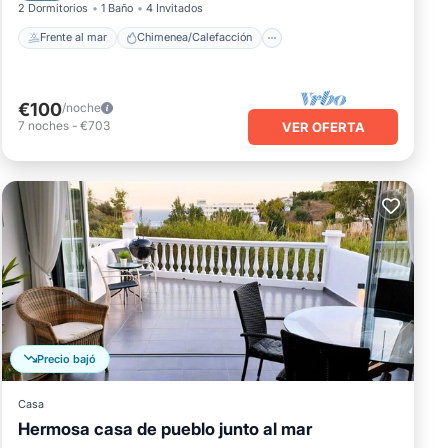
2 Dormitorios
1 Baño
4 Invitados
Frente al mar
Chimenea/Calefacción
€100
/noche
7
noches
-
€703
VER OFERTA
Precio bajó
Casa
Hermosa casa de pueblo junto al mar