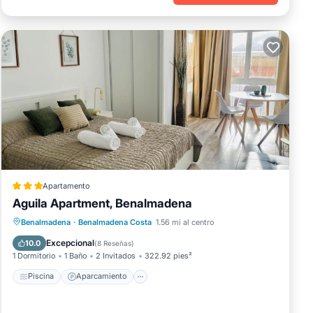
Apartamento
Aguila Apartment, Benalmadena
Piscina
Aparcamiento
Benalmadena
·
Benalmadena Costa
1.56 mi al centro
Aire acondicionado
Internet
Excepcional
10.0
(
8 Reseñas
)
1 Dormitorio
1 Baño
2 Invitados
322.92 pies²
Piscina
Aparcamiento