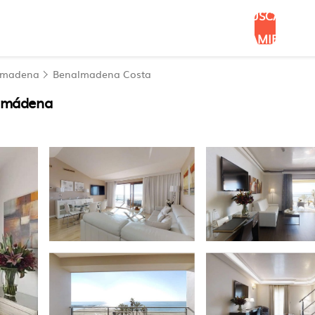
BUSCAR
ALOJAMIENTOS
lmadena
Benalmadena Costa
almádena