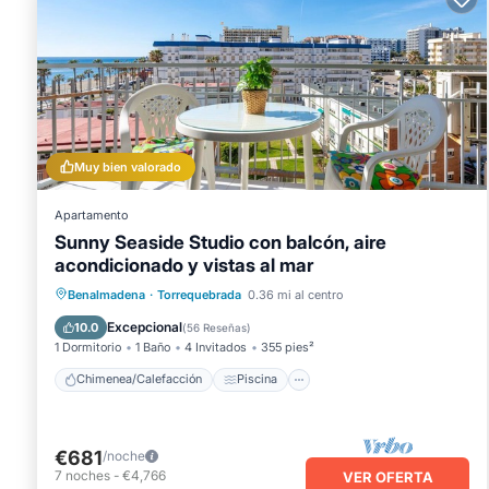
Muy bien valorado
Apartamento
Sunny Seaside Studio con balcón, aire
acondicionado y vistas al mar
Chimenea/Calefacción
Piscina
Benalmadena
·
Torrequebrada
0.36 mi al centro
Balcón/Terraza
Cocina
Excepcional
10.0
(
56 Reseñas
)
1 Dormitorio
1 Baño
4 Invitados
355 pies²
Chimenea/Calefacción
Piscina
€681
/noche
7
noches
-
€4,766
VER OFERTA