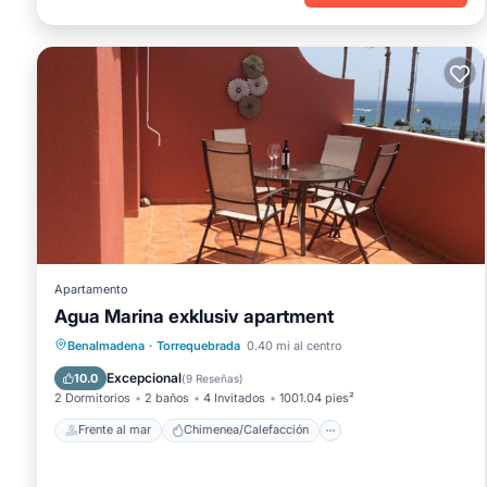
Apartamento
Agua Marina exklusiv apartment
Frente al mar
Chimenea/Calefacción
Benalmadena
·
Torrequebrada
0.40 mi al centro
Piscina
Vista al mar
Excepcional
10.0
(
9 Reseñas
)
2 Dormitorios
2 baños
4 Invitados
1001.04 pies²
Frente al mar
Chimenea/Calefacción