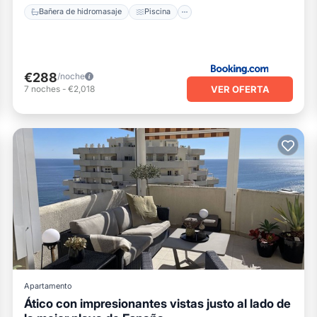
Bañera de hidromasaje
Piscina
€288
/noche
VER OFERTA
7
noches
-
€2,018
Apartamento
Ático con impresionantes vistas justo al lado de