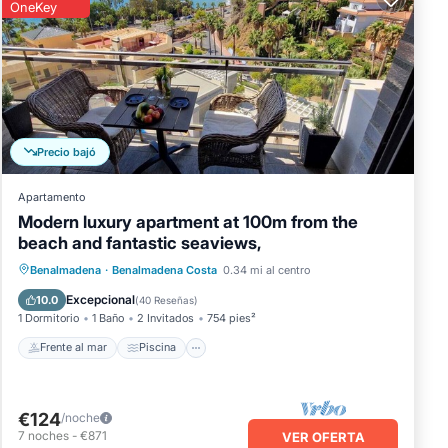
OneKey
Precio bajó
Apartamento
Modern luxury apartment at 100m from the
beach and fantastic seaviews,
Frente al mar
Piscina
Vista al mar
Benalmadena
·
Benalmadena Costa
0.34 mi al centro
Balcón/Terraza
Excepcional
10.0
(
40 Reseñas
)
1 Dormitorio
1 Baño
2 Invitados
754 pies²
Frente al mar
Piscina
€124
/noche
7
noches
-
€871
VER OFERTA