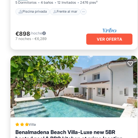
5 Dormitorios
4 baños
12 Invitados
2476 pies²
Piscina privada
Frente al mar
€898
/noche
7
noches
-
€6,289
VER OFERTA
Villa
Benalmadena Beach Villa-Luxe new 5BR