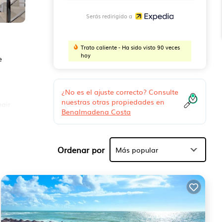
Serás redirigido a
Trato caliente - Ha sido visto 90 veces
hoy
e
¿No es el ajuste correcto? Consulte
nuestras otras propiedades en
egir
Benalmadena Costa
ucha
onas
Ordenar por
Más popular
luyen
a y