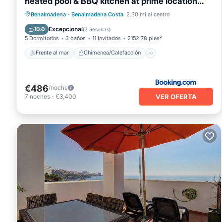
heated pool & BBQ kitchen at prime location
near Puerto Marina & Beach
Frente al mar
Chimenea/Calefacción
Benalmadena
·
Benalmadena Costa
2.30 mi al centro
Piscina
Vista al mar
Excepcional
10.0
(
7 Reseñas
)
5 Dormitorios
3 baños
11 Invitados
2152.78 pies²
Frente al mar
Chimenea/Calefacción
€486
/noche
VER OFERTA
7
noches
-
€3,400