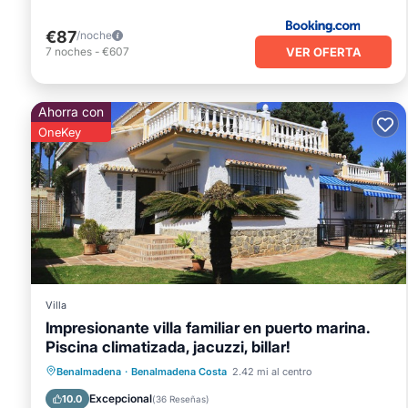
€87
/noche
VER OFERTA
7
noches
-
€607
Ahorra con
OneKey
Villa
Impresionante villa familiar en puerto marina.
Piscina climatizada, jacuzzi, billar!
Piscina privada
Frente al mar
Bañera de hidromasaje
Benalmadena
·
Benalmadena Costa
2.42 mi al centro
Chimenea/Calefacción
Excepcional
10.0
(
36 Reseñas
)