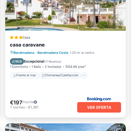
que se indican más abajo en las instalaciones o cerca del alojami
Casa
casa caravane
Frente al mar
Chimenea/Calefacción
Benalmadena
·
Benalmadena Costa
1.25 mi al centro
Piscina
Vista al mar
Excepcional
10.0
(
11 Reseñas
)
1 Dormitorio
1 Baño
2 Invitados
1054.86 pies²
Frente al mar
Chimenea/Calefacción
€197
/noche
VER OFERTA
7
noches
-
€1,381