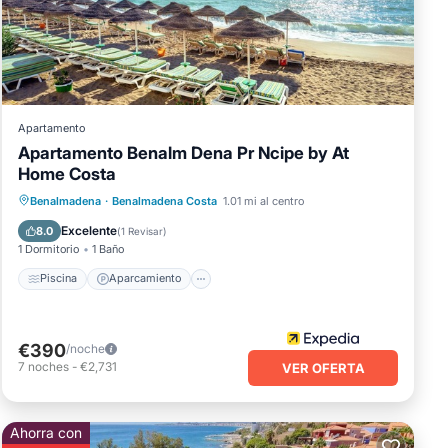
ento
Apartamento
Apartamento Benalm Dena Pr Ncipe by At
Home Costa
Piscina
Aparcamiento
Benalmadena
·
Benalmadena Costa
1.01 mi al centro
Apto para niños
Excelente
8.0
(
1 Revisar
)
1 Dormitorio
1 Baño
Piscina
Aparcamiento
€390
/noche
7
noches
-
€2,731
VER OFERTA
Ahorra con