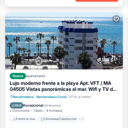
Nueva
Apartamento
Lujo moderno frente a la playa Apt. VFT / MA
04505 Vistas panorámicas al mar. Wifi y TV del
Reino Unido
Frente al mar
Chimenea/Calefacción
Benalmadena
·
Benalmadena Costa
1.17 mi al centro
Piscina
Vista al mar
Excepcional
10.0
(
38 Reseñas
)
2 Dormitorios
1 Baño
4 Invitados
Frente al mar
Chimenea/Calefacción