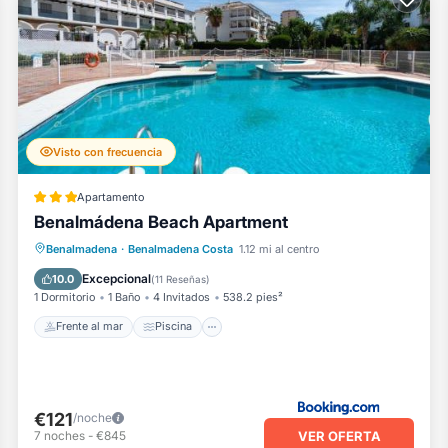
Visto con frecuencia
Apartamento
Benalmádena Beach Apartment
Frente al mar
Piscina
Vista al mar
Benalmadena
·
Benalmadena Costa
1.12 mi al centro
Balcón/Terraza
Excepcional
10.0
(
11 Reseñas
)
1 Dormitorio
1 Baño
4 Invitados
538.2 pies²
Frente al mar
Piscina
€121
/noche
VER OFERTA
7
noches
-
€845