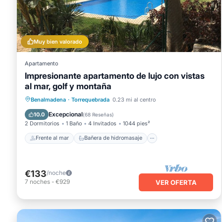
Se pueden practicar las actividades de ocio y esparcimiento 
(es posible que se aplique un recargo).
Muy bien valorado
Apartamento
Impresionante apartamento de lujo con vistas
al mar, golf y montaña
Frente al mar
Bañera de hidromasaje
Benalmadena
·
Torrequebrada
0.23 mi al centro
Chimenea/Calefacción
Piscina
Excepcional
10.0
(
68 Reseñas
)
2 Dormitorios
1 Baño
4 Invitados
1044 pies²
Frente al mar
Bañera de hidromasaje
€133
/noche
7
noches
-
€929
VER OFERTA