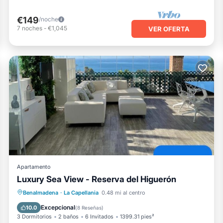
€149
/noche
7
noches
-
€1,045
VER OFERTA
Apartamento
Luxury Sea View - Reserva del Higuerón
Bañera de hidromasaje
Piscina
Benalmadena
·
La Capellania
0.48 mi al centro
Vista al mar
Balcón/Terraza
Excepcional
10.0
(
8 Reseñas
)
3 Dormitorios
2 baños
6 Invitados
1399.31 pies²