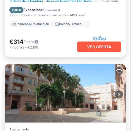
Chimenea/Calefacción
Balcón/Terraza
Jerez de la Frontera
·
Jerez de la Frontera Old Town
0.36 mi al centro
Se admiten mascotas
Cocina
Excepcional
10.0
(
3 Reseñas
)
3 Dormitorios
3 baños
6 Invitados
1453 pies²
Chimenea/Calefacción
Balcón/Terraza
€314
/noche
VER OFERTA
7
noches
-
€2,196
Apartamento