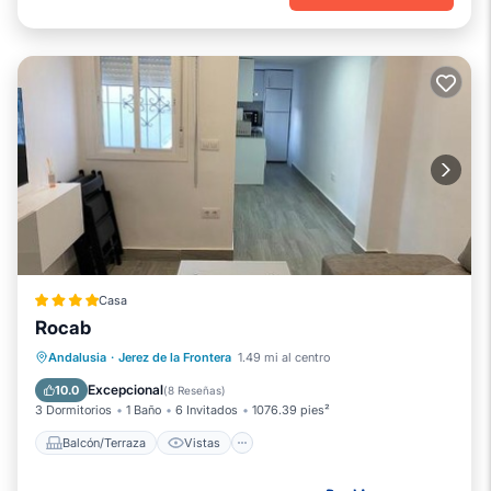
Casa
Rocab
Balcón/Terraza
Vistas
Andalusia
·
Jerez de la Frontera
1.49 mi al centro
Aparcamiento
Aire acondicionado
Excepcional
10.0
(
8 Reseñas
)
3 Dormitorios
1 Baño
6 Invitados
1076.39 pies²
Balcón/Terraza
Vistas