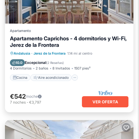
Apartamento
Apartamento Caprichos - 4 dormitorios y Wi-Fi,
Jerez de la Frontera
Cocina
Aire acondicionado
Internet
Andalusia
·
Jerez de la Frontera
1.14 mi al centro
Apto para niños
Excepcional
10.0
(
2 Reseñas
)
4 Dormitorios
2 baños
8 Invitados
1507 pies²
Cocina
Aire acondicionado
€542
/noche
VER OFERTA
7
noches
-
€3,797