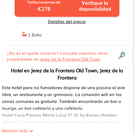
Verifique la
Tarifas nocturnas de:
€278
disponibilidad
Detalles del precio
1 Baño
¿No es el ajuste correcto? Consulte nuestras otras
propiedades en
Jerez de la Frontera Old Town
Hotel en Jerez de la Frontera Old Town, Jerez de la
Frontera
Este hotel para no fumadores dispone de una piscina al aire
libre, un restaurante y un gimnasio. La conexión wifi en las
zonas comunes es gratuita. También encontrarás un bar o
lounge, un bar-cafetería y una cafetería.
Hotel Casa Palacio María Luisa 5* GL by Kaizen Hoteles
ofrece 21 alojamientos con aire acondicionado, minibar y
máquina de café espresso. Las camas están vestidas con
Mostrar más