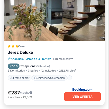
Casa
Jerez Deluxe
Frente al mar
Chimenea/Calefacción
Andalusia
·
Jerez de la Frontera
1.48 mi al centro
Piscina
Vista al mar
Excepcional
10.0
(
9 Reseñas
)
3 Dormitorios
3 baños
12 Invitados
2152.78 pies²
Frente al mar
Chimenea/Calefacción
€237
/noche
VER OFERTA
7
noches
-
€1,659