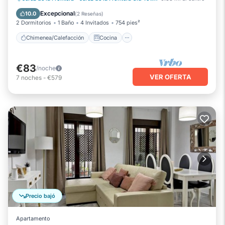
Aire acondicionado
Internet
Excepcional
10.0
(
2 Reseñas
)
2 Dormitorios
1 Baño
4 Invitados
754 pies²
Chimenea/Calefacción
Cocina
€83
/noche
VER OFERTA
7
noches
-
€579
Precio bajó
Apartamento