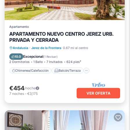
Apartamento
APARTAMENTO NUEVO CENTRO JEREZ URB.
PRIVADA Y CERRADA
Chimenea/Calefacción
Balcón/Terraza
Andalusia
·
Jerez de la Frontera
0.67 mi al centro
Se admiten mascotas
Cocina
Excepcional
10.0
(
1 Revisar
)
2 Dormitorios
1 Baño
7 Invitados
624 pies²
Chimenea/Calefacción
Balcón/Terraza
€454
/noche
VER OFERTA
7
noches
-
€3,175