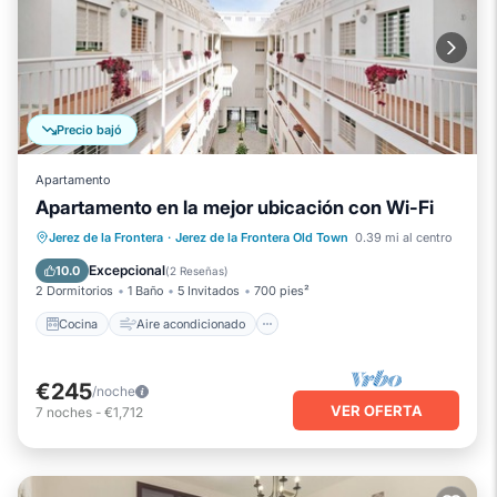
Precio bajó
Apartamento
Apartamento en la mejor ubicación con Wi-Fi
Cocina
Aire acondicionado
Internet
Jerez de la Frontera
·
Jerez de la Frontera Old Town
0.39 mi al centro
Apto para niños
Excepcional
10.0
(
2 Reseñas
)
2 Dormitorios
1 Baño
5 Invitados
700 pies²
Cocina
Aire acondicionado
€245
/noche
VER OFERTA
7
noches
-
€1,712