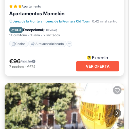
Apartamento
Apartamentos Mamelón
Cocina
Aire acondicionado
Internet
Jerez de la Frontera
·
Jerez de la Frontera Old Town
0.42 mi al centro
Apto para niños
Excepcional
10.0
(
1 Revisar
)
1 Dormitorio
1 Baño
2 Invitados
Cocina
Aire acondicionado
€96
/noche
VER OFERTA
7
noches
-
€674