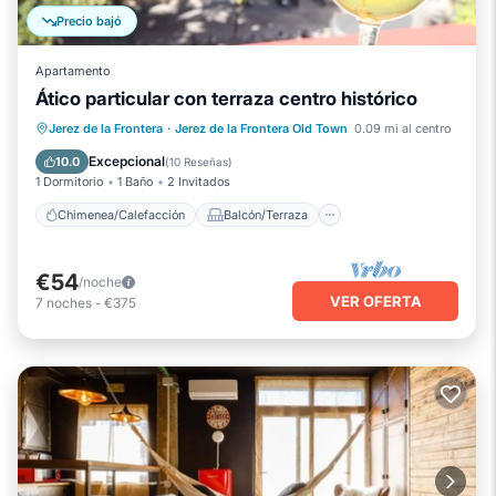
Precio bajó
Apartamento
Ático particular con terraza centro histórico
Chimenea/Calefacción
Balcón/Terraza
Jerez de la Frontera
·
Jerez de la Frontera Old Town
0.09 mi al centro
Cocina
Aire acondicionado
Excepcional
10.0
(
10 Reseñas
)
1 Dormitorio
1 Baño
2 Invitados
Chimenea/Calefacción
Balcón/Terraza
€54
/noche
VER OFERTA
7
noches
-
€375