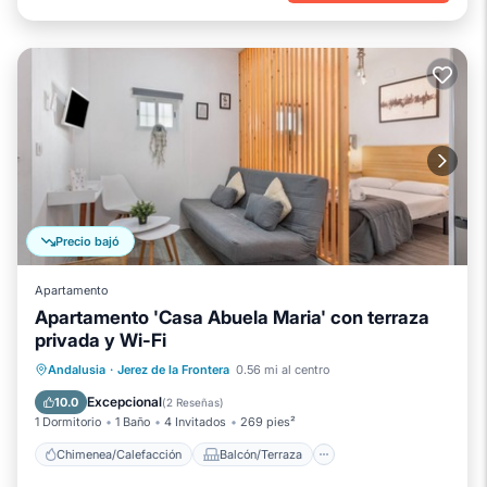
Precio bajó
Apartamento
Apartamento 'Casa Abuela Maria' con terraza
privada y Wi-Fi
Chimenea/Calefacción
Balcón/Terraza
Andalusia
·
Jerez de la Frontera
0.56 mi al centro
Se admiten mascotas
Cocina
Excepcional
10.0
(
2 Reseñas
)
1 Dormitorio
1 Baño
4 Invitados
269 pies²
Chimenea/Calefacción
Balcón/Terraza