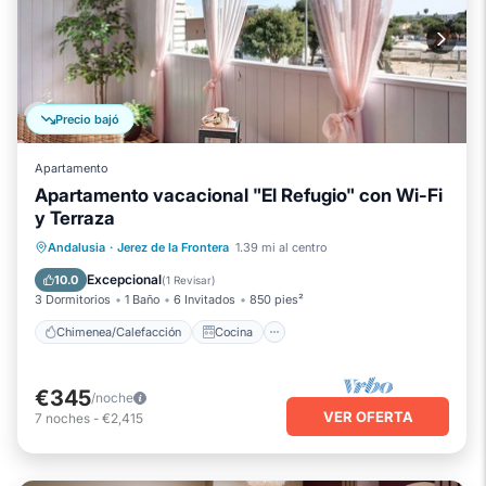
Precio bajó
Apartamento
Apartamento vacacional "El Refugio" con Wi-Fi
y Terraza
Chimenea/Calefacción
Cocina
Andalusia
·
Jerez de la Frontera
1.39 mi al centro
Aire acondicionado
Internet
Excepcional
10.0
(
1 Revisar
)
3 Dormitorios
1 Baño
6 Invitados
850 pies²
Chimenea/Calefacción
Cocina
€345
/noche
VER OFERTA
7
noches
-
€2,415