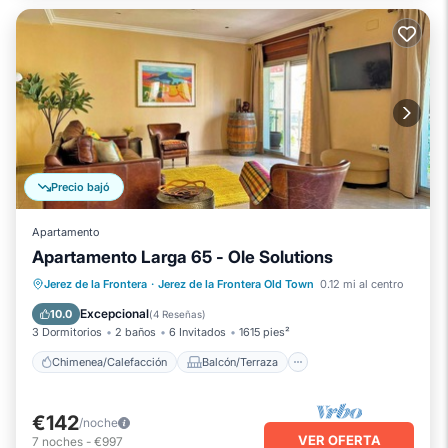
Precio bajó
Apartamento
Apartamento Larga 65 - Ole Solutions
Chimenea/Calefacción
Balcón/Terraza
Jerez de la Frontera
·
Jerez de la Frontera Old Town
0.12 mi al centro
Cocina
Aire acondicionado
Excepcional
10.0
(
4 Reseñas
)
3 Dormitorios
2 baños
6 Invitados
1615 pies²
Chimenea/Calefacción
Balcón/Terraza
€142
/noche
VER OFERTA
7
noches
-
€997