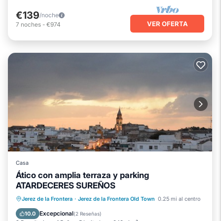
€139
/noche
VER OFERTA
7
noches
-
€974
Casa
Ático con amplia terraza y parking
ATARDECERES SUREÑOS
Balcón/Terraza
Cocina
Jerez de la Frontera
·
Jerez de la Frontera Old Town
0.25 mi al centro
Aire acondicionado
Internet
Excepcional
10.0
(
2 Reseñas
)