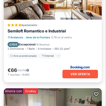
Apartamento
Semiloft Romantico e Industrial
Aire acondicionado
Internet
Apto para niños
Andalusia
·
Jerez de la Frontera
0.78 mi al centro
Accesible en silla de ruedas
Excepcional
10.0
(
16 Reseñas
)
2 Dormitorios
1 Baño
4 Invitados
592.02 pies²
Aire acondicionado
Internet
€66
/noche
VER OFERTA
7
noches
-
€460
Ahorra con
OneKey