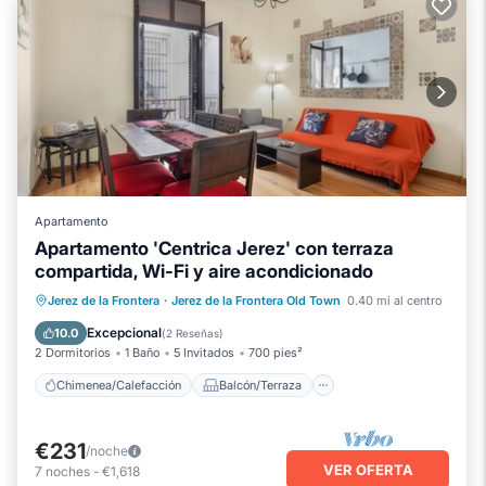
Apartamento
Apartamento 'Centrica Jerez' con terraza
compartida, Wi-Fi y aire acondicionado
Chimenea/Calefacción
Balcón/Terraza
Jerez de la Frontera
·
Jerez de la Frontera Old Town
0.40 mi al centro
Cocina
Aire acondicionado
Excepcional
10.0
(
2 Reseñas
)
2 Dormitorios
1 Baño
5 Invitados
700 pies²
Chimenea/Calefacción
Balcón/Terraza
€231
/noche
VER OFERTA
7
noches
-
€1,618