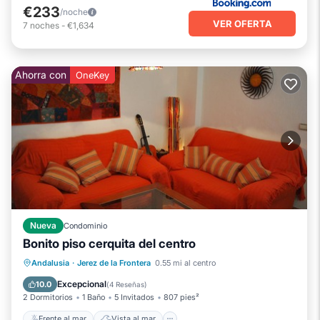
€233
/noche
VER OFERTA
7
noches
-
€1,634
Ahorra con
OneKey
Nueva
Condominio
Bonito piso cerquita del centro
Frente al mar
Vista al mar
Vistas
Andalusia
·
Jerez de la Frontera
0.55 mi al centro
Cocina
Excepcional
10.0
(
4 Reseñas
)
2 Dormitorios
1 Baño
5 Invitados
807 pies²
Frente al mar
Vista al mar