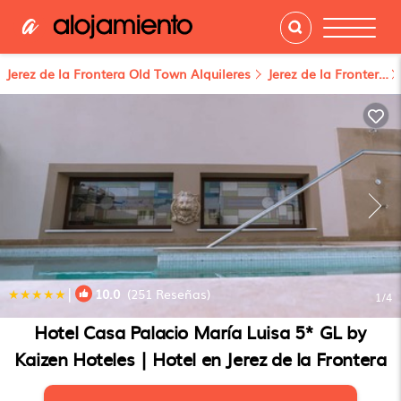
Jerez de la Frontera Old Town Alquileres
Jerez de la Frontera
|
10.0
(251 Reseñas)
1
/4
Hotel Casa Palacio María Luisa 5* GL by
Kaizen Hoteles | Hotel en Jerez de la Frontera