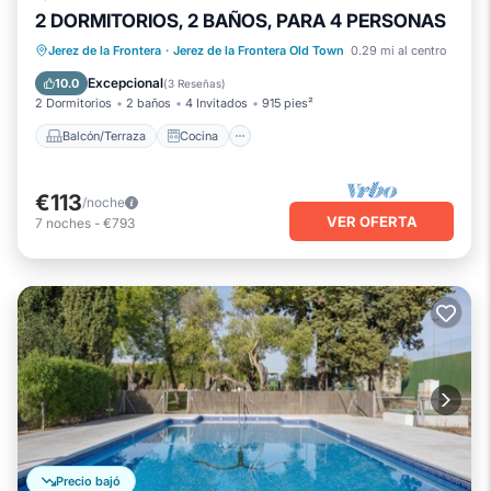
2 DORMITORIOS, 2 BAÑOS, PARA 4 PERSONAS
Balcón/Terraza
Cocina
Jerez de la Frontera
·
Jerez de la Frontera Old Town
0.29 mi al centro
Aparcamiento
Apto para niños
Excepcional
10.0
(
3 Reseñas
)
2 Dormitorios
2 baños
4 Invitados
915 pies²
Balcón/Terraza
Cocina
€113
/noche
VER OFERTA
7
noches
-
€793
Precio bajó