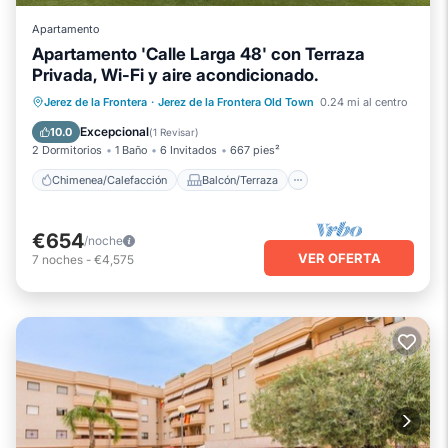
Apartamento
Apartamento 'Calle Larga 48' con Terraza
Privada, Wi-Fi y aire acondicionado.
Chimenea/Calefacción
Balcón/Terraza
Jerez de la Frontera
·
Jerez de la Frontera Old Town
0.24 mi al centro
Cocina
Aire acondicionado
Excepcional
10.0
(
1 Revisar
)
2 Dormitorios
1 Baño
6 Invitados
667 pies²
Chimenea/Calefacción
Balcón/Terraza
€654
/noche
VER OFERTA
7
noches
-
€4,575