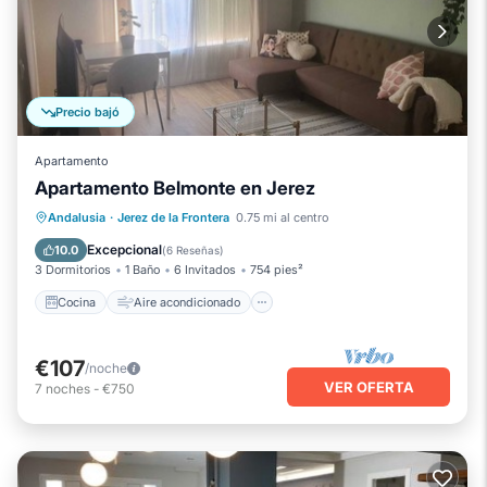
Precio bajó
Apartamento
Apartamento Belmonte en Jerez
Cocina
Aire acondicionado
Internet
Andalusia
·
Jerez de la Frontera
0.75 mi al centro
Apto para niños
Excepcional
10.0
(
6 Reseñas
)
3 Dormitorios
1 Baño
6 Invitados
754 pies²
Cocina
Aire acondicionado
€107
/noche
VER OFERTA
7
noches
-
€750