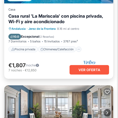
Casa
Casa rural 'La Mariscala' con piscina privada,
Wi-Fi y aire acondicionado
Piscina privada
Chimenea/Calefacción
Andalusia
·
Jerez de la Frontera
8.16 mi al centro
Piscina
Balcón/Terraza
Excepcional
10.0
(
2 Reseñas
)
7 Dormitorios
5 baños
15 Invitados
3767 pies²
Piscina privada
Chimenea/Calefacción
€1,807
/noche
VER OFERTA
7
noches
-
€12,650