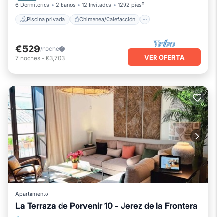
6 Dormitorios
2 baños
12 Invitados
1292 pies²
Piscina privada
Chimenea/Calefacción
€529
/noche
VER OFERTA
7
noches
-
€3,703
Apartamento
La Terraza de Porvenir 10 - Jerez de la Frontera