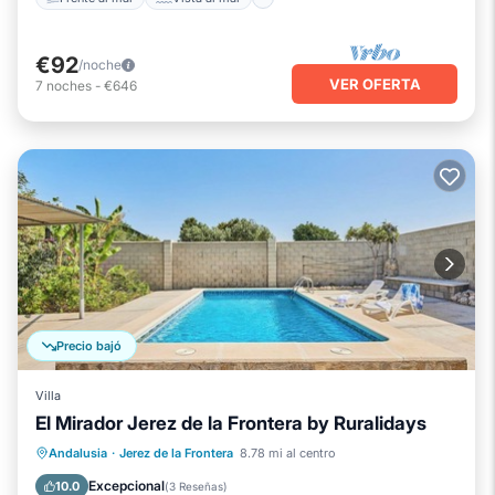
€92
/noche
VER OFERTA
7
noches
-
€646
Precio bajó
Villa
El Mirador Jerez de la Frontera by Ruralidays
Piscina privada
Chimenea/Calefacción
Andalusia
·
Jerez de la Frontera
8.78 mi al centro
Piscina
Balcón/Terraza
Excepcional
10.0
(
3 Reseñas
)