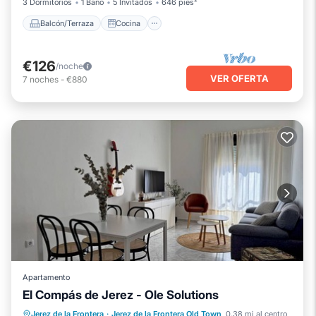
3 Dormitorios
1 Baño
5 Invitados
646 pies²
Balcón/Terraza
Cocina
€126
/noche
VER OFERTA
7
noches
-
€880
Apartamento
El Compás de Jerez - Ole Solutions
Chimenea/Calefacción
Cocina
Jerez de la Frontera
·
Jerez de la Frontera Old Town
0.38 mi al centro