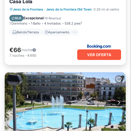
Casa Lola
Balcón/Terraza
Aparcamiento
Jerez de la Frontera
·
Jerez de la Frontera Old Town
0.26 mi al centro
Aire acondicionado
Excepcional
10.0
(
18 Reseñas
)
1 Dormitorio
1 Baño
4 Invitados
538.2 pies²
Balcón/Terraza
Aparcamiento
€66
/noche
VER OFERTA
7
noches
-
€465