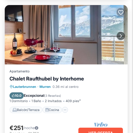
Apartamento
Chalet Raufthubel by Interhome
Balcón/Terraza
Cocina
Internet
Lauterbrunnen
·
Murren
0.36 mi al centro
Apto para niños
Excepcional
10.0
(
3 Reseñas
)
1 Dormitorio
1 Baño
2 Invitados
409 pies²
Balcón/Terraza
Cocina
€251
/noche
VER OFERTA