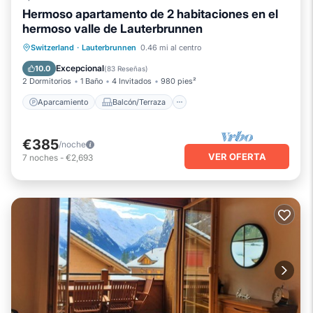
Hermoso apartamento de 2 habitaciones en el
hermoso valle de Lauterbrunnen
Aparcamiento
Balcón/Terraza
Switzerland
·
Lauterbrunnen
0.46 mi al centro
Cocina
Internet
Excepcional
10.0
(
83 Reseñas
)
2 Dormitorios
1 Baño
4 Invitados
980 pies²
Aparcamiento
Balcón/Terraza
€385
/noche
VER OFERTA
7
noches
-
€2,693