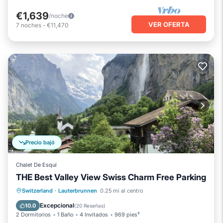
€1,639
/noche
VER OFERTA
7
noches
-
€11,470
Precio bajó
Chalet De Esquí
THE Best Valley View Swiss Charm Free Parking
Aparcamiento
Esquí
Switzerland
·
Lauterbrunnen
0.25 mi al centro
Balcón/Terraza
Cocina
Excepcional
10.0
(
20 Reseñas
)
2 Dormitorios
1 Baño
4 Invitados
969 pies²