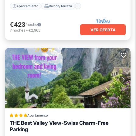
Aparcamiento
Balcón/Terraza
€423
/noche
VER OFERTA
7
noches
-
€2,963
Apartamento
THE Best Valley View-Swiss Charm-Free
Parking