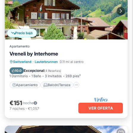
Precio bajó
Apartamento
Vreneli by Interhome
Aparcamiento
Balcón/Terraza
Switzerland
·
Lauterbrunnen
0.11 mi al centro
Cocina
Internet
Excepcional
10.0
(
4 Reseñas
)
1 Dormitorio
1 Baño
3 Invitados
269 pies²
Aparcamiento
Balcón/Terraza
€151
/noche
VER OFERTA
7
noches
-
€1,057