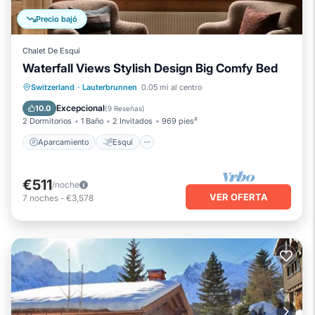
Precio bajó
Chalet De Esquí
Waterfall Views Stylish Design Big Comfy Bed
Aparcamiento
Esquí
Switzerland
·
Lauterbrunnen
0.05 mi al centro
Balcón/Terraza
Cocina
Excepcional
10.0
(
9 Reseñas
)
2 Dormitorios
1 Baño
2 Invitados
969 pies²
Aparcamiento
Esquí
€511
/noche
VER OFERTA
7
noches
-
€3,578