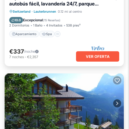
autobús fácil, lavandería 24/7, parque
subterráneo
Aparcamiento
Spa
Balcón/Terraza
Switzerland
·
Lauterbrunnen
0.12 mi al centro
Cocina
Excepcional
10.0
(
15 Reseñas
)
2 Dormitorios
1 Baño
4 Invitados
538 pies²
Aparcamiento
Spa
€337
/noche
VER OFERTA
7
noches
-
€2,357