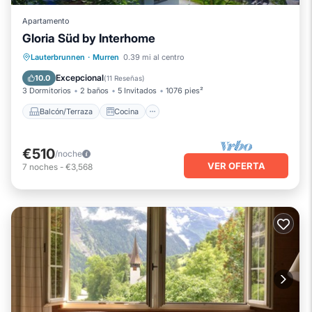
Apartamento
Gloria Süd by Interhome
Balcón/Terraza
Cocina
Internet
Lauterbrunnen
·
Murren
0.39 mi al centro
Apto para niños
Excepcional
10.0
(
11 Reseñas
)
3 Dormitorios
2 baños
5 Invitados
1076 pies²
Balcón/Terraza
Cocina
€510
/noche
VER OFERTA
7
noches
-
€3,568