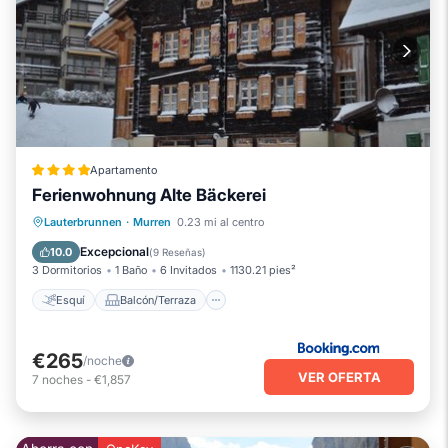
Apartamento
Ferienwohnung Alte Bäckerei
Esquí
Balcón/Terraza
Vistas
Lauterbrunnen
·
Murren
0.23 mi al centro
Internet
Excepcional
10.0
(
9 Reseñas
)
3 Dormitorios
1 Baño
6 Invitados
1130.21 pies²
Esquí
Balcón/Terraza
€265
/noche
VER OFERTA
7
noches
-
€1,857