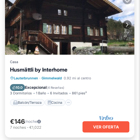
Casa
Husmättli by Interhome
Balcón/Terraza
Cocina
Internet
Lauterbrunnen
·
Gimmelwald
0.92 mi al centro
Apto para niños
Excepcional
10.0
(
4 Reseñas
)
3 Dormitorios
1 Baño
6 Invitados
861 pies²
Balcón/Terraza
Cocina
€146
/noche
VER OFERTA
7
noches
-
€1,022