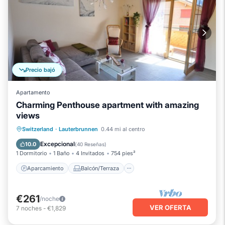
Precio bajó
Apartamento
Charming Penthouse apartment with amazing
views
Aparcamiento
Balcón/Terraza
Switzerland
·
Lauterbrunnen
0.44 mi al centro
Cocina
Internet
Excepcional
10.0
(
40 Reseñas
)
1 Dormitorio
1 Baño
4 Invitados
754 pies²
Aparcamiento
Balcón/Terraza
€261
/noche
VER OFERTA
7
noches
-
€1,829