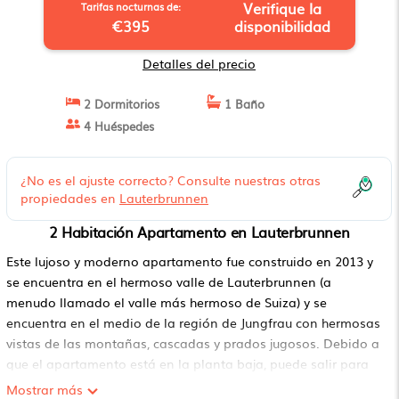
Verifique la
Tarifas nocturnas de:
€395
disponibilidad
Detalles del precio
2 Dormitorios
1 Baño
4 Huéspedes
¿No es el ajuste correcto? Consulte nuestras otras
propiedades en
Lauterbrunnen
2 Habitación Apartamento en Lauterbrunnen
Este lujoso y moderno apartamento fue construido en 2013 y
se encuentra en el hermoso valle de Lauterbrunnen (a
menudo llamado el valle más hermoso de Suiza) y se
encuentra en el medio de la región de Jungfrau con hermosas
vistas de las montañas, cascadas y prados jugosos. Debido a
que el apartamento está en la planta baja, puede salir para
disfrutar del entorno.
Mostrar más