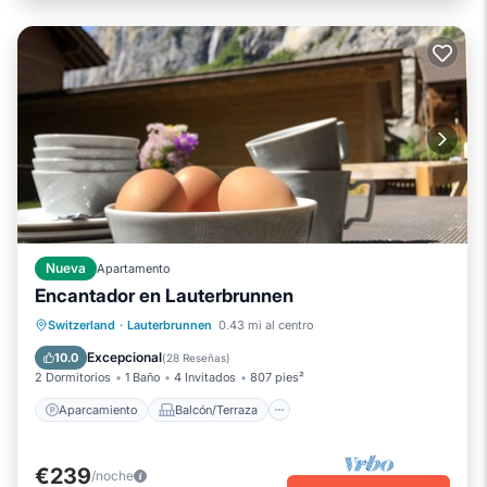
Nueva
Apartamento
Encantador en Lauterbrunnen
Aparcamiento
Balcón/Terraza
Switzerland
·
Lauterbrunnen
0.43 mi al centro
Cocina
Internet
Excepcional
10.0
(
28 Reseñas
)
2 Dormitorios
1 Baño
4 Invitados
807 pies²
Aparcamiento
Balcón/Terraza
€239
/noche