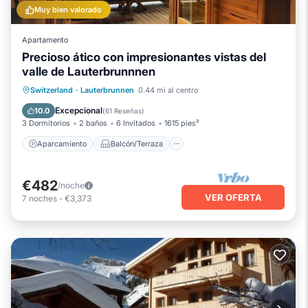
Muy bien valorado
Apartamento
Precioso ático con impresionantes vistas del
valle de Lauterbrunnnen
Aparcamiento
Balcón/Terraza
Switzerland
·
Lauterbrunnen
0.44 mi al centro
Cocina
Internet
Excepcional
10.0
(
61 Reseñas
)
3 Dormitorios
2 baños
6 Invitados
1615 pies²
Aparcamiento
Balcón/Terraza
€482
/noche
VER OFERTA
7
noches
-
€3,373