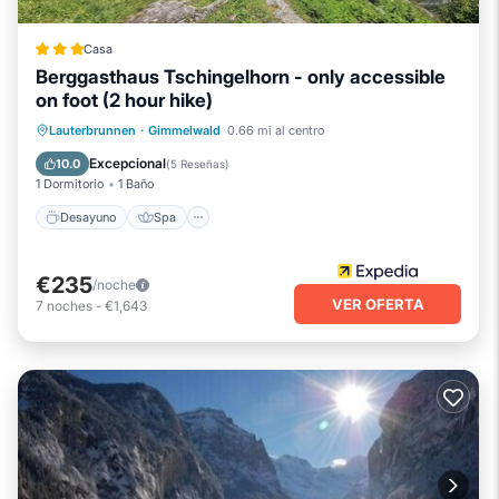
Casa
Berggasthaus Tschingelhorn - only accessible
on foot (2 hour hike)
Desayuno
Spa
Internet
Lauterbrunnen
·
Gimmelwald
0.66 mi al centro
Apto para niños
Excepcional
10.0
(
5 Reseñas
)
1 Dormitorio
1 Baño
Desayuno
Spa
€235
/noche
VER OFERTA
7
noches
-
€1,643