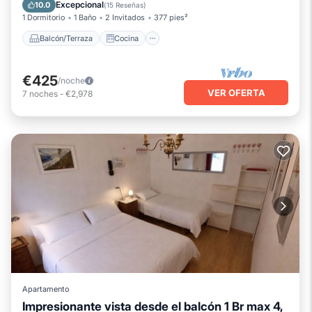
Apto para niños
Excepcional
10.0
(
15 Reseñas
)
1 Dormitorio
1 Baño
2 Invitados
377 pies²
Balcón/Terraza
Cocina
€425
/noche
VER OFERTA
7
noches
-
€2,978
Apartamento
Impresionante vista desde el balcón 1 Br max 4,