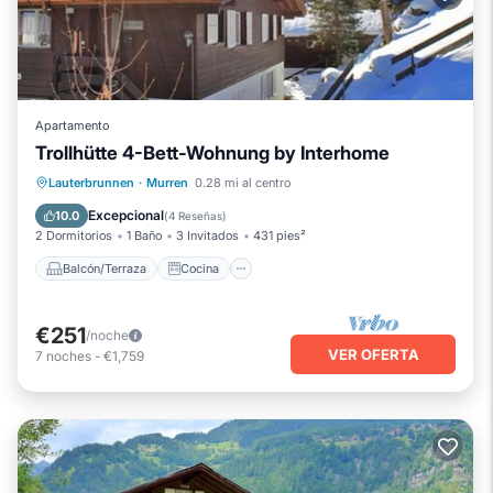
Apartamento
Trollhütte 4-Bett-Wohnung by Interhome
Balcón/Terraza
Cocina
Internet
Lauterbrunnen
·
Murren
0.28 mi al centro
Apto para niños
Excepcional
10.0
(
4 Reseñas
)
2 Dormitorios
1 Baño
3 Invitados
431 pies²
Balcón/Terraza
Cocina
€251
/noche
VER OFERTA
7
noches
-
€1,759