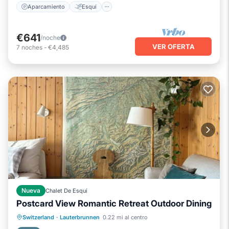
Aparcamiento
Esquí
€641
/noche
VER OFERTA
7
noches
-
€4,485
Nueva
Chalet De Esquí
Postcard View Romantic Retreat Outdoor Dining
Balcón/Terraza
Cocina
Internet
Switzerland
·
Lauterbrunnen
0.22 mi al centro