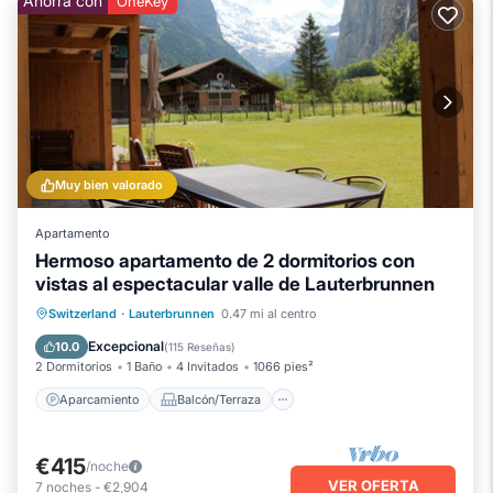
Ahorra con
OneKey
Muy bien valorado
Apartamento
Hermoso apartamento de 2 dormitorios con
vistas al espectacular valle de Lauterbrunnen
Aparcamiento
Balcón/Terraza
Switzerland
·
Lauterbrunnen
0.47 mi al centro
Cocina
Internet
Excepcional
10.0
(
115 Reseñas
)
2 Dormitorios
1 Baño
4 Invitados
1066 pies²
Aparcamiento
Balcón/Terraza
€415
/noche
VER OFERTA
7
noches
-
€2,904