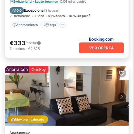
Aparcamiento
Esquí
Switzerland
·
Lauterbrunnen
0.06 mi al centro
Balcón/Terraza
Vistas
Excepcional
10.0
(
1 Revisar
)
2 Dormitorios
1 Baño
4 Invitados
1076.39 pies²
Aparcamiento
Esquí
€333
/noche
VER OFERTA
7
noches
-
€2,328
Ahorra con
OneKey
Muy bien valorado
Apartamento