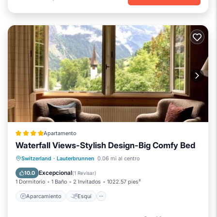
Apartamento
Waterfall Views-Stylish Design-Big Comfy Bed
Aparcamiento
Esquí
Switzerland
·
Lauterbrunnen
0.06 mi al centro
Balcón/Terraza
Vistas
Excepcional
10.0
(
1 Revisar
)
1 Dormitorio
1 Baño
2 Invitados
1022.57 pies²
Aparcamiento
Esquí