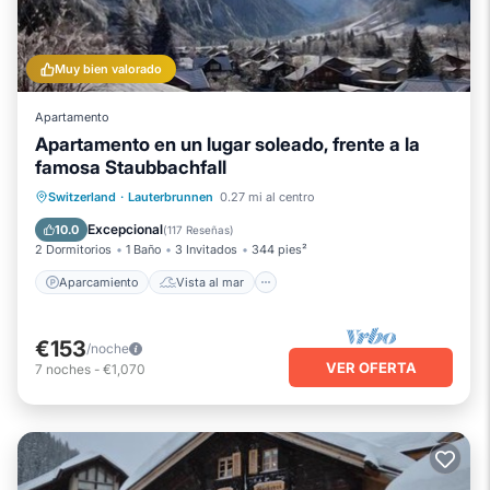
Muy bien valorado
Apartamento
Apartamento en un lugar soleado, frente a la
famosa Staubbachfall
Aparcamiento
Vista al mar
Switzerland
·
Lauterbrunnen
0.27 mi al centro
Balcón/Terraza
Vistas
Excepcional
10.0
(
117 Reseñas
)
2 Dormitorios
1 Baño
3 Invitados
344 pies²
Aparcamiento
Vista al mar
€153
/noche
VER OFERTA
7
noches
-
€1,070