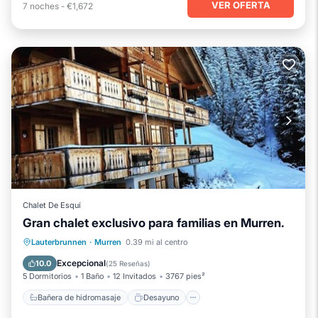
VER OFERTA
7
noches
-
€1,672
Chalet De Esquí
Gran chalet exclusivo para familias en Murren.
Bañera de hidromasaje
Desayuno
Lauterbrunnen
·
Murren
0.39 mi al centro
Aparcamiento
Piscina
Excepcional
10.0
(
25 Reseñas
)
5 Dormitorios
1 Baño
12 Invitados
3767 pies²
Bañera de hidromasaje
Desayuno