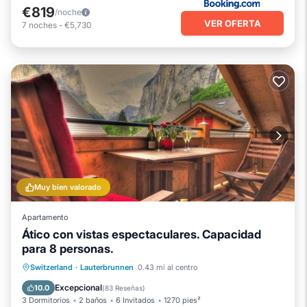
€819
/noche
VER OFERTA
7
noches
-
€5,730
Muy bien valorado
Apartamento
Ático con vistas espectaculares. Capacidad
para 8 personas.
Aparcamiento
Balcón/Terraza
Switzerland
·
Lauterbrunnen
0.43 mi al centro
Cocina
Internet
Excepcional
10.0
(
83 Reseñas
)
3 Dormitorios
2 baños
6 Invitados
1270 pies²