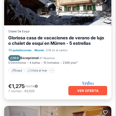
Chalet De Esquí
Gloriosa casa de vacaciones de verano de lujo
o chalet de esquí en Mürren - 5 estrellas
Esquí
Vista al mar
Balcón/Terraza
Lauterbrunnen
·
Murren
0.19 mi al centro
Vistas
Excepcional
10.0
(
47 Reseñas
)
5 Dormitorios
4 baños
10 Invitados
2368 pies²
Esquí
Vista al mar
€1,275
/noche
VER OFERTA
7
noches
-
€8,926