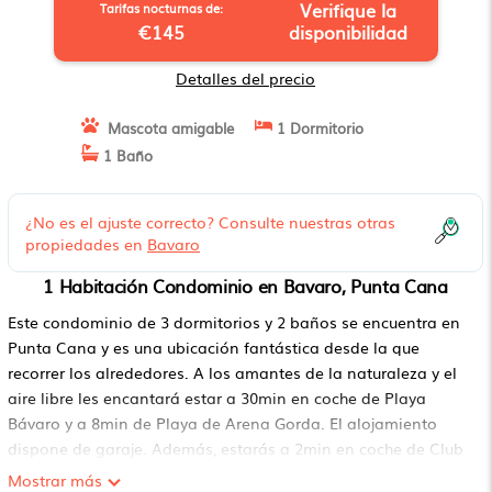
Verifique la
Tarifas nocturnas de:
€145
disponibilidad
Detalles del precio
Mascota amigable
1 Dormitorio
1 Baño
¿No es el ajuste correcto? Consulte nuestras otras
propiedades en
Bavaro
1 Habitación Condominio en Bavaro, Punta Cana
Este condominio de 3 dormitorios y 2 baños se encuentra en
Punta Cana y es una ubicación fantástica desde la que
recorrer los alrededores. A los amantes de la naturaleza y el
aire libre les encantará estar a 30min en coche de Playa
Bávaro y a 8min de Playa de Arena Gorda. El alojamiento
dispone de garaje. Además, estarás a 2min en coche de Club
de golf en Cana Bay y a 5min en coche de Campo de Golf
Mostrar más