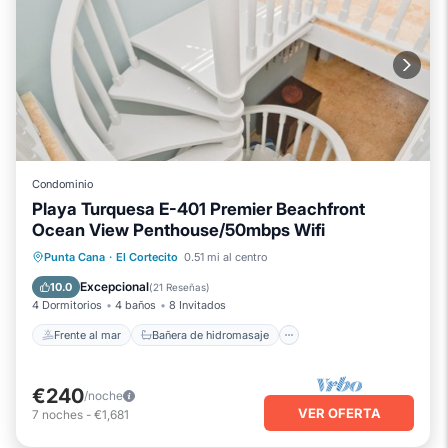
Condominio
Playa Turquesa E-401 Premier Beachfront
Ocean View Penthouse/50mbps Wifi
Frente al mar
Bañera de hidromasaje
Punta Cana
·
El Cortecito
0.51 mi al centro
Piscina
Vista al mar
Excepcional
10.0
(
21 Reseñas
)
4 Dormitorios
4 baños
8 Invitados
Frente al mar
Bañera de hidromasaje
€240
/noche
VER OFERTA
7
noches
-
€1,681