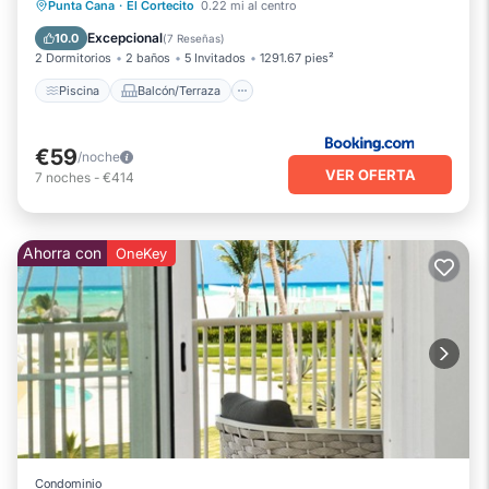
Piscina
Balcón/Terraza
Vistas
Punta Cana
·
El Cortecito
0.22 mi al centro
Se admiten mascotas
Excepcional
10.0
(
7 Reseñas
)
2 Dormitorios
2 baños
5 Invitados
1291.67 pies²
Piscina
Balcón/Terraza
€59
/noche
VER OFERTA
7
noches
-
€414
Ahorra con
OneKey
Condominio