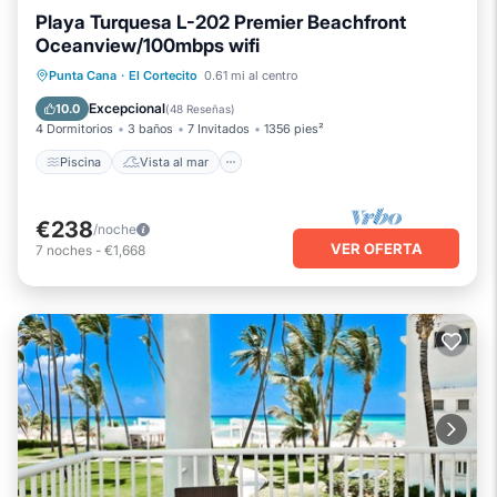
Playa Turquesa L-202 Premier Beachfront
Oceanview/100mbps wifi
Piscina
Vista al mar
Punta Cana
·
El Cortecito
0.61 mi al centro
Balcón/Terraza
Vistas
Excepcional
10.0
(
48 Reseñas
)
4 Dormitorios
3 baños
7 Invitados
1356 pies²
Piscina
Vista al mar
€238
/noche
VER OFERTA
7
noches
-
€1,668