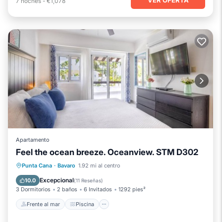
7
noches
-
€1,078
Apartamento
Feel the ocean breeze. Oceanview. STM D302
Frente al mar
Piscina
Vista al mar
Punta Cana
·
Bavaro
1.92 mi al centro
Balcón/Terraza
Excepcional
10.0
(
11 Reseñas
)
3 Dormitorios
2 baños
6 Invitados
1292 pies²
Frente al mar
Piscina