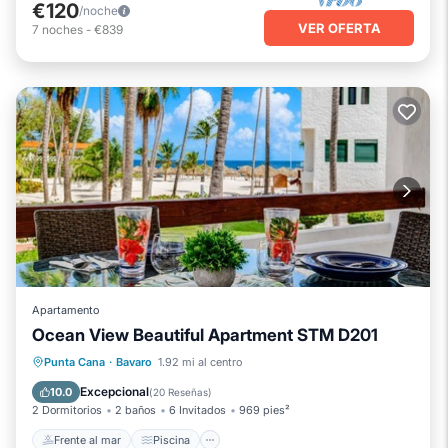
€120
/noche
VER OFERTA
7
noches
-
€839
Apartamento
Ocean View Beautiful Apartment STM D201
Frente al mar
Piscina
Vista al mar
Punta Cana
·
Bavaro
1.92 mi al centro
Balcón/Terraza
Excepcional
10.0
(
20 Reseñas
)
2 Dormitorios
2 baños
6 Invitados
969 pies²
Frente al mar
Piscina