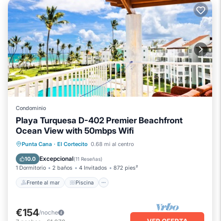
Condominio
Playa Turquesa D-402 Premier Beachfront
Ocean View with 50mbps Wifi
Frente al mar
Piscina
Vista al mar
Punta Cana
·
El Cortecito
0.68 mi al centro
Balcón/Terraza
Excepcional
10.0
(
11 Reseñas
)
1 Dormitorio
2 baños
4 Invitados
872 pies²
Frente al mar
Piscina
€154
/noche
VER OFERTA