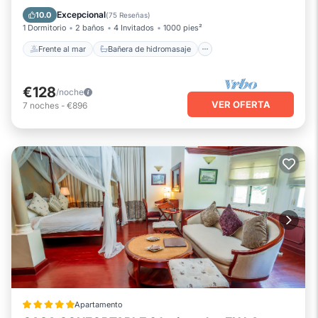
Piscina
Vista al mar
Excepcional
10.0
(
75 Reseñas
)
1 Dormitorio
2 baños
4 Invitados
1000 pies²
Frente al mar
Bañera de hidromasaje
€128
/noche
VER OFERTA
7
noches
-
€896
Apartamento