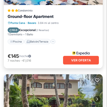
Condominio
Ground-floor Apartment
Piscina
Balcón/Terraza
Punta Cana
·
Bavaro
3.84 mi al centro
Se admiten mascotas
Aparcamiento
Excepcional
10.0
(
2 Reseñas
)
1 Dormitorio
1 Baño
Piscina
Balcón/Terraza
€145
/noche
VER OFERTA
7
noches
-
€1,016