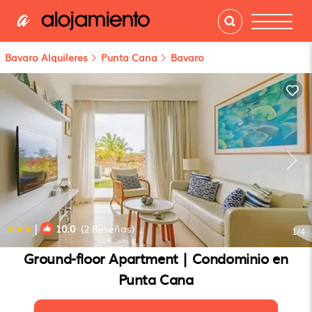
Bavaro Alquileres
Punta Cana
Bavaro
|
10.0
(2 Reseñas)
1
/4
Ground-floor Apartment | Condominio en
Punta Cana