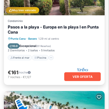
Muy bien valorado
Condominio
Pasos a la playa - Europa en la playa I en Punta
Cana
Frente al mar
Piscina
Vista al mar
Punta Cana
·
Bavaro
1.29 mi al centro
Vistas
Excepcional
10.0
(
61 Reseñas
)
2 Dormitorios
2 baños
5 Invitados
Frente al mar
Piscina
€161
/noche
VER OFERTA
7
noches
-
€1,127