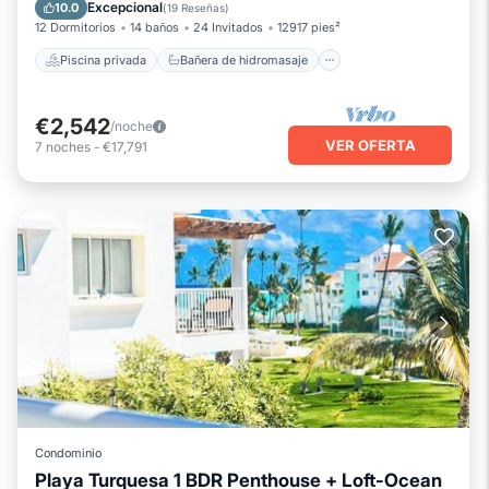
Chimenea/Calefacción
Piscina
Excepcional
10.0
(
19 Reseñas
)
12 Dormitorios
14 baños
24 Invitados
12917 pies²
Piscina privada
Bañera de hidromasaje
€2,542
/noche
VER OFERTA
7
noches
-
€17,791
Condominio
Playa Turquesa 1 BDR Penthouse + Loft-Ocean