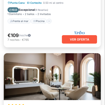
Frente al mar
Piscina
Vista al mar
Punta Cana
·
El Cortecito
0.53 mi al centro
Balcón/Terraza
Excepcional
10.0
(
9 Reseñas
)
1 Dormitorio
2 baños
2 Invitados
Frente al mar
Piscina
€109
/noche
VER OFERTA
7
noches
-
€765