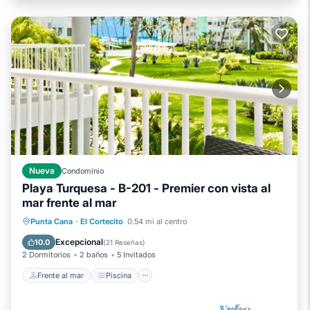
Nueva
Condominio
Playa Turquesa - B-201 - Premier con vista al
mar frente al mar
Frente al mar
Piscina
Vista al mar
Punta Cana
·
El Cortecito
0.54 mi al centro
Balcón/Terraza
Excepcional
10.0
(
21 Reseñas
)
2 Dormitorios
2 baños
5 Invitados
Frente al mar
Piscina