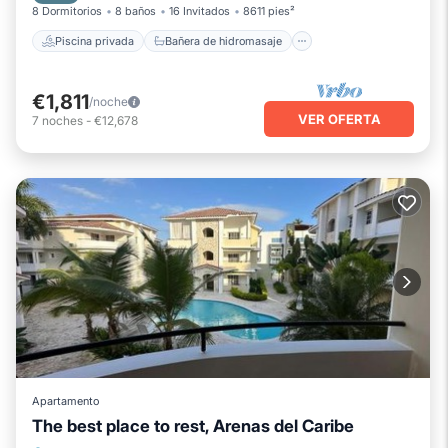
8 Dormitorios
8 baños
16 Invitados
8611 pies²
Piscina privada
Bañera de hidromasaje
€1,811
/noche
VER OFERTA
7
noches
-
€12,678
Apartamento
The best place to rest, Arenas del Caribe