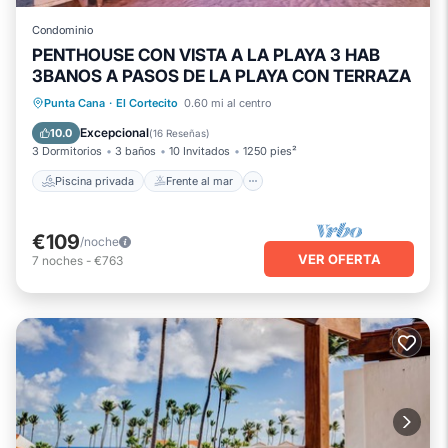
Condominio
PENTHOUSE CON VISTA A LA PLAYA 3 HAB
3BANOS A PASOS DE LA PLAYA CON TERRAZA
Piscina privada
Frente al mar
Punta Cana
·
El Cortecito
0.60 mi al centro
Chimenea/Calefacción
Piscina
Excepcional
10.0
(
16 Reseñas
)
3 Dormitorios
3 baños
10 Invitados
1250 pies²
Piscina privada
Frente al mar
€109
/noche
VER OFERTA
7
noches
-
€763