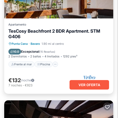
Apartamento
TesCosy Beachfront 2 BDR Apartment. STM
G406
Frente al mar
Piscina
Vista al mar
Punta Cana
·
Bavaro
1.90 mi al centro
Vistas
Excepcional
10.0
(
15 Reseñas
)
2 Dormitorios
2 baños
4 Invitados
1292 pies²
Frente al mar
Piscina
€132
/noche
VER OFERTA
7
noches
-
€923