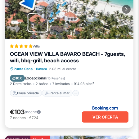
Villa
OCEAN VIEW VILLA BAVARO BEACH - 7guests,
wifi, bbq-grill, beach access
Playa privada
Frente al mar
Punta Cana
·
Bavaro
2.08 mi al centro
Bañera de hidromasaje
Piscina
Excepcional
10.0
(
15 Reseñas
)
2 Dormitorios
2 baños
7 Invitados
914.93 pies²
Playa privada
Frente al mar
€103
/noche
VER OFERTA
7
noches
-
€724