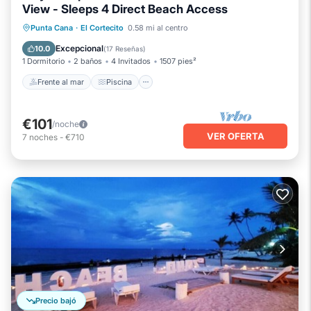
View - Sleeps 4 Direct Beach Access
Frente al mar
Piscina
Vista al mar
Punta Cana
·
El Cortecito
0.58 mi al centro
Balcón/Terraza
Excepcional
10.0
(
17 Reseñas
)
1 Dormitorio
2 baños
4 Invitados
1507 pies²
Frente al mar
Piscina
€101
/noche
VER OFERTA
7
noches
-
€710
Precio bajó