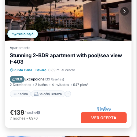
Precio bajó
Apartamento
Stunning 2-BDR apartment with pool/sea view
I-403
Piscina
Balcón/Terraza
Cocina
Punta Cana
·
Bavaro
0.89 mi al centro
Aire acondicionado
Excepcional
10.0
(
13 Reseñas
)
2 Dormitorios
2 baños
4 Invitados
947 pies²
Piscina
Balcón/Terraza
€139
/noche
VER OFERTA
7
noches
-
€976