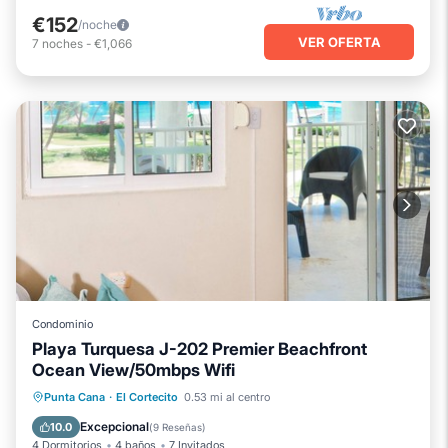
€152
/noche
VER OFERTA
7
noches
-
€1,066
Condominio
Playa Turquesa J-202 Premier Beachfront
Ocean View/50mbps Wifi
Frente al mar
Piscina
Vista al mar
Punta Cana
·
El Cortecito
0.53 mi al centro
Balcón/Terraza
Excepcional
10.0
(
9 Reseñas
)
4 Dormitorios
4 baños
7 Invitados