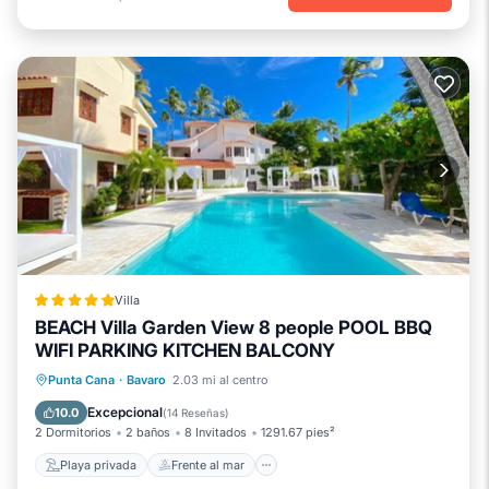
Villa
BEACH Villa Garden View 8 people POOL BBQ
WIFI PARKING KITCHEN BALCONY
Playa privada
Frente al mar
Punta Cana
·
Bavaro
2.03 mi al centro
Bañera de hidromasaje
Piscina
Excepcional
10.0
(
14 Reseñas
)
2 Dormitorios
2 baños
8 Invitados
1291.67 pies²
Playa privada
Frente al mar