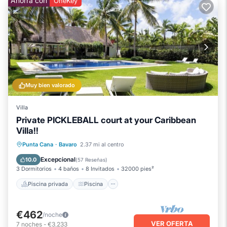
Ahorra con
OneKey
Muy bien valorado
Villa
Private PICKLEBALL court at your Caribbean
Villa!!
Piscina privada
Piscina
Punta Cana
·
Bavaro
2.37 mi al centro
Balcón/Terraza
Se admiten mascotas
Excepcional
10.0
(
57 Reseñas
)
3 Dormitorios
4 baños
8 Invitados
32000 pies²
Piscina privada
Piscina
€462
/noche
VER OFERTA
7
noches
-
€3,233