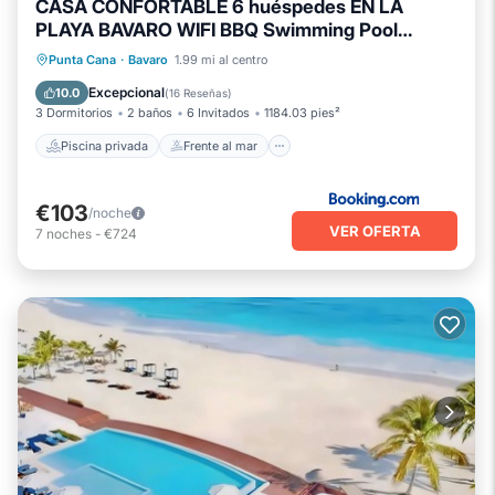
CASA CONFORTABLE 6 huéspedes EN LA
PLAYA BAVARO WIFI BBQ Swimming Pool
PARKING
Piscina privada
Frente al mar
Punta Cana
·
Bavaro
1.99 mi al centro
Bañera de hidromasaje
Piscina
Excepcional
10.0
(
16 Reseñas
)
3 Dormitorios
2 baños
6 Invitados
1184.03 pies²
Piscina privada
Frente al mar
€103
/noche
VER OFERTA
7
noches
-
€724