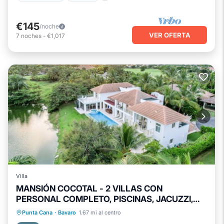
€145
/noche
VER OFERTA
7
noches
-
€1,017
Villa
MANSIÓN COCOTAL - 2 VILLAS CON
PERSONAL COMPLETO, PISCINAS, JACUZZI,
CERCA DE LA PLAYA Y DEL PUEBLO
Piscina privada
Bañera de hidromasaje
Punta Cana
·
Bavaro
1.67 mi al centro