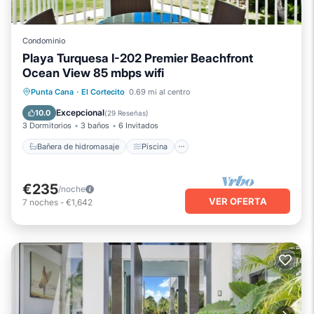
Condominio
Playa Turquesa I-202 Premier Beachfront
Ocean View 85 mbps wifi
Bañera de hidromasaje
Piscina
Punta Cana
·
El Cortecito
0.69 mi al centro
Vista al mar
Balcón/Terraza
Excepcional
10.0
(
29 Reseñas
)
3 Dormitorios
3 baños
6 Invitados
Bañera de hidromasaje
Piscina
€235
/noche
VER OFERTA
7
noches
-
€1,642