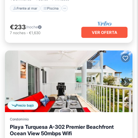
Frente al mar
Piscina
€233
/noche
VER OFERTA
7
noches
-
€1,630
Precio bajó
Condominio
Playa Turquesa A-302 Premier Beachfront
Ocean View 50mbps Wifi