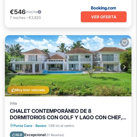
€546
/noche
VER OFERTA
7
noches
-
€3,820
Muy bien valorado
Villa
CHALET CONTEMPORÁNEO DE 8
DORMITORIOS CON GOLF Y LAGO CON CHEF,
Criadas, PISCINA Y JACUZZI
Piscina privada
Bañera de hidromasaje
Punta Cana
·
Bavaro
1.68 mi al centro
Chimenea/Calefacción
Piscina
Excepcional
10.0
(
51 Reseñas
)