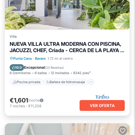
Villa
NUEVA VILLA ULTRA MODERNA CON PISCINA,
JACUZZI, CHEF, Criada - CERCA DE LA PLAYA Y
LA VIDA NOCTURNA
Piscina privada
Bañera de hidromasaje
Punta Cana
·
Bavaro
1.72 mi al centro
Chimenea/Calefacción
Piscina
Excepcional
10.0
(
23 Reseñas
)
6 Dormitorios
6 baños
12 Invitados
8342 pies²
Piscina privada
Bañera de hidromasaje
€1,601
/noche
VER OFERTA
7
noches
-
€11,208