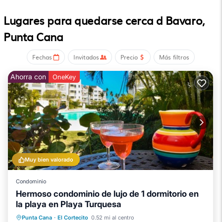
Punta Blanca.
Lugares para quedarse cerca d Bavaro,
Te sentirás como en casa, o incluso mejor, gracias a detalles
como wifi gratis y un jardín, además de una terraza y un
Punta Cana
armario o ropero.
Fechas
Invitados
Precio
Más filtros
Ahorra con
OneKey
Muy bien valorado
Condominio
Hermoso condominio de lujo de 1 dormitorio en
la playa en Playa Turquesa
Frente al mar
Bañera de hidromasaje
Punta Cana
·
El Cortecito
0.52 mi al centro