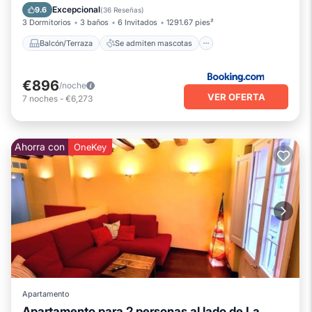
Aire acondicionado
Internet
Excepcional
9.6
(
36 Reseñas
)
3 Dormitorios
3 baños
6 Invitados
1291.67 pies²
Balcón/Terraza
Se admiten mascotas
€896
/noche
VER OFERTA
7
noches
-
€6,273
Ahorra con
OneKey
Apartamento
Apartamento para 2 personas al lado de La