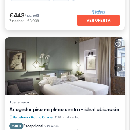
€443
/noche
VER OFERTA
7
noches
-
€3,098
Apartamento
Acogedor piso en pleno centro - ideal ubicación
Chimenea/Calefacción
Cocina
Barcelona
·
Gothic Quarter
0.18 mi al centro
Aparcamiento
Aire acondicionado
Excepcional
10.0
(
2 Reseñas
)