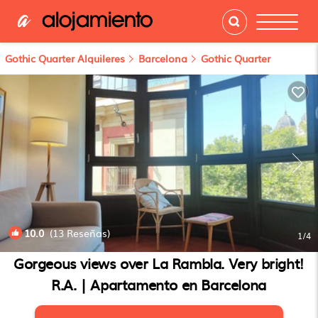
Gothic Quarter Alquileres
Barcelona
Gothic Quarter
10.0
(13 Reseñas)
1
/4
Gorgeous views over La Rambla. Very bright!
R.A. | Apartamento en Barcelona