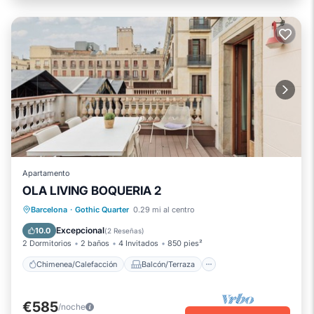
Apartamento
OLA LIVING BOQUERIA 2
Chimenea/Calefacción
Balcón/Terraza
Barcelona
·
Gothic Quarter
0.29 mi al centro
Cocina
Aire acondicionado
Excepcional
10.0
(
2 Reseñas
)
2 Dormitorios
2 baños
4 Invitados
850 pies²
Chimenea/Calefacción
Balcón/Terraza
€585
/noche