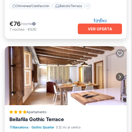
Chimenea/Calefacción
Balcón/Terraza
€76
/noche
VER OFERTA
7
noches
-
€530
Apartamento
Bellafila Gothic Terrace
Balcón/Terraza
Se admiten mascotas
Barcelona
·
Gothic Quarter
0.12 mi al centro