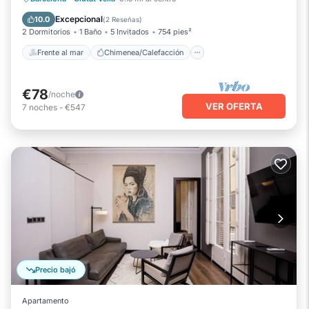
Vista al mar
Balcón/Terraza
Excepcional
10.0
(
2 Reseñas
)
2 Dormitorios
1 Baño
5 Invitados
754 pies²
Frente al mar
Chimenea/Calefacción
€78
/noche
VER OFERTA
7
noches
-
€547
Precio bajó
Apartamento