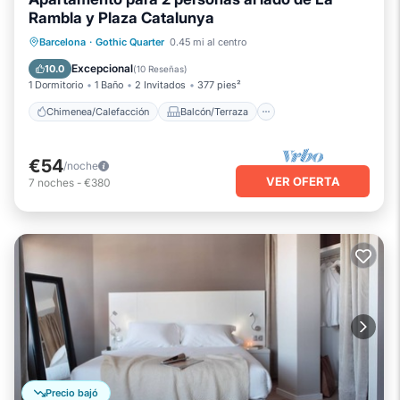
Rambla y Plaza Catalunya
Chimenea/Calefacción
Balcón/Terraza
Barcelona
·
Gothic Quarter
0.45 mi al centro
Cocina
Aire acondicionado
Excepcional
10.0
(
10 Reseñas
)
1 Dormitorio
1 Baño
2 Invitados
377 pies²
Chimenea/Calefacción
Balcón/Terraza
€54
/noche
VER OFERTA
7
noches
-
€380
Precio bajó