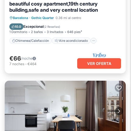
beautiful cosy apartment,19th century
building,safe and very central location
Chimenea/Calefacción
Aire acondicionado
Internet
Barcelona
·
Gothic Quarter
0.36 mi al centro
Apto para niños
Excepcional
10.0
(
2 Reseñas
)
1 Dormitorio
2 baños
3 Invitados
646 pies²
Chimenea/Calefacción
Aire acondicionado
€66
/noche
VER OFERTA
7
noches
-
€464