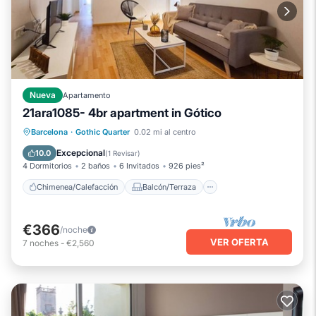
Nueva
Apartamento
21ara1085- 4br apartment in Gótico
Chimenea/Calefacción
Balcón/Terraza
Barcelona
·
Gothic Quarter
0.02 mi al centro
Cocina
Aire acondicionado
Excepcional
10.0
(
1 Revisar
)
4 Dormitorios
2 baños
6 Invitados
926 pies²
Chimenea/Calefacción
Balcón/Terraza
€366
/noche
VER OFERTA
7
noches
-
€2,560