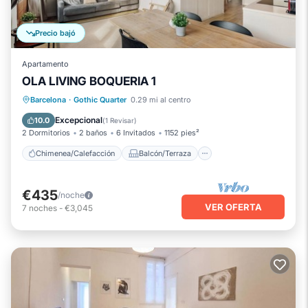
Precio bajó
Apartamento
OLA LIVING BOQUERIA 1
Chimenea/Calefacción
Balcón/Terraza
Barcelona
·
Gothic Quarter
0.29 mi al centro
Cocina
Aire acondicionado
Excepcional
10.0
(
1 Revisar
)
2 Dormitorios
2 baños
6 Invitados
1152 pies²
Chimenea/Calefacción
Balcón/Terraza
€435
/noche
VER OFERTA
7
noches
-
€3,045