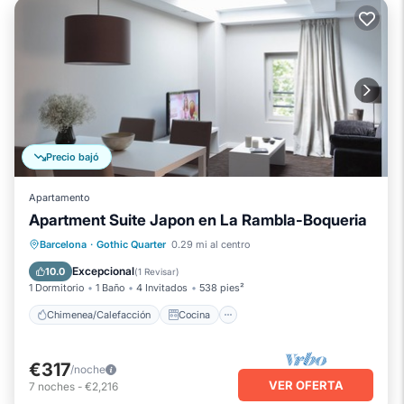
Precio bajó
Apartamento
Apartment Suite Japon en La Rambla-Boqueria
Chimenea/Calefacción
Cocina
Barcelona
·
Gothic Quarter
0.29 mi al centro
Aire acondicionado
Internet
Excepcional
10.0
(
1 Revisar
)
1 Dormitorio
1 Baño
4 Invitados
538 pies²
Chimenea/Calefacción
Cocina
€317
/noche
VER OFERTA
7
noches
-
€2,216