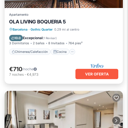
Apartamento
OLA LIVING BOQUERIA 5
Chimenea/Calefacción
Cocina
Barcelona
·
Gothic Quarter
0.29 mi al centro
Aire acondicionado
Internet
Excepcional
10.0
(
1 Revisar
)
3 Dormitorios
2 baños
8 Invitados
764 pies²
Chimenea/Calefacción
Cocina
€710
/noche
VER OFERTA
7
noches
-
€4,973