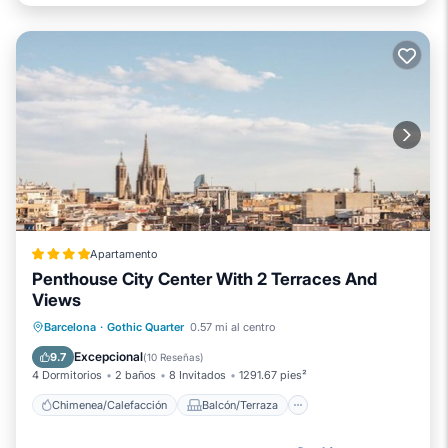
Apartamento
Penthouse City Center With 2 Terraces And
Views
Chimenea/Calefacción
Balcón/Terraza
Barcelona
·
Gothic Quarter
0.57 mi al centro
Aire acondicionado
Accesibilidad
Excepcional
9.7
(
10 Reseñas
)
4 Dormitorios
2 baños
8 Invitados
1291.67 pies²
Chimenea/Calefacción
Balcón/Terraza