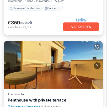
1 Dormitorio
1 Baño
2 Invitados
377 pies²
Chimenea/Calefacción
Cocina
€359
/noche
VER OFERTA
7
noches
-
€2,512
Apartamento
Penthouse with private terrace
Frente al mar
Chimenea/Calefacción
Barcelona
·
Ciutat Vella
0.15 mi al centro