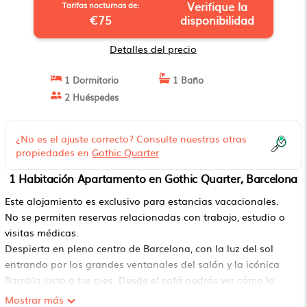
Verifique la
Tarifas nocturnas de:
€75
disponibilidad
Detalles del precio
1 Dormitorio
1 Baño
2 Huéspedes
¿No es el ajuste correcto? Consulte nuestras otras
propiedades en
Gothic Quarter
1 Habitación Apartamento en Gothic Quarter, Barcelona
Este alojamiento es exclusivo para estancias vacacionales.
No se permiten reservas relacionadas con trabajo, estudio o
visitas médicas.
Despierta en pleno centro de Barcelona, con la luz del sol
entrando por los grandes ventanales del salón y la icónica
Rambla justo a tus pies. Desde el sofá podrás ver cómo la
vida transcurre en este animado boulevard… y en cuanto
Mostrar más