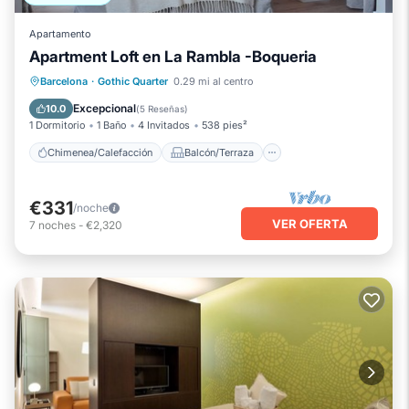
Apartamento
Apartment Loft en La Rambla -Boqueria
Chimenea/Calefacción
Balcón/Terraza
Barcelona
·
Gothic Quarter
0.29 mi al centro
Cocina
Aire acondicionado
Excepcional
10.0
(
5 Reseñas
)
1 Dormitorio
1 Baño
4 Invitados
538 pies²
Chimenea/Calefacción
Balcón/Terraza
€331
/noche
VER OFERTA
7
noches
-
€2,320