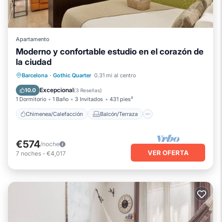
Apartamento
Moderno y confortable estudio en el corazón de
la ciudad
Chimenea/Calefacción
Balcón/Terraza
Barcelona
·
Gothic Quarter
0.31 mi al centro
Cocina
Aire acondicionado
Excepcional
10.0
(
3 Reseñas
)
1 Dormitorio
1 Baño
3 Invitados
431 pies²
Chimenea/Calefacción
Balcón/Terraza
€574
/noche
VER OFERTA
7
noches
-
€4,017