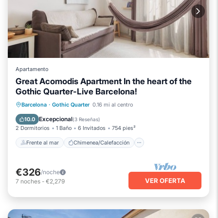
Apartamento
Great Acomodis Apartment In the heart of the
Gothic Quarter-Live Barcelona!
Frente al mar
Chimenea/Calefacción
Barcelona
·
Gothic Quarter
0.16 mi al centro
Vista al mar
Balcón/Terraza
Excepcional
10.0
(
3 Reseñas
)
2 Dormitorios
1 Baño
6 Invitados
754 pies²
Frente al mar
Chimenea/Calefacción
€326
/noche
VER OFERTA
7
noches
-
€2,279