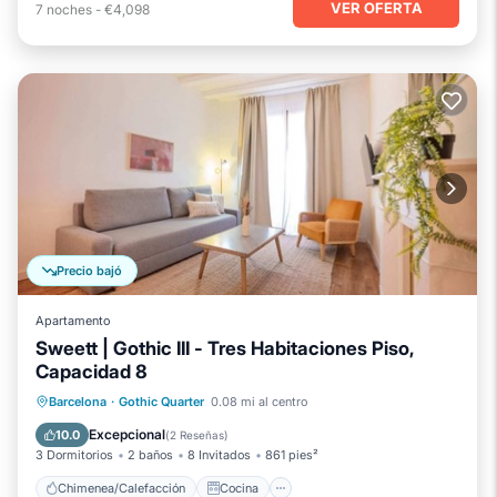
VER OFERTA
7
noches
-
€4,098
Precio bajó
Apartamento
Sweett | Gothic III - Tres Habitaciones Piso,
Capacidad 8
Chimenea/Calefacción
Cocina
Barcelona
·
Gothic Quarter
0.08 mi al centro
Aire acondicionado
Internet
Excepcional
10.0
(
2 Reseñas
)
3 Dormitorios
2 baños
8 Invitados
861 pies²
Chimenea/Calefacción
Cocina