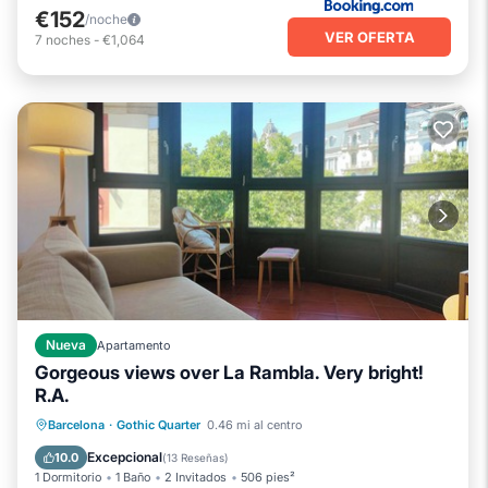
€152
/noche
VER OFERTA
7
noches
-
€1,064
Nueva
Apartamento
Gorgeous views over La Rambla. Very bright!
R.A.
Chimenea/Calefacción
Balcón/Terraza
Barcelona
·
Gothic Quarter
0.46 mi al centro
Cocina
Aire acondicionado
Excepcional
10.0
(
13 Reseñas
)
1 Dormitorio
1 Baño
2 Invitados
506 pies²