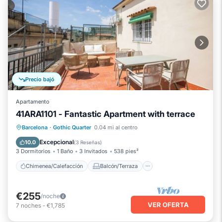
Precio bajó
Apartamento
41ARA1101 - Fantastic Apartment with terrace
Chimenea/Calefacción
Balcón/Terraza
Barcelona
·
Gothic Quarter
0.04 mi al centro
Cocina
Aire acondicionado
Excepcional
10.0
(
3 Reseñas
)
3 Dormitorios
1 Baño
3 Invitados
538 pies²
Chimenea/Calefacción
Balcón/Terraza
€255
/noche
VER OFERTA
7
noches
-
€1,785