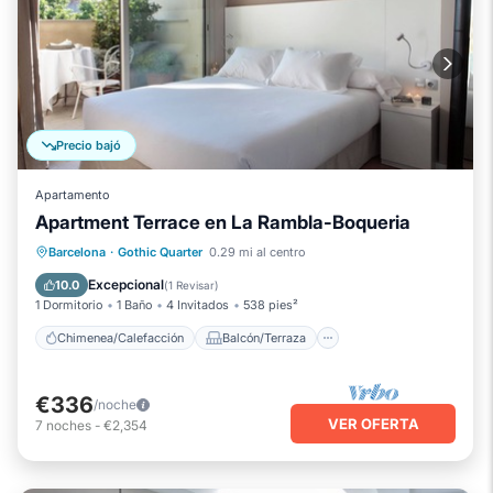
Precio bajó
Apartamento
Apartment Terrace en La Rambla-Boqueria
Chimenea/Calefacción
Balcón/Terraza
Barcelona
·
Gothic Quarter
0.29 mi al centro
Cocina
Aire acondicionado
Excepcional
10.0
(
1 Revisar
)
1 Dormitorio
1 Baño
4 Invitados
538 pies²
Chimenea/Calefacción
Balcón/Terraza
€336
/noche
VER OFERTA
7
noches
-
€2,354