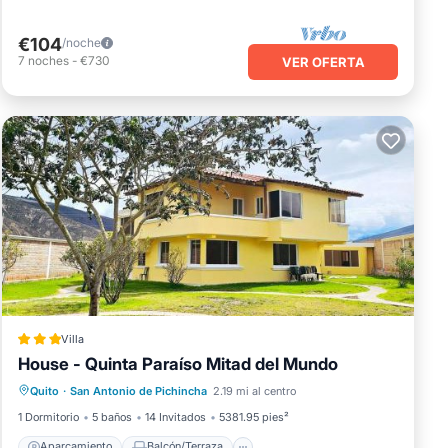
€104
/noche
7
noches
-
€730
VER OFERTA
Villa
House - Quinta Paraíso Mitad del Mundo
Aparcamiento
Balcón/Terraza
Quito
·
San Antonio de Pichincha
2.19 mi al centro
Internet
Se admiten mascotas
1 Dormitorio
5 baños
14 Invitados
5381.95 pies²
Aparcamiento
Balcón/Terraza