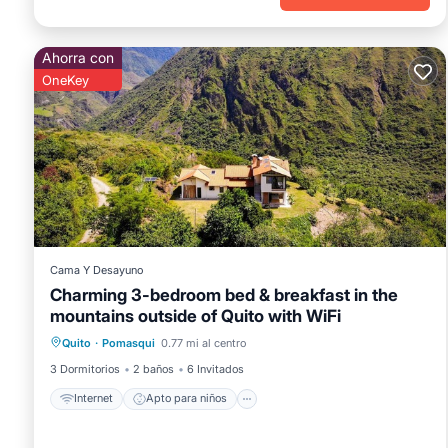
Ahorra con
OneKey
Cama Y Desayuno
Charming 3-bedroom bed & breakfast in the
mountains outside of Quito with WiFi
Internet
Apto para niños
Quito
·
Pomasqui
0.77 mi al centro
Ropa de cama
Seguridad/Protección
3 Dormitorios
2 baños
6 Invitados
Internet
Apto para niños