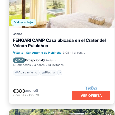
Precio bajó
Cabina
FENGARI CAMP Casa ubicada en el Cráter del
Volcán Pululahua
Aparcamiento
Piscina
Cocina
Quito
·
San Antonio de Pichincha
3.08 mi al centro
Internet
Excepcional
10.0
(
1 Revisar
)
4 Dormitorios
4 baños
13 Invitados
Aparcamiento
Piscina
€383
/noche
7
noches
-
€2,679
VER OFERTA