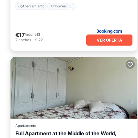
Aparcamiento
Internet
€17
/noche
VER OFERTA
7
noches
-
€122
Apartamento
Full Apartment at the Middle of the World,