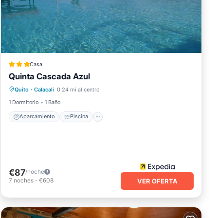
Casa
Quinta Cascada Azul
Aparcamiento
Piscina
Quito
·
Calacali
0.24 mi al centro
Balcón/Terraza
Cocina
1 Dormitorio
1 Baño
Aparcamiento
Piscina
€87
/noche
7
noches
-
€608
VER OFERTA