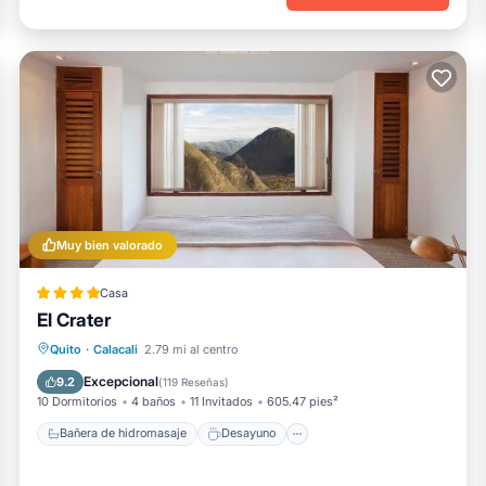
Muy bien valorado
Casa
El Crater
Bañera de hidromasaje
Desayuno
Quito
·
Calacali
2.79 mi al centro
Aparcamiento
Spa
Excepcional
9.2
(
119 Reseñas
)
10 Dormitorios
4 baños
11 Invitados
605.47 pies²
Bañera de hidromasaje
Desayuno