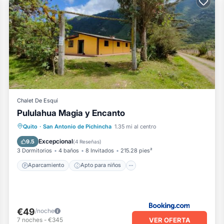
Chalet De Esquí
Pululahua Magia y Encanto
Aparcamiento
Apto para niños
Quito
·
San Antonio de Pichincha
1.35 mi al centro
Seguridad/Protección
Excepcional
9.5
(
4 Reseñas
)
3 Dormitorios
4 baños
8 Invitados
215.28 pies²
Aparcamiento
Apto para niños
€49
/noche
VER OFERTA
7
noches
-
€345