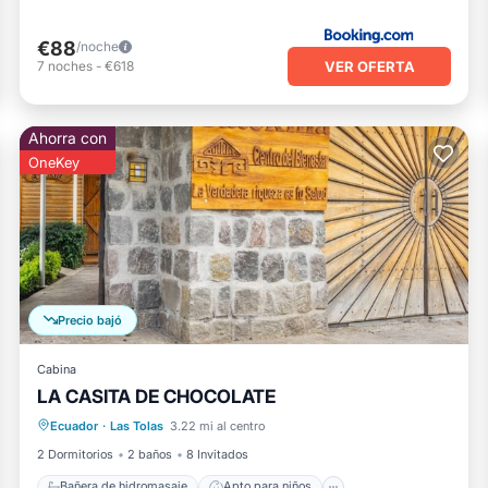
€88
/noche
VER OFERTA
7
noches
-
€618
Ahorra con
OneKey
Precio bajó
Cabina
LA CASITA DE CHOCOLATE
Bañera de hidromasaje
Apto para niños
Ecuador
·
Las Tolas
3.22 mi al centro
Lavandería
Ropa de cama
2 Dormitorios
2 baños
8 Invitados
Bañera de hidromasaje
Apto para niños