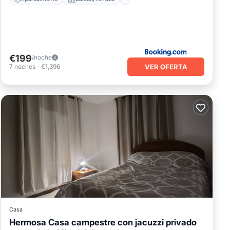
€199
/noche
VER OFERTA
7
noches
-
€1,396
Casa
Hermosa Casa campestre con jacuzzi privado