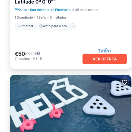
Latitude 0º 0’ 0""
Internet
Apto para niños
Lavandería
Quito
·
San Antonio de Pichincha
2.35 mi al centro
Ropa de cama
1 Dormitorio
1 Baño
3 Invitados
Internet
Apto para niños
€50
/noche
7
noches
-
€348
VER OFERTA