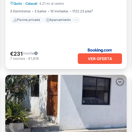
Quito
·
Calacali
4.21 mi al centro
Piscina
Balcón/Terraza
3 Dormitorios
3 baños
10 Invitados
1722.23 pies²
Piscina privada
Aparcamiento
€231
/noche
VER OFERTA
7
noches
-
€1,618