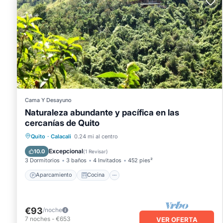
Cama Y Desayuno
Naturaleza abundante y pacífica en las
cercanías de Quito
Aparcamiento
Cocina
Internet
Quito
·
Calacali
0.24 mi al centro
Seguridad/Protección
Excepcional
10.0
(
1 Revisar
)
3 Dormitorios
3 baños
4 Invitados
452 pies²
Aparcamiento
Cocina
€93
/noche
7
noches
-
€653
VER OFERTA