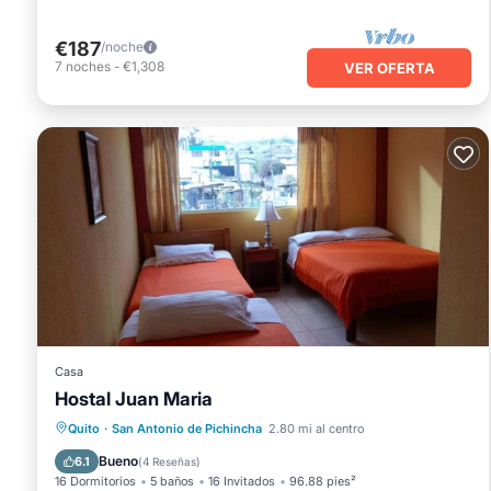
€187
/noche
7
noches
-
€1,308
VER OFERTA
Casa
Hostal Juan Maria
Aparcamiento
Internet
Quito
·
San Antonio de Pichincha
2.80 mi al centro
Se admiten mascotas
Bueno
6.1
(
4 Reseñas
)
16 Dormitorios
5 baños
16 Invitados
96.88 pies²