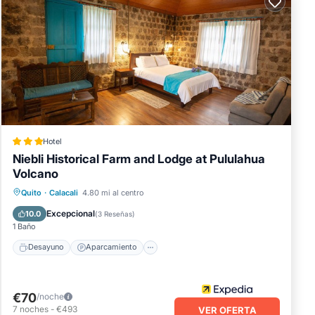
Hotel
Niebli Historical Farm and Lodge at Pululahua
Volcano
Desayuno
Aparcamiento
Quito
·
Calacali
4.80 mi al centro
Balcón/Terraza
Internet
Excepcional
10.0
(
3 Reseñas
)
1 Baño
Desayuno
Aparcamiento
€70
/noche
7
noches
-
€493
VER OFERTA