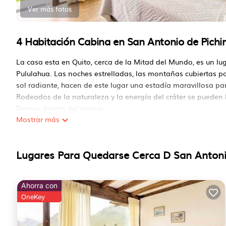
Ver más fotos
4 Habitación Cabina en San Antonio de Pichi
La casa esta en Quito, cerca de la Mitad del Mundo, es un lug
Pululahua. Las noches estrelladas, las montañas cubiertas 
sol radiante, hacen de este lugar una estadía maravillosa par
Rodeados de la naturaleza y la energía del cráter se pueden
Domos dentro del mismo.
Mostrar más
Este 4 Dormitorios Cabina proporciona alojamiento con Esta
Cabina cuenta con muchas comodidades para los huéspedes 
probablemente unas vacaciones más largas con la familia, 
Lugares Para Quedarse Cerca D San Antoni
Pichincha, y ofrece a los visitantes la oportunidad de explor
como en casa.
Ahorra con
Verifique si este Cabina tiene las comodidades que necesita
OneKey
San Antonio de Pichincha. Disfruta de tu estadía en San Ant