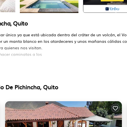
ncha, Quito
ar único ya que está ubicada dentro del cráter de un volcán, el V
por un manto blanco en los atardeceres y unas mañanas cálidas c
a quienes nos visitan.
 hacer caminatas a los
cionamiento, Mascota amigable, Piscina, por su conveniencia. Est
que desean quedarse durante unos días, un fin de semana o
amigos o grupo. Este Cabina es menos que 3 KM de San Antonio 
o De Pichincha, Quito
arlo. La renta Cabina posee 4 Dormitorios y 4 Baños para hacerte s
 y una ubicación que fabrica Esta es una gran opción para quedar
onio de Pichincha en este Cabina.