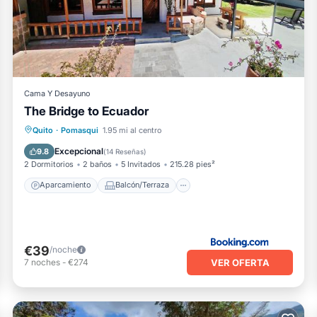
Cama Y Desayuno
The Bridge to Ecuador
Aparcamiento
Balcón/Terraza
Quito
·
Pomasqui
1.95 mi al centro
Vistas
Internet
Excepcional
9.8
(
14 Reseñas
)
2 Dormitorios
2 baños
5 Invitados
215.28 pies²
Aparcamiento
Balcón/Terraza
€39
/noche
VER OFERTA
7
noches
-
€274