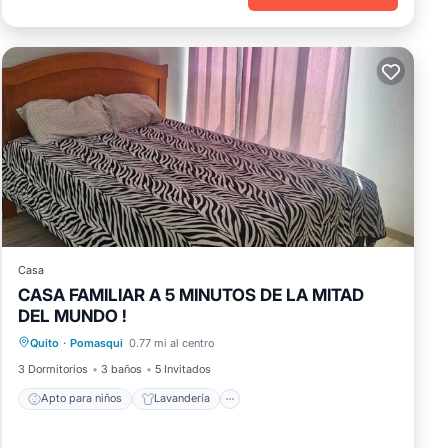
Casa
CASA FAMILIAR A 5 MINUTOS DE LA MITAD
DEL MUNDO !
Apto para niños
Lavandería
Quito
·
Pomasqui
0.77 mi al centro
Ropa de cama
Seguridad/Protección
3 Dormitorios
3 baños
5 Invitados
Apto para niños
Lavandería