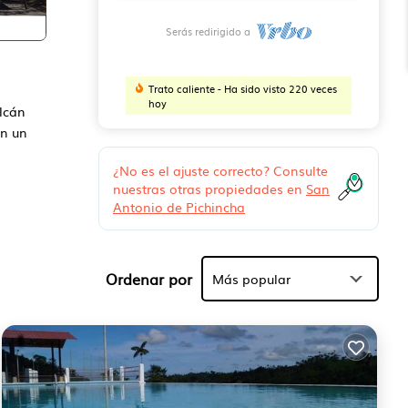
Serás redirigido a
Trato caliente - Ha sido visto 220 veces
hoy
olcán
on un
¿No es el ajuste correcto? Consulte
nuestras otras propiedades en
San
Antonio de Pichincha
e
de
Ordenar por
Más popular
entir
se en