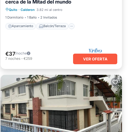
cerca de la Mitad del mundo
Aparcamiento
Balcón/Terraza
Quito
·
Calderon
3.82 mi al centro
Cocina
Aire acondicionado
1 Dormitorio
1 Baño
2 Invitados
Aparcamiento
Balcón/Terraza
€37
/noche
7
noches
-
€259
VER OFERTA