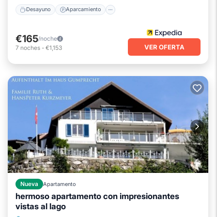
Desayuno
Aparcamiento
€165
/noche
VER OFERTA
7
noches
-
€1,153
Nueva
Apartamento
hermoso apartamento con impresionantes
vistas al lago