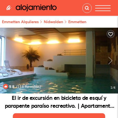
Emmetten Alquileres
Nidwalden
Emmetten
9.8
(118 Reseñas)
1
/4
El ir de excursión en bicicleta de esquí y
parapente paraíso recreativo. | Apartamento
en Emmetten