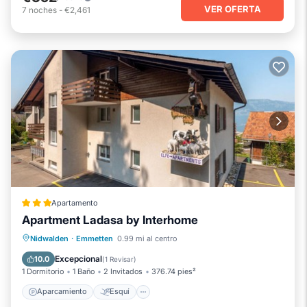
VER OFERTA
7
noches
-
€2,461
Apartamento
Apartment Ladasa by Interhome
Aparcamiento
Esquí
Internet
Nidwalden
·
Emmetten
0.99 mi al centro
Apto para niños
Excepcional
10.0
(
1 Revisar
)
1 Dormitorio
1 Baño
2 Invitados
376.74 pies²
Aparcamiento
Esquí