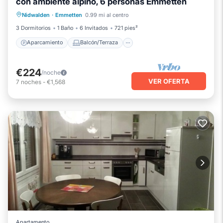
con ambiente alpino, 6 personas Emmetten
Aparcamiento
Balcón/Terraza
Nidwalden
·
Emmetten
0.99 mi al centro
Cocina
Internet
3 Dormitorios
1 Baño
6 Invitados
721 pies²
Aparcamiento
Balcón/Terraza
€224
/noche
VER OFERTA
7
noches
-
€1,568
Apartamento