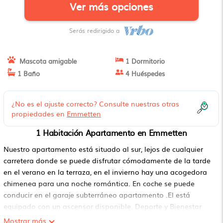
Ver más opciones
Serás redirigido a
Mascota amigable
1 Dormitorio
1 Baño
4 Huéspedes
¿No es el ajuste correcto? Consulte nuestras otras
propiedades en
Emmetten
1 Habitación Apartamento en Emmetten
Nuestro apartamento está situado al sur, lejos de cualquier
carretera donde se puede disfrutar cómodamente de la tarde
en el verano en la terraza, en el invierno hay una acogedora
chimenea para una noche romántica. En coche se puede
conducir en el garaje subterráneo apartamento .El está
equipado con un ascensor disponible. Deporte y Bienestar
ellos está asegurado el gimnasio pista de tenis gratuita,
Mostrar más