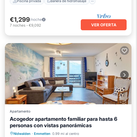
Piscina privada
Bañera de hidromasaje
€1,299
/noche
VER OFERTA
7
noches
-
€9,092
Apartamento
Acogedor apartamento familiar para hasta 6
personas con vistas panorámicas
Balcón/Terraza
Cocina
Internet
Nidwalden
·
Emmetten
0.99 mi al centro
Apto para niños