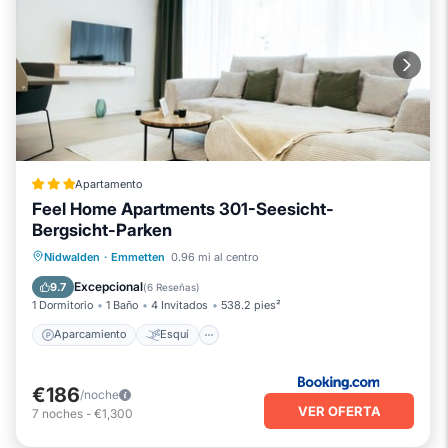
Apartamento
Feel Home Apartments 301-Seesicht-
Bergsicht-Parken
Aparcamiento
Esquí
Nidwalden
·
Emmetten
0.96 mi al centro
Balcón/Terraza
Internet
Excepcional
9.7
(
6 Reseñas
)
1 Dormitorio
1 Baño
4 Invitados
538.2 pies²
Aparcamiento
Esquí
€186
/noche
VER OFERTA
7
noches
-
€1,300