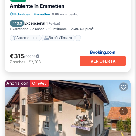
Ambiente in Emmetten
Aparcamiento
Balcón/Terraza
Nidwalden
·
Emmetten
0.68 mi al centro
Internet
Se admiten mascotas
Excepcional
10.0
(
1 Revisar
)
1 Dormitorio
7 baños
12 Invitados
2690.98 pies²
Aparcamiento
Balcón/Terraza
€315
/noche
VER OFERTA
7
noches
-
€2,208
Ahorra con
OneKey