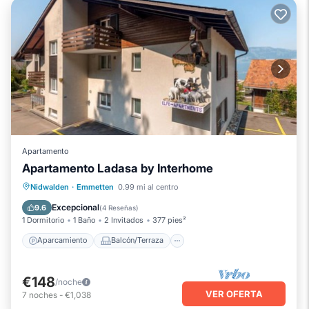
Apartamento
Apartamento Ladasa by Interhome
Aparcamiento
Balcón/Terraza
Nidwalden
·
Emmetten
0.99 mi al centro
Cocina
Internet
Excepcional
9.6
(
4 Reseñas
)
1 Dormitorio
1 Baño
2 Invitados
377 pies²
Aparcamiento
Balcón/Terraza
€148
/noche
VER OFERTA
7
noches
-
€1,038