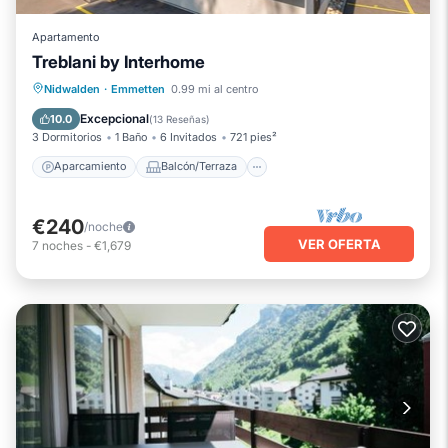
Apartamento
Treblani by Interhome
Aparcamiento
Balcón/Terraza
Nidwalden
·
Emmetten
0.99 mi al centro
Cocina
Internet
Excepcional
10.0
(
13 Reseñas
)
3 Dormitorios
1 Baño
6 Invitados
721 pies²
Aparcamiento
Balcón/Terraza
€240
/noche
VER OFERTA
7
noches
-
€1,679