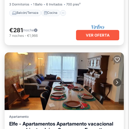
3 Dormitorios
1 Baño
6 Invitados
700 pies²
Balcón/Terraza
Cocina
€281
/noche
VER OFERTA
7
noches
-
€1,966
Apartamento
Elfe - Apartamentos Apartamento vacacional