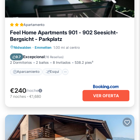
Apartamento
Feel Home Apartments 901 - 902 Seesicht-
Bergsicht - Parkplatz
Aparcamiento
Esquí
Nidwalden
·
Emmetten
1.00 mi al centro
Balcón/Terraza
Internet
Excepcional
9.7
(
16 Reseñas
)
2 Dormitorios
2 baños
8 Invitados
538.2 pies²
Aparcamiento
Esquí
€240
/noche
VER OFERTA
7
noches
-
€1,680