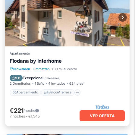
Apartamento
Flodana by Interhome
Aparcamiento
Balcón/Terraza
Nidwalden
·
Emmetten
1.00 mi al centro
Cocina
Internet
Excepcional
9.6
(
8 Reseñas
)
2 Dormitorios
1 Baño
4 Invitados
624 pies²
Aparcamiento
Balcón/Terraza
€221
/noche
VER OFERTA
7
noches
-
€1,545