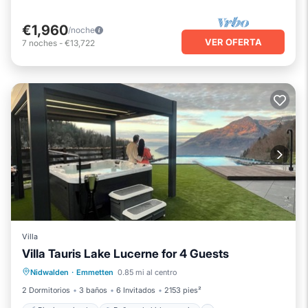
€1,960
/noche
VER OFERTA
7
noches
-
€13,722
Villa
Villa Tauris Lake Lucerne for 4 Guests
Piscina privada
Bañera de hidromasaje
Nidwalden
·
Emmetten
0.85 mi al centro
Aparcamiento
Piscina
2 Dormitorios
3 baños
6 Invitados
2153 pies²