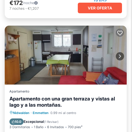
€172
/noche
VER OFERTA
7
noches
-
€1,207
Apartamento
Apartamento con una gran terraza y vistas al
lago y a las montañas.
Aparcamiento
Balcón/Terraza
Nidwalden
·
Emmetten
0.99 mi al centro
Cocina
Internet
Excepcional
10.0
(
1 Revisar
)
3 Dormitorios
1 Baño
6 Invitados
700 pies²