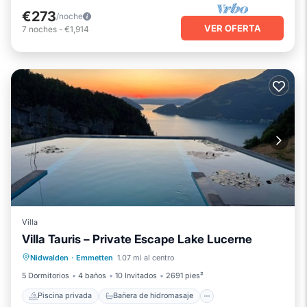
€273
/noche
VER OFERTA
7
noches
-
€1,914
Villa
Villa Tauris – Private Escape Lake Lucerne
Piscina privada
Bañera de hidromasaje
Nidwalden
·
Emmetten
1.07 mi al centro
Aparcamiento
Piscina
5 Dormitorios
4 baños
10 Invitados
2691 pies²
Piscina privada
Bañera de hidromasaje