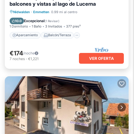
balcones y vistas al lago de Lucerna
Aparcamiento
Balcón/Terraza
Nidwalden
·
Emmetten
0.99 mi al centro
Cocina
Internet
Excepcional
10.0
(
1 Revisar
)
1 Dormitorio
1 Baño
3 Invitados
377 pies²
Aparcamiento
Balcón/Terraza
€174
/noche
VER OFERTA
7
noches
-
€1,221