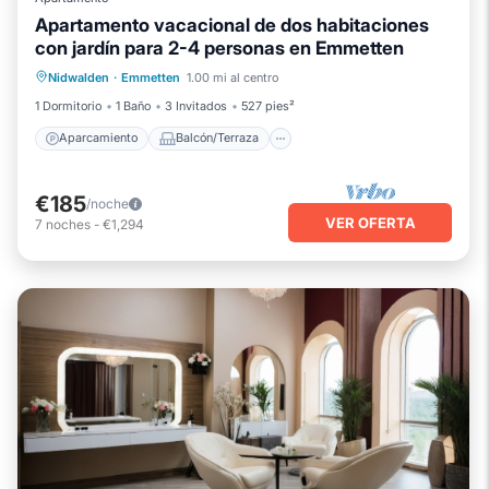
Apartamento vacacional de dos habitaciones
con jardín para 2-4 personas en Emmetten
Aparcamiento
Balcón/Terraza
Nidwalden
·
Emmetten
1.00 mi al centro
Cocina
Internet
1 Dormitorio
1 Baño
3 Invitados
527 pies²
Aparcamiento
Balcón/Terraza
€185
/noche
VER OFERTA
7
noches
-
€1,294