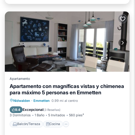
Apartamento
Apartamento con magníficas vistas y chimenea
para máximo 5 personas en Emmetten
Balcón/Terraza
Cocina
Internet
Nidwalden
·
Emmetten
0.99 mi al centro
Apto para niños
Excepcional
9.4
(
3 Reseñas
)
3 Dormitorios
1 Baño
5 Invitados
560 pies²
Balcón/Terraza
Cocina