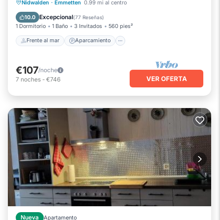
Frente al mar
Aparcamiento
Esquí
Nidwalden
·
Emmetten
0.99 mi al centro
Vista al mar
Excepcional
10.0
(
77 Reseñas
)
1 Dormitorio
1 Baño
3 Invitados
560 pies²
Frente al mar
Aparcamiento
€107
/noche
VER OFERTA
7
noches
-
€746
Nueva
Apartamento