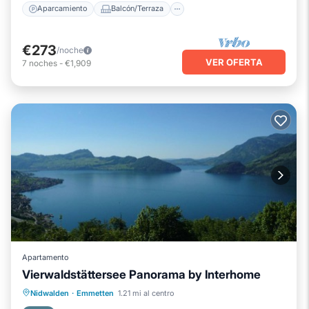
Aparcamiento
Balcón/Terraza
€273
/noche
VER OFERTA
7
noches
-
€1,909
Apartamento
Vierwaldstättersee Panorama by Interhome
Aparcamiento
Balcón/Terraza
Nidwalden
·
Emmetten
1.21 mi al centro