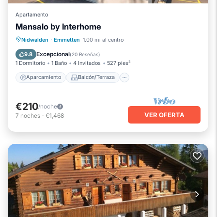
Apartamento
Mansalo by Interhome
Aparcamiento
Balcón/Terraza
Nidwalden
·
Emmetten
1.00 mi al centro
Cocina
Internet
Excepcional
9.8
(
20 Reseñas
)
1 Dormitorio
1 Baño
4 Invitados
527 pies²
Aparcamiento
Balcón/Terraza
€210
/noche
VER OFERTA
7
noches
-
€1,468