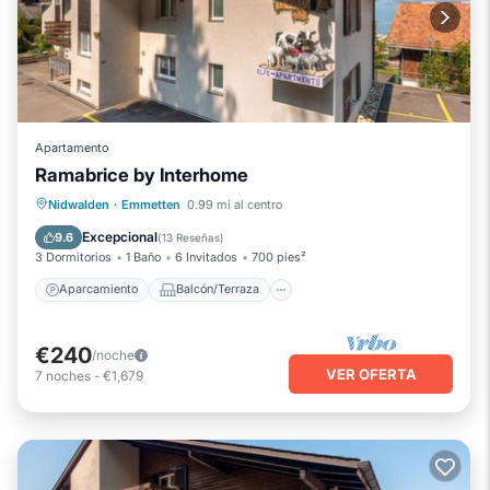
Apartamento
Ramabrice by Interhome
Aparcamiento
Balcón/Terraza
Nidwalden
·
Emmetten
0.99 mi al centro
Cocina
Internet
Excepcional
9.6
(
13 Reseñas
)
3 Dormitorios
1 Baño
6 Invitados
700 pies²
Aparcamiento
Balcón/Terraza
€240
/noche
VER OFERTA
7
noches
-
€1,679