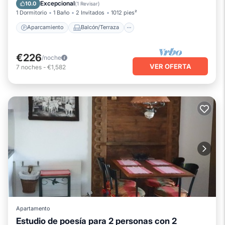
Cocina
Internet
Excepcional
10.0
(
1 Revisar
)
1 Dormitorio
1 Baño
2 Invitados
1012 pies²
Aparcamiento
Balcón/Terraza
€226
/noche
VER OFERTA
7
noches
-
€1,582
Apartamento
Estudio de poesía para 2 personas con 2