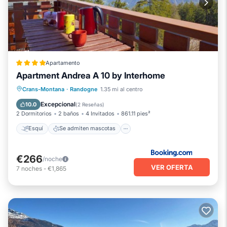
Apartamento
Apartment Andrea A 10 by Interhome
Esquí
Se admiten mascotas
Crans-Montana
·
Randogne
1.35 mi al centro
Aparcamiento
Internet
Excepcional
10.0
(
2 Reseñas
)
2 Dormitorios
2 baños
4 Invitados
861.11 pies²
Esquí
Se admiten mascotas
€266
/noche
VER OFERTA
7
noches
-
€1,865