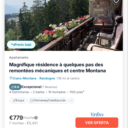
Precio bajó
Apartamento
Magnifique résidence à quelques pas des
remontées mécaniques et centre Montana
Esquí
Chimenea/Calefacción
Crans-Montana
·
Randogne
1.19 mi al centro
Piscina
Balcón/Terraza
Excepcional
9.8
(
7 Reseñas
)
4 Dormitorios
2 baños
10 Invitados
1130 pies²
Esquí
Chimenea/Calefacción
€779
/noche
VER OFERTA
7
noches
-
€5,451