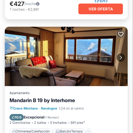
€427
/noche
VER OFERTA
7
noches
-
€2,991
Apartamento
Mandarin B 19 by Interhome
Chimenea/Calefacción
Balcón/Terraza
Crans-Montana
·
Randogne
1.24 mi al centro
Cocina
Aparcamiento
Excepcional
10.0
(
1 Revisar
)
2 Dormitorios
2 baños
5 Invitados
861 pies²
Chimenea/Calefacción
Balcón/Terraza