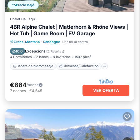
Precio bajó
Chalet De Esquí
4BR Alpine Chalet | Matterhorn & Rhône Views |
Hot Tub | Game Room | EV Garage
Bañera de hidromasaje
Chimenea/Calefacción
Balcón/Terraza
Crans-Montana
·
Randogne
1.27 mi al centro
Cocina
Excepcional
10.0
(
2 Reseñas
)
4 Dormitorios
2 baños
8 Invitados
1507 pies²
Bañera de hidromasaje
Chimenea/Calefacción
€664
/noche
VER OFERTA
7
noches
-
€4,645