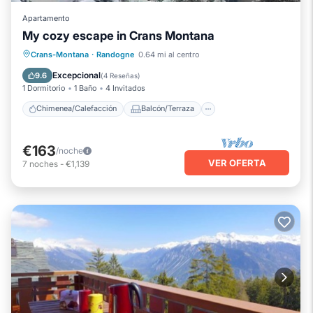
Apartamento
My cozy escape in Crans Montana
Chimenea/Calefacción
Balcón/Terraza
Crans-Montana
·
Randogne
0.64 mi al centro
Cocina
Aparcamiento
Excepcional
9.6
(
4 Reseñas
)
1 Dormitorio
1 Baño
4 Invitados
Chimenea/Calefacción
Balcón/Terraza
€163
/noche
VER OFERTA
7
noches
-
€1,139