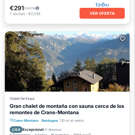
€291
/noche
VER OFERTA
7
noches
-
€2,035
Chalet De Esquí
Gran chalet de montaña con sauna cerca de los
remontes de Crans-Montana
Spa
Chimenea/Calefacción
Crans-Montana
·
Randogne
1.10 mi al centro
Balcón/Terraza
Cocina
Excepcional
9.6
(
17 Reseñas
)
9 Dormitorios
3 baños
16 Invitados
3983 pies²