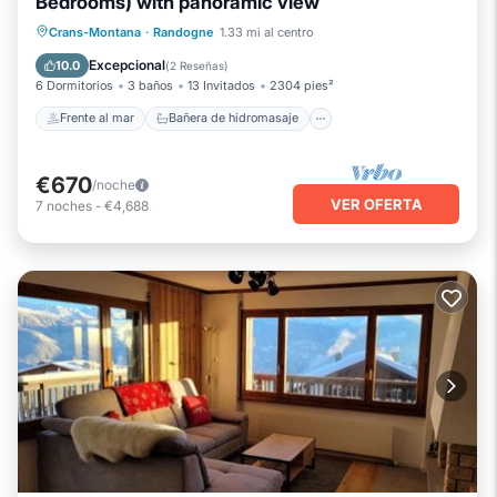
Bedrooms) with panoramic view
Frente al mar
Bañera de hidromasaje
Crans-Montana
·
Randogne
1.33 mi al centro
Esquí
Chimenea/Calefacción
Excepcional
10.0
(
2 Reseñas
)
6 Dormitorios
3 baños
13 Invitados
2304 pies²
Frente al mar
Bañera de hidromasaje
€670
/noche
VER OFERTA
7
noches
-
€4,688