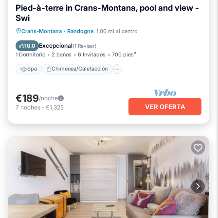
Pied-à-terre in Crans-Montana, pool and view -
Swi
Spa
Chimenea/Calefacción
Piscina
Crans-Montana
·
Randogne
1.00 mi al centro
Balcón/Terraza
Excepcional
10.0
(
1 Revisar
)
1 Dormitorio
2 baños
6 Invitados
700 pies²
Spa
Chimenea/Calefacción
€189
/noche
VER OFERTA
7
noches
-
€1,325