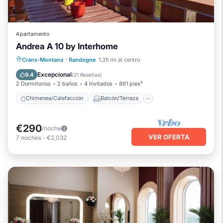
Apartamento
Andrea A 10 by Interhome
Chimenea/Calefacción
Balcón/Terraza
Crans-Montana
·
Randogne
1.35 mi al centro
Se admiten mascotas
Cocina
Excepcional
9.4
(
21 Reseñas
)
2 Dormitorios
2 baños
4 Invitados
861 pies²
Chimenea/Calefacción
Balcón/Terraza
€290
/noche
VER OFERTA
7
noches
-
€2,032