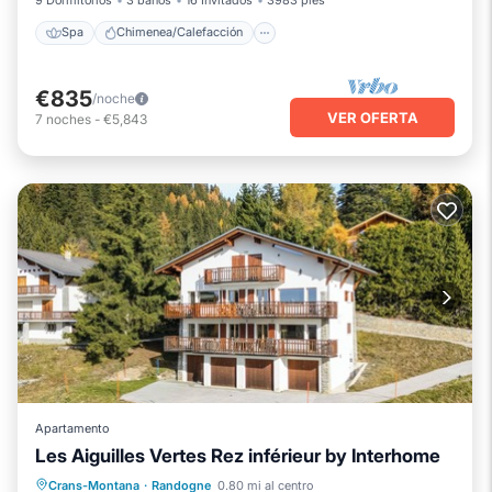
Spa
Chimenea/Calefacción
€835
/noche
VER OFERTA
7
noches
-
€5,843
Apartamento
Les Aiguilles Vertes Rez inférieur by Interhome
Chimenea/Calefacción
Balcón/Terraza
Crans-Montana
·
Randogne
0.80 mi al centro