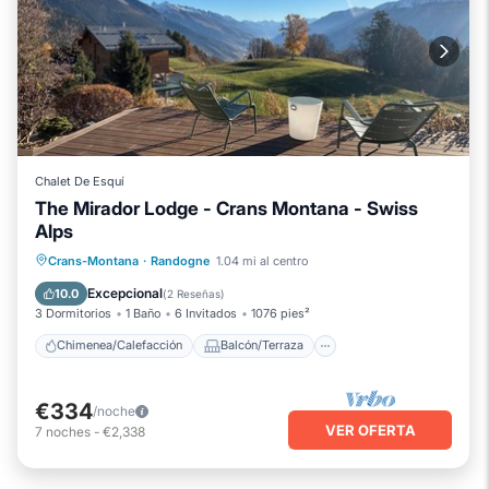
Chalet De Esquí
The Mirador Lodge - Crans Montana - Swiss
Alps
Chimenea/Calefacción
Balcón/Terraza
Crans-Montana
·
Randogne
1.04 mi al centro
Cocina
Internet
Excepcional
10.0
(
2 Reseñas
)
3 Dormitorios
1 Baño
6 Invitados
1076 pies²
Chimenea/Calefacción
Balcón/Terraza
€334
/noche
VER OFERTA
7
noches
-
€2,338