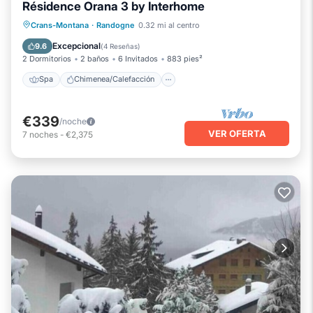
Résidence Orana 3 by Interhome
Spa
Chimenea/Calefacción
Crans-Montana
·
Randogne
0.32 mi al centro
Balcón/Terraza
Cocina
Excepcional
9.6
(
4 Reseñas
)
2 Dormitorios
2 baños
6 Invitados
883 pies²
Spa
Chimenea/Calefacción
€339
/noche
VER OFERTA
7
noches
-
€2,375