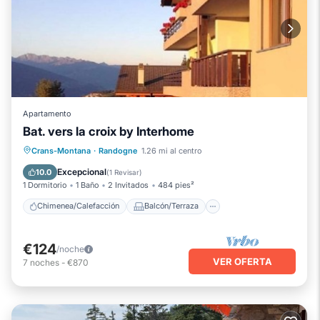
Apartamento
Bat. vers la croix by Interhome
Chimenea/Calefacción
Balcón/Terraza
Crans-Montana
·
Randogne
1.26 mi al centro
Cocina
Aparcamiento
Excepcional
10.0
(
1 Revisar
)
1 Dormitorio
1 Baño
2 Invitados
484 pies²
Chimenea/Calefacción
Balcón/Terraza
€124
/noche
VER OFERTA
7
noches
-
€870