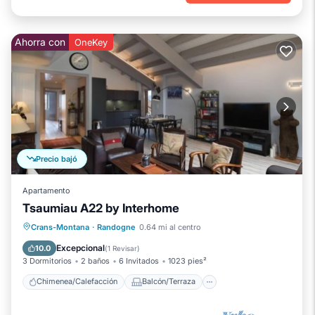
Ahorra con
OneKey
Precio bajó
Apartamento
Tsaumiau A22 by Interhome
Chimenea/Calefacción
Balcón/Terraza
Crans-Montana
·
Randogne
0.64 mi al centro
Cocina
Aparcamiento
Excepcional
10.0
(
1 Revisar
)
3 Dormitorios
2 baños
6 Invitados
1023 pies²
Chimenea/Calefacción
Balcón/Terraza