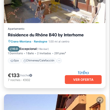
Apartamento
Résidence du Rhône B40 by Interhome
Spa
Chimenea/Calefacción
Piscina
Crans-Montana
·
Randogne
1.00 mi al centro
Balcón/Terraza
Excepcional
10.0
(
1 Revisar
)
1 Dormitorio
1 Baño
2 Invitados
291 pies²
Spa
Chimenea/Calefacción
€133
/noche
VER OFERTA
7
noches
-
€932