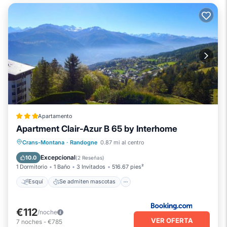
Apartamento
Apartment Clair-Azur B 65 by Interhome
Esquí
Se admiten mascotas
Crans-Montana
·
Randogne
0.87 mi al centro
Aparcamiento
Internet
Excepcional
10.0
(
2 Reseñas
)
1 Dormitorio
1 Baño
3 Invitados
516.67 pies²
Esquí
Se admiten mascotas
€112
/noche
VER OFERTA
7
noches
-
€785