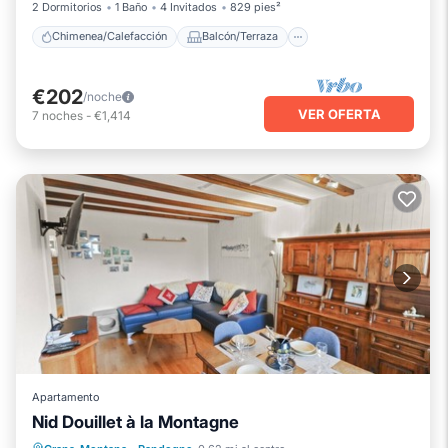
2 Dormitorios
1 Baño
4 Invitados
829 pies²
Chimenea/Calefacción
Balcón/Terraza
€202
/noche
VER OFERTA
7
noches
-
€1,414
Apartamento
Nid Douillet à la Montagne
Chimenea/Calefacción
Balcón/Terraza