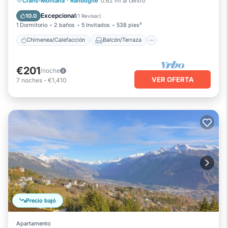
Crans-Montana
·
Randogne
0.62 mi al centro
Se admiten mascotas
Cocina
Excepcional
10.0
(
1 Revisar
)
1 Dormitorio
2 baños
5 Invitados
538 pies²
Chimenea/Calefacción
Balcón/Terraza
€201
/noche
VER OFERTA
7
noches
-
€1,410
Precio bajó
Apartamento