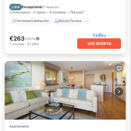
Se admiten mascotas
Cocina
Excepcional
9.6
(
11 Reseñas
)
2 Dormitorios
2 baños
4 Invitados
754 pies²
Chimenea/Calefacción
Balcón/Terraza
€263
/noche
VER OFERTA
7
noches
-
€1,844
Apartamento