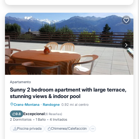
Apartamento
Sunny 2 bedroom apartment with large terrace,
stunning views & indoor pool
Piscina privada
Chimenea/Calefacción
Crans-Montana
·
Randogne
0.92 mi al centro
Piscina
Balcón/Terraza
Excepcional
9.8
(
6 Reseñas
)
2 Dormitorios
1 Baño
4 Invitados
Piscina privada
Chimenea/Calefacción