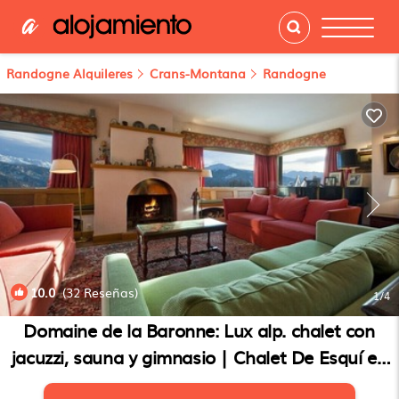
Randogne Alquileres
Crans-Montana
Randogne
10.0
(32 Reseñas)
1
/4
Domaine de la Baronne: Lux alp. chalet con
jacuzzi, sauna y gimnasio | Chalet De Esquí en
Crans-Montana