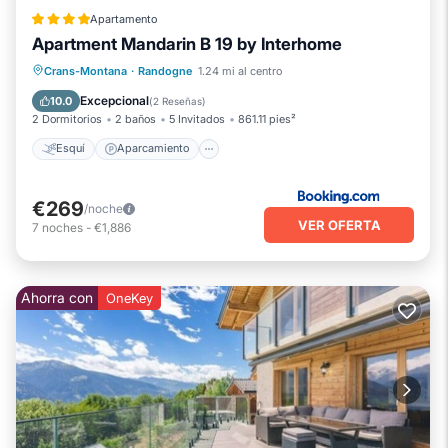
Apartamento
Apartment Mandarin B 19 by Interhome
Esquí
Aparcamiento
Internet
Crans-Montana
·
Randogne
1.24 mi al centro
Apto para niños
Excepcional
10.0
(
2 Reseñas
)
2 Dormitorios
2 baños
5 Invitados
861.11 pies²
Esquí
Aparcamiento
€269
/noche
VER OFERTA
7
noches
-
€1,886
Ahorra con
OneKey