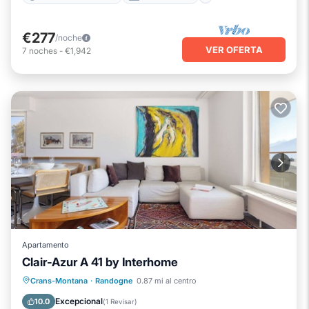
€277
/noche
VER OFERTA
7
noches
-
€1,942
Apartamento
Clair-Azur A 41 by Interhome
Chimenea/Calefacción
Balcón/Terraza
Crans-Montana
·
Randogne
0.87 mi al centro
Cocina
Aparcamiento
Excepcional
10.0
(
1 Revisar
)