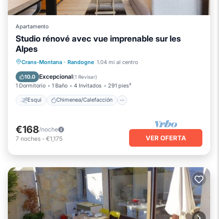
Apartamento
Studio rénové avec vue imprenable sur les
Alpes
Esquí
Chimenea/Calefacción
Crans-Montana
·
Randogne
1.04 mi al centro
Balcón/Terraza
Cocina
Excepcional
10.0
(
1 Revisar
)
1 Dormitorio
1 Baño
4 Invitados
291 pies²
Esquí
Chimenea/Calefacción
€168
/noche
VER OFERTA
7
noches
-
€1,175