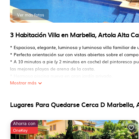
Ver más fotos
3 Habitación Villa en Marbella, Artola Alta 
* Espaciosa, elegante, luminosa y luminosa villa familiar de 
* Perfecta orientación sur con vistas abiertas sobre el campo
* A 10 minutos a pie (y 2 minutos en coche) del pintoresco p
las mejores playas de arena de la costa.
* Hermosa piscina nueva en gran jardín privado.
Mostrar más
* Enorme terraza con orientación sur oeste abierta / cubierta 
* Capacidad para 6 personas en tres habitaciones dobles m
* Sofá cama para dormir 1 adulto más o 2 niños pequeños en
Lugares Para Quedarse Cerca D Marbella, 
* Amplia cocina moderna totalmente equipada.
* Enorme salón comedor.
* Preciosa terraza comedor exterior con vistas al jardín.
Ahorra con
* Gran cuarto de servicio independiente.
OneKey
* Varios restaurantes a solo 5/8 minutos a pie.