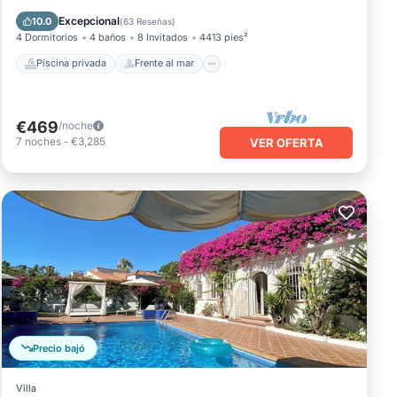
Chimenea/Calefacción
Piscina
Excepcional
10.0
(
63 Reseñas
)
4 Dormitorios
4 baños
8 Invitados
4413 pies²
Piscina privada
Frente al mar
€469
/noche
7
noches
-
€3,285
VER OFERTA
Precio bajó
Villa