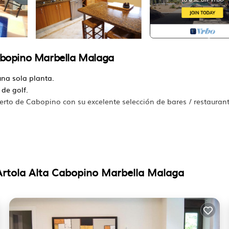
Cabopino Marbella Malaga
una sola planta.
 de golf.
uerto de Cabopino con su excelente selección de bares / restaurant
con vistas a la piscina y al campo de golf.
uy grandes con baño privado y aire acondicionado.
 el estudio de sala de música grande.
Artola Alta Cabopino Marbella Malaga