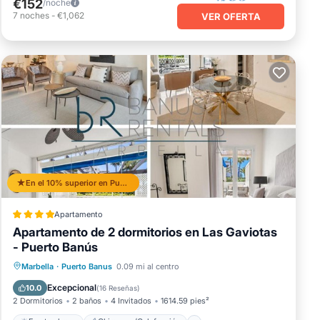
€152
/noche
7
noches
-
€1,062
VER OFERTA
En el 10% superior en Puerto Banus
Apartamento
Apartamento de 2 dormitorios en Las Gaviotas
- Puerto Banús
Frente al mar
Chimenea/Calefacción
Marbella
·
Puerto Banus
0.09 mi al centro
Piscina
Vista al mar
Excepcional
10.0
(
16 Reseñas
)
2 Dormitorios
2 baños
4 Invitados
1614.59 pies²