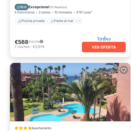
Chimenea/Calefacción
Piscina
Excepcional
10.0
(
63 Reseñas
)
5 Dormitorios
3 baños
10 Invitados
3767 pies²
Piscina privada
Frente al mar
€568
/noche
7
noches
-
€3,978
VER OFERTA
Apartamento