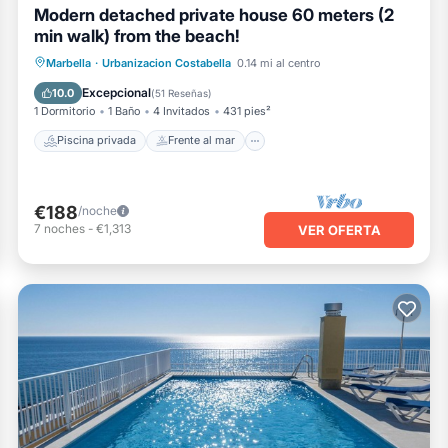
Modern detached private house 60 meters (2
min walk) from the beach!
Piscina privada
Frente al mar
Marbella
·
Urbanizacion Costabella
0.14 mi al centro
Piscina
Vista al mar
Excepcional
10.0
(
51 Reseñas
)
1 Dormitorio
1 Baño
4 Invitados
431 pies²
Piscina privada
Frente al mar
€188
/noche
7
noches
-
€1,313
VER OFERTA