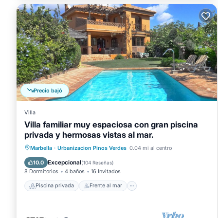
constantemente excelentes experiencias para sus invitados. 
sus amigos y algunos son invitados repetidos. Villa tiene un 
visitar. Si quieres aprender más sobre el Villa en Marbella, 
continuación para obtener más información.
Número de licencia : VFT/MA/13189
Precio bajó
Villa
Villa familiar muy espaciosa con gran piscina
privada y hermosas vistas al mar.
Piscina privada
Frente al mar
Marbella
·
Urbanizacion Pinos Verdes
0.04 mi al centro
Chimenea/Calefacción
Piscina
Excepcional
10.0
(
104 Reseñas
)
8 Dormitorios
4 baños
16 Invitados
Piscina privada
Frente al mar