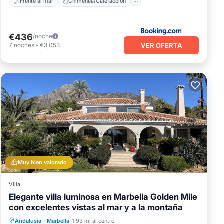
Frente al mar
Chimenea/Calefacción
€436
/noche
VER OFERTA
7
noches
-
€3,053
Muy bien valorado
Villa
Elegante villa luminosa en Marbella Golden Mile
con excelentes vistas al mar y a la montaña
Piscina privada
Frente al mar
Andalusia
·
Marbella
1.93 mi al centro