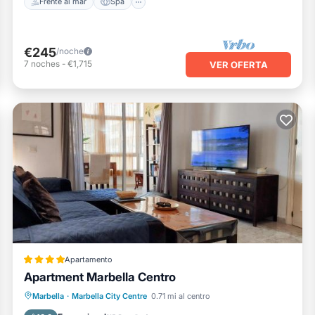
Frente al mar
Spa
€245
/noche
7
noches
-
€1,715
VER OFERTA
Apartamento
Apartment Marbella Centro
Chimenea/Calefacción
Balcón/Terraza
Marbella
·
Marbella City Centre
0.71 mi al centro
Vistas
Aparcamiento