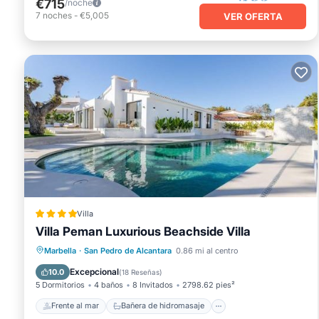
€715
/noche
7
noches
-
€5,005
VER OFERTA
Villa
Villa Peman Luxurious Beachside Villa
Frente al mar
Bañera de hidromasaje
Marbella
·
San Pedro de Alcantara
0.86 mi al centro
Chimenea/Calefacción
Piscina
Excepcional
10.0
(
18 Reseñas
)
5 Dormitorios
4 baños
8 Invitados
2798.62 pies²
Frente al mar
Bañera de hidromasaje