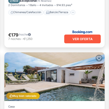
Excepcional
10.0
(
15 Reseñas
)
2 Dormitorios
1 Baño
4 Invitados
914.93 pies²
Chimenea/Calefacción
Balcón/Terraza
€179
/noche
VER OFERTA
7
noches
-
€1,250
Muy bien valorado
Casa