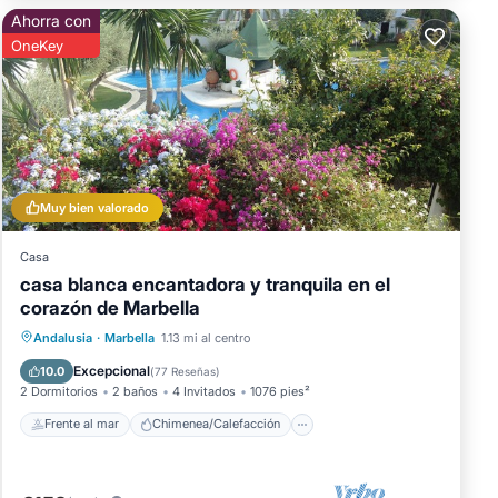
n a
Ahorra con
OneKey
 a
Muy bien valorado
Casa
casa blanca encantadora y tranquila en el
corazón de Marbella
Frente al mar
Chimenea/Calefacción
Andalusia
·
Marbella
1.13 mi al centro
Piscina
Vista al mar
Excepcional
10.0
(
77 Reseñas
)
2 Dormitorios
2 baños
4 Invitados
1076 pies²
Frente al mar
Chimenea/Calefacción