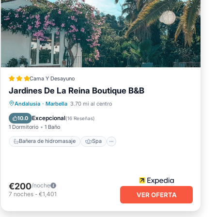
,
Cama Y Desayuno
Jardines De La Reina Boutique B&B
Bañera de hidromasaje
Spa
Andalusia
·
Marbella
3.70 mi al centro
Chimenea/Calefacción
Piscina
Excepcional
10.0
(
16 Reseñas
)
1 Dormitorio
1 Baño
CIA A
Bañera de hidromasaje
Spa
ara
€200
/noche
la
7
noches
-
€1,401
VER OFERTA