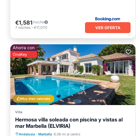
€1,581
/noche
VER OFERTA
7
noches
-
€11,070
Ahorra con
OneKey
Muy bien valorado
Villa
Hermosa villa soleada con piscina y vistas al
mar Marbella (ELVIRIA)
Piscina privada
Frente al mar
Andalusia
·
Marbella
6.06 mi al centro