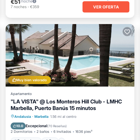
€51
/noche
VER OFERTA
7
noches
-
€359
Muy bien valorado
Apartamento
"LA VISTA" @ Los Monteros Hill Club - LMHC
Marbella, Puerto Banús 15 minutos
Frente al mar
Spa
Andalusia
·
Marbella
1.56 mi al centro
Chimenea/Calefacción
Piscina
Excepcional
10.0
(
70 Reseñas
)
2 Dormitorios
2 baños
6 Invitados
1636 pies²