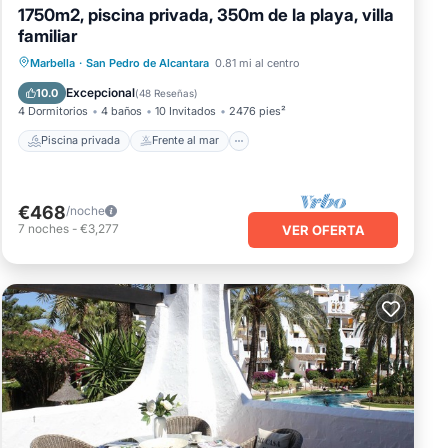
1750m2, piscina privada, 350m de la playa, villa
familiar
Piscina privada
Frente al mar
Marbella
·
San Pedro de Alcantara
0.81 mi al centro
Chimenea/Calefacción
Piscina
Excepcional
10.0
(
48 Reseñas
)
4 Dormitorios
4 baños
10 Invitados
2476 pies²
Piscina privada
Frente al mar
€468
/noche
7
noches
-
€3,277
VER OFERTA