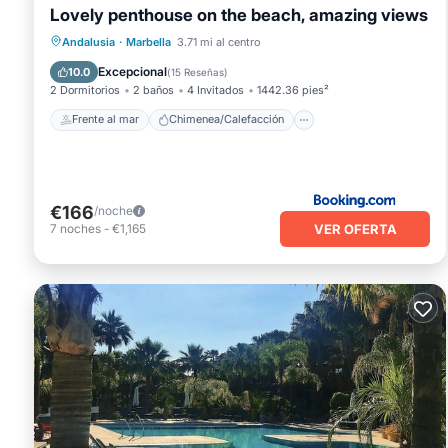
Lovely penthouse on the beach, amazing views
Frente al mar
Chimenea/Calefacción
Andalusia
·
Marbella
3.71 mi al centro
Piscina
Vista al mar
Excepcional
10.0
(
15 Reseñas
)
2 Dormitorios
2 baños
4 Invitados
1442.36 pies²
Frente al mar
Chimenea/Calefacción
€166
/noche
VER OFERTA
7
noches
-
€1,165