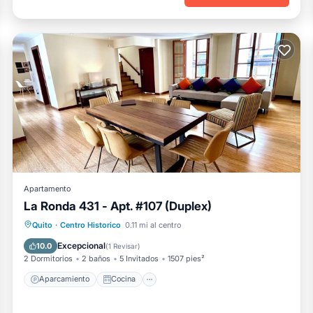
Apartamento
La Ronda 431 - Apt. #107 (Duplex)
Aparcamiento
Cocina
Internet
Quito
·
Centro Historico
0.11 mi al centro
Apto para niños
Excepcional
10.0
(
1 Revisar
)
2 Dormitorios
2 baños
5 Invitados
1507 pies²
Aparcamiento
Cocina