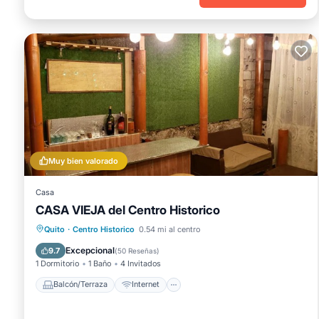
Muy bien valorado
Casa
CASA VIEJA del Centro Historico
Balcón/Terraza
Internet
Quito
·
Centro Historico
0.54 mi al centro
Se admiten mascotas
Apto para niños
Excepcional
9.7
(
50 Reseñas
)
1 Dormitorio
1 Baño
4 Invitados
Balcón/Terraza
Internet