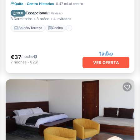
Balcón/Terraza
Cocina
Internet
Quito
·
Centro Historico
0.47 mi al centro
Apto para niños
Excepcional
10.0
(
1 Revisar
)
3 Dormitorios
3 baños
4 Invitados
Balcón/Terraza
Cocina
€37
/noche
7
noches
-
€261
VER OFERTA