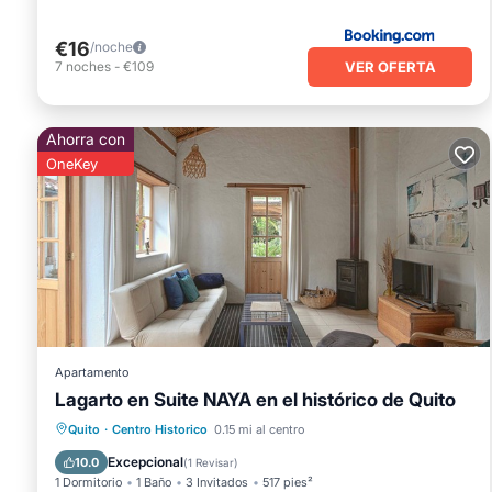
€16
/noche
VER OFERTA
7
noches
-
€109
Ahorra con
OneKey
Apartamento
Lagarto en Suite NAYA en el histórico de Quito
Aparcamiento
Balcón/Terraza
Quito
·
Centro Historico
0.15 mi al centro
Cocina
Internet
Excepcional
10.0
(
1 Revisar
)
1 Dormitorio
1 Baño
3 Invitados
517 pies²