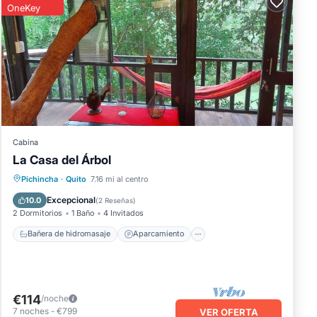
OneKey
Cabina
La Casa del Árbol
Bañera de hidromasaje
Aparcamiento
Pichincha
·
Quito
7.16 mi al centro
Internet
Se admiten mascotas
Excepcional
10.0
(
2 Reseñas
)
2 Dormitorios
1 Baño
4 Invitados
Bañera de hidromasaje
Aparcamiento
€114
/noche
7
noches
-
€799
VER OFERTA