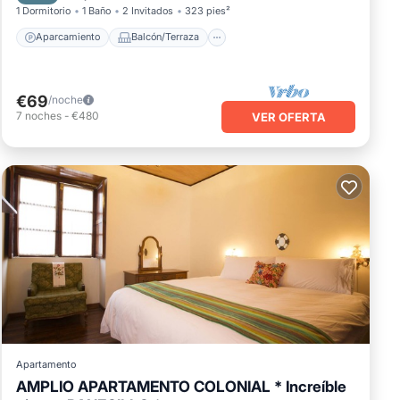
1 Dormitorio
1 Baño
2 Invitados
323 pies²
Aparcamiento
Balcón/Terraza
€69
/noche
7
noches
-
€480
VER OFERTA
Apartamento
AMPLIO APARTAMENTO COLONIAL * Increíble