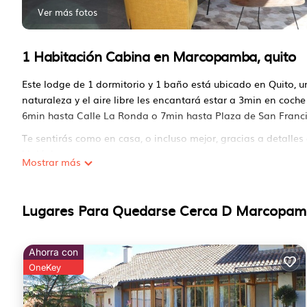
Ver más fotos
1 Habitación Cabina en Marcopamba, quito
Este lodge de 1 dormitorio y 1 baño está ubicado en Quito, u
naturaleza y el aire libre les encantará estar a 3min en coc
6min hasta Calle La Ronda o 7min hasta Plaza de San Franci
Te sentirás como en casa, o incluso mejor, gracias a detalles
higiénico.
Mostrar más
Este 1 Dormitorio Cabina proporciona alojamiento con Seg
conveniencia. Este Cabina cuenta con muchas comodidades p
Lugares Para Quedarse Cerca D Marcopam
semana o probablemente unas vacaciones más largas con la 
Baño para hacerte sentir como en casa.
Verifique si este Cabina tiene las comodidades que necesita
Ahorra con
Marcopamba. Disfruta de tu estadía en Marcopamba en este
OneKey