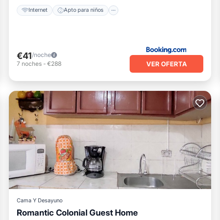
Internet
Apto para niños
€41
/noche
VER OFERTA
7
noches
-
€288
Cama Y Desayuno
Romantic Colonial Guest Home