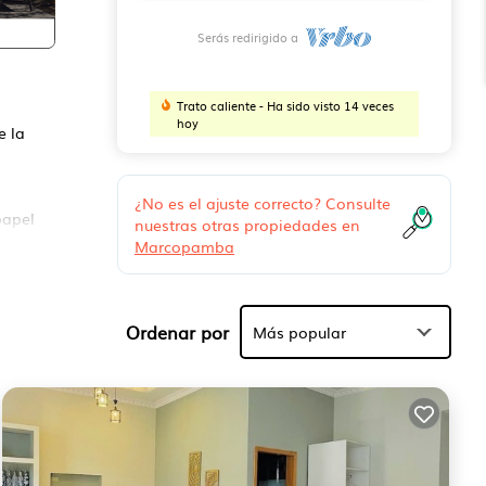
Serás redirigido a
Trato caliente - Ha sido visto 14 veces
hoy
e la
¿No es el ajuste correcto? Consulte
papel
nuestras otras propiedades en
Marcopamba
u
n de
Ordenar por
Más popular
se en