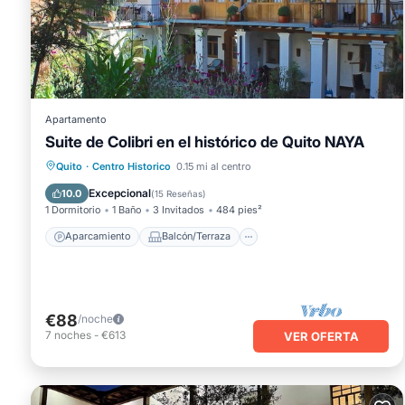
Apartamento
Suite de Colibri en el histórico de Quito NAYA
Aparcamiento
Balcón/Terraza
Quito
·
Centro Historico
0.15 mi al centro
Cocina
Internet
Excepcional
10.0
(
15 Reseñas
)
1 Dormitorio
1 Baño
3 Invitados
484 pies²
Aparcamiento
Balcón/Terraza
€88
/noche
7
noches
-
€613
VER OFERTA