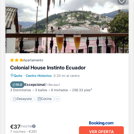
Apartamento
Colonial House Instinto Ecuador
Quito
·
Centro Historico
0.33 mi al centro
Desayuno
Cocina
Internet
Excepcional
10.0
(
1 Revisar
)
3 Dormitorios
3 baños
6 Invitados
258.33 pies²
Desayuno
Cocina
€37
/noche
VER OFERTA
7
noches
-
€261