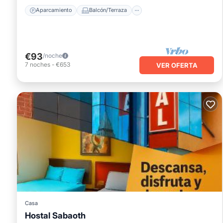
Aparcamiento
Balcón/Terraza
€93
/noche
7
noches
-
€653
VER OFERTA
Casa
Hostal Sabaoth