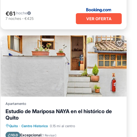
€61
/noche
VER OFERTA
7
noches
-
€425
Apartamento
Estudio de Mariposa NAYA en el histórico de
Quito
Aparcamiento
Balcón/Terraza
Quito
·
Centro Historico
0.15 mi al centro
Cocina
Internet
Excepcional
10.0
(
1 Revisar
)