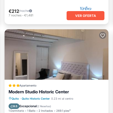
€212
/noche
7
noches
-
€1,481
VER OFERTA
Apartamento
Modern Studio Historic Center
Internet
Apto para niños
Transporte/Servicio de traslado
Quito
·
Quito Historic Center
0.23 mi al centro
Seguridad/Protección
Excepcional
9.5
(
2 Reseñas
)
1 Dormitorio
1 Baño
2 Invitados
269.1 pies²