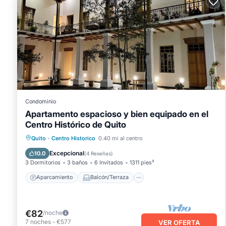
Condominio
Apartamento espacioso y bien equipado en el
Centro Histórico de Quito
Aparcamiento
Balcón/Terraza
Quito
·
Centro Historico
0.40 mi al centro
Cocina
Internet
Excepcional
10.0
(
4 Reseñas
)
3 Dormitorios
3 baños
6 Invitados
1311 pies²
Aparcamiento
Balcón/Terraza
€82
/noche
7
noches
-
€577
VER OFERTA