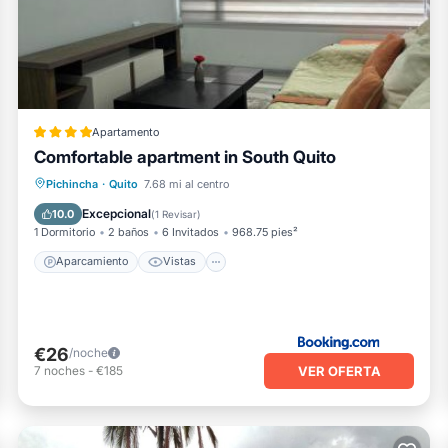
Apartamento
Comfortable apartment in South Quito
Aparcamiento
Vistas
Internet
Pichincha
·
Quito
7.68 mi al centro
Se admiten mascotas
Excepcional
10.0
(
1 Revisar
)
1 Dormitorio
2 baños
6 Invitados
968.75 pies²
Aparcamiento
Vistas
€26
/noche
VER OFERTA
7
noches
-
€185