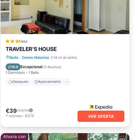
Casa
TRAVELER'S HOUSE
Desayuno
Aparcamiento
Quito
·
Centro Historico
0.14 mi al centro
Balcón/Terraza
Cocina
Excepcional
10.0
(
12 Reseñas
)
1 Dormitorio
1 Baño
Desayuno
Aparcamiento
€39
/noche
7
noches
-
€275
VER OFERTA
Ahorra con