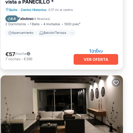
vista a PANECILLO *
Aparcamiento
Balcón/Terraza
Quito
·
Centro Historico
0.17 mi al centro
Cocina
Internet
Fabuloso
8.6
(
8 Reseñas
)
2 Dormitorios
1 Baño
4 Invitados
1300 pies²
Aparcamiento
Balcón/Terraza
€57
/noche
7
noches
-
€396
VER OFERTA