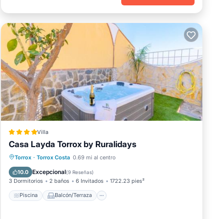
Villa
Casa Layda Torrox by Ruralidays
Piscina
Balcón/Terraza
Torrox
·
Torrox Costa
0.69 mi al centro
Aparcamiento
Aire acondicionado
Excepcional
10.0
(
9 Reseñas
)
3 Dormitorios
2 baños
6 Invitados
1722.23 pies²
Piscina
Balcón/Terraza