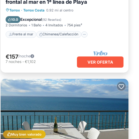
frontal al mar en 1ª línea de Playa
Frente al mar
Chimenea/Calefacción
Torrox
·
Torrox Costa
0.92 mi al centro
Piscina
Vista al mar
Excepcional
10.0
(
92 Reseñas
)
2 Dormitorios
1 Baño
4 Invitados
754 pies²
Frente al mar
Chimenea/Calefacción
€157
/noche
7
noches
-
€1,102
VER OFERTA
Muy bien valorado