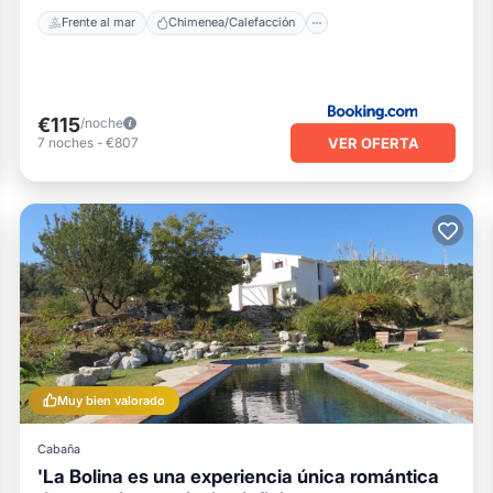
Frente al mar
Chimenea/Calefacción
€115
/noche
VER OFERTA
7
noches
-
€807
Muy bien valorado
Cabaña
'La Bolina es una experiencia única romántica