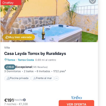
OneKey
Muy bien valorado
Villa
Casa Layda Torrox by Ruralidays
Piscina privada
Frente al mar
Bañera de hidromasaje
Torrox
·
Torrox Costa
0.69 mi al centro
Chimenea/Calefacción
Excepcional
10.0
(
145 Reseñas
)
3 Dormitorios
2 baños
6 Invitados
1722 pies²
Piscina privada
Frente al mar
€191
/noche
7
noches
-
€1,338
VER OFERTA