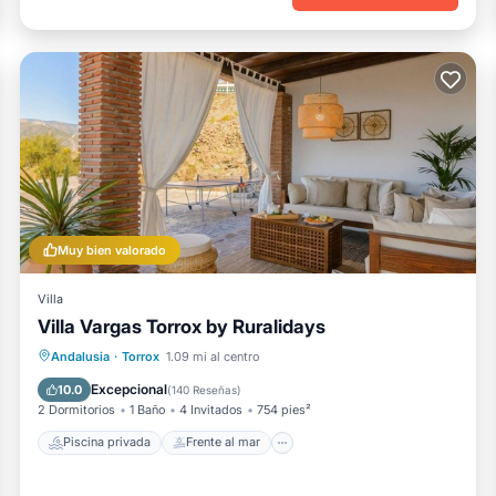
Muy bien valorado
Villa
Villa Vargas Torrox by Ruralidays
Piscina privada
Frente al mar
Andalusia
·
Torrox
1.09 mi al centro
Chimenea/Calefacción
Piscina
Excepcional
10.0
(
140 Reseñas
)
2 Dormitorios
1 Baño
4 Invitados
754 pies²
Piscina privada
Frente al mar