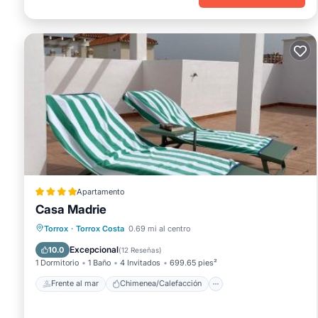
Apartamento
Casa Madrie
Frente al mar
Chimenea/Calefacción
Torrox
·
Torrox Costa
0.69 mi al centro
Vista al mar
Balcón/Terraza
Excepcional
10.0
(
12 Reseñas
)
1 Dormitorio
1 Baño
4 Invitados
699.65 pies²
Frente al mar
Chimenea/Calefacción