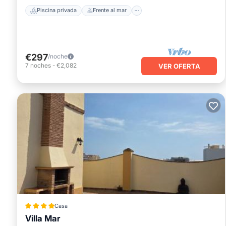
Piscina privada
Frente al mar
€297
/noche
7
noches
-
€2,082
VER OFERTA
Casa
Villa Mar