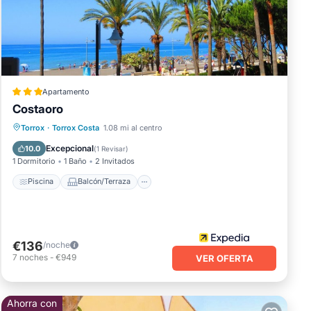
sta
han
or el
Apartamento
a de
Costaoro
Piscina
Balcón/Terraza
Torrox
·
Torrox Costa
1.08 mi al centro
ra
Aparcamiento
Internet
Excepcional
10.0
(
1 Revisar
)
1 Dormitorio
1 Baño
2 Invitados
Piscina
Balcón/Terraza
€136
/noche
7
noches
-
€949
VER OFERTA
Ahorra con