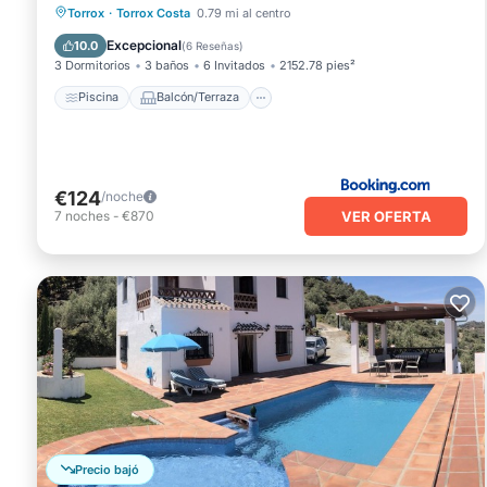
Piscina
Balcón/Terraza
Torrox
·
Torrox Costa
0.79 mi al centro
Aparcamiento
Aire acondicionado
Excepcional
10.0
(
6 Reseñas
)
3 Dormitorios
3 baños
6 Invitados
2152.78 pies²
Piscina
Balcón/Terraza
€124
/noche
VER OFERTA
7
noches
-
€870
Precio bajó