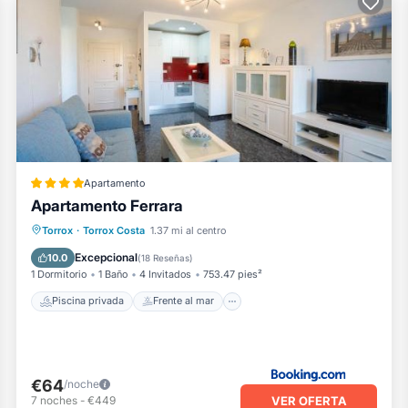
Apartamento
Apartamento Ferrara
Piscina privada
Frente al mar
Torrox
·
Torrox Costa
1.37 mi al centro
Chimenea/Calefacción
Piscina
Excepcional
10.0
(
18 Reseñas
)
1 Dormitorio
1 Baño
4 Invitados
753.47 pies²
Piscina privada
Frente al mar
€64
/noche
VER OFERTA
7
noches
-
€449