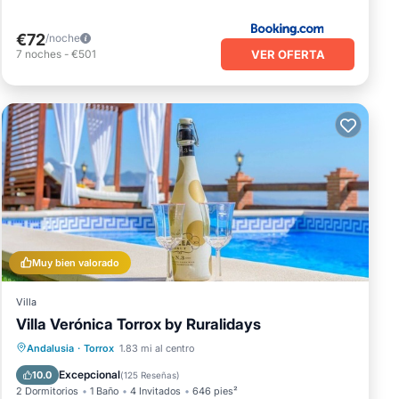
€72
/noche
VER OFERTA
7
noches
-
€501
Muy bien valorado
Villa
Villa Verónica Torrox by Ruralidays
Piscina privada
Frente al mar
Andalusia
·
Torrox
1.83 mi al centro
Chimenea/Calefacción
Piscina
Excepcional
10.0
(
125 Reseñas
)
2 Dormitorios
1 Baño
4 Invitados
646 pies²