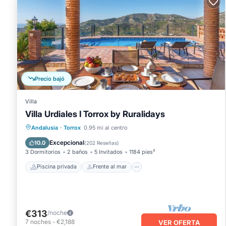
Precio bajó
Villa
Villa Urdiales I Torrox by Ruralidays
Piscina privada
Frente al mar
Andalusia
·
Torrox
0.95 mi al centro
Chimenea/Calefacción
Piscina
Excepcional
10.0
(
202 Reseñas
)
3 Dormitorios
2 baños
5 Invitados
1184 pies²
Piscina privada
Frente al mar
€313
/noche
7
noches
-
€2,188
VER OFERTA