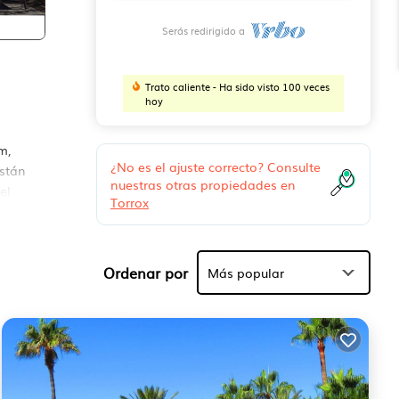
Serás redirigido a
Trato caliente - Ha sido visto 100 veces
hoy
m,
¿No es el ajuste correcto? Consulte
están
nuestras otras propiedades en
el
Torrox
Ordenar por
áneo
Más popular
o