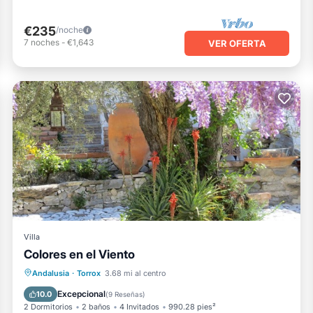
€235
/noche
7
noches
-
€1,643
VER OFERTA
Villa
Colores en el Viento
Frente al mar
Chimenea/Calefacción
Andalusia
·
Torrox
3.68 mi al centro
Piscina
Vista al mar
Excepcional
10.0
(
9 Reseñas
)
2 Dormitorios
2 baños
4 Invitados
990.28 pies²