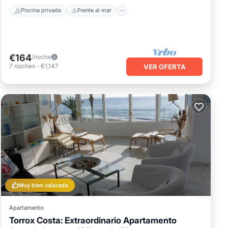
Piscina privada
Frente al mar
€164
/noche
7
noches
-
€1,147
VER OFERTA
Muy bien valorado
Apartamento
Torrox Costa: Extraordinario Apartamento