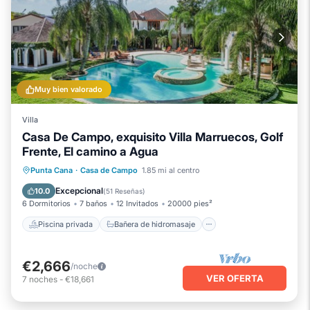
Muy bien valorado
Villa
Casa De Campo, exquisito Villa Marruecos, Golf
Frente, El camino a Agua
Piscina privada
Bañera de hidromasaje
Punta Cana
·
Casa de Campo
1.85 mi al centro
Desayuno
Aparcamiento
Excepcional
10.0
(
51 Reseñas
)
6 Dormitorios
7 baños
12 Invitados
20000 pies²
Piscina privada
Bañera de hidromasaje
€2,666
/noche
VER OFERTA
7
noches
-
€18,661