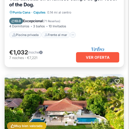
of the Dog.
Piscina privada
Frente al mar
Punta Cana
·
Cajuiles
0.14 mi al centro
Bañera de hidromasaje
Aparcamiento
Excepcional
10.0
(
71 Reseñas
)
4 Dormitorios
3 baños
10 Invitados
Piscina privada
Frente al mar
€1,032
/noche
VER OFERTA
7
noches
-
€7,221
Muy bien valorado