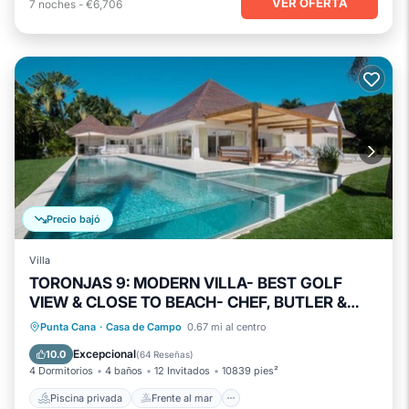
VER OFERTA
7
noches
-
€6,706
Precio bajó
Villa
TORONJAS 9: MODERN VILLA- BEST GOLF
VIEW & CLOSE TO BEACH- CHEF, BUTLER &
MAID
Piscina privada
Frente al mar
Punta Cana
·
Casa de Campo
0.67 mi al centro
Bañera de hidromasaje
Desayuno
Excepcional
10.0
(
64 Reseñas
)
4 Dormitorios
4 baños
12 Invitados
10839 pies²
Piscina privada
Frente al mar