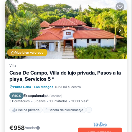
Muy bien valorado
Villa
Casa De Campo, Villa de lujo privada, Pasos a la
playa, Servicios 5 *
Piscina privada
Bañera de hidromasaje
Punta Cana
·
Los Mangos
0.23 mi al centro
Desayuno
Aparcamiento
Excepcional
10.0
(
65 Reseñas
)
5 Dormitorios
3 baños
10 Invitados
11000 pies²
Piscina privada
Bañera de hidromasaje
€958
/noche