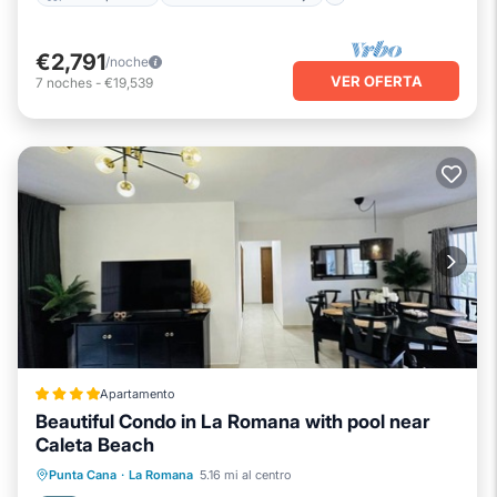
€2,791
/noche
VER OFERTA
7
noches
-
€19,539
Apartamento
Beautiful Condo in La Romana with pool near
Caleta Beach
Frente al mar
Aparcamiento
Piscina
Punta Cana
·
La Romana
5.16 mi al centro