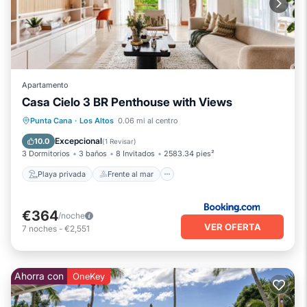
Apartamento
Casa Cielo 3 BR Penthouse with Views
Playa privada
Frente al mar
Punta Cana
·
Los Altos
0.06 mi al centro
Bañera de hidromasaje
Aparcamiento
Excepcional
10.0
(
1 Revisar
)
3 Dormitorios
3 baños
8 Invitados
2583.34 pies²
Playa privada
Frente al mar
€364
/noche
VER OFERTA
7
noches
-
€2,551
Ahorra con
OneKey