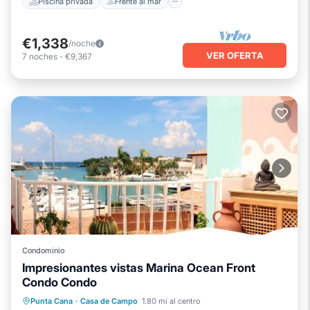
Piscina privada
Frente al mar
€1,338
/noche
VER OFERTA
7
noches
-
€9,367
Condominio
Impresionantes vistas Marina Ocean Front
Condo Condo
Bañera de hidromasaje
Desayuno
Punta Cana
·
Casa de Campo
1.80 mi al centro