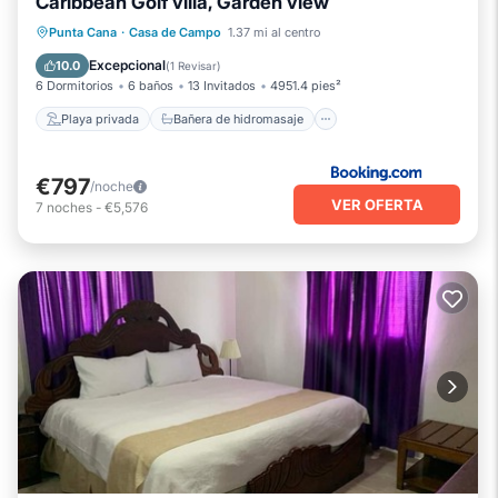
Caribbean Golf villa, Garden view
Playa privada
Bañera de hidromasaje
Punta Cana
·
Casa de Campo
1.37 mi al centro
Aparcamiento
Piscina
Excepcional
10.0
(
1 Revisar
)
6 Dormitorios
6 baños
13 Invitados
4951.4 pies²
Playa privada
Bañera de hidromasaje
€797
/noche
VER OFERTA
7
noches
-
€5,576