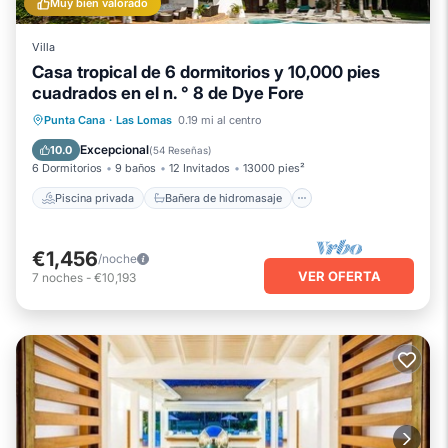
Muy bien valorado
Villa
Casa tropical de 6 dormitorios y 10,000 pies
cuadrados en el n. ° 8 de Dye Fore
Piscina privada
Bañera de hidromasaje
Punta Cana
·
Las Lomas
0.19 mi al centro
Aparcamiento
Piscina
Excepcional
10.0
(
54 Reseñas
)
6 Dormitorios
9 baños
12 Invitados
13000 pies²
Piscina privada
Bañera de hidromasaje
€1,456
/noche
VER OFERTA
7
noches
-
€10,193