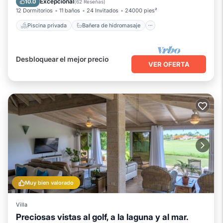
Excepcional
10.0
(
62 Reseñas
)
12 Dormitorios
11 baños
24 Invitados
24000 pies²
Piscina privada
Bañera de hidromasaje
Desbloquear el mejor precio
VER OFERTA
Muy bien valorado
Villa
Preciosas vistas al golf, a la laguna y al mar.