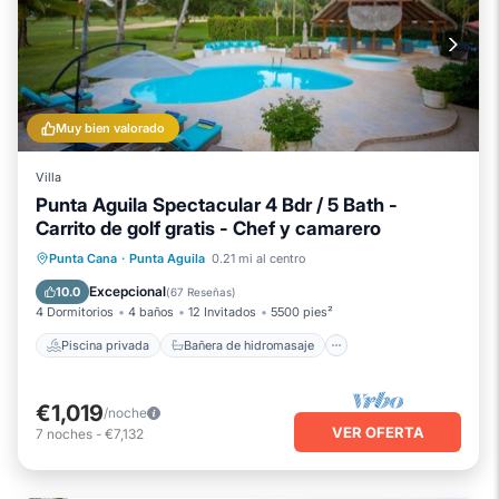
Muy bien valorado
Villa
Punta Aguila Spectacular 4 Bdr / 5 Bath -
Carrito de golf gratis - Chef y camarero
Piscina privada
Bañera de hidromasaje
Punta Cana
·
Punta Aguila
0.21 mi al centro
Desayuno
Aparcamiento
Excepcional
10.0
(
67 Reseñas
)
4 Dormitorios
4 baños
12 Invitados
5500 pies²
Piscina privada
Bañera de hidromasaje
€1,019
/noche
VER OFERTA
7
noches
-
€7,132