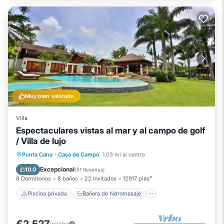
Muy bien valorado
Villa
Espectaculares vistas al mar y al campo de golf
/ Villa de lujo
Piscina privada
Bañera de hidromasaje
Punta Cana
·
Casa de Campo
1.03 mi al centro
Desayuno
Aparcamiento
Excepcional
10.0
(
51 Reseñas
)
8 Dormitorios
8 baños
22 Invitados
12917 pies²
Piscina privada
Bañera de hidromasaje
€2,527
/noche