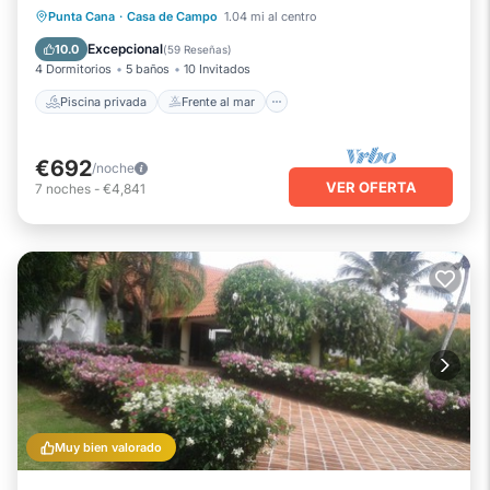
Piscina privada
Frente al mar
Punta Cana
·
Casa de Campo
1.04 mi al centro
Desayuno
Aparcamiento
Excepcional
10.0
(
59 Reseñas
)
4 Dormitorios
5 baños
10 Invitados
Piscina privada
Frente al mar
€692
/noche
VER OFERTA
7
noches
-
€4,841
Muy bien valorado