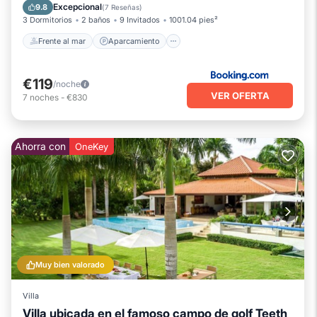
Vista al mar
Excepcional
9.8
(
7 Reseñas
)
3 Dormitorios
2 baños
9 Invitados
1001.04 pies²
Frente al mar
Aparcamiento
€119
/noche
VER OFERTA
7
noches
-
€830
Ahorra con
OneKey
Muy bien valorado
Villa
Villa ubicada en el famoso campo de golf Teeth