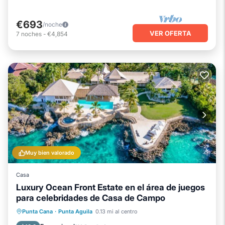
€693
/noche
VER OFERTA
7
noches
-
€4,854
Muy bien valorado
Casa
Luxury Ocean Front Estate en el área de juegos
para celebridades de Casa de Campo
Piscina privada
Bañera de hidromasaje
Punta Cana
·
Punta Aguila
0.13 mi al centro
Desayuno
Aparcamiento