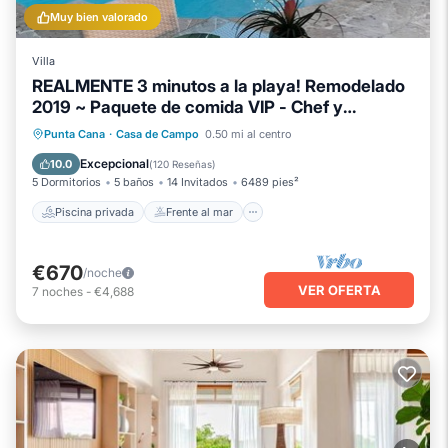
Muy bien valorado
Villa
REALMENTE 3 minutos a la playa! Remodelado
2019 ~ Paquete de comida VIP - Chef y
mayordomo
Piscina privada
Frente al mar
Punta Cana
·
Casa de Campo
0.50 mi al centro
Bañera de hidromasaje
Desayuno
Excepcional
10.0
(
120 Reseñas
)
5 Dormitorios
5 baños
14 Invitados
6489 pies²
Piscina privada
Frente al mar
€670
/noche
VER OFERTA
7
noches
-
€4,688