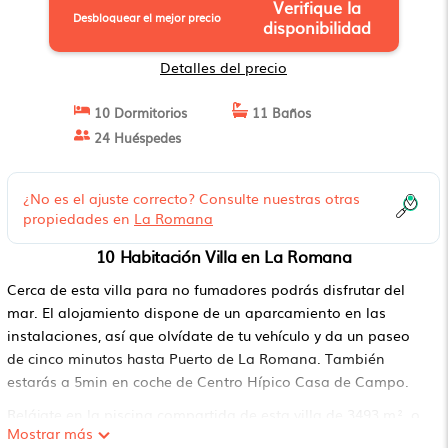
Verifique la
Desbloquear el mejor precio
disponibilidad
Detalles del precio
10 Dormitorios
11 Baños
24 Huéspedes
¿No es el ajuste correcto? Consulte nuestras otras
propiedades en
La Romana
10 Habitación Villa en La Romana
Cerca de esta villa para no fumadores podrás disfrutar del
mar. El alojamiento dispone de un aparcamiento en las
instalaciones, así que olvídate de tu vehículo y da un paseo
de cinco minutos hasta Puerto de La Romana. También
estarás a 5min en coche de Centro Hípico Casa de Campo.
Relájate en la piscina compartida de esta villa de 3493 m², o
Mostrar más
tómate algo en la bañera de hidromasaje. Además, podrás