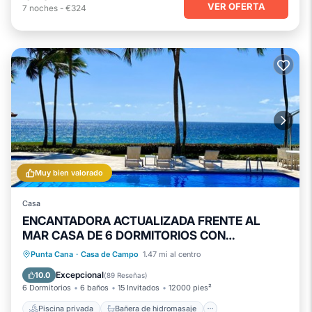
VER OFERTA
7
noches
-
€324
Muy bien valorado
Casa
ENCANTADORA ACTUALIZADA FRENTE AL
MAR CASA DE 6 DORMITORIOS CON
PERSONAL COMPLETO
Piscina privada
Bañera de hidromasaje
Punta Cana
·
Casa de Campo
1.47 mi al centro
Desayuno
Aparcamiento
Excepcional
10.0
(
89 Reseñas
)
6 Dormitorios
6 baños
15 Invitados
12000 pies²
Piscina privada
Bañera de hidromasaje