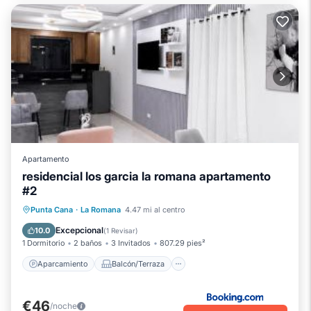
Apartamento
residencial los garcia la romana apartamento
#2
Aparcamiento
Balcón/Terraza
Punta Cana
·
La Romana
4.47 mi al centro
Aire acondicionado
Internet
Excepcional
10.0
(
1 Revisar
)
1 Dormitorio
2 baños
3 Invitados
807.29 pies²
Aparcamiento
Balcón/Terraza
€46
/noche