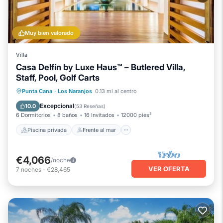
Muy bien valorado
Villa
Casa Delfín by Luxe Haus™ – Butlered Villa,
Staff, Pool, Golf Carts
Piscina privada
Frente al mar
Punta Cana
·
Los Naranjos
0.13 mi al centro
Bañera de hidromasaje
Desayuno
Excepcional
10.0
(
53 Reseñas
)
6 Dormitorios
8 baños
16 Invitados
12000 pies²
Piscina privada
Frente al mar
€4,066
/noche
VER OFERTA
7
noches
-
€28,465