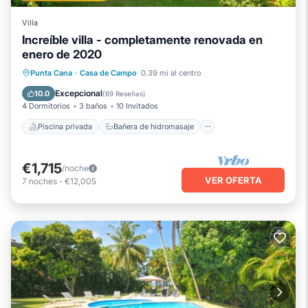
Villa
Increíble villa - completamente renovada en
enero de 2020
Piscina privada
Bañera de hidromasaje
Punta Cana
·
Casa de Campo
0.39 mi al centro
Aparcamiento
Piscina
Excepcional
10.0
(
69 Reseñas
)
4 Dormitorios
3 baños
10 Invitados
Piscina privada
Bañera de hidromasaje
€1,715
/noche
VER OFERTA
7
noches
-
€12,005