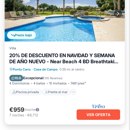
Precio bajó
Villa
20% DE DESCUENTO EN NAVIDAD Y SEMANA
DE AÑO NUEVO - Near Beach 4 BD Breathtaking
Golf View Villa
Piscina privada
Frente al mar
Punta Cana
·
Casa de Campo
0.55 mi al centro
Bañera de hidromasaje
Aparcamiento
Excepcional
10.0
(
105 Reseñas
)
4 Dormitorios
4 baños
10 Invitados
7481 pies²
Piscina privada
Frente al mar
€959
/noche
VER OFERTA
7
noches
-
€6,712