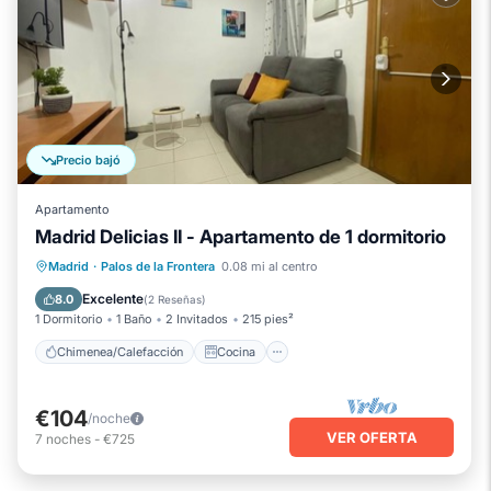
Precio bajó
Apartamento
Madrid Delicias II - Apartamento de 1 dormitorio
Chimenea/Calefacción
Cocina
Aire acondicionado
Madrid
·
Palos de la Frontera
0.08 mi al centro
Accesible en silla de ruedas
Excelente
8.0
(
2 Reseñas
)
1 Dormitorio
1 Baño
2 Invitados
215 pies²
Chimenea/Calefacción
Cocina
€104
/noche
VER OFERTA
7
noches
-
€725