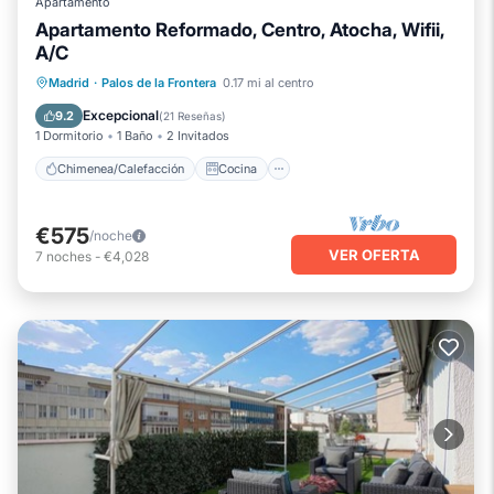
Apartamento
Apartamento Reformado, Centro, Atocha, Wifii,
A/C
Chimenea/Calefacción
Cocina
Madrid
·
Palos de la Frontera
0.17 mi al centro
Aparcamiento
Aire acondicionado
Excepcional
9.2
(
21 Reseñas
)
1 Dormitorio
1 Baño
2 Invitados
Chimenea/Calefacción
Cocina
€575
/noche
VER OFERTA
7
noches
-
€4,028