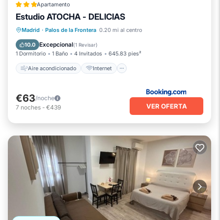
Apartamento
Estudio ATOCHA - DELICIAS
Aire acondicionado
Internet
Madrid
·
Palos de la Frontera
0.20 mi al centro
Apto para niños
Excepcional
10.0
(
1 Revisar
)
1 Dormitorio
1 Baño
4 Invitados
645.83 pies²
Aire acondicionado
Internet
€63
/noche
VER OFERTA
7
noches
-
€439