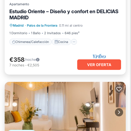
Apartamento
Estudio Oriente – Diseño y confort en DELICIAS
MADRID
Chimenea/Calefacción
Cocina
Madrid
·
Palos de la Frontera
0.11 mi al centro
Aparcamiento
Aire acondicionado
1 Dormitorio
1 Baño
2 Invitados
646 pies²
Chimenea/Calefacción
Cocina
€358
/noche
VER OFERTA
7
noches
-
€2,505