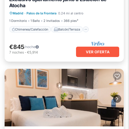
Atocha
Chimenea/Calefacción
Balcón/Terraza
Madrid
·
Palos de la Frontera
0.24 mi al centro
Cocina
Aire acondicionado
1 Dormitorio
1 Baño
2 Invitados
366 pies²
Chimenea/Calefacción
Balcón/Terraza
€845
/noche
VER OFERTA
7
noches
-
€5,914