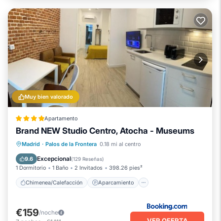
Muy bien valorado
Apartamento
Brand NEW Studio Centro, Atocha - Museums
Chimenea/Calefacción
Aparcamiento
Madrid
·
Palos de la Frontera
0.18 mi al centro
Aire acondicionado
Internet
Excepcional
9.6
(
129 Reseñas
)
1 Dormitorio
1 Baño
2 Invitados
398.26 pies²
Chimenea/Calefacción
Aparcamiento
€159
/noche
VER OFERTA