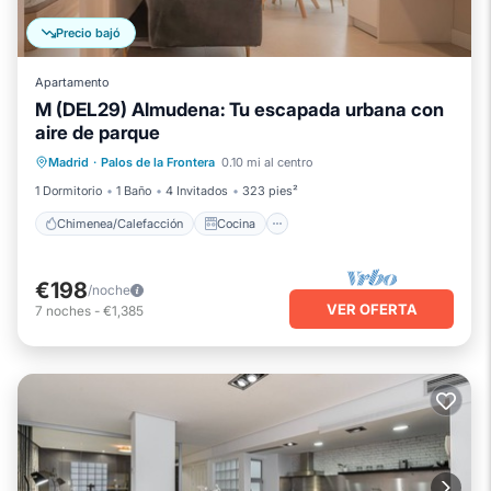
Precio bajó
Apartamento
M (DEL29) Almudena: Tu escapada urbana con
aire de parque
Chimenea/Calefacción
Cocina
Madrid
·
Palos de la Frontera
0.10 mi al centro
Aparcamiento
Aire acondicionado
1 Dormitorio
1 Baño
4 Invitados
323 pies²
Chimenea/Calefacción
Cocina
€198
/noche
VER OFERTA
7
noches
-
€1,385