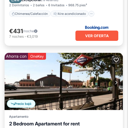
9.6
(
19 Reseñas
)
2 Dormitorios
2 baños
6 Invitados
968.75 pies²
Chimenea/Calefacción
Aire acondicionado
€431
/noche
VER OFERTA
7
noches
-
€3,019
Ahorra con
OneKey
Precio bajó
Apartamento
2 Bedroom Apartament for rent