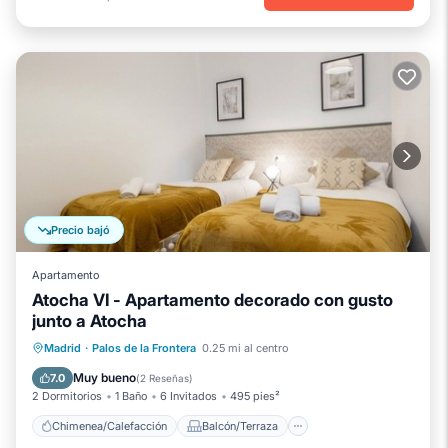
Precio bajó
Apartamento
Atocha VI - Apartamento decorado con gusto
junto a Atocha
Chimenea/Calefacción
Balcón/Terraza
Madrid
·
Palos de la Frontera
0.25 mi al centro
Se admiten mascotas
Cocina
Muy bueno
7.0
(
2 Reseñas
)
2 Dormitorios
1 Baño
6 Invitados
495 pies²
Chimenea/Calefacción
Balcón/Terraza