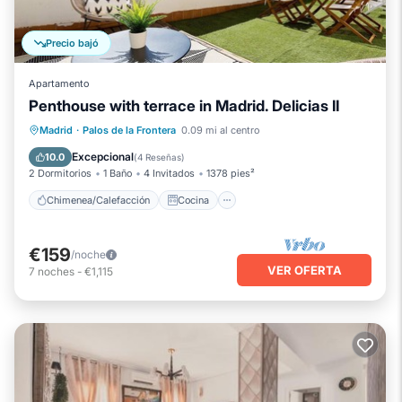
Precio bajó
Apartamento
Penthouse with terrace in Madrid. Delicias II
Chimenea/Calefacción
Cocina
Madrid
·
Palos de la Frontera
0.09 mi al centro
Aire acondicionado
Internet
Excepcional
10.0
(
4 Reseñas
)
2 Dormitorios
1 Baño
4 Invitados
1378 pies²
Chimenea/Calefacción
Cocina
€159
/noche
VER OFERTA
7
noches
-
€1,115