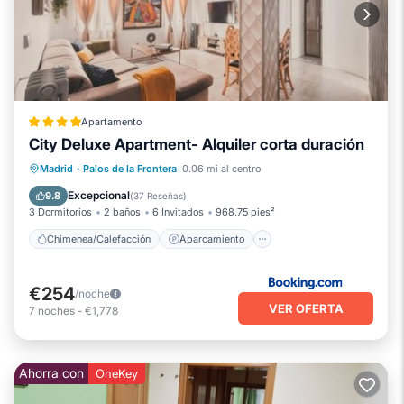
Apartamento
City Deluxe Apartment- Alquiler corta duración
Chimenea/Calefacción
Aparcamiento
Madrid
·
Palos de la Frontera
0.06 mi al centro
Aire acondicionado
Internet
Excepcional
9.8
(
37 Reseñas
)
3 Dormitorios
2 baños
6 Invitados
968.75 pies²
Chimenea/Calefacción
Aparcamiento
€254
/noche
VER OFERTA
7
noches
-
€1,778
Ahorra con
OneKey