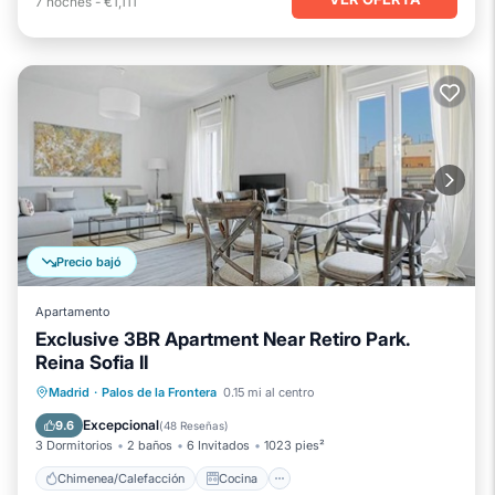
7
noches
-
€1,111
Precio bajó
Apartamento
Exclusive 3BR Apartment Near Retiro Park.
Reina Sofia II
Chimenea/Calefacción
Cocina
Madrid
·
Palos de la Frontera
0.15 mi al centro
Aire acondicionado
Internet
Excepcional
9.6
(
48 Reseñas
)
3 Dormitorios
2 baños
6 Invitados
1023 pies²
Chimenea/Calefacción
Cocina