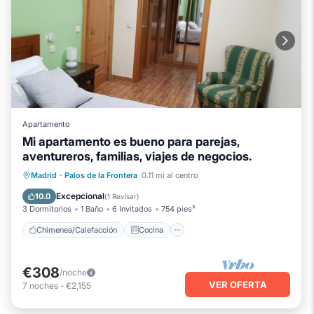
Apartamento
Mi apartamento es bueno para parejas,
aventureros, familias, viajes de negocios.
Chimenea/Calefacción
Cocina
Madrid
·
Palos de la Frontera
0.11 mi al centro
Aire acondicionado
Internet
Excepcional
10.0
(
1 Revisar
)
3 Dormitorios
1 Baño
6 Invitados
754 pies²
Chimenea/Calefacción
Cocina
€308
/noche
VER OFERTA
7
noches
-
€2,155