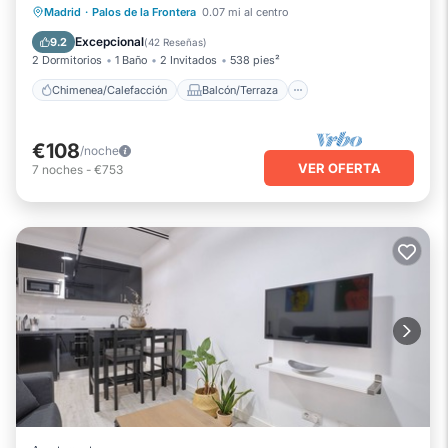
Chimenea/Calefacción
Balcón/Terraza
Madrid
·
Palos de la Frontera
0.07 mi al centro
Cocina
Aparcamiento
Excepcional
9.2
(
42 Reseñas
)
2 Dormitorios
1 Baño
2 Invitados
538 pies²
Chimenea/Calefacción
Balcón/Terraza
€108
/noche
VER OFERTA
7
noches
-
€753