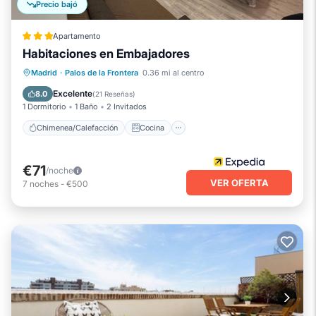
Precio bajó
Apartamento
Habitaciones en Embajadores
Chimenea/Calefacción
Cocina
Madrid
·
Palos de la Frontera
0.36 mi al centro
Internet
Apto para niños
Excelente
8.0
(
21 Reseñas
)
1 Dormitorio
1 Baño
2 Invitados
Chimenea/Calefacción
Cocina
€71
/noche
VER OFERTA
7
noches
-
€500