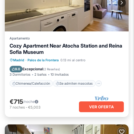
Apartamento
Cozy Apartment Near Atocha Station and Reina
Sofía Museum
Chimenea/Calefacción
Se admiten mascotas
Cocina
Madrid
·
Palos de la Frontera
0.13 mi al centro
Aire acondicionado
Excepcional
9.0
(
2 Reseñas
)
3 Dormitorios
2 baños
10 Invitados
Chimenea/Calefacción
Se admiten mascotas
€715
/noche
VER OFERTA
7
noches
-
€5,003