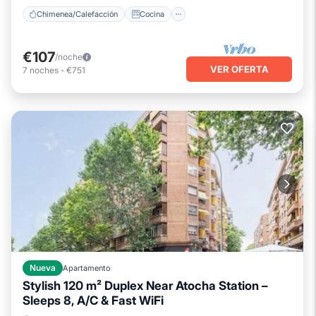
Chimenea/Calefacción
Cocina
€107
/noche
VER OFERTA
7
noches
-
€751
Nueva
Apartamento
Stylish 120 m² Duplex Near Atocha Station –
Sleeps 8, A/C & Fast WiFi
Chimenea/Calefacción
Cocina