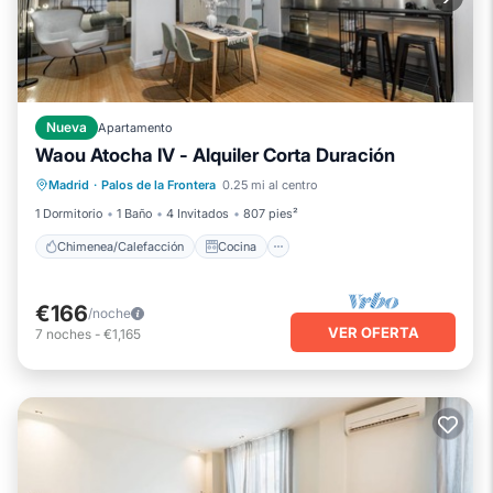
Nueva
Apartamento
Waou Atocha IV - Alquiler Corta Duración
Chimenea/Calefacción
Cocina
Madrid
·
Palos de la Frontera
0.25 mi al centro
Aire acondicionado
Internet
1 Dormitorio
1 Baño
4 Invitados
807 pies²
Chimenea/Calefacción
Cocina
€166
/noche
VER OFERTA
7
noches
-
€1,165