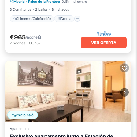
Madrid
·
Palos de la Frontera
0.15 mi al centro
Aire acondicionado
Internet
3 Dormitorios
2 baños
8 Invitados
Chimenea/Calefacción
Cocina
€965
/noche
VER OFERTA
7
noches
-
€6,757
Precio bajó
Apartamento
Exclusivo apartamento junto a Estación de