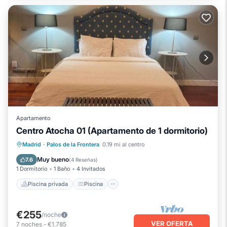
Apartamento
Centro Atocha 01 (Apartamento de 1 dormitorio)
Piscina privada
Piscina
Cocina
Madrid
·
Palos de la Frontera
0.19 mi al centro
Aire acondicionado
Muy bueno
7.6
(
4 Reseñas
)
1 Dormitorio
1 Baño
4 Invitados
Piscina privada
Piscina
€255
/noche
VER OFERTA
7
noches
-
€1,785