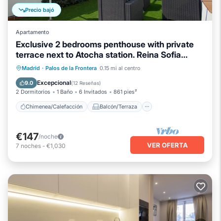
Precio bajó
Apartamento
Exclusive 2 bedrooms penthouse with private
terrace next to Atocha station. Reina Sofia
Terrace
Chimenea/Calefacción
Balcón/Terraza
Madrid
·
Palos de la Frontera
0.15 mi al centro
Cocina
Aire acondicionado
Excepcional
9.0
(
12 Reseñas
)
2 Dormitorios
1 Baño
6 Invitados
861 pies²
Chimenea/Calefacción
Balcón/Terraza
€147
/noche
VER OFERTA
7
noches
-
€1,030