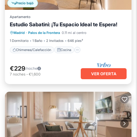
Precio bajó
Apartamento
Estudio Sabatini: ¡Tu Espacio Ideal te Espera!
Chimenea/Calefacción
Cocina
Madrid
·
Palos de la Frontera
0.11 mi al centro
Aparcamiento
Aire acondicionado
1 Dormitorio
1 Baño
2 Invitados
646 pies²
Chimenea/Calefacción
Cocina
€229
/noche
VER OFERTA
7
noches
-
€1,600