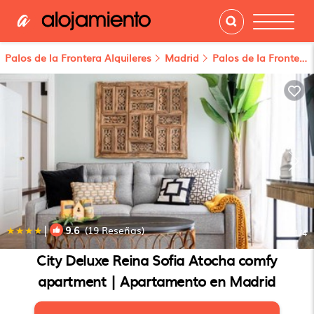
Palos de la Frontera Alquileres
Madrid
Palos de la Frontera
|
9.6
(19 Reseñas)
1
/4
City Deluxe Reina Sofia Atocha comfy
apartment | Apartamento en Madrid