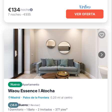
€134
/noche
VER OFERTA
7
noches
-
€935
Nueva
Apartamento
Waou Essence I Atocha
Chimenea/Calefacción
Cocina
Madrid
·
Palos de la Frontera
0.20 mi al centro
Aire acondicionado
Internet
Bueno
6.0
(
1 Revisar
)
1 Dormitorio
1 Baño
2 Invitados
377 pies²