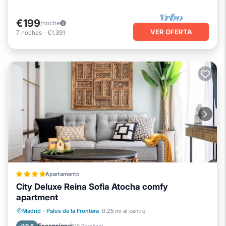
€199
/noche
VER OFERTA
7
noches
-
€1,391
Apartamento
City Deluxe Reina Sofia Atocha comfy
apartment
Chimenea/Calefacción
Aire acondicionado
Internet
Madrid
·
Palos de la Frontera
0.25 mi al centro
Apto para niños
Excepcional