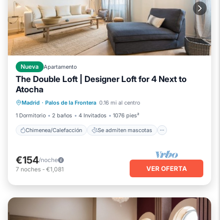
Nueva
Apartamento
The Double Loft | Designer Loft for 4 Next to
Chimenea/Calefacción
Atocha
Se admiten mascotas
Cocina
Madrid
·
Palos de la Frontera
0.16 mi al centro
Aire acondicionado
1 Dormitorio
2 baños
4 Invitados
1076 pies²
Chimenea/Calefacción
Se admiten mascotas
€154
/noche
VER OFERTA
7
noches
-
€1,081