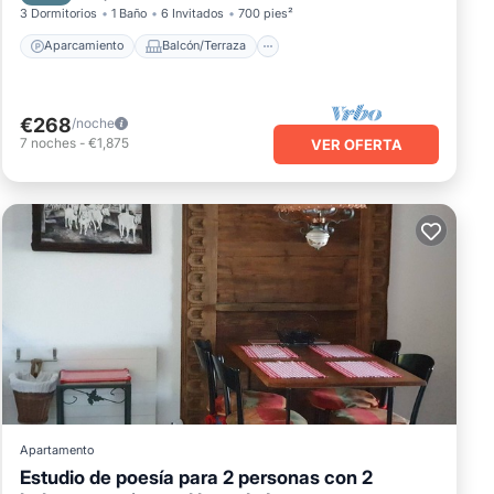
3 Dormitorios
1 Baño
6 Invitados
700 pies²
Aparcamiento
Balcón/Terraza
€268
/noche
7
noches
-
€1,875
VER OFERTA
Apartamento
Estudio de poesía para 2 personas con 2