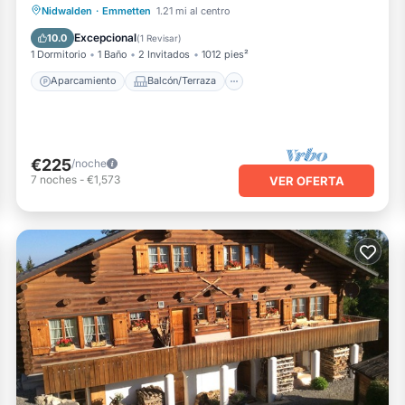
Aparcamiento
Balcón/Terraza
Nidwalden
·
Emmetten
1.21 mi al centro
Cocina
Internet
Excepcional
10.0
(
1 Revisar
)
1 Dormitorio
1 Baño
2 Invitados
1012 pies²
Aparcamiento
Balcón/Terraza
€225
/noche
7
noches
-
€1,573
VER OFERTA