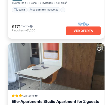
1 Dormitorio
1 Baño
5 Invitados
431 pies²
Cocina
Se admiten mascotas
€171
/noche
7
noches
-
€1,200
VER OFERTA
Apartamento
Elfe-Apartments Studio Apartment for 2 guests