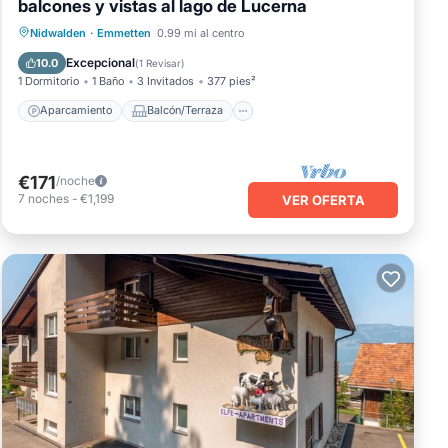
balcones y vistas al lago de Lucerna
Aparcamiento
Balcón/Terraza
Nidwalden
·
Emmetten
0.99 mi al centro
Cocina
Internet
Excepcional
10.0
(
1 Revisar
)
1 Dormitorio
1 Baño
3 Invitados
377 pies²
Aparcamiento
Balcón/Terraza
€171
/noche
7
noches
-
€1,199
VER OFERTA