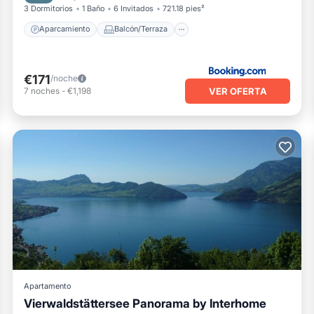
3 Dormitorios
1 Baño
6 Invitados
721.18 pies²
Aparcamiento
Balcón/Terraza
€171
/noche
VER OFERTA
7
noches
-
€1,198
Apartamento
Vierwaldstättersee Panorama by Interhome