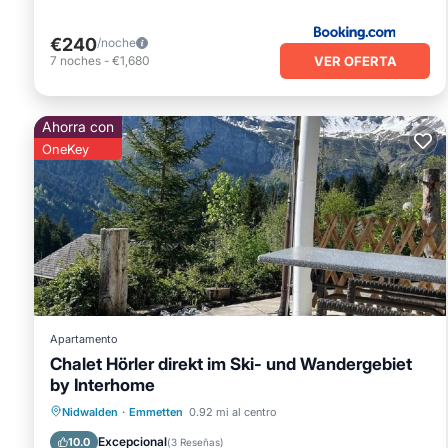
€240
/noche
VER OFERTA
7
noches
-
€1,680
Ahorra con
OneKey
Apartamento
Chalet Hörler direkt im Ski- und Wandergebiet
by Interhome
Cocina
Se admiten mascotas
Apto para niños
Nidwalden
·
Emmetten
0.92 mi al centro
Barbacoa/Cocina al aire libre
Excepcional
10.0
(
3 Reseñas
)