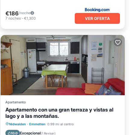
€186
/noche
VER OFERTA
7
noches
-
€1,300
Apartamento
Apartamento con una gran terraza y vistas al
lago y a las montañas.
Aparcamiento
Balcón/Terraza
Nidwalden
·
Emmetten
0.99 mi al centro
Cocina
Internet
Excepcional
10.0
(
1 Revisar
)