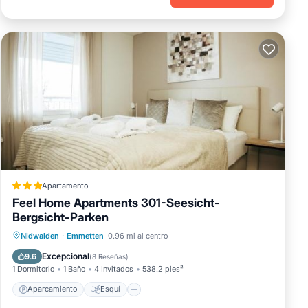
ea
 Los
os
es
n
s
Apartamento
Feel Home Apartments 301-Seesicht-
Bergsicht-Parken
Aparcamiento
Esquí
Nidwalden
·
Emmetten
0.96 mi al centro
Balcón/Terraza
Internet
Excepcional
9.6
(
8 Reseñas
)
1 Dormitorio
1 Baño
4 Invitados
538.2 pies²
Aparcamiento
Esquí