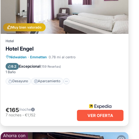
la de
Muy bien valorado
e los
Hotel
Hotel Engel
Desayuno
Aparcamiento
Esquí
Nidwalden
·
Emmetten
0.78 mi al centro
ndes
Balcón/Terraza
Excepcional
9.2
(
159 Reseñas
)
en
1 Baño
Desayuno
Aparcamiento
€165
/noche
7
noches
-
€1,152
VER OFERTA
taña
os
Ahorra con