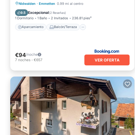
Aparcamiento
Balcón/Terraza
Nidwalden
·
Emmetten
0.99 mi al centro
Vistas
Internet
Excepcional
9.5
(
2 Reseñas
)
1 Dormitorio
1 Baño
2 Invitados
236.81 pies²
Aparcamiento
Balcón/Terraza
€94
/noche
VER OFERTA
7
noches
-
€657