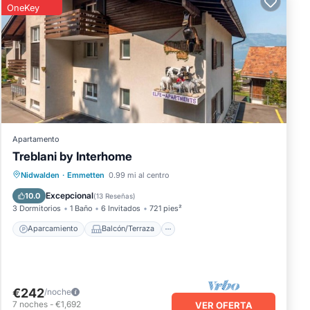
OneKey
citar
de
dejar
ifa,
aje a
on
Apartamento
Treblani by Interhome
Aparcamiento
Balcón/Terraza
Nidwalden
·
Emmetten
0.99 mi al centro
Cocina
Internet
Excepcional
10.0
(
13 Reseñas
)
3 Dormitorios
1 Baño
6 Invitados
721 pies²
Aparcamiento
Balcón/Terraza
€242
/noche
7
noches
-
€1,692
VER OFERTA