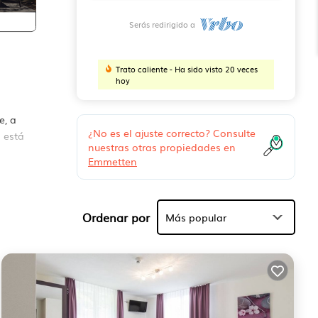
Serás redirigido a
Trato caliente - Ha sido visto 20 veces
hoy
e, a
¿No es el ajuste correcto? Consulte
o está
nuestras otras propiedades en
Emmetten
Ordenar por
Más popular
niños
lido.