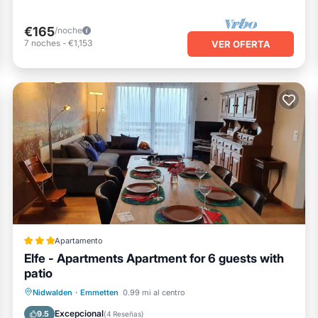
€165
/noche
7
noches
-
€1,153
VER OFERTA
Apartamento
Elfe - Apartments Apartment for 6 guests with
patio
Aparcamiento
Balcón/Terraza
Nidwalden
·
Emmetten
0.99 mi al centro
Vistas
Internet
Excepcional
9.5
(
4 Reseñas
)