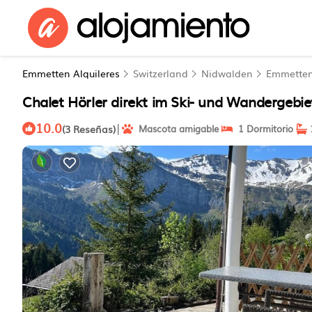
Emmetten Alquileres
Switzerland
Nidwalden
Emmette
Chalet Hörler direkt im Ski- und Wandergeb
10.0
|
(3 Reseñas)
Mascota amigable
1 Dormitorio