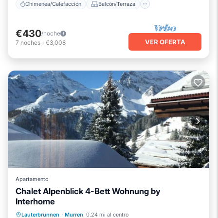
Chimenea/Calefacción
Balcón/Terraza
€430
/noche
VER OFERTA
7
noches
-
€3,008
Apartamento
Chalet Alpenblick 4-Bett Wohnung by
Interhome
Chimenea/Calefacción
Balcón/Terraza
Lauterbrunnen
·
Murren
0.24 mi al centro
Cocina
Internet