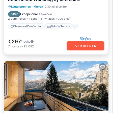
Chimenea/Calefacción
Balcón/Terraza
Lauterbrunnen
·
Murren
0.30 mi al centro
Cocina
Internet
Excepcional
10.0
(
2 Reseñas
)
2 Dormitorios
1 Baño
4 Invitados
700 pies²
Chimenea/Calefacción
Balcón/Terraza
€297
/noche
VER OFERTA
7
noches
-
€2,082