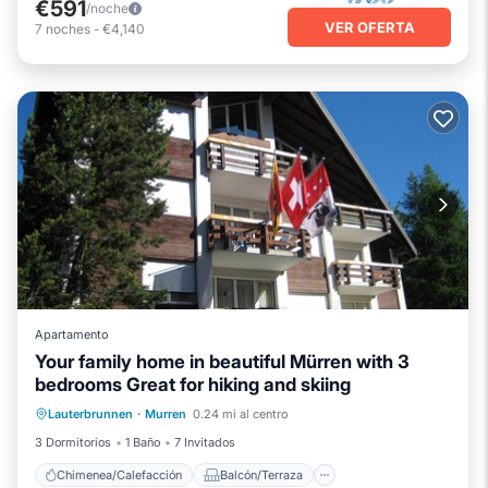
€591
/noche
VER OFERTA
7
noches
-
€4,140
Apartamento
Your family home in beautiful Mürren with 3
bedrooms Great for hiking and skiing
Chimenea/Calefacción
Balcón/Terraza
Lauterbrunnen
·
Murren
0.24 mi al centro
Cocina
Internet
3 Dormitorios
1 Baño
7 Invitados
Chimenea/Calefacción
Balcón/Terraza