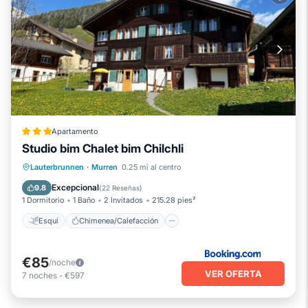
Apartamento
Studio bim Chalet bim Chilchli
Esquí
Chimenea/Calefacción
Lauterbrunnen
·
Murren
0.25 mi al centro
Balcón/Terraza
Vistas
Excepcional
9.8
(
22 Reseñas
)
1 Dormitorio
1 Baño
2 Invitados
215.28 pies²
Esquí
Chimenea/Calefacción
€85
/noche
VER OFERTA
7
noches
-
€597