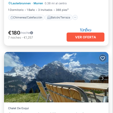
Lauterbrunnen
·
Murren
0.38 mi al centro
Cocina
Internet
1 Dormitorio
1 Baño
3 Invitados
388 pies²
Chimenea/Calefacción
Balcón/Terraza
€180
/noche
VER OFERTA
7
noches
-
€1,257
Chalet De Esquí