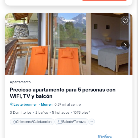
Apartamento
Precioso apartamento para 5 personas con
WIFI, TV y balcón
Chimenea/Calefacción
Balcón/Terraza
Lauterbrunnen
·
Murren
0.57 mi al centro
Cocina
Internet
3 Dormitorios
2 baños
5 Invitados
1076 pies²
Chimenea/Calefacción
Balcón/Terraza