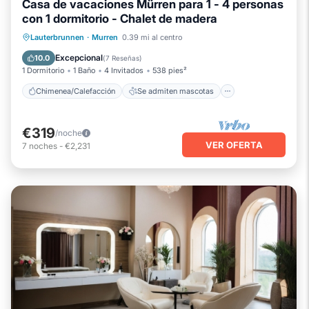
Casa de vacaciones Mürren para 1 - 4 personas
con 1 dormitorio - Chalet de madera
Chimenea/Calefacción
Se admiten mascotas
Cocina
Lauterbrunnen
·
Murren
0.39 mi al centro
Internet
Excepcional
10.0
(
7 Reseñas
)
1 Dormitorio
1 Baño
4 Invitados
538 pies²
Chimenea/Calefacción
Se admiten mascotas
€319
/noche
VER OFERTA
7
noches
-
€2,231