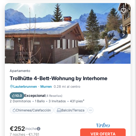
Apartamento
Trollhütte 4-Bett-Wohnung by Interhome
Chimenea/Calefacción
Balcón/Terraza
Lauterbrunnen
·
Murren
0.28 mi al centro
Cocina
Internet
Excepcional
10.0
(
4 Reseñas
)
2 Dormitorios
1 Baño
3 Invitados
431 pies²
Chimenea/Calefacción
Balcón/Terraza
€252
/noche
VER OFERTA
7
noches
-
€1,761