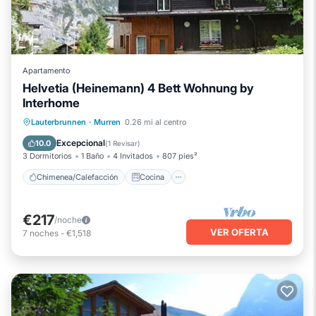
Apartamento
Helvetia (Heinemann) 4 Bett Wohnung by
Interhome
Chimenea/Calefacción
Cocina
Lauterbrunnen
·
Murren
0.26 mi al centro
Internet
Apto para niños
Excepcional
10.0
(
1 Revisar
)
3 Dormitorios
1 Baño
4 Invitados
807 pies²
Chimenea/Calefacción
Cocina
€217
/noche
VER OFERTA
7
noches
-
€1,518