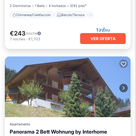
2 Dormitorios
1 Baño
4 Invitados
1292 pies²
Chimenea/Calefacción
Balcón/Terraza
€243
/noche
VER OFERTA
7
noches
-
€1,703
Apartamento
Panorama 2 Bett Wohnung by Interhome
Chimenea/Calefacción
Balcón/Terraza