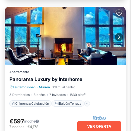
Apartamento
Panorama Luxury by Interhome
Chimenea/Calefacción
Balcón/Terraza
Lauterbrunnen
·
Murren
0.11 mi al centro
Cocina
Internet
3 Dormitorios
3 baños
7 Invitados
1830 pies²
Chimenea/Calefacción
Balcón/Terraza
€597
/noche
VER OFERTA
7
noches
-
€4,178