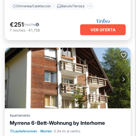
Chimenea/Calefacción
Balcón/Terraza
€251
/noche
VER OFERTA
7
noches
-
€1,758
Apartamento
Myrrena 6-Bett-Wohnung by Interhome
Chimenea/Calefacción
Balcón/Terraza
Lauterbrunnen
·
Murren
0.34 mi al centro