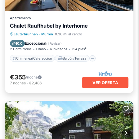
Apartamento
Chalet Raufthubel by Interhome
Chimenea/Calefacción
Balcón/Terraza
Lauterbrunnen
·
Murren
0.36 mi al centro
Cocina
Internet
Excepcional
10.0
(
1 Revisar
)
2 Dormitorios
1 Baño
4 Invitados
754 pies²
Chimenea/Calefacción
Balcón/Terraza
€355
/noche
VER OFERTA
7
noches
-
€2,486