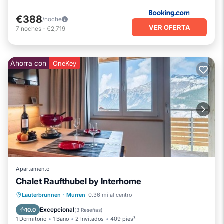
€388
/noche
VER OFERTA
7
noches
-
€2,719
Ahorra con
OneKey
Apartamento
Chalet Raufthubel by Interhome
Chimenea/Calefacción
Balcón/Terraza
Lauterbrunnen
·
Murren
0.36 mi al centro
Cocina
Internet
Excepcional
10.0
(
3 Reseñas
)
1 Dormitorio
1 Baño
2 Invitados
409 pies²