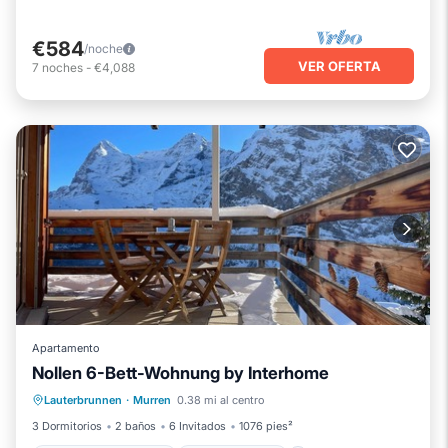
€584
/noche
VER OFERTA
7
noches
-
€4,088
Apartamento
Nollen 6-Bett-Wohnung by Interhome
Chimenea/Calefacción
Balcón/Terraza
Lauterbrunnen
·
Murren
0.38 mi al centro
Cocina
Internet
3 Dormitorios
2 baños
6 Invitados
1076 pies²