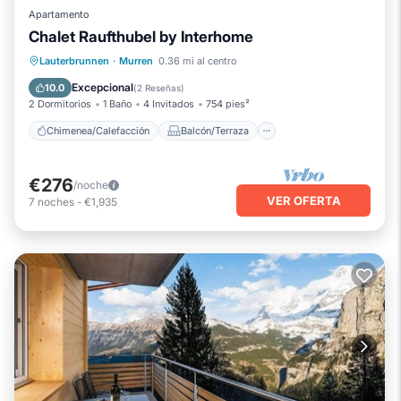
Apartamento
Chalet Raufthubel by Interhome
Chimenea/Calefacción
Balcón/Terraza
Lauterbrunnen
·
Murren
0.36 mi al centro
Cocina
Internet
Excepcional
10.0
(
2 Reseñas
)
2 Dormitorios
1 Baño
4 Invitados
754 pies²
Chimenea/Calefacción
Balcón/Terraza
€276
/noche
VER OFERTA
7
noches
-
€1,935