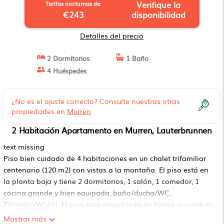
Verifique la
Tarifas nocturnas de:
€243
disponibilidad
Detalles del precio
2 Dormitorios
1 Baño
4 Huéspedes
¿No es el ajuste correcto? Consulte nuestras otras
propiedades en
Murren
2 Habitación Apartamento en Murren, Lauterbrunnen
text missing
Piso bien cuidado de 4 habitaciones en un chalet trifamiliar
centenario (120 m2) con vistas a la montaña. El piso está en
la planta baja y tiene 2 dormitorios, 1 salón, 1 comedor, 1
cocina grande y bien equipada, baño/ducha/WC,
TV/radio/WLAN. El piso está amueblado de forma acogedora,
los muebles modernos contrastan con el encanto del chalet
Mostrar más