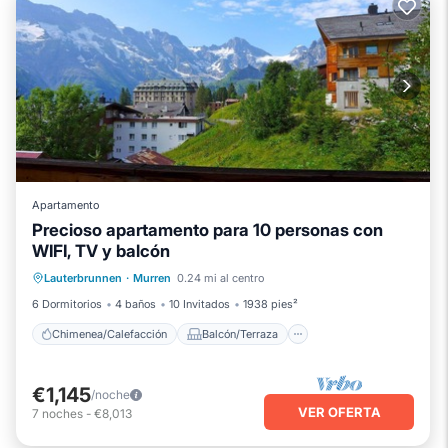
Apartamento
Precioso apartamento para 10 personas con
WIFI, TV y balcón
Chimenea/Calefacción
Balcón/Terraza
Lauterbrunnen
·
Murren
0.24 mi al centro
Cocina
Internet
6 Dormitorios
4 baños
10 Invitados
1938 pies²
Chimenea/Calefacción
Balcón/Terraza
€1,145
/noche
VER OFERTA
7
noches
-
€8,013