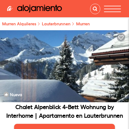
Murren Alquileres
Lauterbrunnen
Murren
Nueva
1
/4
Chalet Alpenblick 4-Bett Wohnung by
Interhome | Apartamento en Lauterbrunnen