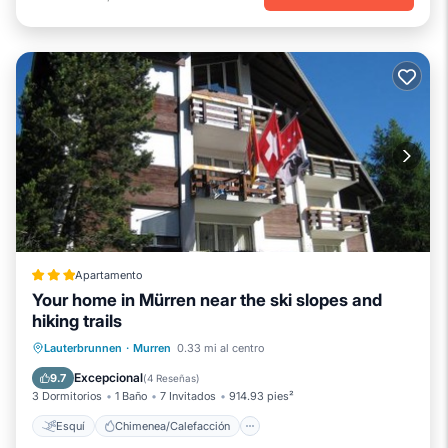
Apartamento
Your home in Mürren near the ski slopes and
hiking trails
Esquí
Chimenea/Calefacción
Lauterbrunnen
·
Murren
0.33 mi al centro
Balcón/Terraza
Vistas
Excepcional
9.7
(
4 Reseñas
)
3 Dormitorios
1 Baño
7 Invitados
914.93 pies²
Esquí
Chimenea/Calefacción