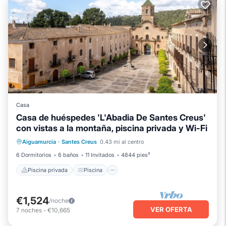
Casa
Casa de huéspedes 'L'Abadia De Santes Creus'
con vistas a la montaña, piscina privada y Wi-Fi
Piscina privada
Piscina
Aiguamurcia
·
Santes Creus
0.43 mi al centro
Balcón/Terraza
Cocina
6 Dormitorios
6 baños
11 Invitados
4844 pies²
Piscina privada
Piscina
€1,524
/noche
VER OFERTA
7
noches
-
€10,665