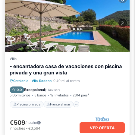
Villa
- encantadora casa de vacaciones con piscina
privada y una gran vista
Piscina privada
Frente al mar
Catalonia
·
Vila-Rodona
0.40 mi al centro
Aparcamiento
Piscina
Excepcional
10.0
(
1 Revisar
)
5 Dormitorios
5 baños
12 Invitados
2314 pies²
Piscina privada
Frente al mar
€509
/noche
VER OFERTA
7
noches
-
€3,564