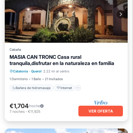
Cabaña
MASIA CAN TRONC Casa rural
tranquila,disfrutar en la naturaleza en familia
Bañera de hidromasaje
Internet
Catalonia
·
Querol
2.22 mi al centro
Apto para niños
Lavandería
1 Dormitorio
1 Baño
21 Invitados
Bañera de hidromasaje
Internet
€1,704
/noche
VER OFERTA
7
noches
-
€11,925