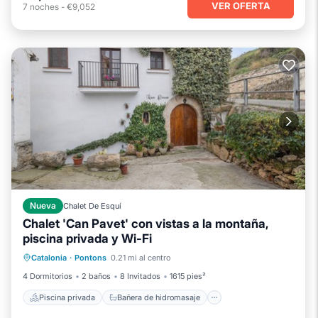
VER OFERTA
7
noches
-
€9,052
Nueva
Chalet De Esquí
Chalet 'Can Pavet' con vistas a la montaña,
piscina privada y Wi-Fi
Piscina privada
Bañera de hidromasaje
Catalonia
·
Pontons
0.21 mi al centro
Piscina
Balcón/Terraza
4 Dormitorios
2 baños
8 Invitados
1615 pies²
Piscina privada
Bañera de hidromasaje