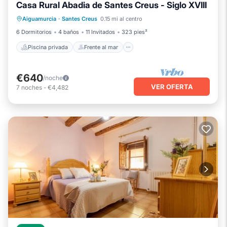
Casa Rural Abadia de Santes Creus - Siglo XVIII
Piscina privada
Frente al mar
Aiguamurcia
·
Santes Creus
0.15 mi al centro
Aparcamiento
Piscina
6 Dormitorios
4 baños
11 Invitados
323 pies²
Piscina privada
Frente al mar
€640
/noche
VER OFERTA
7
noches
-
€4,482