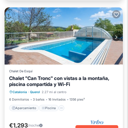
Chalet De Esquí
Chalet "Can Tronc" con vistas a la montaña,
piscina compartida y Wi-Fi
Aparcamiento
Piscina
Catalonia
·
Querol
2.27 mi al centro
Balcón/Terraza
Cocina
6 Dormitorios
3 baños
16 Invitados
1356 pies²
Aparcamiento
Piscina
€1,293
/noche