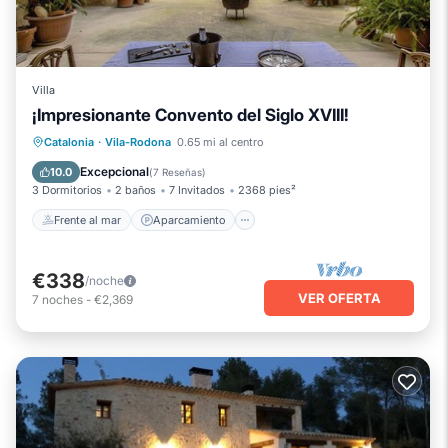
Villa
¡Impresionante Convento del Siglo XVIII!
Frente al mar
Aparcamiento
Piscina
Catalonia
·
Vila-Rodona
0.65 mi al centro
Vista al mar
Excepcional
10.0
(
7 Reseñas
)
3 Dormitorios
2 baños
7 Invitados
2368 pies²
Frente al mar
Aparcamiento
€338
/noche
VER OFERTA
7
noches
-
€2,369