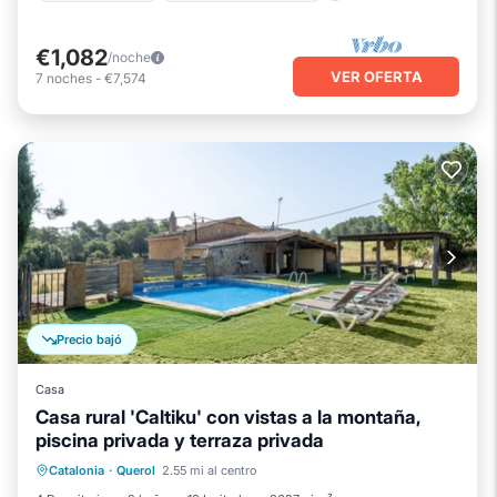
€1,082
/noche
VER OFERTA
7
noches
-
€7,574
Precio bajó
Casa
Casa rural 'Caltiku' con vistas a la montaña,
piscina privada y terraza privada
Piscina privada
Aparcamiento
Catalonia
·
Querol
2.55 mi al centro
Piscina
Balcón/Terraza