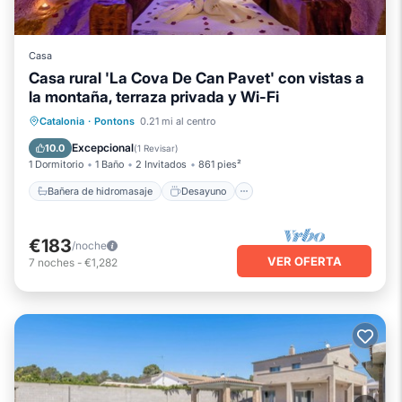
Casa
Casa rural 'La Cova De Can Pavet' con vistas a
la montaña, terraza privada y Wi-Fi
Bañera de hidromasaje
Desayuno
Catalonia
·
Pontons
0.21 mi al centro
Balcón/Terraza
Cocina
Excepcional
10.0
(
1 Revisar
)
1 Dormitorio
1 Baño
2 Invitados
861 pies²
Bañera de hidromasaje
Desayuno
€183
/noche
VER OFERTA
7
noches
-
€1,282