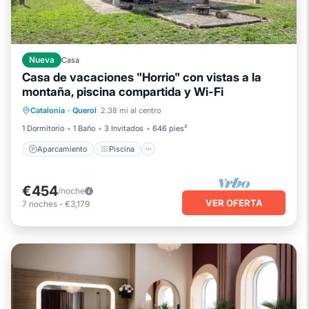
Nueva
Casa
Casa de vacaciones "Horrio" con vistas a la
montaña, piscina compartida y Wi-Fi
Aparcamiento
Piscina
Catalonia
·
Querol
2.38 mi al centro
Balcón/Terraza
Cocina
1 Dormitorio
1 Baño
3 Invitados
646 pies²
Aparcamiento
Piscina
€454
/noche
VER OFERTA
7
noches
-
€3,179