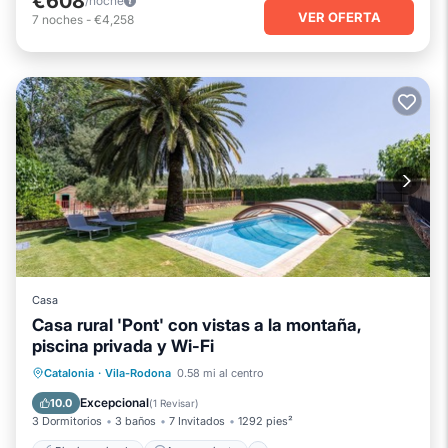
€608
/noche
VER OFERTA
7
noches
-
€4,258
Casa
Casa rural 'Pont' con vistas a la montaña,
piscina privada y Wi-Fi
Piscina privada
Aparcamiento
Catalonia
·
Vila-Rodona
0.58 mi al centro
Piscina
Balcón/Terraza
Excepcional
10.0
(
1 Revisar
)
3 Dormitorios
3 baños
7 Invitados
1292 pies²