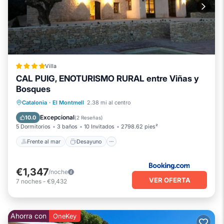
Villa
CAL PUIG, ENOTURISMO RURAL entre Viñas y
Bosques
Frente al mar
Desayuno
Catalonia
·
El Montmell
2.38 mi al centro
Aparcamiento
Piscina
Excepcional
10.0
(
2 Reseñas
)
5 Dormitorios
3 baños
10 Invitados
2798.62 pies²
Frente al mar
Desayuno
€1,347
/noche
VER OFERTA
7
noches
-
€9,432
Ahorra con
OneKey