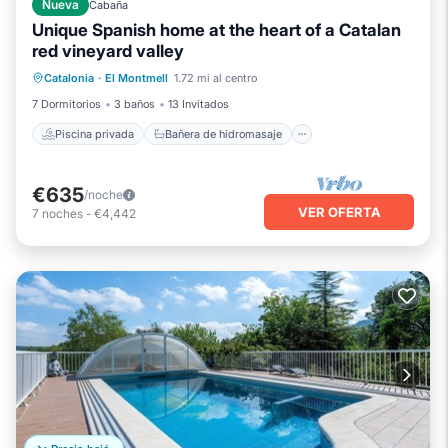
Nueva
Cabaña
Unique Spanish home at the heart of a Catalan
red vineyard valley
Piscina privada
Bañera de hidromasaje
Catalonia
·
El Montmell
1.72 mi al centro
Piscina
Balcón/Terraza
7 Dormitorios
3 baños
13 Invitados
Piscina privada
Bañera de hidromasaje
€635
/noche
VER OFERTA
7
noches
-
€4,442