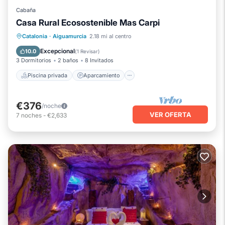
Cabaña
Casa Rural Ecosostenible Mas Carpi
Piscina privada
Aparcamiento
Catalonia
·
Aiguamurcia
2.18 mi al centro
Piscina
Cocina
Excepcional
10.0
(
1 Revisar
)
3 Dormitorios
2 baños
8 Invitados
Piscina privada
Aparcamiento
€376
/noche
VER OFERTA
7
noches
-
€2,633