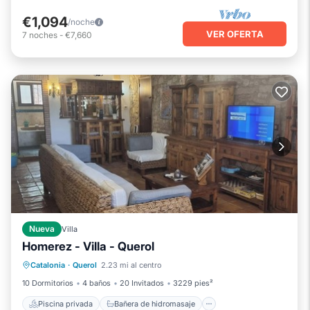
€1,094
/noche
VER OFERTA
7
noches
-
€7,660
Nueva
Villa
Homerez - Villa - Querol
Piscina privada
Bañera de hidromasaje
Catalonia
·
Querol
2.23 mi al centro
Aparcamiento
Piscina
10 Dormitorios
4 baños
20 Invitados
3229 pies²
Piscina privada
Bañera de hidromasaje