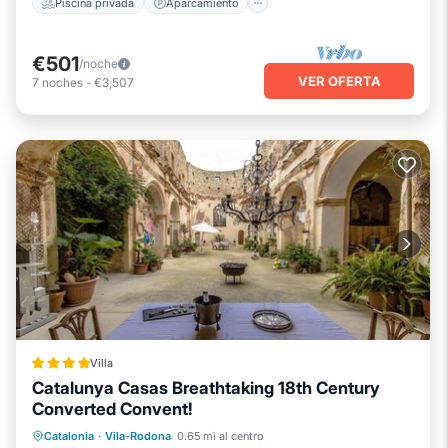
Piscina privada
Aparcamiento
€501
/noche
VER OFERTA
7
noches
-
€3,507
Villa
Catalunya Casas Breathtaking 18th Century
Converted Convent!
Desayuno
Aparcamiento
Piscina
Catalonia
·
Vila-Rodona
0.65 mi al centro