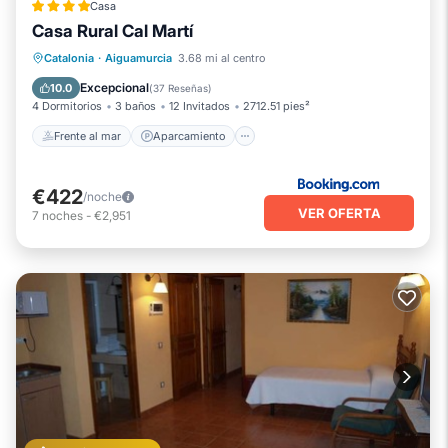
Casa
Casa Rural Cal Martí
Frente al mar
Aparcamiento
Piscina
Catalonia
·
Aiguamurcia
3.68 mi al centro
Vista al mar
Excepcional
10.0
(
37 Reseñas
)
4 Dormitorios
3 baños
12 Invitados
2712.51 pies²
Frente al mar
Aparcamiento
€422
/noche
VER OFERTA
7
noches
-
€2,951