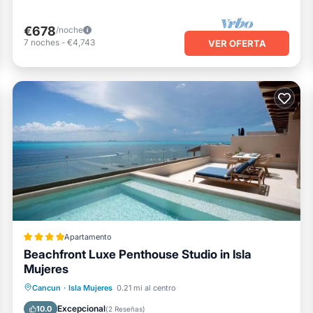
€678
/noche
7
noches
-
€4,743
VER OFERTA
Apartamento
Beachfront Luxe Penthouse Studio in Isla
Mujeres
Frente al mar
Aparcamiento
Piscina
Cancun
·
Isla Mujeres
0.21 mi al centro
Vista al mar
Excepcional
10.0
(
2 Reseñas
)