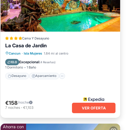
unos
una
Cama Y Desayuno
ayas
La Casa de Jardin
go
Desayuno
Aparcamiento
Piscina
Cancun
·
Isla Mujeres
1.84 mi al centro
Spa
Excepcional
10.0
(
4 Reseñas
)
1 Dormitorio
1 Baño
Desayuno
Aparcamiento
rece
€158
/noche
 en
7
noches
-
€1,103
VER OFERTA
Ahorra con