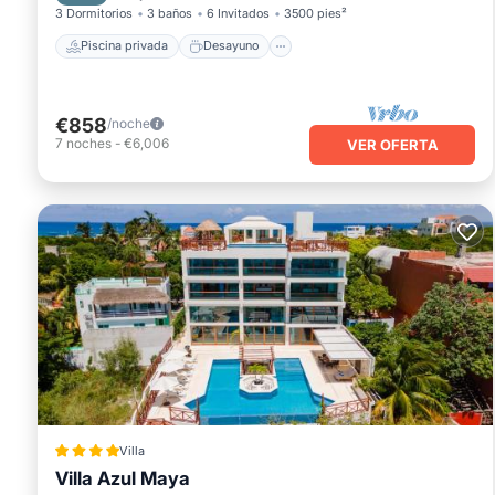
3 Dormitorios
3 baños
6 Invitados
3500 pies²
Piscina privada
Desayuno
€858
/noche
7
noches
-
€6,006
VER OFERTA
Villa
Villa Azul Maya