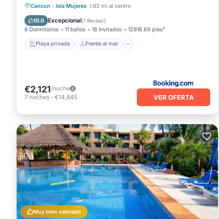
Playa privada
Frente al mar
Cancun
·
Isla Mujeres
1.62 mi al centro
Bañera de hidromasaje
Desayuno
Excepcional
10.0
(
1 Revisar
)
8 Dormitorios
11 baños
18 Invitados
12916.69 pies²
Playa privada
Frente al mar
€2,121
/noche
VER OFERTA
7
noches
-
€14,845
Muy bien valorado