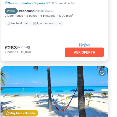
Frente al mar
Aparcamiento
Piscina
Cancun
·
Centro - Supmza 001
0.09 mi al centro
Vista al mar
Excepcional
10.0
(
100 Reseñas
)
2 Dormitorios
2 baños
6 Invitados
1300 pies²
Frente al mar
Aparcamiento
€263
/noche
7
noches
-
€1,840
VER OFERTA
Muy bien valorado