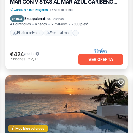
MAR CON VISTAS AL MAR AZUL CARIBEÑO
CON PISCINA
Piscina privada
Frente al mar
Cancun
·
Isla Mujeres
1.65 mi al centro
Aparcamiento
Piscina
Excepcional
10.0
(
105 Reseñas
)
4 Dormitorios
4 baños
6 Invitados
2500 pies²
Piscina privada
Frente al mar
€424
/noche
7
noches
-
€2,971
VER OFERTA
Muy bien valorado