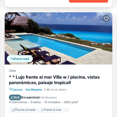
Precio bajó
Casa
* * Lujo frente al mar Villa w / piscina, vistas
panorámicas, paisaje tropical!
Piscina privada
Frente al mar
Cancun
·
Isla Mujeres
2.48 mi al centro
Aparcamiento
Piscina
Excepcional
10.0
(
143 Reseñas
)
4 Dormitorios
5 baños
10 Invitados
3500 pies²
Piscina privada
Frente al mar