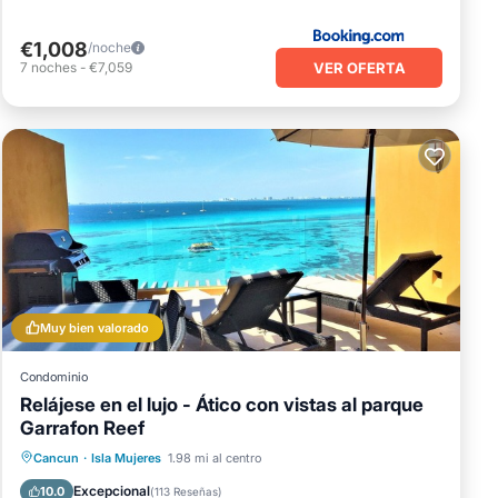
€1,008
/noche
VER OFERTA
7
noches
-
€7,059
Muy bien valorado
Condominio
Relájese en el lujo - Ático con vistas al parque
Garrafon Reef
Bañera de hidromasaje
Aparcamiento
Cancun
·
Isla Mujeres
1.98 mi al centro
Piscina
Vista al mar
Excepcional
10.0
(
113 Reseñas
)