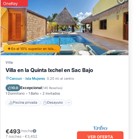
OneKey
En el 10% superior en Isla Mujeres
Villa
Villa en la Quinta Ixchel en Sac Bajo
Piscina privada
Desayuno
Cancun
·
Isla Mujeres
0.20 mi al centro
Aparcamiento
Piscina
Excepcional
10.0
(
145 Reseñas
)
1 Dormitorio
1 Baño
2 Invitados
Piscina privada
Desayuno
€493
/noche
7
noches
-
€3,452
VER OFERTA