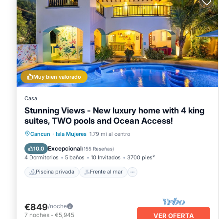
Muy bien valorado
Casa
Stunning Views - New luxury home with 4 king
suites, TWO pools and Ocean Access!
Piscina privada
Frente al mar
Cancun
·
Isla Mujeres
1.79 mi al centro
Aparcamiento
Piscina
Excepcional
10.0
(
155 Reseñas
)
4 Dormitorios
5 baños
10 Invitados
3700 pies²
Piscina privada
Frente al mar
€849
/noche
7
noches
-
€5,945
VER OFERTA