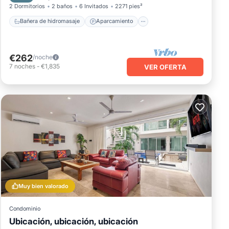
2 Dormitorios
2 baños
6 Invitados
2271 pies²
Bañera de hidromasaje
Aparcamiento
€262
/noche
7
noches
-
€1,835
VER OFERTA
Muy bien valorado
Condominio
Ubicación, ubicación, ubicación