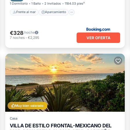
1 Dormitorio
1 Baño
2 Invitados
1184.03 pies²
Frente al mar
Aparcamiento
€328
/noche
VER OFERTA
7
noches
-
€2,295
Muy bien valorado
Casa
VILLA DE ESTILO FRONTAL-MEXICANO DEL