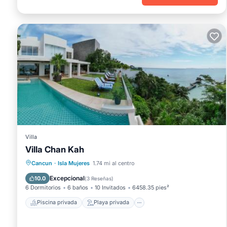
Villa
Villa Chan Kah
Piscina privada
Playa privada
Cancun
·
Isla Mujeres
1.74 mi al centro
Frente al mar
Aparcamiento
Excepcional
10.0
(
3 Reseñas
)
6 Dormitorios
6 baños
10 Invitados
6458.35 pies²
Piscina privada
Playa privada