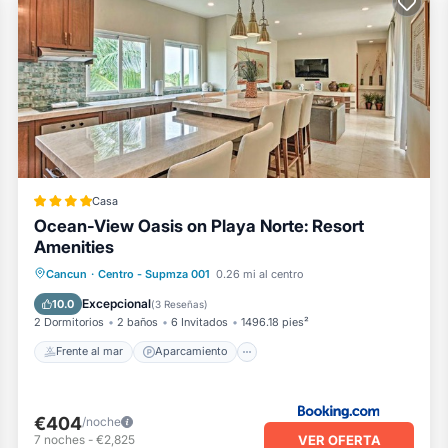
Casa
Ocean-View Oasis on Playa Norte: Resort
Amenities
Frente al mar
Aparcamiento
Spa
Cancun
·
Centro - Supmza 001
0.26 mi al centro
Vista al mar
Excepcional
10.0
(
3 Reseñas
)
2 Dormitorios
2 baños
6 Invitados
1496.18 pies²
Frente al mar
Aparcamiento
€404
/noche
VER OFERTA
7
noches
-
€2,825