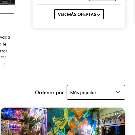
VER MÁS OFERTAS
ivada
a le
star
 TV
 El
ntes.
Ordenar por
 que
Más popular
n
 el