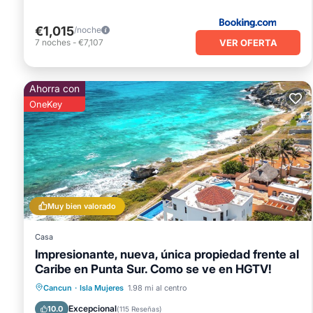
€1,015
/noche
VER OFERTA
7
noches
-
€7,107
Ahorra con
OneKey
Muy bien valorado
Casa
Impresionante, nueva, única propiedad frente al
Caribe en Punta Sur. Como se ve en HGTV!
Piscina privada
Desayuno
Cancun
·
Isla Mujeres
1.98 mi al centro
Aparcamiento
Piscina
Excepcional
10.0
(
115 Reseñas
)