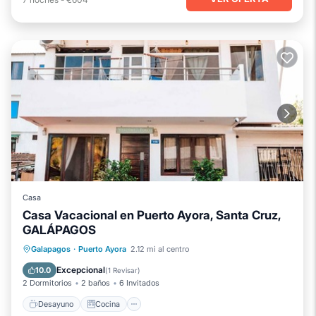
Casa
Casa Vacacional en Puerto Ayora, Santa Cruz,
GALÁPAGOS
Desayuno
Cocina
Galapagos
·
Puerto Ayora
2.12 mi al centro
Aire acondicionado
Internet
Excepcional
10.0
(
1 Revisar
)
2 Dormitorios
2 baños
6 Invitados
Desayuno
Cocina