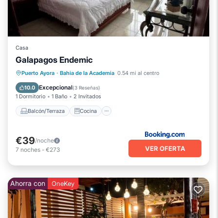
Casa
Galapagos Endemic
Balcón/Terraza
Cocina
Puerto Ayora
·
Bahia de la Academia
0.54 mi al centro
Aire acondicionado
Internet
Excepcional
10.0
(
3 Reseñas
)
1 Dormitorio
1 Baño
2 Invitados
Balcón/Terraza
Cocina
€39
/noche
VER OFERTA
7
noches
-
€273
Ahorra con
OneKey