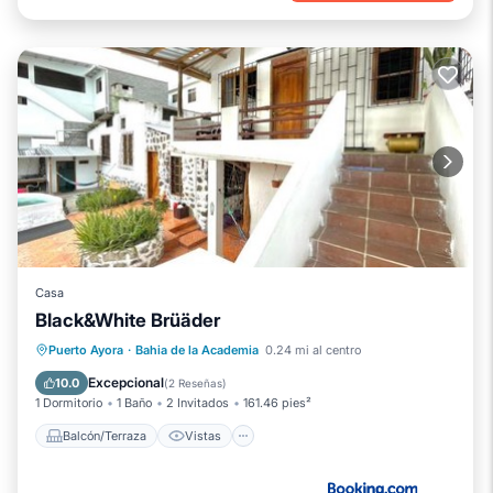
Casa
Black&White Brüäder
Balcón/Terraza
Vistas
Cocina
Puerto Ayora
·
Bahia de la Academia
0.24 mi al centro
Internet
Excepcional
10.0
(
2 Reseñas
)
1 Dormitorio
1 Baño
2 Invitados
161.46 pies²
Balcón/Terraza
Vistas