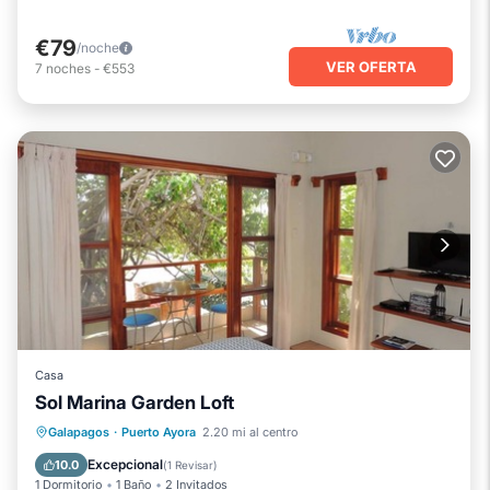
€79
/noche
VER OFERTA
7
noches
-
€553
Casa
Sol Marina Garden Loft
Balcón/Terraza
Cocina
Internet
Galapagos
·
Puerto Ayora
2.20 mi al centro
TV
Excepcional
10.0
(
1 Revisar
)
1 Dormitorio
1 Baño
2 Invitados