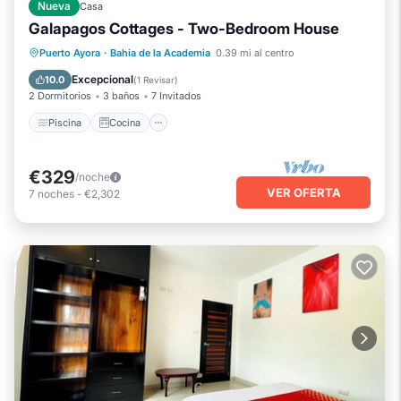
Nueva
Casa
Galapagos Cottages - Two-Bedroom House
Piscina
Cocina
Aire acondicionado
Puerto Ayora
·
Bahia de la Academia
0.39 mi al centro
Internet
Excepcional
10.0
(
1 Revisar
)
2 Dormitorios
3 baños
7 Invitados
Piscina
Cocina
€329
/noche
VER OFERTA
7
noches
-
€2,302