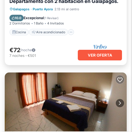
Departamento con 2 habitacion en Galápagos.
Cocina
Aire acondicionado
Internet
Galapagos
·
Puerto Ayora
2.13 mi al centro
Apto para niños
Excepcional
10.0
(
1 Revisar
)
2 Dormitorios
1 Baño
4 Invitados
Cocina
Aire acondicionado
€72
/noche
VER OFERTA
7
noches
-
€501