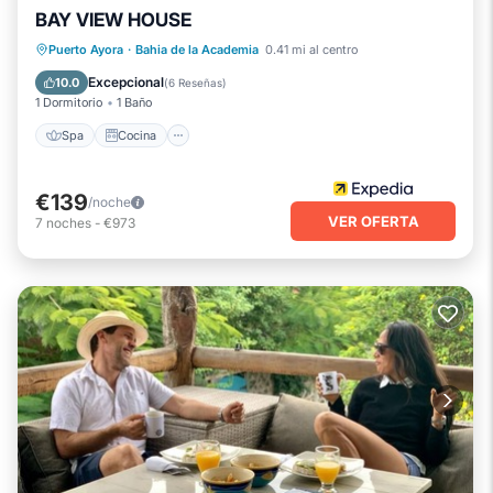
BAY VIEW HOUSE
Spa
Cocina
Aire acondicionado
Puerto Ayora
·
Bahia de la Academia
0.41 mi al centro
Internet
Excepcional
10.0
(
6 Reseñas
)
1 Dormitorio
1 Baño
Spa
Cocina
€139
/noche
VER OFERTA
7
noches
-
€973