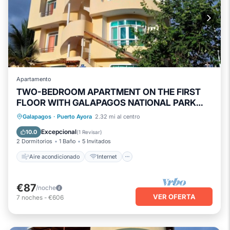
Apartamento
TWO-BEDROOM APARTMENT ON THE FIRST
FLOOR WITH GALAPAGOS NATIONAL PARK
VIEW
Aire acondicionado
Internet
Galapagos
·
Puerto Ayora
2.32 mi al centro
Apto para niños
Ropa de cama
Excepcional
10.0
(
1 Revisar
)
2 Dormitorios
1 Baño
5 Invitados
Aire acondicionado
Internet
€87
/noche
VER OFERTA
7
noches
-
€606