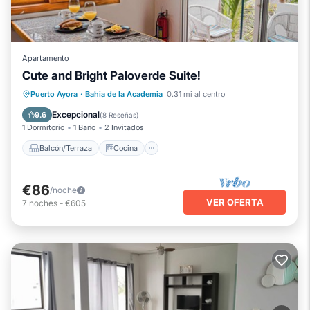
Apartamento
Cute and Bright Paloverde Suite!
Balcón/Terraza
Cocina
Puerto Ayora
·
Bahia de la Academia
0.31 mi al centro
Aire acondicionado
Internet
Excepcional
9.6
(
8 Reseñas
)
1 Dormitorio
1 Baño
2 Invitados
Balcón/Terraza
Cocina
€86
/noche
VER OFERTA
7
noches
-
€605