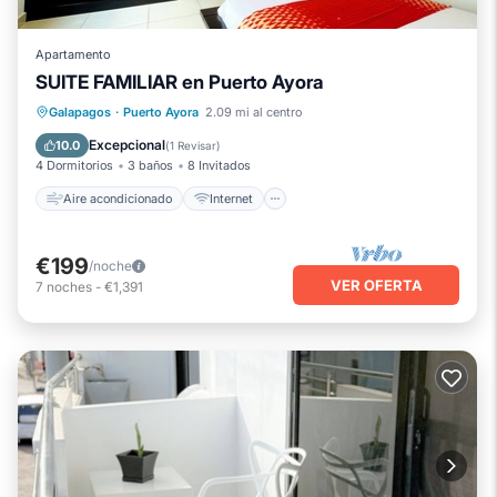
Apartamento
SUITE FAMILIAR en Puerto Ayora
Aire acondicionado
Internet
Galapagos
·
Puerto Ayora
2.09 mi al centro
Se admiten mascotas
Apto para niños
Excepcional
10.0
(
1 Revisar
)
4 Dormitorios
3 baños
8 Invitados
Aire acondicionado
Internet
€199
/noche
VER OFERTA
7
noches
-
€1,391