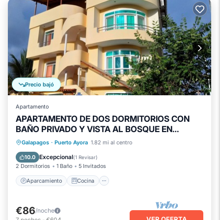
Precio bajó
Apartamento
APARTAMENTO DE DOS DORMITORIOS CON
BAÑO PRIVADO Y VISTA AL BOSQUE EN
PLANTA BAJA
Aparcamiento
Cocina
Galapagos
·
Puerto Ayora
1.82 mi al centro
Aire acondicionado
Internet
Excepcional
10.0
(
1 Revisar
)
2 Dormitorios
1 Baño
5 Invitados
Aparcamiento
Cocina
€86
/noche
VER OFERTA
7
noches
-
€604