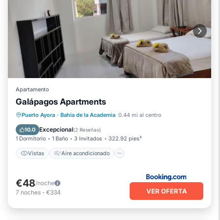
Apartamento
Galápagos Apartments
Vistas
Aire acondicionado
Internet
Puerto Ayora
·
Bahia de la Academia
0.44 mi al centro
Apto para niños
Excepcional
10.0
(
2 Reseñas
)
1 Dormitorio
1 Baño
3 Invitados
322.92 pies²
Vistas
Aire acondicionado
€48
/noche
VER OFERTA
7
noches
-
€334