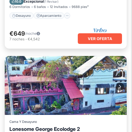
Excepcional
10.0
(
1 Revisar
)
6 Dormitorios
6 baños
12 Invitados
9688 pies²
Desayuno
Aparcamiento
€649
/noche
VER OFERTA
7
noches
-
€4,542
Cama Y Desayuno
Lonesome George Ecolodge 2