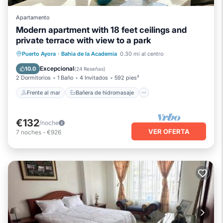
Apartamento
Modern apartment with 18 feet ceilings and
private terrace with view to a park
Frente al mar
Bañera de hidromasaje
Puerto Ayora
·
Bahia de la Academia
0.30 mi al centro
Aparcamiento
Vista al mar
Excepcional
10.0
(
24 Reseñas
)
2 Dormitorios
1 Baño
4 Invitados
592 pies²
Frente al mar
Bañera de hidromasaje
€132
/noche
VER OFERTA
7
noches
-
€926