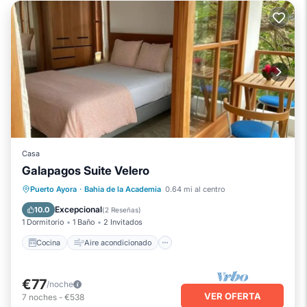
Casa
Galapagos Suite Velero
Cocina
Aire acondicionado
Internet
Puerto Ayora
·
Bahia de la Academia
0.64 mi al centro
Apto para niños
Excepcional
10.0
(
2 Reseñas
)
1 Dormitorio
1 Baño
2 Invitados
Cocina
Aire acondicionado
€77
/noche
VER OFERTA
7
noches
-
€538