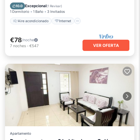
Apto para niños
Lavandería
Excepcional
10.0
(
1 Revisar
)
1 Dormitorio
1 Baño
3 Invitados
Aire acondicionado
Internet
€78
/noche
VER OFERTA
7
noches
-
€547
Apartamento