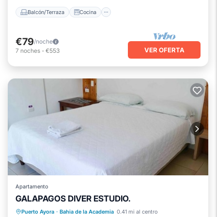
Balcón/Terraza
Cocina
€79
/noche
VER OFERTA
7
noches
-
€553
Apartamento
GALAPAGOS DIVER ESTUDIO.
Aire acondicionado
Internet
Puerto Ayora
·
Bahia de la Academia
0.41 mi al centro