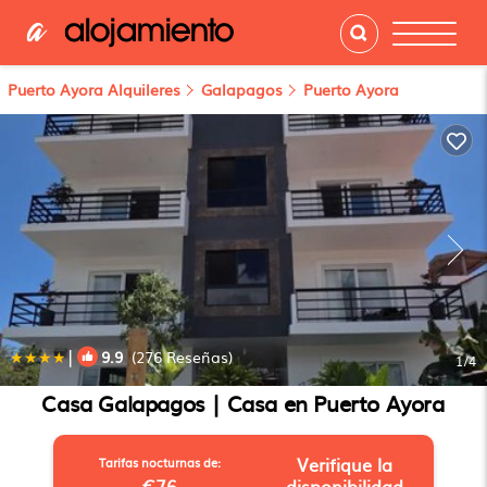
Puerto Ayora Alquileres
Galapagos
Puerto Ayora
|
9.9
(276 Reseñas)
1
/4
Casa Galapagos | Casa en Puerto Ayora
Verifique la
Tarifas nocturnas de:
€76
disponibilidad