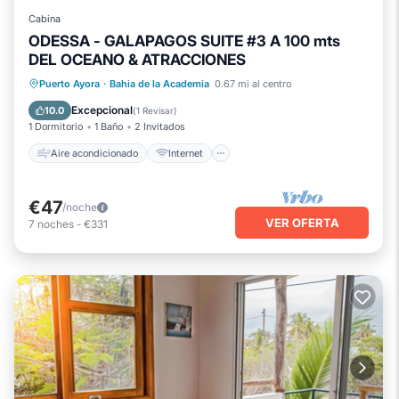
Cabina
ODESSA - GALAPAGOS SUITE #3 A 100 mts
DEL OCEANO & ATRACCIONES
Aire acondicionado
Internet
Puerto Ayora
·
Bahia de la Academia
0.67 mi al centro
Apto para niños
TV
Excepcional
10.0
(
1 Revisar
)
1 Dormitorio
1 Baño
2 Invitados
Aire acondicionado
Internet
€47
/noche
VER OFERTA
7
noches
-
€331