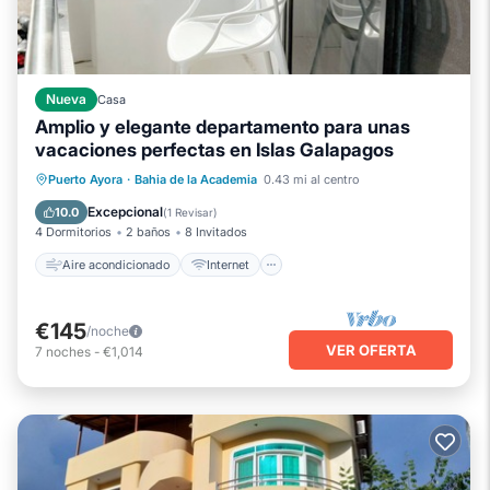
Nueva
Casa
Amplio y elegante departamento para unas
vacaciones perfectas en Islas Galapagos
Aire acondicionado
Internet
Puerto Ayora
·
Bahia de la Academia
0.43 mi al centro
Apto para niños
Lavandería
Excepcional
10.0
(
1 Revisar
)
4 Dormitorios
2 baños
8 Invitados
Aire acondicionado
Internet
€145
/noche
VER OFERTA
7
noches
-
€1,014