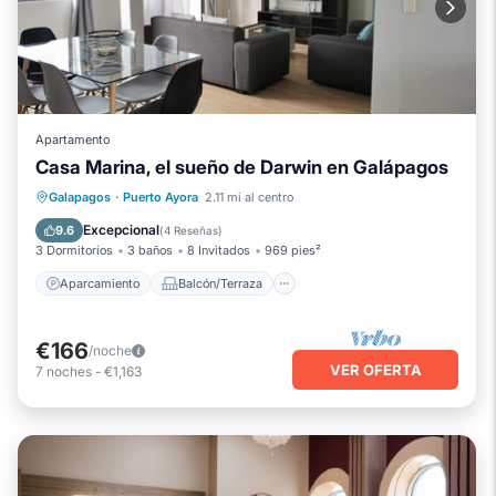
Apartamento
Casa Marina, el sueño de Darwin en Galápagos
Aparcamiento
Balcón/Terraza
Galapagos
·
Puerto Ayora
2.11 mi al centro
Cocina
Aire acondicionado
Excepcional
9.6
(
4 Reseñas
)
3 Dormitorios
3 baños
8 Invitados
969 pies²
Aparcamiento
Balcón/Terraza
€166
/noche
VER OFERTA
7
noches
-
€1,163