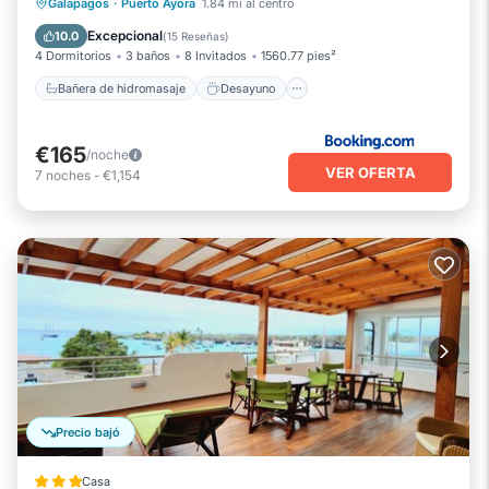
Bañera de hidromasaje
Desayuno
Galapagos
·
Puerto Ayora
1.84 mi al centro
Balcón/Terraza
Vistas
Excepcional
10.0
(
15 Reseñas
)
4 Dormitorios
3 baños
8 Invitados
1560.77 pies²
Bañera de hidromasaje
Desayuno
€165
/noche
VER OFERTA
7
noches
-
€1,154
Precio bajó
Casa