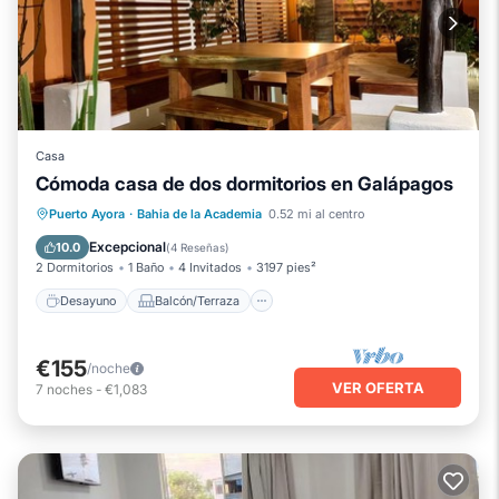
Casa
Cómoda casa de dos dormitorios en Galápagos
Desayuno
Balcón/Terraza
Cocina
Puerto Ayora
·
Bahia de la Academia
0.52 mi al centro
Aire acondicionado
Excepcional
10.0
(
4 Reseñas
)
2 Dormitorios
1 Baño
4 Invitados
3197 pies²
Desayuno
Balcón/Terraza
€155
/noche
VER OFERTA
7
noches
-
€1,083