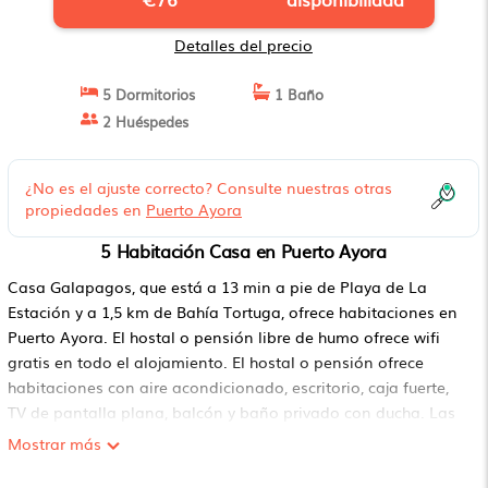
Detalles del precio
5 Dormitorios
1 Baño
2 Huéspedes
¿No es el ajuste correcto? Consulte nuestras otras
propiedades en
Puerto Ayora
5 Habitación Casa en Puerto Ayora
Casa Galapagos, que está a 13 min a pie de Playa de La
Estación y a 1,5 km de Bahía Tortuga, ofrece habitaciones en
Puerto Ayora. El hostal o pensión libre de humo ofrece wifi
gratis en todo el alojamiento. El hostal o pensión ofrece
habitaciones con aire acondicionado, escritorio, caja fuerte,
TV de pantalla plana, balcón y baño privado con ducha. Las
unidades disponen de armario. En Casa Galapagos se puede
Mostrar más
disfrutar de un desayuno continental o americano. El
aeropuerto (Aeropuerto Seymour) está a 46 km.