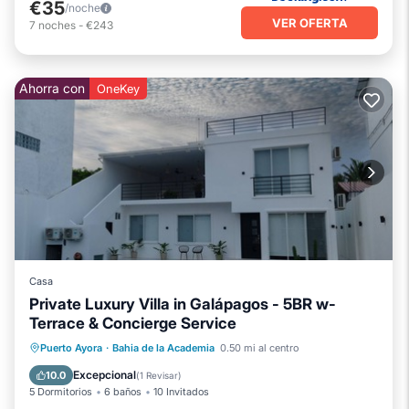
€35
/noche
VER OFERTA
7
noches
-
€243
Ahorra con
OneKey
Casa
Private Luxury Villa in Galápagos - 5BR w-
Terrace & Concierge Service
Desayuno
Vista al mar
Puerto Ayora
·
Bahia de la Academia
0.50 mi al centro
Balcón/Terraza
Vistas
Excepcional
10.0
(
1 Revisar
)
5 Dormitorios
6 baños
10 Invitados