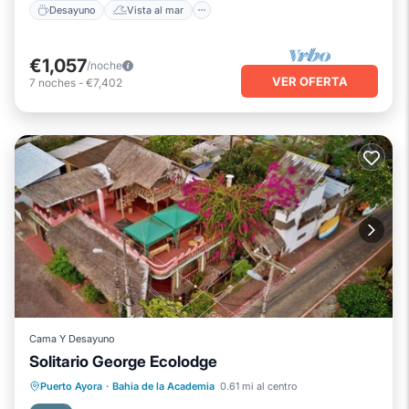
Desayuno
Vista al mar
€1,057
/noche
VER OFERTA
7
noches
-
€7,402
Cama Y Desayuno
Solitario George Ecolodge
Desayuno
Aparcamiento
Puerto Ayora
·
Bahia de la Academia
0.61 mi al centro
Balcón/Terraza
Cocina