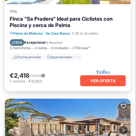
Villa
Finca "Sa Pradera" Ideal para Ciclistas con
Piscina y cerca de Palma
Piscina privada
Aparcamiento
Palma de Mallorca
·
Sa Casa Blanca
0.35 mi al centro
Piscina
Balcón/Terraza
Excepcional
10.0
(
6 Reseñas
)
3 Dormitorios
2 baños
6 Invitados
2734 pies²
Piscina privada
Aparcamiento
€2,418
/noche
VER OFERTA
7
noches
-
€16,923