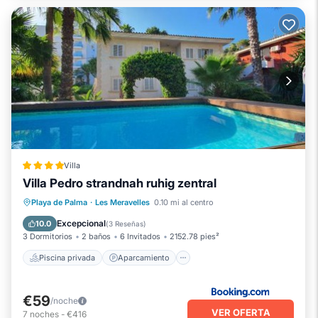
Villa
Villa Pedro strandnah ruhig zentral
Piscina privada
Aparcamiento
Playa de Palma
·
Les Meravelles
0.10 mi al centro
Piscina
Vistas
Excepcional
10.0
(
3 Reseñas
)
3 Dormitorios
2 baños
6 Invitados
2152.78 pies²
Piscina privada
Aparcamiento
€59
/noche
VER OFERTA
7
noches
-
€416