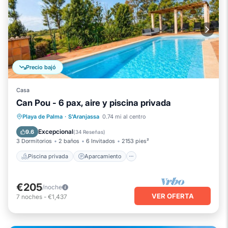
Precio bajó
Casa
Can Pou - 6 pax, aire y piscina privada
Piscina privada
Aparcamiento
Playa de Palma
·
S'Aranjassa
0.74 mi al centro
Piscina
Vista al mar
Excepcional
9.6
(
34 Reseñas
)
3 Dormitorios
2 baños
6 Invitados
2153 pies²
Piscina privada
Aparcamiento
€205
/noche
VER OFERTA
7
noches
-
€1,437