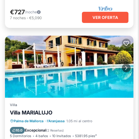
€727
/noche
VER OFERTA
7
noches
-
€5,090
Villa
Villa MARIALUJO
Aparcamiento
Piscina
Palma de Mallorca
·
l'Aranjassa
1.05 mi al centro
Balcón/Terraza
Cocina
Excepcional
10.0
(
2 Reseñas
)
5 Dormitorios
4 baños
10 Invitados
5381.95 pies²