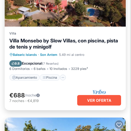
Villa
Villa Monsebo by Slow Villas, con piscina, pista
de tenis y minigolf
Aparcamiento
Piscina
Balearic Islands
·
Son Antem
5.49 mi al centro
Balcón/Terraza
Cocina
Excepcional
9.8
(
7 Reseñas
)
6 Dormitorios
6 baños
10 Invitados
3229 pies²
Aparcamiento
Piscina
€688
/noche
VER OFERTA
7
noches
-
€4,819