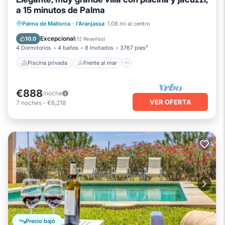
a 15 minutos de Palma
Piscina privada
Frente al mar
Palma de Mallorca
·
l'Aranjassa
1.08 mi al centro
Bañera de hidromasaje
Aparcamiento
Excepcional
10.0
(
12 Reseñas
)
4 Dormitorios
4 baños
8 Invitados
3767 pies²
Piscina privada
Frente al mar
€888
/noche
VER OFERTA
7
noches
-
€6,218
Precio bajó