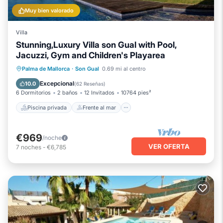
Muy bien valorado
Villa
Stunning,Luxury Villa son Gual with Pool,
Jacuzzi, Gym and Children's Playarea
Piscina privada
Frente al mar
Palma de Mallorca
·
Son Gual
0.69 mi al centro
Bañera de hidromasaje
Aparcamiento
Excepcional
10.0
(
62 Reseñas
)
6 Dormitorios
2 baños
12 Invitados
10764 pies²
Piscina privada
Frente al mar
€969
/noche
VER OFERTA
7
noches
-
€6,785