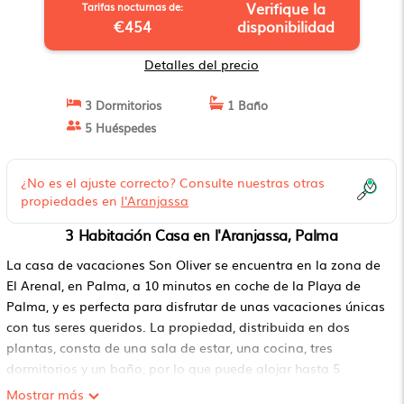
Verifique la
Tarifas nocturnas de:
€454
disponibilidad
Detalles del precio
3 Dormitorios
1 Baño
5 Huéspedes
¿No es el ajuste correcto? Consulte nuestras otras
propiedades en
l'Aranjassa
3 Habitación Casa en l'Aranjassa, Palma
La casa de vacaciones Son Oliver se encuentra en la zona de
El Arenal, en Palma, a 10 minutos en coche de la Playa de
Palma, y es perfecta para disfrutar de unas vacaciones únicas
con tus seres queridos. La propiedad, distribuida en dos
plantas, consta de una sala de estar, una cocina, tres
dormitorios y un baño, por lo que puede alojar hasta 5
personas. Los servicios adicionales incluyen Wi-Fi con un
Mostrar más