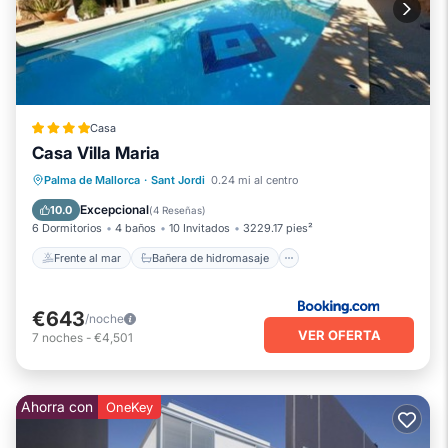
Casa
Casa Villa Maria
Frente al mar
Bañera de hidromasaje
Palma de Mallorca
·
Sant Jordi
0.24 mi al centro
Desayuno
Aparcamiento
Excepcional
10.0
(
4 Reseñas
)
6 Dormitorios
4 baños
10 Invitados
3229.17 pies²
Frente al mar
Bañera de hidromasaje
€643
/noche
VER OFERTA
7
noches
-
€4,501
Ahorra con
OneKey