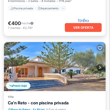
4 Dormitorios
2 baños
8 Invitados
1776 pies²
Piscina privada
Aparcamiento
€400
/noche
VER OFERTA
7
noches
-
€2,797
Precio bajó
Villa
Ca'n Reto - con piscina privada
Piscina privada
Aparcamiento
Playa de Palma
·
Es Pil·lari
0.11 mi al centro