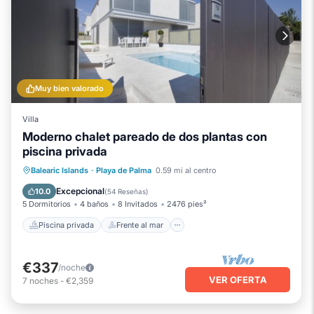
Muy bien valorado
Villa
Moderno chalet pareado de dos plantas con
piscina privada
Piscina privada
Frente al mar
Balearic Islands
·
Playa de Palma
0.59 mi al centro
Aparcamiento
Piscina
Excepcional
10.0
(
54 Reseñas
)
5 Dormitorios
4 baños
8 Invitados
2476 pies²
Piscina privada
Frente al mar
€337
/noche
VER OFERTA
7
noches
-
€2,359