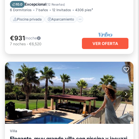
Piscina
Balcón/Terraza
Excepcional
10.0
(
12 Reseñas
)
6 Dormitorios
7 baños
12 Invitados
4306 pies²
Piscina privada
Aparcamiento
€931
/noche
VER OFERTA
7
noches
-
€6,520
Villa
Elegante, muy grande villa con piscina y jacuzzi,