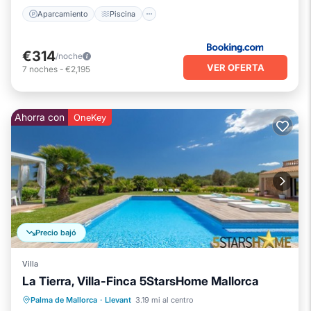
Aparcamiento
Piscina
€314
/noche
VER OFERTA
7
noches
-
€2,195
Ahorra con
OneKey
Precio bajó
Villa
La Tierra, Villa-Finca 5StarsHome Mallorca
Piscina privada
Aparcamiento
Palma de Mallorca
·
Llevant
3.19 mi al centro