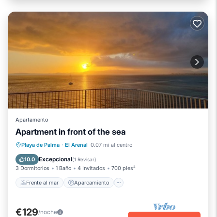
Apartamento
Apartment in front of the sea
Frente al mar
Aparcamiento
Playa de Palma
·
El Arenal
0.07 mi al centro
Vista al mar
Balcón/Terraza
Excepcional
10.0
(
1 Revisar
)
3 Dormitorios
1 Baño
4 Invitados
700 pies²
Frente al mar
Aparcamiento
€129
/noche