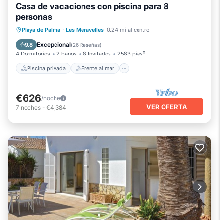
Casa de vacaciones con piscina para 8
personas
Piscina privada
Frente al mar
Playa de Palma
·
Les Meravelles
0.24 mi al centro
Aparcamiento
Piscina
Excepcional
9.8
(
26 Reseñas
)
4 Dormitorios
2 baños
8 Invitados
2583 pies²
Piscina privada
Frente al mar
€626
/noche
VER OFERTA
7
noches
-
€4,384