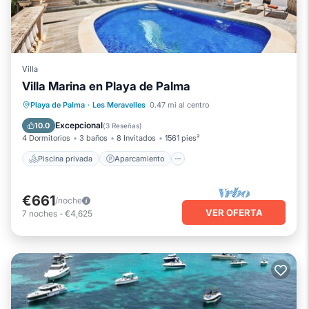
Villa
Villa Marina en Playa de Palma
Piscina privada
Aparcamiento
Playa de Palma
·
Les Meravelles
0.47 mi al centro
Piscina
Balcón/Terraza
Excepcional
10.0
(
3 Reseñas
)
4 Dormitorios
3 baños
8 Invitados
1561 pies²
Piscina privada
Aparcamiento
€661
/noche
VER OFERTA
7
noches
-
€4,625