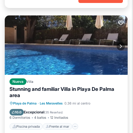
Nueva
Villa
Stunning and familiar Villa in Playa De Palma
area
Piscina privada
Frente al mar
Playa de Palma
·
Les Meravelles
0.36 mi al centro
Aparcamiento
Piscina
Excepcional
10.0
(
35 Reseñas
)
6 Dormitorios
4 baños
12 Invitados
Piscina privada
Frente al mar