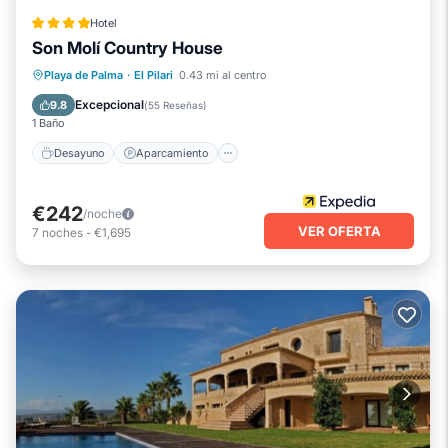
Hotel
Son Molí Country House
Desayuno
Aparcamiento
Piscina
Playa de Palma
·
El Pilari
0.43 mi al centro
Balcón/Terraza
Excepcional
9.8
(
55 Reseñas
)
1 Baño
Desayuno
Aparcamiento
€242
/noche
VER OFERTA
7
noches
-
€1,695