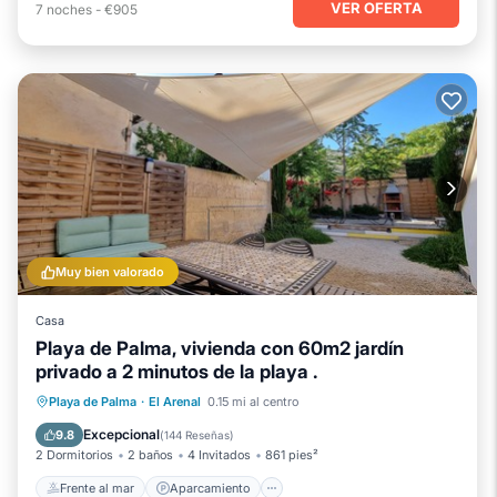
VER OFERTA
7
noches
-
€905
Muy bien valorado
Casa
Playa de Palma, vivienda con 60m2 jardín
privado a 2 minutos de la playa .
Frente al mar
Aparcamiento
Playa de Palma
·
El Arenal
0.15 mi al centro
Vista al mar
Balcón/Terraza
Excepcional
9.8
(
144 Reseñas
)
2 Dormitorios
2 baños
4 Invitados
861 pies²
Frente al mar
Aparcamiento