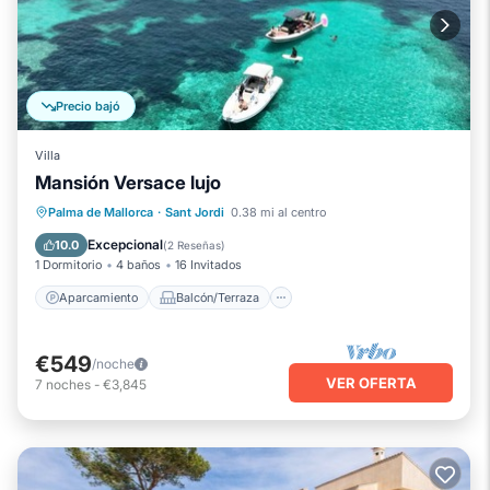
Precio bajó
Villa
Mansión Versace lujo
Aparcamiento
Balcón/Terraza
Palma de Mallorca
·
Sant Jordi
0.38 mi al centro
Cocina
Aire acondicionado
Excepcional
10.0
(
2 Reseñas
)
1 Dormitorio
4 baños
16 Invitados
Aparcamiento
Balcón/Terraza
€549
/noche
VER OFERTA
7
noches
-
€3,845