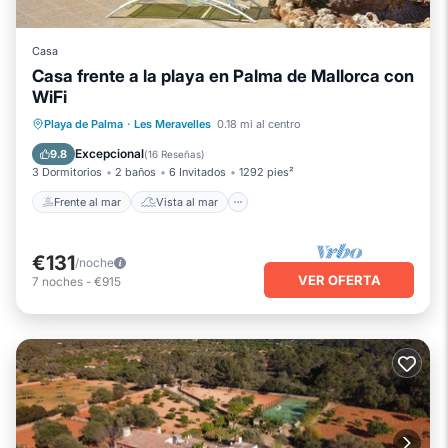
Casa
Casa frente a la playa en Palma de Mallorca con
WiFi
Frente al mar
Vista al mar
Vistas
Playa de Palma
·
Les Meravelles
0.18 mi al centro
Cocina
Excepcional
9.8
(
16 Reseñas
)
3 Dormitorios
2 baños
6 Invitados
1292 pies²
Frente al mar
Vista al mar
€131
/noche
VER OFERTA
7
noches
-
€915