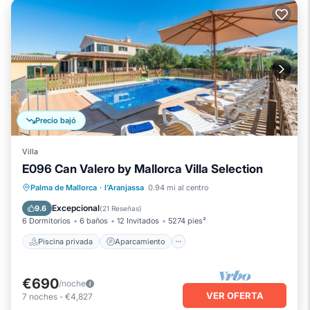
Precio bajó
Villa
E096 Can Valero by Mallorca Villa Selection
Piscina privada
Aparcamiento
Palma de Mallorca
·
l'Aranjassa
0.94 mi al centro
Piscina
Balcón/Terraza
Excepcional
9.6
(
21 Reseñas
)
6 Dormitorios
6 baños
12 Invitados
5274 pies²
Piscina privada
Aparcamiento
€690
/noche
VER OFERTA
7
noches
-
€4,827