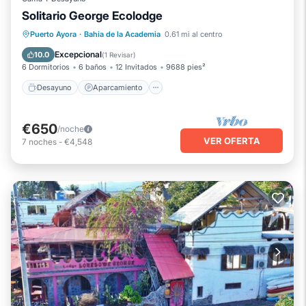
Solitario George Ecolodge
Desayuno
Aparcamiento
Puerto Ayora
·
Bahia de la Academia
0.61 mi al centro
Balcón/Terraza
Cocina
Excepcional
10.0
(
1 Revisar
)
6 Dormitorios
6 baños
12 Invitados
9688 pies²
Desayuno
Aparcamiento
€650
/noche
VER OFERTA
7
noches
-
€4,548