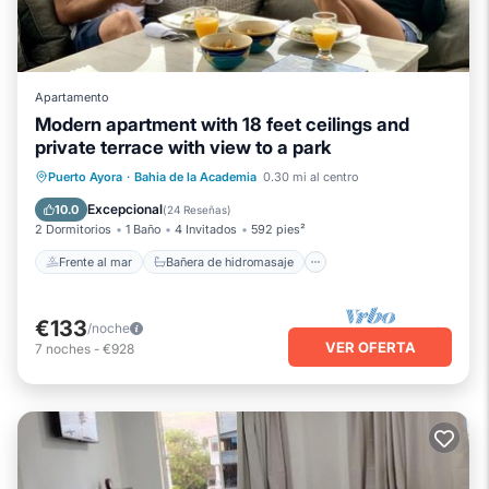
Apartamento
Modern apartment with 18 feet ceilings and
private terrace with view to a park
Frente al mar
Bañera de hidromasaje
Puerto Ayora
·
Bahia de la Academia
0.30 mi al centro
Aparcamiento
Vista al mar
Excepcional
10.0
(
24 Reseñas
)
2 Dormitorios
1 Baño
4 Invitados
592 pies²
Frente al mar
Bañera de hidromasaje
€133
/noche
VER OFERTA
7
noches
-
€928