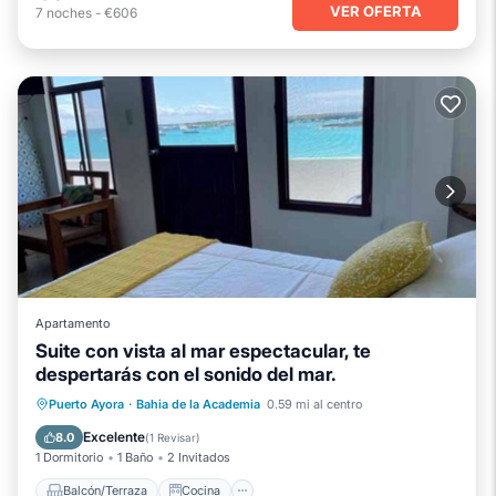
VER OFERTA
7
noches
-
€606
Apartamento
Suite con vista al mar espectacular, te
despertarás con el sonido del mar.
Balcón/Terraza
Cocina
Puerto Ayora
·
Bahia de la Academia
0.59 mi al centro
Aire acondicionado
Internet
Excelente
8.0
(
1 Revisar
)
1 Dormitorio
1 Baño
2 Invitados
Balcón/Terraza
Cocina