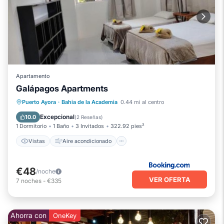
Apartamento
Galápagos Apartments
Vistas
Aire acondicionado
Internet
Puerto Ayora
·
Bahia de la Academia
0.44 mi al centro
Apto para niños
Excepcional
10.0
(
2 Reseñas
)
1 Dormitorio
1 Baño
3 Invitados
322.92 pies²
Vistas
Aire acondicionado
€48
/noche
VER OFERTA
7
noches
-
€335
Ahorra con
OneKey