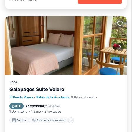
Casa
Galapagos Suite Velero
Cocina
Aire acondicionado
Internet
Puerto Ayora
·
Bahia de la Academia
0.64 mi al centro
Apto para niños
Excepcional
10.0
(
2 Reseñas
)
1 Dormitorio
1 Baño
2 Invitados
Cocina
Aire acondicionado