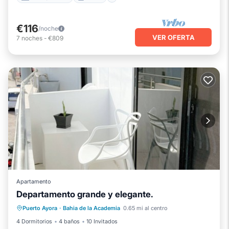
€116
/noche
VER OFERTA
7
noches
-
€809
Apartamento
Departamento grande y elegante.
Cocina
Aire acondicionado
Internet
Puerto Ayora
·
Bahia de la Academia
0.65 mi al centro
Apto para niños
4 Dormitorios
4 baños
10 Invitados