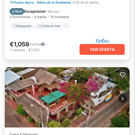
Desayuno
Vista al mar
Puerto Ayora
·
Bahia de la Academia
0.50 mi al centro
Balcón/Terraza
Vistas
Excepcional
10.0
(
1 Revisar
)
5 Dormitorios
6 baños
10 Invitados
Desayuno
Vista al mar
€1,059
/noche
VER OFERTA
7
noches
-
€7,412
Cama Y Desayuno