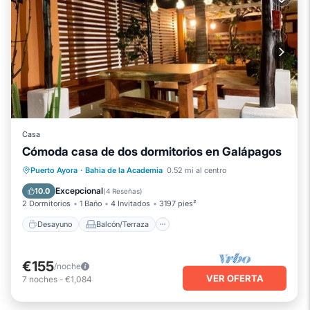
Casa
Cómoda casa de dos dormitorios en Galápagos
Desayuno
Balcón/Terraza
Cocina
Puerto Ayora
·
Bahia de la Academia
0.52 mi al centro
Aire acondicionado
Excepcional
10.0
(
4 Reseñas
)
2 Dormitorios
1 Baño
4 Invitados
3197 pies²
Desayuno
Balcón/Terraza
€155
/noche
VER OFERTA
7
noches
-
€1,084