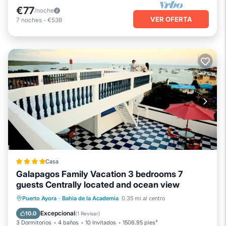
€77
/noche
VER OFERTA
7
noches
-
€538
Casa
Galapagos Family Vacation 3 bedrooms 7
guests Centrally located and ocean view
Frente al mar
Desayuno
Puerto Ayora
·
Bahia de la Academia
0.35 mi al centro
Vista al mar
Balcón/Terraza
Excepcional
10.0
(
1 Revisar
)
3 Dormitorios
4 baños
10 Invitados
1506.95 pies²