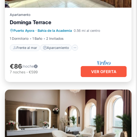
Apartamento
Dominga Terrace
Frente al mar
Aparcamiento
Puerto Ayora
·
Bahia de la Academia
0.56 mi al centro
Vista al mar
Balcón/Terraza
1 Dormitorio
1 Baño
2 Invitados
Frente al mar
Aparcamiento
€86
/noche
VER OFERTA
7
noches
-
€599