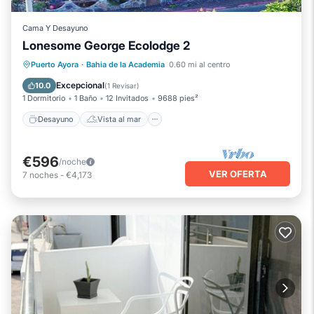
Cama Y Desayuno
Lonesome George Ecolodge 2
Desayuno
Vista al mar
Puerto Ayora
·
Bahia de la Academia
0.60 mi al centro
Balcón/Terraza
Vistas
Excepcional
10.0
(
1 Revisar
)
1 Dormitorio
1 Baño
12 Invitados
9688 pies²
Desayuno
Vista al mar
€596
/noche
VER OFERTA
7
noches
-
€4,173