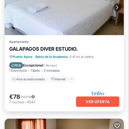
Apartamento
GALAPAGOS DIVER ESTUDIO.
Aire acondicionado
Internet
Puerto Ayora
·
Bahia de la Academia
0.41 mi al centro
Apto para niños
Lavandería
Excepcional
10.0
(
1 Revisar
)
1 Dormitorio
1 Baño
3 Invitados
Aire acondicionado
Internet
€78
/noche
VER OFERTA
7
noches
-
€547