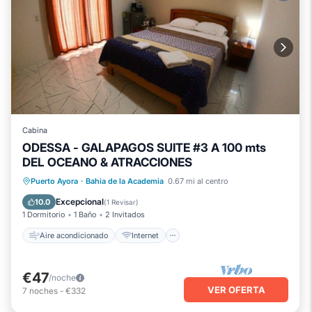
Cabina
ODESSA - GALAPAGOS SUITE #3 A 100 mts
DEL OCEANO & ATRACCIONES
Aire acondicionado
Internet
Puerto Ayora
·
Bahia de la Academia
0.67 mi al centro
Apto para niños
TV
Excepcional
10.0
(
1 Revisar
)
1 Dormitorio
1 Baño
2 Invitados
Aire acondicionado
Internet
€47
/noche
VER OFERTA
7
noches
-
€332