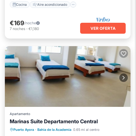
Cocina
Aire acondicionado
€169
/noche
VER OFERTA
7
noches
-
€1,180
Apartamento
Marinas Suite Departamento Central
Aire acondicionado
Internet
Puerto Ayora
·
Bahia de la Academia
0.65 mi al centro
Apto para niños
Lavandería