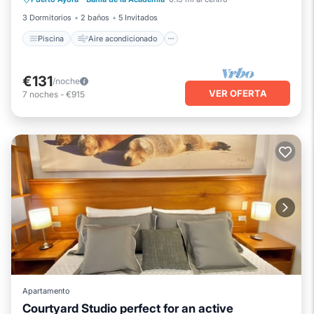
Apto para niños
3 Dormitorios
2 baños
5 Invitados
Piscina
Aire acondicionado
€131
/noche
VER OFERTA
7
noches
-
€915
Apartamento
Courtyard Studio perfect for an active