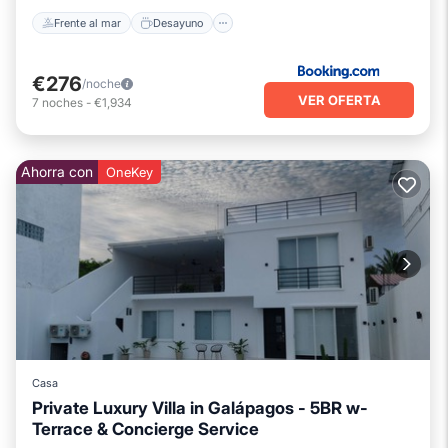
Frente al mar
Desayuno
€276
/noche
VER OFERTA
7
noches
-
€1,934
Ahorra con
OneKey
Casa
Private Luxury Villa in Galápagos - 5BR w-
Terrace & Concierge Service