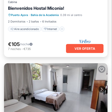
Cabina
Bienvenidos Hostal Miconia!
Aire acondicionado
Internet
TV
Puerto Ayora
·
Bahia de la Academia
0.39 mi al centro
Ropa de cama
2 Dormitorios
2 baños
6 Invitados
Aire acondicionado
Internet
€105
/noche
VER OFERTA
7
noches
-
€735