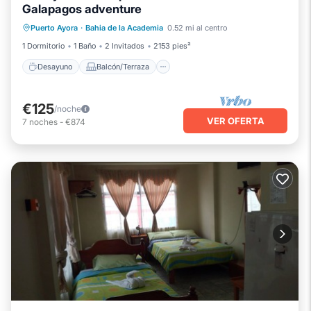
Galapagos adventure
Desayuno
Balcón/Terraza
Cocina
Puerto Ayora
·
Bahia de la Academia
0.52 mi al centro
Aire acondicionado
1 Dormitorio
1 Baño
2 Invitados
2153 pies²
Desayuno
Balcón/Terraza
€125
/noche
VER OFERTA
7
noches
-
€874