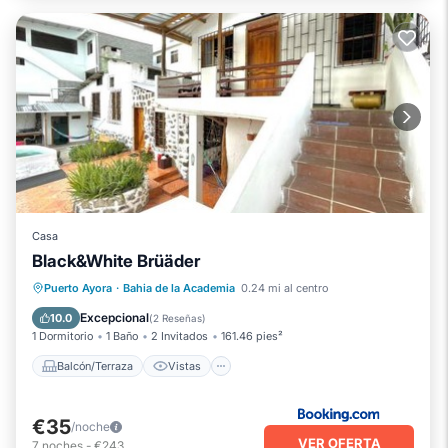
Casa
Black&White Brüäder
Balcón/Terraza
Vistas
Cocina
Puerto Ayora
·
Bahia de la Academia
0.24 mi al centro
Internet
Excepcional
10.0
(
2 Reseñas
)
1 Dormitorio
1 Baño
2 Invitados
161.46 pies²
Balcón/Terraza
Vistas
€35
/noche
VER OFERTA
7
noches
-
€243