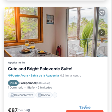
Apartamento
Cute and Bright Paloverde Suite!
Balcón/Terraza
Cocina
Puerto Ayora
·
Bahia de la Academia
0.31 mi al centro
Aire acondicionado
Internet
Excepcional
9.6
(
8 Reseñas
)
1 Dormitorio
1 Baño
2 Invitados
Balcón/Terraza
Cocina
€87
/noche