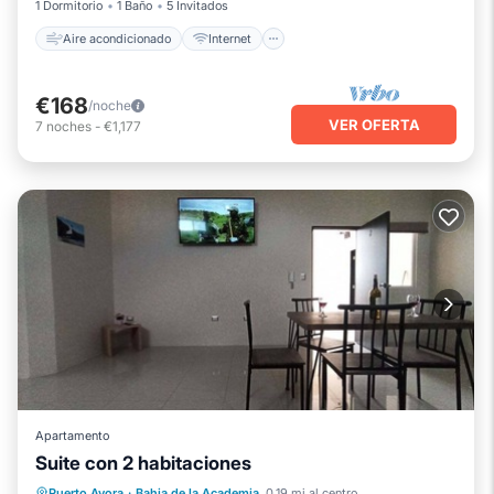
1 Dormitorio
1 Baño
5 Invitados
Aire acondicionado
Internet
€168
/noche
VER OFERTA
7
noches
-
€1,177
Apartamento
Suite con 2 habitaciones
Piscina
Aire acondicionado
Internet
Puerto Ayora
·
Bahia de la Academia
0.19 mi al centro