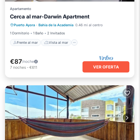
Apartamento
Cerca al mar-Darwin Apartment
Frente al mar
Vista al mar
Vistas
Puerto Ayora
·
Bahia de la Academia
0.46 mi al centro
Aire acondicionado
1 Dormitorio
1 Baño
2 Invitados
Frente al mar
Vista al mar
€87
/noche
VER OFERTA
7
noches
-
€611