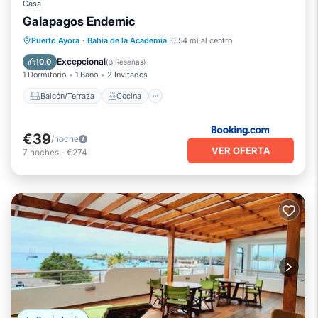
Bahia de la Academia en este Casa.
Casa
Galapagos Endemic
Balcón/Terraza
Cocina
Puerto Ayora
·
Bahia de la Academia
0.54 mi al centro
Aire acondicionado
Internet
Excepcional
10.0
(
3 Reseñas
)
1 Dormitorio
1 Baño
2 Invitados
Balcón/Terraza
Cocina
€39
/noche
VER OFERTA
7
noches
-
€274