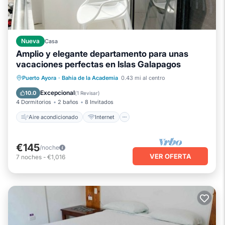
Nueva
Casa
Amplio y elegante departamento para unas
vacaciones perfectas en Islas Galapagos
Aire acondicionado
Internet
Puerto Ayora
·
Bahia de la Academia
0.43 mi al centro
Apto para niños
Lavandería
Excepcional
10.0
(
1 Revisar
)
4 Dormitorios
2 baños
8 Invitados
Aire acondicionado
Internet
€145
/noche
VER OFERTA
7
noches
-
€1,016