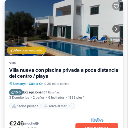
Muy bien valorado
Villa
Villa nueva con piscina privada a poca distancia
del centro / playa
Piscina privada
Frente al mar
Santanyi
·
Cala d'Or
0.30 mi al centro
Aparcamiento
Piscina
Excepcional
10.0
(
64 Reseñas
)
3 Dormitorios
2 baños
6 Invitados
1938 pies²
Piscina privada
Frente al mar
€246
/noche