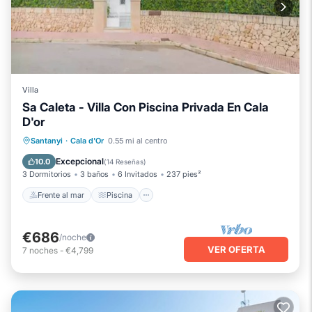
Villa
Sa Caleta - Villa Con Piscina Privada En Cala
D'or
Frente al mar
Piscina
Vista al mar
Santanyi
·
Cala d'Or
0.55 mi al centro
Vistas
Excepcional
10.0
(
14 Reseñas
)
3 Dormitorios
3 baños
6 Invitados
237 pies²
Frente al mar
Piscina
€686
/noche
VER OFERTA
7
noches
-
€4,799