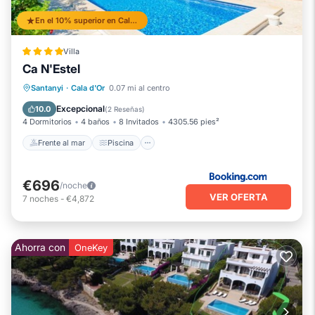
En el 10% superior en Cala d'Or
Villa
Ca N'Estel
Frente al mar
Piscina
Vista al mar
Santanyi
·
Cala d'Or
0.07 mi al centro
Balcón/Terraza
Excepcional
10.0
(
2 Reseñas
)
4 Dormitorios
4 baños
8 Invitados
4305.56 pies²
Frente al mar
Piscina
€696
/noche
VER OFERTA
7
noches
-
€4,872
Ahorra con
OneKey