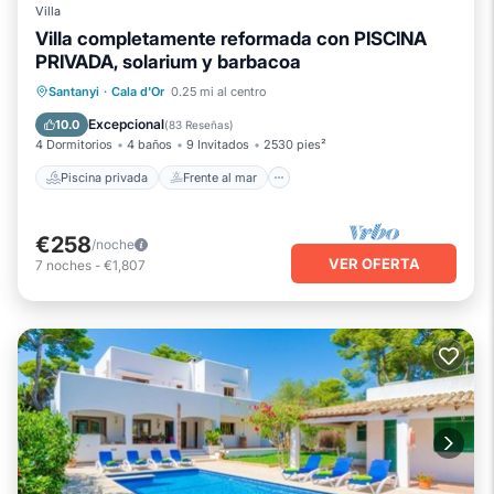
Villa
Villa completamente reformada con PISCINA
PRIVADA, solarium y barbacoa
Piscina privada
Frente al mar
Santanyi
·
Cala d'Or
0.25 mi al centro
Bañera de hidromasaje
Aparcamiento
Excepcional
10.0
(
83 Reseñas
)
4 Dormitorios
4 baños
9 Invitados
2530 pies²
Piscina privada
Frente al mar
€258
/noche
VER OFERTA
7
noches
-
€1,807