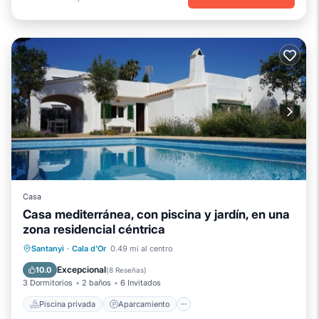
Casa
Casa mediterránea, con piscina y jardín, en una
zona residencial céntrica
Piscina privada
Aparcamiento
Santanyi
·
Cala d'Or
0.49 mi al centro
Piscina
Balcón/Terraza
Excepcional
10.0
(
8 Reseñas
)
3 Dormitorios
2 baños
6 Invitados
Piscina privada
Aparcamiento