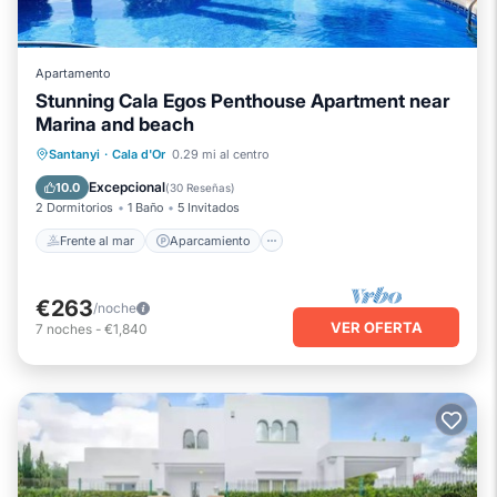
Apartamento
Stunning Cala Egos Penthouse Apartment near
Marina and beach
Frente al mar
Aparcamiento
Piscina
Santanyi
·
Cala d'Or
0.29 mi al centro
Vista al mar
Excepcional
10.0
(
30 Reseñas
)
2 Dormitorios
1 Baño
5 Invitados
Frente al mar
Aparcamiento
€263
/noche
VER OFERTA
7
noches
-
€1,840