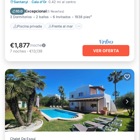
Piscina privada
Frente al mar
Santanyi
·
Cala d'Or
0.42 mi al centro
Aparcamiento
Piscina
Excepcional
10.0
(
5 Reseñas
)
3 Dormitorios
2 baños
6 Invitados
1938 pies²
Piscina privada
Frente al mar
€1,877
/noche
VER OFERTA
7
noches
-
€13,139
Chalet De Esquí