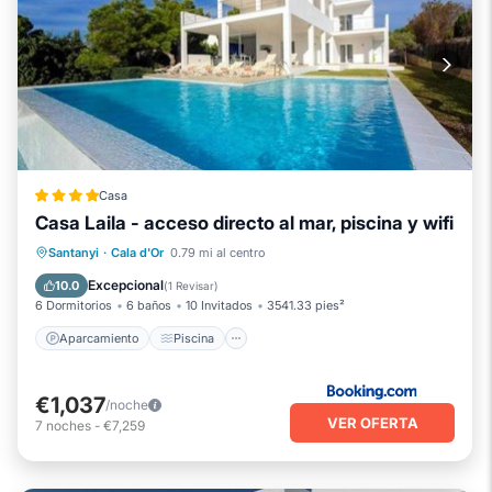
Casa
Casa Laila - acceso directo al mar, piscina y wifi
Aparcamiento
Piscina
Santanyi
·
Cala d'Or
0.79 mi al centro
Balcón/Terraza
Vistas
Excepcional
10.0
(
1 Revisar
)
6 Dormitorios
6 baños
10 Invitados
3541.33 pies²
Aparcamiento
Piscina
€1,037
/noche
VER OFERTA
7
noches
-
€7,259