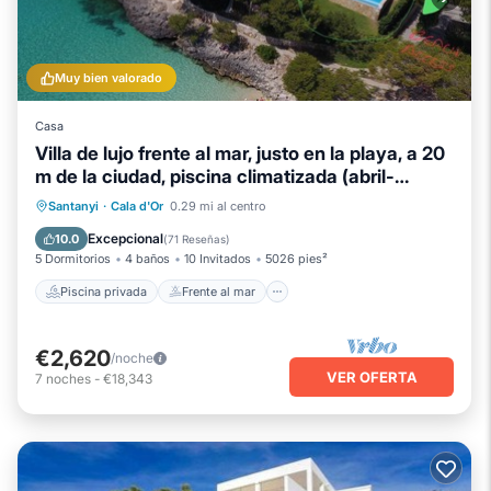
Muy bien valorado
Casa
Villa de lujo frente al mar, justo en la playa, a 20
m de la ciudad, piscina climatizada (abril-
octubre)
Piscina privada
Frente al mar
Santanyi
·
Cala d'Or
0.29 mi al centro
Aparcamiento
Piscina
Excepcional
10.0
(
71 Reseñas
)
5 Dormitorios
4 baños
10 Invitados
5026 pies²
Piscina privada
Frente al mar
€2,620
/noche
VER OFERTA
7
noches
-
€18,343