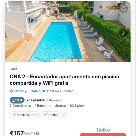
Casa
ONA 2 - Encantador apartamento con piscina
compartida y WiFi gratis
Frente al mar
Piscina
Vista al mar
Santanyi
·
Cala d'Or
0.50 mi al centro
Balcón/Terraza
Excepcional
10.0
(
5 Reseñas
)
2 Dormitorios
1 Baño
4 Invitados
624 pies²
Frente al mar
Piscina
€167
/noche