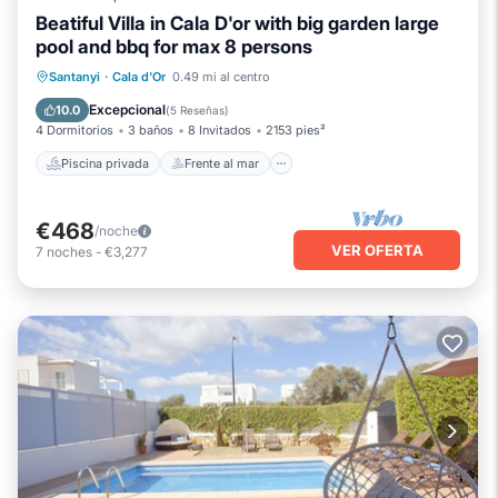
Beatiful Villa in Cala D'or with big garden large
pool and bbq for max 8 persons
Piscina privada
Frente al mar
Santanyi
·
Cala d'Or
0.49 mi al centro
Bañera de hidromasaje
Aparcamiento
Excepcional
10.0
(
5 Reseñas
)
4 Dormitorios
3 baños
8 Invitados
2153 pies²
Piscina privada
Frente al mar
€468
/noche
VER OFERTA
7
noches
-
€3,277