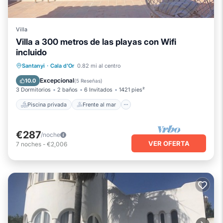
Villa
Villa a 300 metros de las playas con Wifi
incluido
Piscina privada
Frente al mar
Santanyi
·
Cala d'Or
0.82 mi al centro
Aparcamiento
Piscina
Excepcional
10.0
(
5 Reseñas
)
3 Dormitorios
2 baños
6 Invitados
1421 pies²
Piscina privada
Frente al mar
€287
/noche
VER OFERTA
7
noches
-
€2,006