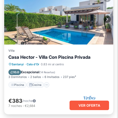
Villa
Casa Hector - Villa Con Piscina Privada
Piscina
Cocina
Aire acondicionado
Santanyi
·
Cala d'Or
0.83 mi al centro
Apto para niños
Excepcional
10.0
(
14 Reseñas
)
3 Dormitorios
2 baños
6 Invitados
237 pies²
Piscina
Cocina
€383
/noche
VER OFERTA
7
noches
-
€2,684