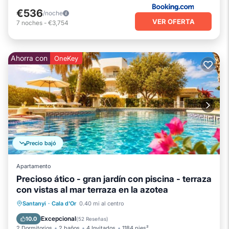
€536
/noche
VER OFERTA
7
noches
-
€3,754
Ahorra con
OneKey
Precio bajó
Apartamento
Precioso ático - gran jardín con piscina - terraza
con vistas al mar terraza en la azotea
Frente al mar
Aparcamiento
Piscina
Santanyi
·
Cala d'Or
0.40 mi al centro
Vista al mar
Excepcional
10.0
(
52 Reseñas
)
2 Dormitorios
2 baños
4 Invitados
1184 pies²