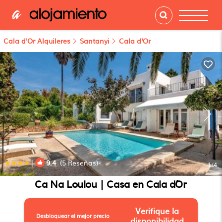
Cala d'Or Alquileres
Santanyi
Cala d'Or
|
9.4
(5 Reseñas)
1
/4
Ca Na Loulou | Casa en Cala d´Or
Verifique la
Desbloquear el mejor precio
disponibilidad