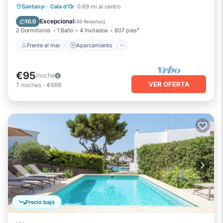
Frente al mar
Aparcamiento
Piscina
Santanyi
·
Cala d'Or
0.69 mi al centro
Vista al mar
Excepcional
10.0
(
49 Reseñas
)
2 Dormitorios
1 Baño
4 Invitados
807 pies²
Frente al mar
Aparcamiento
€95
/noche
VER OFERTA
7
noches
-
€668
Precio bajó