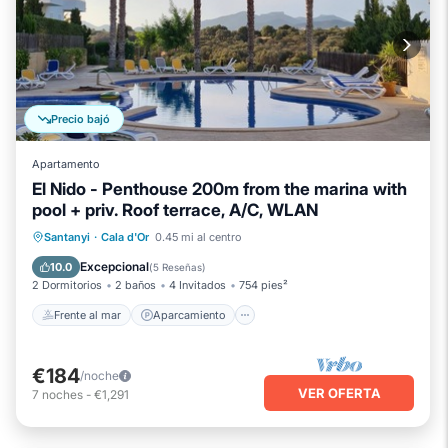
Precio bajó
Apartamento
El Nido - Penthouse 200m from the marina with
pool + priv. Roof terrace, A/C, WLAN
Frente al mar
Aparcamiento
Piscina
Santanyi
·
Cala d'Or
0.45 mi al centro
Vista al mar
Excepcional
10.0
(
5 Reseñas
)
2 Dormitorios
2 baños
4 Invitados
754 pies²
Frente al mar
Aparcamiento
€184
/noche
VER OFERTA
7
noches
-
€1,291