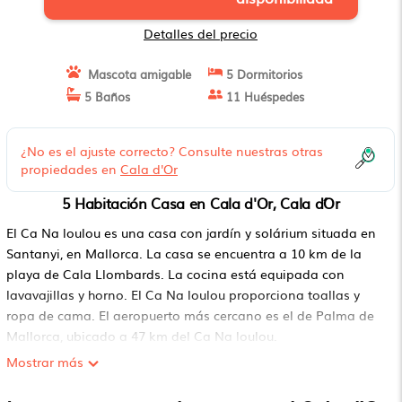
Detalles del precio
Mascota amigable
5 Dormitorios
5 Baños
11 Huéspedes
¿No es el ajuste correcto? Consulte nuestras otras
propiedades en
Cala d'Or
5 Habitación Casa en Cala d'Or, Cala d´Or
El Ca Na loulou es una casa con jardín y solárium situada en
Santanyi, en Mallorca. La casa se encuentra a 10 km de la
playa de Cala Llombards. La cocina está equipada con
lavavajillas y horno. El Ca Na loulou proporciona toallas y
ropa de cama. El aeropuerto más cercano es el de Palma de
Mallorca, ubicado a 47 km del Ca Na loulou.
Mostrar más
Ca Na Loulou se encuentra en Cala d´Or.
Este 5 Dormitorios Casa es adecuado para turistas y viajeros.