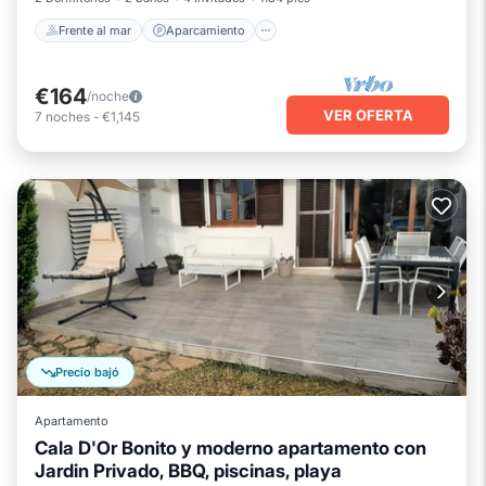
Frente al mar
Aparcamiento
€164
/noche
VER OFERTA
7
noches
-
€1,145
Precio bajó
Apartamento
Cala D'Or Bonito y moderno apartamento con
Jardin Privado, BBQ, piscinas, playa