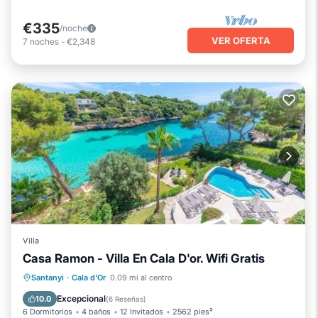
€335
/noche
VER OFERTA
7
noches
-
€2,348
Villa
Casa Ramon - Villa En Cala D'or. Wifi Gratis
Frente al mar
Vista al mar
Vistas
Santanyi
·
Cala d'Or
0.09 mi al centro
Cocina
Excepcional
10.0
(
6 Reseñas
)
6 Dormitorios
4 baños
12 Invitados
2562 pies²