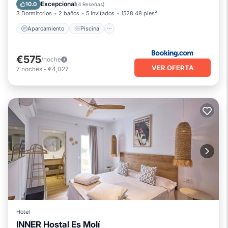
Aire acondicionado
Excepcional
10.0
(
4 Reseñas
)
3 Dormitorios
2 baños
5 Invitados
1528.48 pies²
Aparcamiento
Piscina
€575
/noche
VER OFERTA
7
noches
-
€4,027
Hotel
INNER Hostal Es Molí