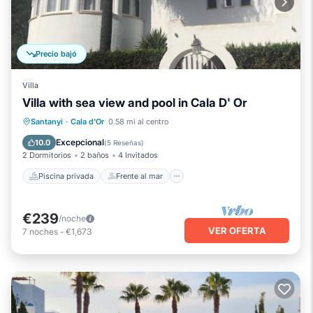
Precio bajó
Villa
Villa with sea view and pool in Cala D' Or
Piscina privada
Frente al mar
Santanyi
·
Cala d'Or
0.58 mi al centro
Aparcamiento
Piscina
Excepcional
10.0
(
5 Reseñas
)
2 Dormitorios
2 baños
4 Invitados
Piscina privada
Frente al mar
€239
/noche
VER OFERTA
7
noches
-
€1,673