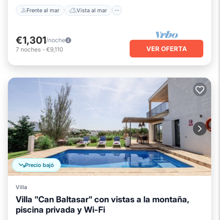
Frente al mar
Vista al mar
€1,301
/noche
VER OFERTA
7
noches
-
€9,110
Precio bajó
Villa
Villa "Can Baltasar" con vistas a la montaña,
piscina privada y Wi-Fi