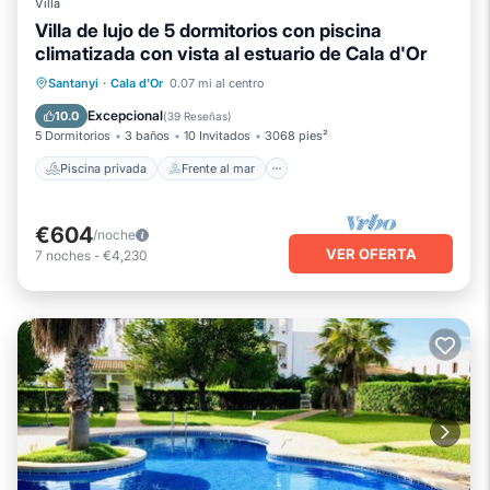
Villa
Villa de lujo de 5 dormitorios con piscina
climatizada con vista al estuario de Cala d'Or
Piscina privada
Frente al mar
Santanyi
·
Cala d'Or
0.07 mi al centro
Aparcamiento
Piscina
Excepcional
10.0
(
39 Reseñas
)
5 Dormitorios
3 baños
10 Invitados
3068 pies²
Piscina privada
Frente al mar
€604
/noche
VER OFERTA
7
noches
-
€4,230