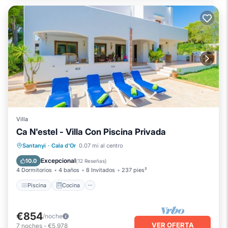
Villa
Ca N'estel - Villa Con Piscina Privada
Piscina
Cocina
Aire acondicionado
Santanyi
·
Cala d'Or
0.07 mi al centro
Apto para niños
Excepcional
10.0
(
12 Reseñas
)
4 Dormitorios
4 baños
8 Invitados
237 pies²
Piscina
Cocina
€854
/noche
VER OFERTA
7
noches
-
€5,978