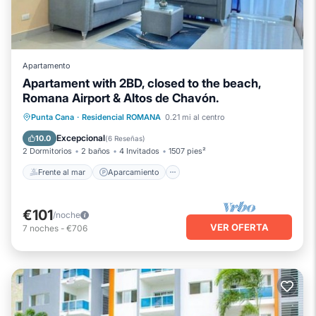
Apartamento
Apartament with 2BD, closed to the beach,
Romana Airport & Altos de Chavón.
Frente al mar
Aparcamiento
Punta Cana
·
Residencial ROMANA
0.21 mi al centro
Vista al mar
Balcón/Terraza
Excepcional
10.0
(
6 Reseñas
)
2 Dormitorios
2 baños
4 Invitados
1507 pies²
Frente al mar
Aparcamiento
€101
/noche
VER OFERTA
7
noches
-
€706