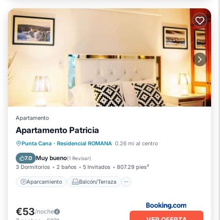
Apartamento
Apartamento Patricia
Aparcamiento
Balcón/Terraza
Punta Cana
·
Residencial ROMANA
0.26 mi al centro
Aire acondicionado
Internet
Muy bueno
7.0
(
1 Revisar
)
3 Dormitorios
2 baños
5 Invitados
807.29 pies²
Aparcamiento
Balcón/Terraza
€53
/noche
VER OFERTA