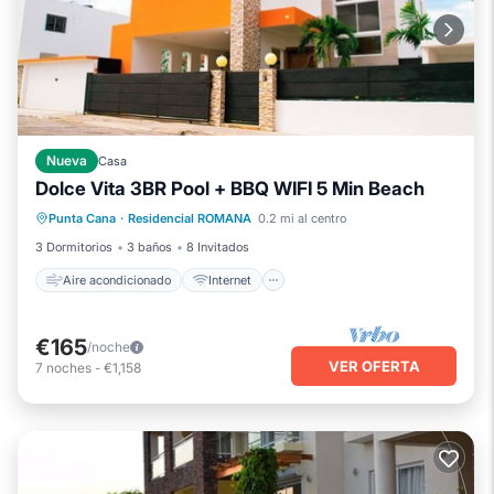
Nueva
Casa
Dolce Vita 3BR Pool + BBQ WIFI 5 Min Beach
Aire acondicionado
Internet
Punta Cana
·
Residencial ROMANA
0.2 mi al centro
Apto para niños
Lavandería
3 Dormitorios
3 baños
8 Invitados
Aire acondicionado
Internet
€165
/noche
VER OFERTA
7
noches
-
€1,158