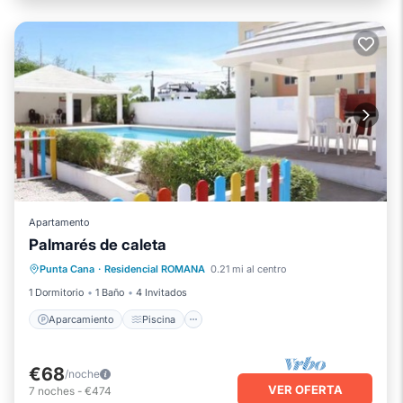
Apartamento
Palmarés de caleta
Aparcamiento
Piscina
Vista al mar
Punta Cana
·
Residencial ROMANA
0.21 mi al centro
Balcón/Terraza
1 Dormitorio
1 Baño
4 Invitados
Aparcamiento
Piscina
€68
/noche
VER OFERTA
7
noches
-
€474