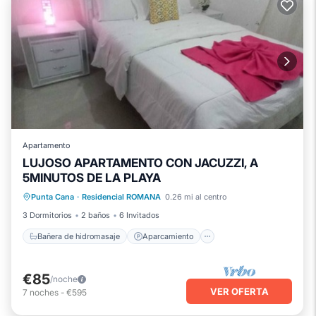
Apartamento
LUJOSO APARTAMENTO CON JACUZZI, A
5MINUTOS DE LA PLAYA
Bañera de hidromasaje
Aparcamiento
Punta Cana
·
Residencial ROMANA
0.26 mi al centro
Balcón/Terraza
Cocina
3 Dormitorios
2 baños
6 Invitados
Bañera de hidromasaje
Aparcamiento
€85
/noche
VER OFERTA
7
noches
-
€595