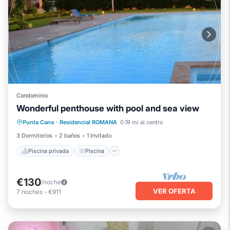
Condominio
Wonderful penthouse with pool and sea view
Piscina privada
Piscina
Punta Cana
·
Residencial ROMANA
0.19 mi al centro
Balcón/Terraza
Cocina
3 Dormitorios
2 baños
1 Invitado
Piscina privada
Piscina
€130
/noche
VER OFERTA
7
noches
-
€911