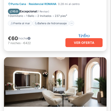
Frente al mar
Bañera de hidromasaje
Punta Cana
·
Residencial ROMANA
0.28 mi al centro
Aparcamiento
Vista al mar
Excepcional
10.0
(
1 Revisar
)
1 Dormitorio
1 Baño
2 Invitados
237 pies²
Frente al mar
Bañera de hidromasaje
€60
/noche
VER OFERTA
7
noches
-
€422