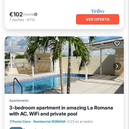
€102
/noche
VER OFERTA
7
noches
-
€712
Apartamento
3-bedroom apartment in amazing La Romana
with AC, WiFi and private pool
Aparcamiento
Piscina
Punta Cana
·
Residencial ROMANA
0.23 mi al centro
Balcón/Terraza
Cocina