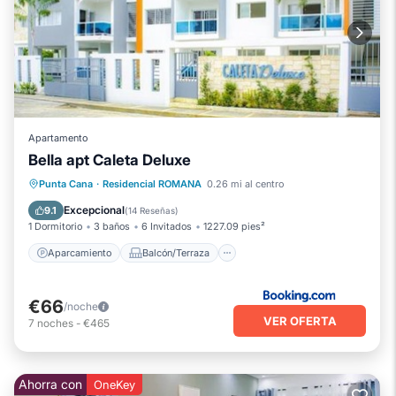
Apartamento
Bella apt Caleta Deluxe
Aparcamiento
Balcón/Terraza
Punta Cana
·
Residencial ROMANA
0.26 mi al centro
Vistas
Aire acondicionado
Excepcional
9.1
(
14 Reseñas
)
1 Dormitorio
3 baños
6 Invitados
1227.09 pies²
Aparcamiento
Balcón/Terraza
€66
/noche
VER OFERTA
7
noches
-
€465
Ahorra con
OneKey