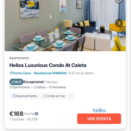
Apartamento
Helios Luxurious Condo At Caleta
Aparcamiento
Vista al mar
Punta Cana
·
Residencial ROMANA
0.27 mi al centro
Balcón/Terraza
Vistas
Excepcional
10.0
(
1 Revisar
)
3 Dormitorios
2 baños
6 Invitados
Aparcamiento
Vista al mar
€168
/noche
VER OFERTA
7
noches
-
€1,178