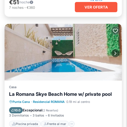
€51
/noche
VER OFERTA
7
noches
-
€360
Casa
La Romana Skye Beach Home w/ private pool
Piscina privada
Frente al mar
Punta Cana
·
Residencial ROMANA
0.19 mi al centro
Piscina
Vista al mar
Excepcional
10.0
(
2 Reseñas
)
3 Dormitorios
3 baños
6 Invitados
Piscina privada
Frente al mar