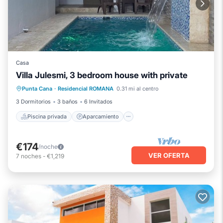
Casa
Villa Julesmi, 3 bedroom house with private
Piscina privada
Aparcamiento
Punta Cana
·
Residencial ROMANA
0.31 mi al centro
Piscina
Balcón/Terraza
3 Dormitorios
3 baños
6 Invitados
Piscina privada
Aparcamiento
€174
/noche
VER OFERTA
7
noches
-
€1,219