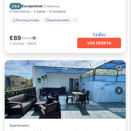
Piscina
Vista al mar
Excepcional
9.2
(
10 Reseñas
)
3 Dormitorios
2 baños
6 Invitados
Piscina privada
Aparcamiento
€89
/noche
VER OFERTA
7
noches
-
€624
Apartamento