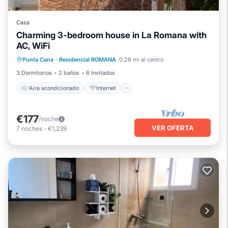
Casa
Charming 3-bedroom house in La Romana with
AC, WiFi
Aire acondicionado
Internet
Punta Cana
·
Residencial ROMANA
0.28 mi al centro
Se admiten mascotas
Apto para niños
3 Dormitorios
2 baños
6 Invitados
Aire acondicionado
Internet
€177
/noche
VER OFERTA
7
noches
-
€1,239