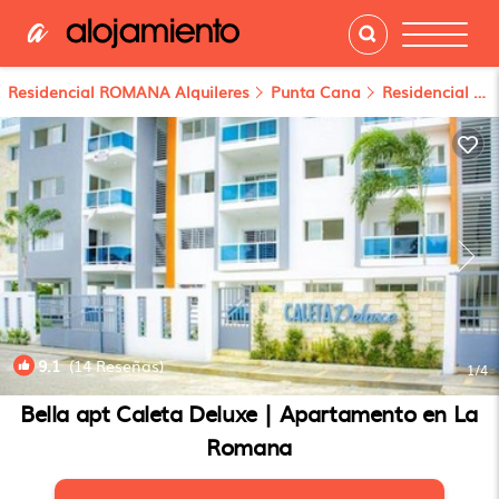
Residencial ROMANA Alquileres
Punta Cana
Residencial ROMANA
9.1
(14 Reseñas)
1
/4
Bella apt Caleta Deluxe | Apartamento en La
Romana