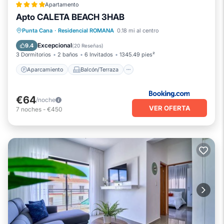
Apartamento
Apto CALETA BEACH 3HAB
Aparcamiento
Balcón/Terraza
Punta Cana
·
Residencial ROMANA
0.18 mi al centro
Vistas
Aire acondicionado
Excepcional
9.4
(
20 Reseñas
)
3 Dormitorios
2 baños
6 Invitados
1345.49 pies²
Aparcamiento
Balcón/Terraza
€64
/noche
VER OFERTA
7
noches
-
€450