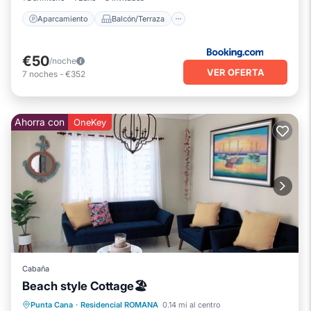
Aparcamiento
Balcón/Terraza
€50
/noche
VER OFERTA
7
noches
-
€352
Ahorra con
OneKey
Cabaña
Beach style Cottage🏖
Piscina privada
Aparcamiento
Punta Cana
·
Residencial ROMANA
0.14 mi al centro