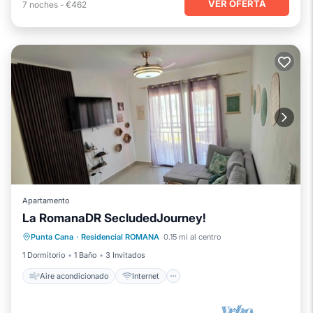
VER OFERTA
7
noches
-
€462
Apartamento
La RomanaDR SecludedJourney!
Aire acondicionado
Internet
Punta Cana
·
Residencial ROMANA
0.15 mi al centro
Apto para niños
Lavandería
1 Dormitorio
1 Baño
3 Invitados
Aire acondicionado
Internet