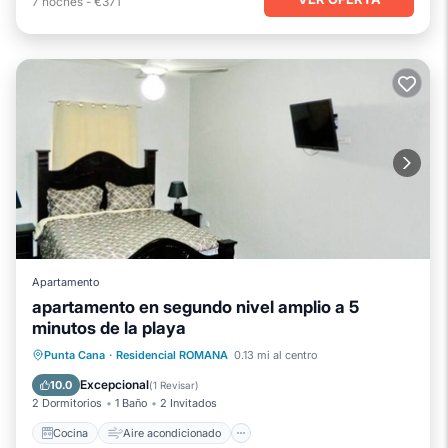
7
noches
-
€371
Apartamento
apartamento en segundo nivel amplio a 5
minutos de la playa
Cocina
Aire acondicionado
Internet
Punta Cana
·
Residencial ROMANA
0.13 mi al centro
Apto para niños
Excepcional
10.0
(
1 Revisar
)
2 Dormitorios
1 Baño
2 Invitados
Cocina
Aire acondicionado