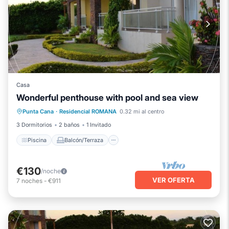
Casa
Wonderful penthouse with pool and sea view
Piscina
Balcón/Terraza
Cocina
Punta Cana
·
Residencial ROMANA
0.32 mi al centro
Aire acondicionado
3 Dormitorios
2 baños
1 Invitado
Piscina
Balcón/Terraza
€130
/noche
VER OFERTA
7
noches
-
€911