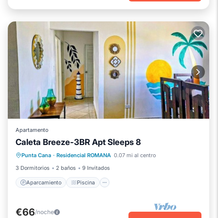
Apartamento
Caleta Breeze-3BR Apt Sleeps 8
Aparcamiento
Piscina
Punta Cana
·
Residencial ROMANA
0.07 mi al centro
Balcón/Terraza
Cocina
3 Dormitorios
2 baños
9 Invitados
Aparcamiento
Piscina
€66
/noche