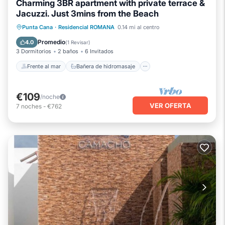
Charming 3BR apartment with private terrace &
Jacuzzi. Just 3mins from the Beach
Frente al mar
Bañera de hidromasaje
Punta Cana
·
Residencial ROMANA
0.14 mi al centro
Aparcamiento
Vista al mar
Promedio
4.0
(
1 Revisar
)
3 Dormitorios
2 baños
6 Invitados
Frente al mar
Bañera de hidromasaje
€109
/noche
VER OFERTA
7
noches
-
€762