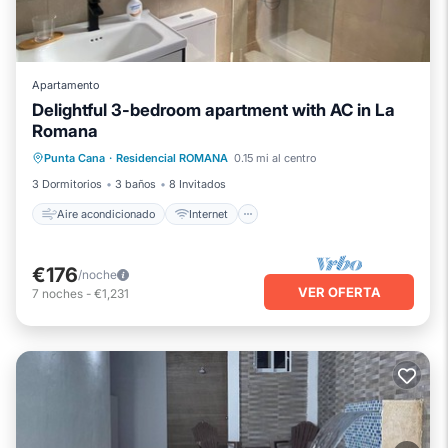
Apartamento
Delightful 3-bedroom apartment with AC in La
Romana
Aire acondicionado
Internet
Punta Cana
·
Residencial ROMANA
0.15 mi al centro
Apto para niños
Lavandería
3 Dormitorios
3 baños
8 Invitados
Aire acondicionado
Internet
€176
/noche
VER OFERTA
7
noches
-
€1,231