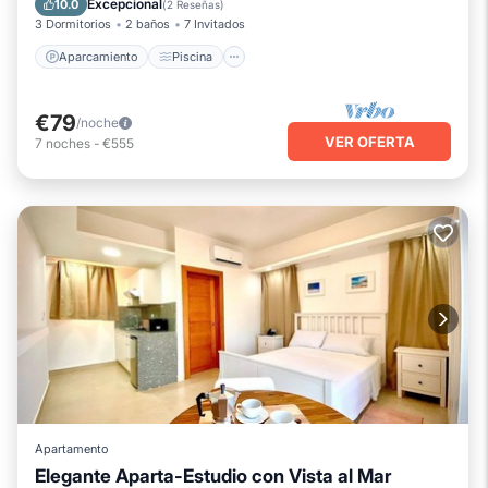
Excepcional
10.0
(
2 Reseñas
)
3 Dormitorios
2 baños
7 Invitados
Aparcamiento
Piscina
€79
/noche
VER OFERTA
7
noches
-
€555
Apartamento
Elegante Aparta-Estudio con Vista al Mar