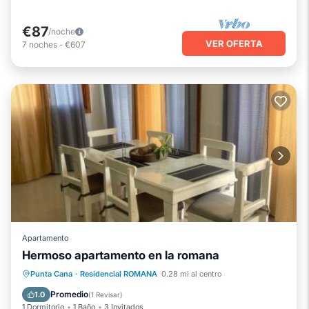
€87
/noche
VER OFERTA
7
noches
-
€607
Apartamento
Hermoso apartamento en la romana
Aparcamiento
Balcón/Terraza
Punta Cana
·
Residencial ROMANA
0.28 mi al centro
Aire acondicionado
Internet
Promedio
1.0
(
1 Revisar
)
1 Dormitorio
1 Baño
3 Invitados