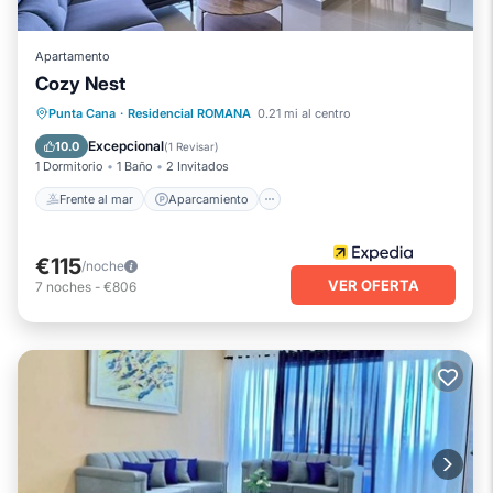
Apartamento
Cozy Nest
Frente al mar
Aparcamiento
Punta Cana
·
Residencial ROMANA
0.21 mi al centro
Vista al mar
Vistas
Excepcional
10.0
(
1 Revisar
)
1 Dormitorio
1 Baño
2 Invitados
Frente al mar
Aparcamiento
€115
/noche
VER OFERTA
7
noches
-
€806