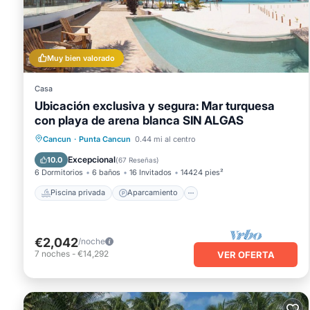
Heart of The Hotel Zone, Cancun". Confiamos únicamente en 
alguna preocupación sobre el información o precisión que de
Muy bien valorado
Casa
Ubicación exclusiva y segura: Mar turquesa
con playa de arena blanca SIN ALGAS
Piscina privada
Aparcamiento
Cancun
·
Punta Cancun
0.44 mi al centro
Piscina
Vista al mar
Excepcional
10.0
(
67 Reseñas
)
6 Dormitorios
6 baños
16 Invitados
14424 pies²
Piscina privada
Aparcamiento
€2,042
/noche
7
noches
-
€14,292
VER OFERTA