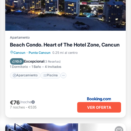
sus detalles compartidos y somos considerados "precisos". Si tie
scribe esto Apartamento, por favor déjanos saber.
Apartamento
Beach Condo. Heart of The Hotel Zone, Cancun
Aparcamiento
Piscina
Cancun
·
Punta Cancun
0.25 mi al centro
Aire acondicionado
Internet
Excepcional
10.0
(
3 Reseñas
)
1 Dormitorio
1 Baño
4 Invitados
Aparcamiento
Piscina
€76
/noche
VER OFERTA
7
noches
-
€535