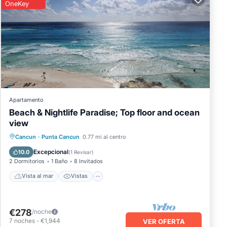
OneKey
Apartamento
Beach & Nightlife Paradise; Top floor and ocean
view
Vista al mar
Vistas
Cancun
·
Punta Cancun
0.77 mi al centro
Aire acondicionado
Internet
Excepcional
10.0
(
1 Revisar
)
2 Dormitorios
1 Baño
8 Invitados
Vista al mar
Vistas
€278
/noche
7
noches
-
€1,944
VER OFERTA