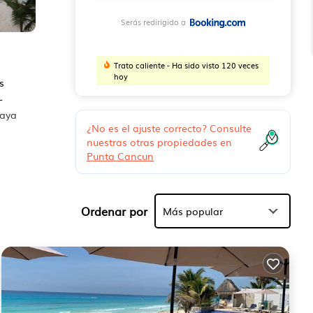
Serás redirigido a
Trato caliente - Ha sido visto 120 veces
hoy
s
-
laya
¿No es el ajuste correcto? Consulte
nuestras otras propiedades en
Punta Cancun
ad.
cada
 sea
Ordenar por
Más popular
lugar
do.