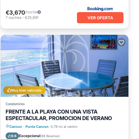
€3,670
/noche
VER OFERTA
7
noches
-
€25,691
Muy bien valorado
Condominio
FRENTE A LA PLAYA CON UNA VISTA
ESPECTACULAR, PROMOCION DE VERANO
Aparcamiento
Piscina
Vista al mar
Cancun
·
Punta Cancun
0.79 mi al centro
Balcón/Terraza
Excepcional
9.6
(
88 Reseñas
)