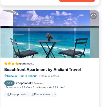
Apartamento
Beachfront Apartment by Andiani Travel
Playa privada
Frente al mar
Cancun
·
Punta Cancun
0.19 mi al centro
Aparcamiento
Piscina
Excepcional
9.7
(
4 Reseñas
)
1 Dormitorio
1 Baño
5 Invitados
645.83 pies²
Playa privada
Frente al mar