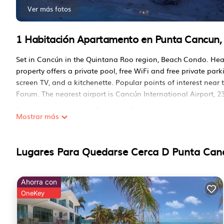
Ver más fotos
1 Habitación Apartamento en Punta Cancun,
Set in Cancún in the Quintana Roo region, Beach Condo. Hea
property offers a private pool, free WiFi and free private park
screen TV, and a kitchenette. Popular points of interest nea
Forum. The nearest airport is Cancún International Airport,
Beach Condo. Heart of The Hotel Zone, Cancun se encuentra
Mostrar más
Este 1 Dormitorio Apartamento es adecuado para turistas y 
Estas comodidades incluyen: Aire acondicionado, Estacionami
Lugares Para Quedarse Cerca D Punta Can
de estrellas y tiene más de 3 reviews con el puntaje promedi
para el trabajo o por el ocio, considere quedarse en este Ap
Puede verificar las revisiones y la descripción de este 1 Do
Ahorra con
Alojamiento.io en Cancún. Estos detalles son Auténtico, co
OneKey
Este Beach Condo. Heart of The Hotel Zone, Cancun en Cancú
enumerado a continuación. Tenga en cuenta que estos detal