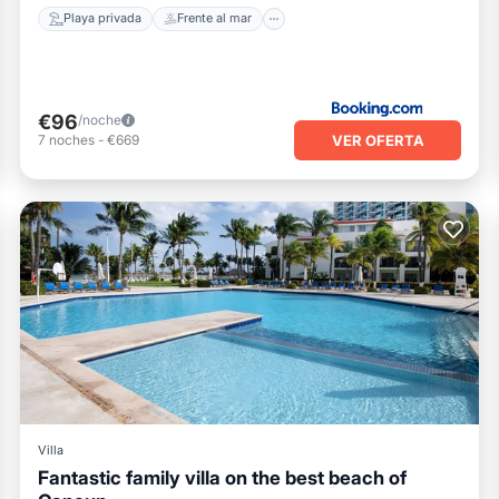
Playa privada
Frente al mar
€96
/noche
VER OFERTA
7
noches
-
€669
Villa
Fantastic family villa on the best beach of