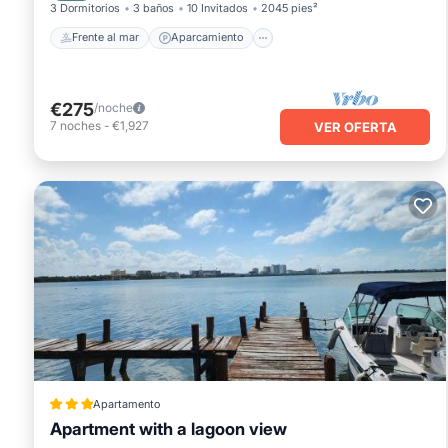
3 Dormitorios
3 baños
10 Invitados
2045 pies²
Frente al mar
Aparcamiento
€275
/noche
7
noches
-
€1,927
VER OFERTA
Apartamento
Apartment with a lagoon view