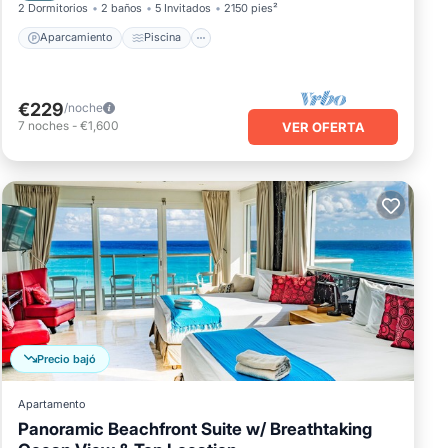
2 Dormitorios
2 baños
5 Invitados
2150 pies²
Aparcamiento
Piscina
€229
/noche
7
noches
-
€1,600
VER OFERTA
Precio bajó
Apartamento
Panoramic Beachfront Suite w/ Breathtaking