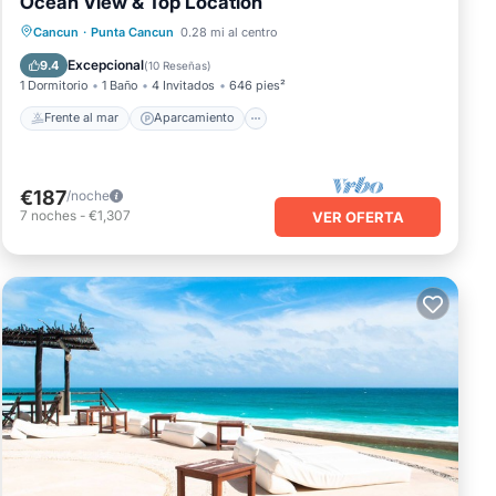
Ocean View & Top Location
Frente al mar
Aparcamiento
Piscina
Cancun
·
Punta Cancun
0.28 mi al centro
Vista al mar
Excepcional
9.4
(
10 Reseñas
)
1 Dormitorio
1 Baño
4 Invitados
646 pies²
Frente al mar
Aparcamiento
€187
/noche
7
noches
-
€1,307
VER OFERTA