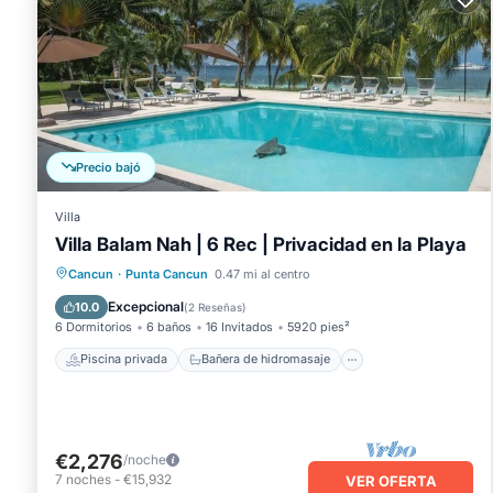
Precio bajó
Villa
Villa Balam Nah | 6 Rec | Privacidad en la Playa
Piscina privada
Bañera de hidromasaje
Cancun
·
Punta Cancun
0.47 mi al centro
Aparcamiento
Piscina
Excepcional
10.0
(
2 Reseñas
)
6 Dormitorios
6 baños
16 Invitados
5920 pies²
Piscina privada
Bañera de hidromasaje
€2,276
/noche
7
noches
-
€15,932
VER OFERTA