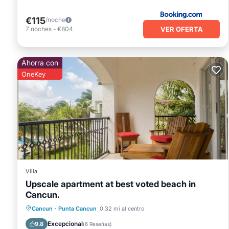
€115
/noche
VER OFERTA
7
noches
-
€804
Ahorra con
OneKey
Villa
Upscale apartment at best voted beach in
Cancun.
Frente al mar
Aparcamiento
Piscina
Cancun
·
Punta Cancun
0.32 mi al centro
Vista al mar
Excepcional
9.8
(
6 Reseñas
)