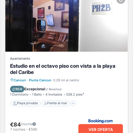
Apartamento
Estudio en el octavo piso con vista a la playa
del Caribe
Playa privada
Frente al mar
Cancun
·
Punta Cancun
0.26 mi al centro
Aparcamiento
Piscina
Excepcional
10.0
(
2 Reseñas
)
1 Dormitorio
1 Baño
4 Invitados
538.2 pies²
Playa privada
Frente al mar
€84
/noche
VER OFERTA
7
noches
-
€590