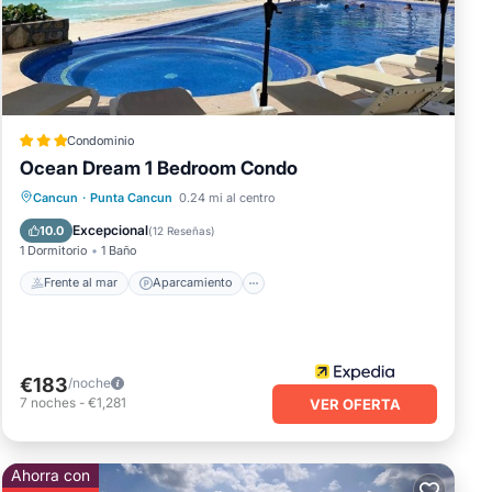
ne
Condominio
Ocean Dream 1 Bedroom Condo
Frente al mar
Aparcamiento
Piscina
Cancun
·
Punta Cancun
0.24 mi al centro
Spa
Excepcional
10.0
(
12 Reseñas
)
1 Dormitorio
1 Baño
Frente al mar
Aparcamiento
€183
/noche
7
noches
-
€1,281
VER OFERTA
Ahorra con