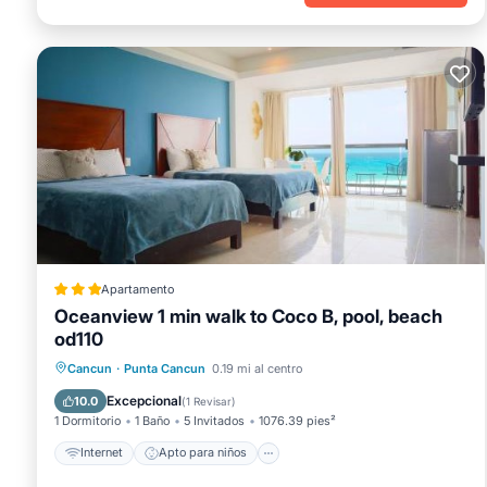
Apartamento
Oceanview 1 min walk to Coco B, pool, beach
od110
Internet
Apto para niños
Cancun
·
Punta Cancun
0.19 mi al centro
Seguridad/Protección
Excepcional
10.0
(
1 Revisar
)
1 Dormitorio
1 Baño
5 Invitados
1076.39 pies²
Internet
Apto para niños