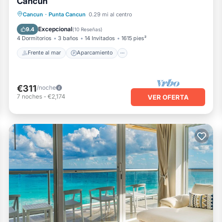
Cancun
Frente al mar
Aparcamiento
Piscina
Cancun
·
Punta Cancun
0.29 mi al centro
Vista al mar
Excepcional
9.4
(
10 Reseñas
)
4 Dormitorios
3 baños
14 Invitados
1615 pies²
Frente al mar
Aparcamiento
€311
/noche
7
noches
-
€2,174
VER OFERTA