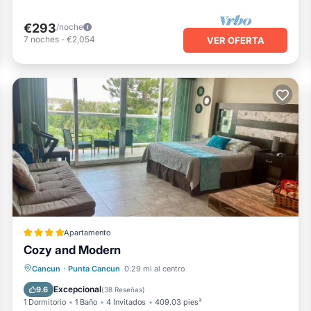
€293
/noche
7
noches
-
€2,054
VER OFERTA
Apartamento
Cozy and Modern
Playa privada
Frente al mar
Cancun
·
Punta Cancun
0.29 mi al centro
Aparcamiento
Piscina
Excepcional
9.6
(
38 Reseñas
)
1 Dormitorio
1 Baño
4 Invitados
409.03 pies²