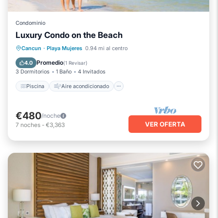
Condominio
Luxury Condo on the Beach
Piscina
Aire acondicionado
Internet
Cancun
·
Playa Mujeres
0.94 mi al centro
Apto para niños
Promedio
4.0
(
1 Revisar
)
3 Dormitorios
1 Baño
4 Invitados
Piscina
Aire acondicionado
€480
/noche
VER OFERTA
7
noches
-
€3,363