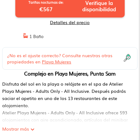
Verifique la
Tarifas nocturnas de:
€567
disponibilidad
Detalles del precio
1 Baño
¿No es el ajuste correcto? Consulte nuestras otras
propiedades en
Playa Mujeres
Complejo en Playa Mujeres, Punta Sam
Disfruta del sol en la playa o relájate en el spa de Atelier
Playa Mujeres - Adults Only - All Inclusive. Después podrás
saciar el apetito en uno de los 13 restaurantes de este
alojamiento.
Atelier Playa Mujeres - Adults Only - All Inclusive ofrece 593
alojamientos con aire acondicionado, artículos del minibar
gratis y caja fuerte (cabe un portátil). Las camas están
Mostrar más
vestidas con edredón de plumas y ropa de cama de alta