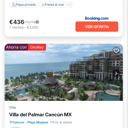
Playa privada
Frente al mar
€436
/noche
VER OFERTA
7
noches
-
€3,050
Ahorra con
OneKey
Villa
Villa del Palmar Cancún MX
Bañera de hidromasaje
Cocina
Cancun
·
Playa Mujeres
1.11 mi al centro