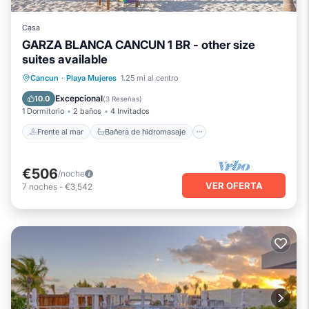
Casa
GARZA BLANCA CANCUN 1 BR - other size
suites available
Frente al mar
Bañera de hidromasaje
Cancun
·
Playa Mujeres
1.25 mi al centro
Piscina
Vista al mar
Excepcional
10.0
(
3 Reseñas
)
1 Dormitorio
2 baños
4 Invitados
Frente al mar
Bañera de hidromasaje
€506
/noche
VER OFERTA
7
noches
-
€3,542