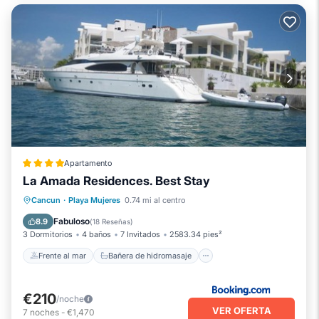
Apartamento
La Amada Residences. Best Stay
Frente al mar
Bañera de hidromasaje
Cancun
·
Playa Mujeres
0.74 mi al centro
Aparcamiento
Piscina
Fabuloso
8.9
(
18 Reseñas
)
3 Dormitorios
4 baños
7 Invitados
2583.34 pies²
Frente al mar
Bañera de hidromasaje
€210
/noche
VER OFERTA
7
noches
-
€1,470