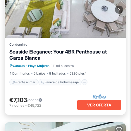
Condominio
Seaside Elegance: Your 4BR Penthouse at
Garza Blanca
Frente al mar
Bañera de hidromasaje
Cancun
·
Playa Mujeres
1.11 mi al centro
Desayuno
Aparcamiento
4 Dormitorios
5 baños
8 Invitados
5320 pies²
Frente al mar
Bañera de hidromasaje
€7,103
/noche
VER OFERTA
7
noches
-
€49,722