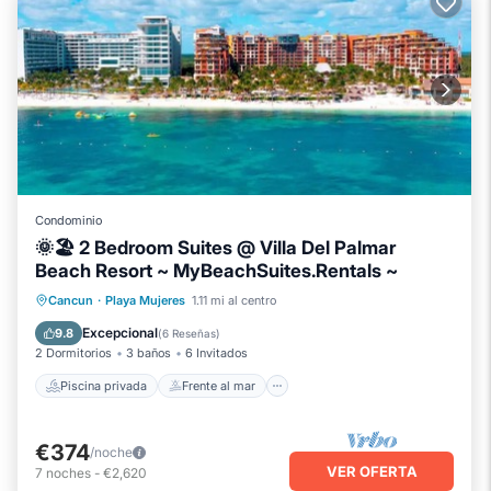
Condominio
🌞🏖️ 2 Bedroom Suites @ Villa Del Palmar
Beach Resort ~ MyBeachSuites.Rentals ~
Piscina privada
Frente al mar
Cancun
·
Playa Mujeres
1.11 mi al centro
Bañera de hidromasaje
Desayuno
Excepcional
9.8
(
6 Reseñas
)
2 Dormitorios
3 baños
6 Invitados
Piscina privada
Frente al mar
€374
/noche
VER OFERTA
7
noches
-
€2,620