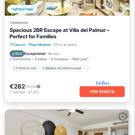
Precio bajó
Condominio
Spacious 2BR Escape at Villa del Palmar –
Perfect for Families
Frente al mar
Bañera de hidromasaje
Cancun
·
Playa Mujeres
1.13 mi al centro
Desayuno
Aparcamiento
Excepcional
10.0
(
1 Revisar
)
2 Dormitorios
3 baños
6 Invitados
1980 pies²
Frente al mar
Bañera de hidromasaje
€282
/noche
VER OFERTA
7
noches
-
€1,971