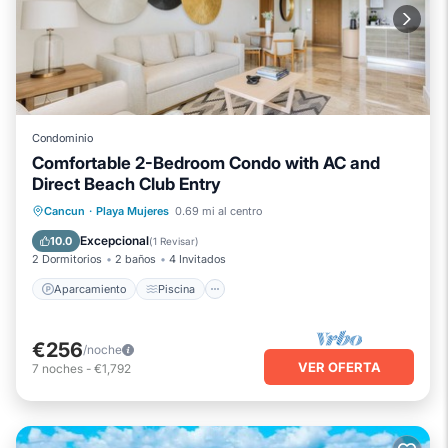
Condominio
Comfortable 2-Bedroom Condo with AC and
Direct Beach Club Entry
Aparcamiento
Piscina
Vista al mar
Cancun
·
Playa Mujeres
0.69 mi al centro
Balcón/Terraza
Excepcional
10.0
(
1 Revisar
)
2 Dormitorios
2 baños
4 Invitados
Aparcamiento
Piscina
€256
/noche
VER OFERTA
7
noches
-
€1,792