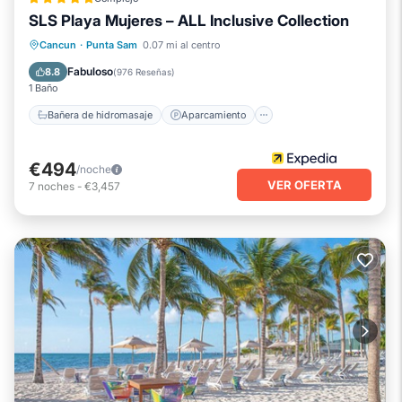
SLS Playa Mujeres – ALL Inclusive Collection
Bañera de hidromasaje
Aparcamiento
Cancun
·
Punta Sam
0.07 mi al centro
Piscina
Spa
Fabuloso
8.8
(
976 Reseñas
)
1 Baño
Bañera de hidromasaje
Aparcamiento
€494
/noche
VER OFERTA
7
noches
-
€3,457