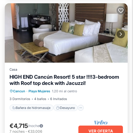
Casa
HIGH END Cancún Resort! 5 star !!!!3-bedroom
with Roof top deck with Jacuzzi!
Bañera de hidromasaje
Desayuno
Cancun
·
Playa Mujeres
1.20 mi al centro
Aparcamiento
Piscina
3 Dormitorios
4 baños
6 Invitados
Bañera de hidromasaje
Desayuno
€4,715
/noche
VER OFERTA
7
noches
-
€33,006