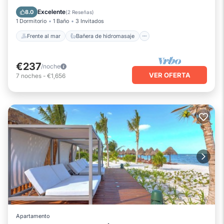
Desayuno
Piscina
Excelente
8.0
(
2 Reseñas
)
1 Dormitorio
1 Baño
3 Invitados
Frente al mar
Bañera de hidromasaje
€237
/noche
VER OFERTA
7
noches
-
€1,656
Apartamento