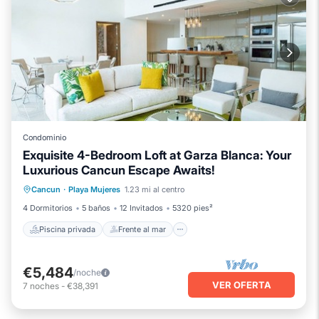
Condominio
Exquisite 4-Bedroom Loft at Garza Blanca: Your
Luxurious Cancun Escape Awaits!
Piscina privada
Frente al mar
Cancun
·
Playa Mujeres
1.23 mi al centro
Bañera de hidromasaje
Desayuno
4 Dormitorios
5 baños
12 Invitados
5320 pies²
Piscina privada
Frente al mar
€5,484
/noche
VER OFERTA
7
noches
-
€38,391