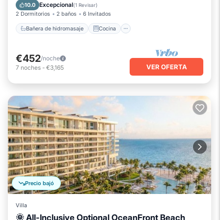
Aire acondicionado
Internet
Excepcional
10.0
(
1 Revisar
)
2 Dormitorios
2 baños
6 Invitados
Bañera de hidromasaje
Cocina
€452
/noche
VER OFERTA
7
noches
-
€3,165
Precio bajó
Villa
🌞 All-Inclusive Optional OceanFront Beach