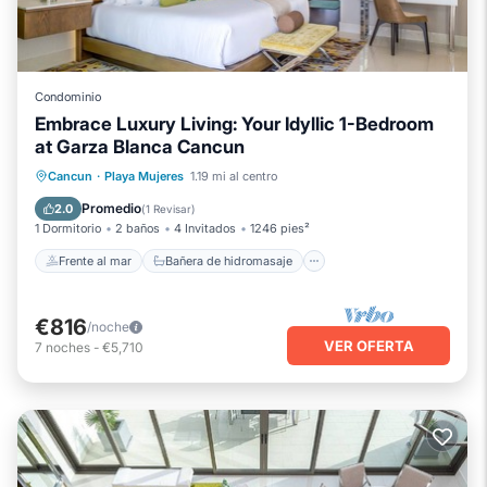
Condominio
Embrace Luxury Living: Your Idyllic 1-Bedroom
at Garza Blanca Cancun
Frente al mar
Bañera de hidromasaje
Cancun
·
Playa Mujeres
1.19 mi al centro
Desayuno
Aparcamiento
Promedio
2.0
(
1 Revisar
)
1 Dormitorio
2 baños
4 Invitados
1246 pies²
Frente al mar
Bañera de hidromasaje
€816
/noche
VER OFERTA
7
noches
-
€5,710