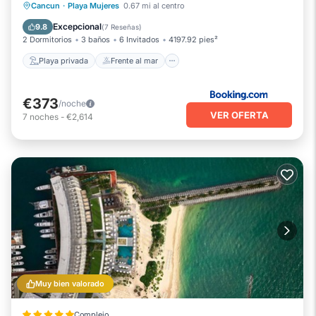
Playa privada
Frente al mar
Cancun
·
Playa Mujeres
0.67 mi al centro
Bañera de hidromasaje
Aparcamiento
Excepcional
9.8
(
7 Reseñas
)
2 Dormitorios
3 baños
6 Invitados
4197.92 pies²
Playa privada
Frente al mar
€373
/noche
VER OFERTA
7
noches
-
€2,614
Muy bien valorado
Complejo