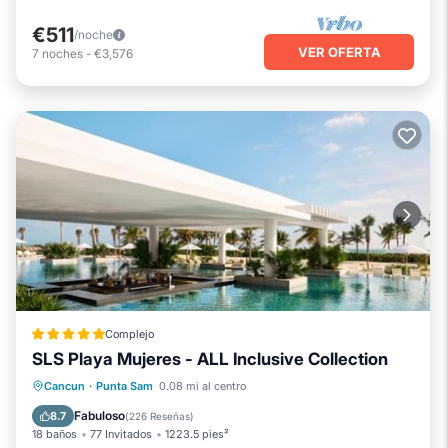
€511
/noche
VER OFERTA
7
noches
-
€3,576
Complejo
SLS Playa Mujeres - ALL Inclusive Collection
Playa privada
Frente al mar
Cancun
·
Punta Sam
0.08 mi al centro
Bañera de hidromasaje
Desayuno
Fabuloso
8.7
(
226 Reseñas
)
18 baños
77 Invitados
1223.5 pies²