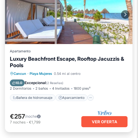
Apartamento
Luxury Beachfront Escape, Rooftop Jacuzzis &
Pools
Bañera de hidromasaje
Aparcamiento
Cancun
·
Playa Mujeres
0.54 mi al centro
Piscina
Cocina
Excepcional
10.0
(
2 Reseñas
)
2 Dormitorios
2 baños
4 Invitados
1800 pies²
Bañera de hidromasaje
Aparcamiento
€257
/noche
VER OFERTA
7
noches
-
€1,799