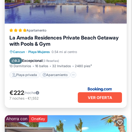
Apartamento
La Amada Residences Private Beach Getaway
with Pools & Gym
Playa privada
Aparcamiento
Cancun
·
Playa Mujeres
0.54 mi al centro
Piscina
Vista al mar
Excepcional
9.3
(
3 Reseñas
)
13 Dormitorios
16 baños
32 Invitados
2480 pies²
Playa privada
Aparcamiento
€222
/noche
VER OFERTA
7
noches
-
€1,552
Ahorra con
OneKey