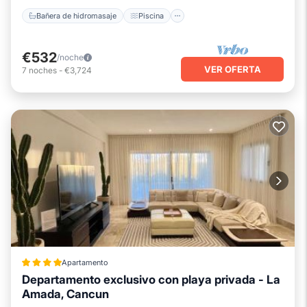
Bañera de hidromasaje
Piscina
€532
/noche
VER OFERTA
7
noches
-
€3,724
Apartamento
Departamento exclusivo con playa privada - La
Amada, Cancun