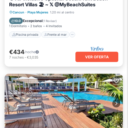
Resort Villas 🏖️ ~ 𝕏 @MyBeachSuites
Piscina privada
Frente al mar
Cancun
·
Playa Mujeres
1.20 mi al centro
Bañera de hidromasaje
Desayuno
Excepcional
10.0
(
1 Revisar
)
1 Dormitorio
2 baños
4 Invitados
Piscina privada
Frente al mar
€434
/noche
VER OFERTA
7
noches
-
€3,035