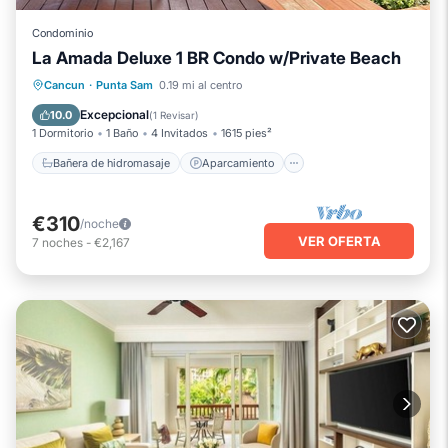
Condominio
La Amada Deluxe 1 BR Condo w/Private Beach
Bañera de hidromasaje
Aparcamiento
Cancun
·
Punta Sam
0.19 mi al centro
Piscina
Vista al mar
Excepcional
10.0
(
1 Revisar
)
1 Dormitorio
1 Baño
4 Invitados
1615 pies²
Bañera de hidromasaje
Aparcamiento
€310
/noche
VER OFERTA
7
noches
-
€2,167