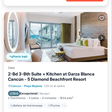
Precio bajó
Casa
2-Bd 3-Bth Suite + Kitchen at Garza Blanca
Cancún - 5 Diamond Beachfront Resort
Bañera de hidromasaje
Piscina
Cancun
·
Playa Mujeres
1.20 mi al centro
Vista al mar
Balcón/Terraza
Excepcional
10.0
(
1 Revisar
)
2 Dormitorios
3 baños
6 Invitados
1834 pies²
Bañera de hidromasaje
Piscina