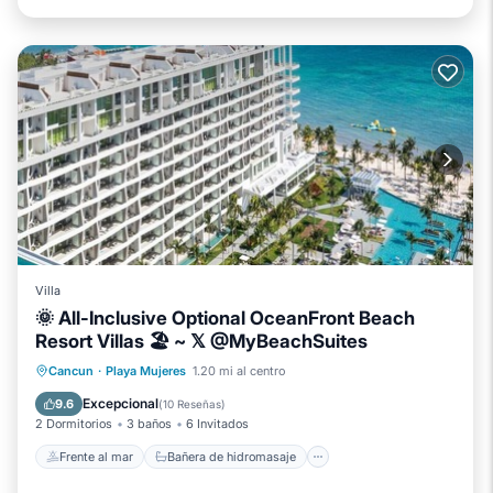
Villa
🌞 All-Inclusive Optional OceanFront Beach
Resort Villas 🏖️ ~ 𝕏 @MyBeachSuites
Frente al mar
Bañera de hidromasaje
Cancun
·
Playa Mujeres
1.20 mi al centro
Desayuno
Aparcamiento
Excepcional
9.6
(
10 Reseñas
)
2 Dormitorios
3 baños
6 Invitados
Frente al mar
Bañera de hidromasaje