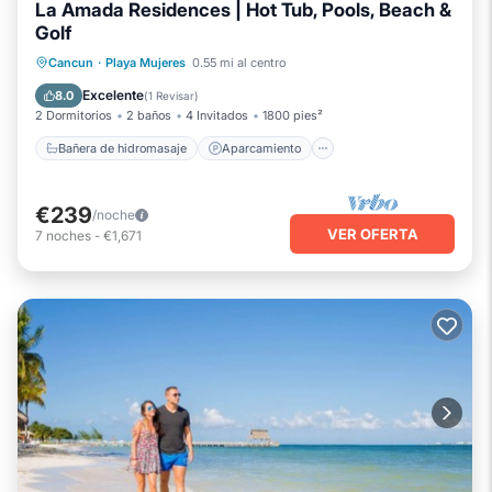
La Amada Residences | Hot Tub, Pools, Beach &
Golf
Bañera de hidromasaje
Aparcamiento
Cancun
·
Playa Mujeres
0.55 mi al centro
Piscina
Cocina
Excelente
8.0
(
1 Revisar
)
2 Dormitorios
2 baños
4 Invitados
1800 pies²
Bañera de hidromasaje
Aparcamiento
€239
/noche
VER OFERTA
7
noches
-
€1,671