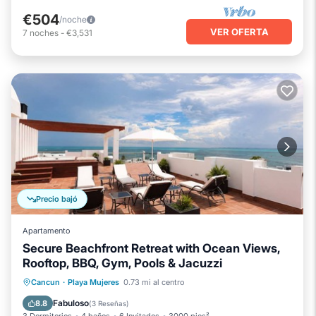
€504
/noche
VER OFERTA
7
noches
-
€3,531
Precio bajó
Apartamento
Secure Beachfront Retreat with Ocean Views,
Rooftop, BBQ, Gym, Pools & Jacuzzi
Bañera de hidromasaje
Aparcamiento
Cancun
·
Playa Mujeres
0.73 mi al centro
Piscina
Balcón/Terraza
Fabuloso
8.8
(
3 Reseñas
)