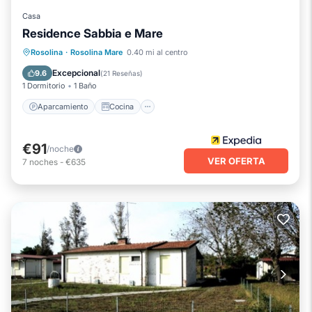
Casa
Residence Sabbia e Mare
Aparcamiento
Cocina
Rosolina
·
Rosolina Mare
0.40 mi al centro
Aire acondicionado
Internet
Excepcional
9.6
(
21 Reseñas
)
1 Dormitorio
1 Baño
Aparcamiento
Cocina
€91
/noche
VER OFERTA
7
noches
-
€635