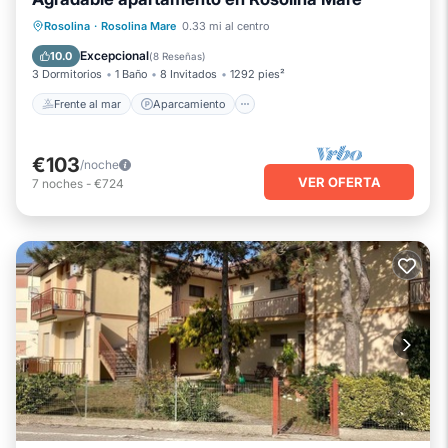
Frente al mar
Aparcamiento
Rosolina
·
Rosolina Mare
0.33 mi al centro
Vista al mar
Balcón/Terraza
Excepcional
10.0
(
8 Reseñas
)
3 Dormitorios
1 Baño
8 Invitados
1292 pies²
Frente al mar
Aparcamiento
€103
/noche
VER OFERTA
7
noches
-
€724