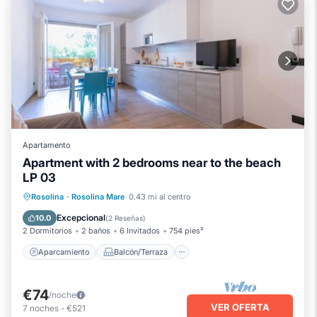
Apartamento
Apartment with 2 bedrooms near to the beach
LP 03
Aparcamiento
Balcón/Terraza
Rosolina
·
Rosolina Mare
0.43 mi al centro
Cocina
Internet
Excepcional
10.0
(
2 Reseñas
)
2 Dormitorios
2 baños
6 Invitados
754 pies²
Aparcamiento
Balcón/Terraza
€74
/noche
VER OFERTA
7
noches
-
€521