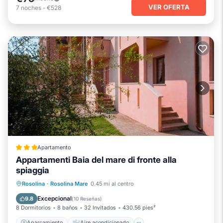
VER OFERTA
7
noches
-
€528
Apartamento
Appartamenti Baia del mare di fronte alla
spiaggia
Aparcamiento
Aire acondicionado
Rosolina
·
Rosolina Mare
0.45 mi al centro
Se admiten mascotas
Apto para niños
Excepcional
9.8
(
10 Reseñas
)
8 Dormitorios
8 baños
32 Invitados
430.56 pies²
Aparcamiento
Aire acondicionado