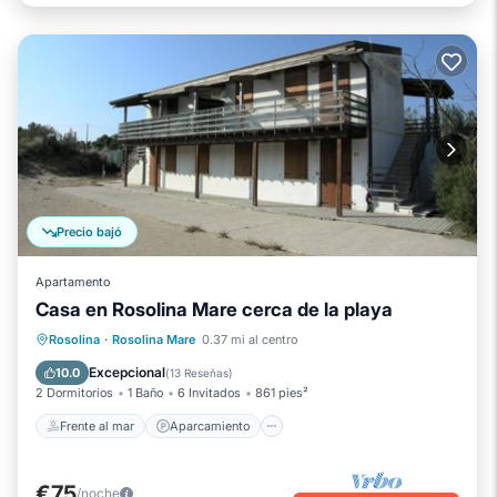
Precio bajó
Apartamento
Casa en Rosolina Mare cerca de la playa
Frente al mar
Aparcamiento
Rosolina
·
Rosolina Mare
0.37 mi al centro
Vista al mar
Balcón/Terraza
Excepcional
10.0
(
13 Reseñas
)
2 Dormitorios
1 Baño
6 Invitados
861 pies²
Frente al mar
Aparcamiento
€75
/noche