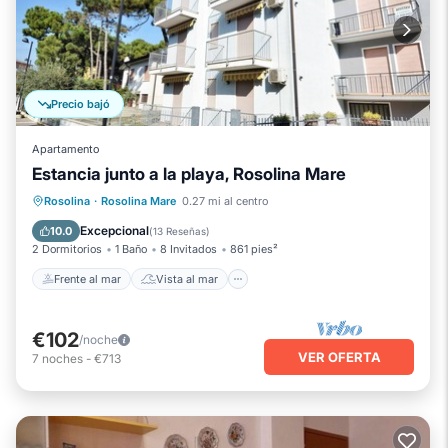
Precio bajó
Apartamento
Estancia junto a la playa, Rosolina Mare
Frente al mar
Vista al mar
Rosolina
·
Rosolina Mare
0.27 mi al centro
Balcón/Terraza
Vistas
Excepcional
10.0
(
13 Reseñas
)
2 Dormitorios
1 Baño
8 Invitados
861 pies²
Frente al mar
Vista al mar
€102
/noche
VER OFERTA
7
noches
-
€713