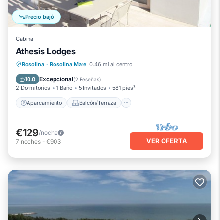
Precio bajó
Cabina
Athesis Lodges
Aparcamiento
Balcón/Terraza
Rosolina
·
Rosolina Mare
0.46 mi al centro
Cocina
Aire acondicionado
Excepcional
10.0
(
2 Reseñas
)
2 Dormitorios
1 Baño
5 Invitados
581 pies²
Aparcamiento
Balcón/Terraza
€129
/noche
VER OFERTA
7
noches
-
€903