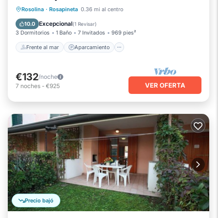
Frente al mar
Aparcamiento
Piscina
Rosolina
·
Rosapineta
0.36 mi al centro
Vista al mar
Excepcional
10.0
(
1 Revisar
)
3 Dormitorios
1 Baño
7 Invitados
969 pies²
Frente al mar
Aparcamiento
€132
/noche
VER OFERTA
7
noches
-
€925
Precio bajó