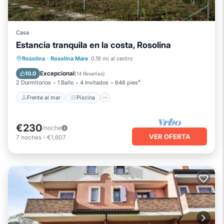
Casa
Estancia tranquila en la costa, Rosolina
Frente al mar
Piscina
Vista al mar
Rosolina
·
Rosolina Mare
0.19 mi al centro
Balcón/Terraza
Excepcional
10.0
(
14 Reseñas
)
2 Dormitorios
1 Baño
4 Invitados
646 pies²
Frente al mar
Piscina
€230
/noche
VER OFERTA
7
noches
-
€1,607