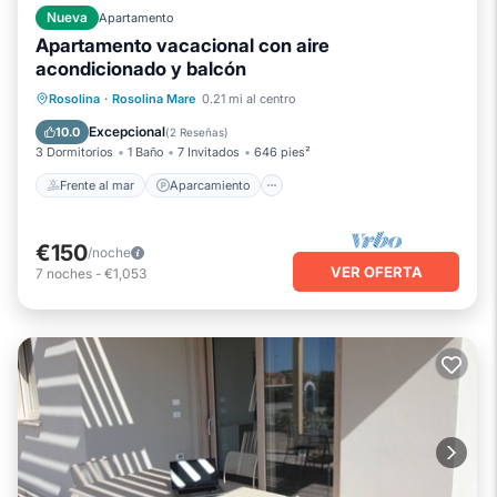
Nueva
Apartamento
Apartamento vacacional con aire
acondicionado y balcón
Frente al mar
Aparcamiento
Rosolina
·
Rosolina Mare
0.21 mi al centro
Vista al mar
Balcón/Terraza
Excepcional
10.0
(
2 Reseñas
)
3 Dormitorios
1 Baño
7 Invitados
646 pies²
Frente al mar
Aparcamiento
€150
/noche
VER OFERTA
7
noches
-
€1,053