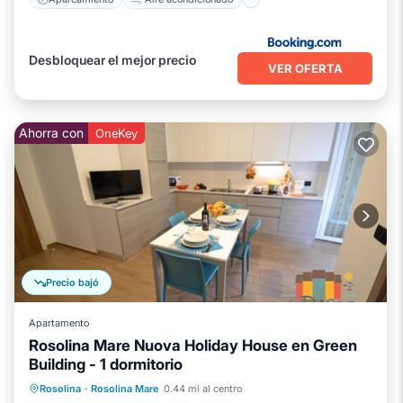
Desbloquear el mejor precio
VER OFERTA
Ahorra con
OneKey
Precio bajó
Apartamento
Rosolina Mare Nuova Holiday House en Green
Building - 1 dormitorio
Aparcamiento
Balcón/Terraza
Rosolina
·
Rosolina Mare
0.44 mi al centro