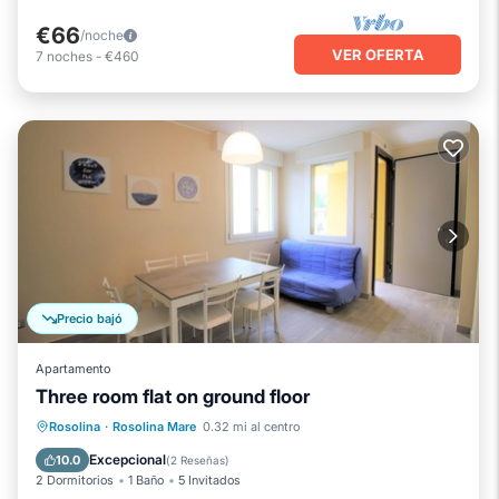
€66
/noche
VER OFERTA
7
noches
-
€460
Precio bajó
Apartamento
Three room flat on ground floor
Aparcamiento
Balcón/Terraza
Rosolina
·
Rosolina Mare
0.32 mi al centro
Cocina
Aire acondicionado
Excepcional
10.0
(
2 Reseñas
)
2 Dormitorios
1 Baño
5 Invitados