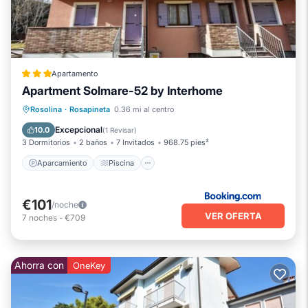
Apartamento
Apartment Solmare-52 by Interhome
Aparcamiento
Piscina
Rosolina
·
Rosapineta
0.36 mi al centro
Balcón/Terraza
Aire acondicionado
Excepcional
10.0
(
1 Revisar
)
3 Dormitorios
2 baños
7 Invitados
968.75 pies²
Aparcamiento
Piscina
€101
/noche
VER OFERTA
7
noches
-
€709
Ahorra con
OneKey