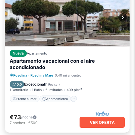
Nueva
Apartamento
Apartamento vacacional con el aire
acondicionado
Frente al mar
Aparcamiento
Rosolina
·
Rosolina Mare
0.40 mi al centro
Vista al mar
Balcón/Terraza
Excepcional
10.0
(
1 Revisar
)
1 Dormitorio
1 Baño
6 Invitados
409 pies²
Frente al mar
Aparcamiento
€73
/noche
VER OFERTA
7
noches
-
€509