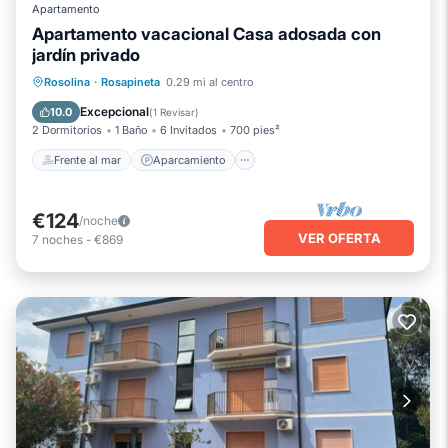
Apartamento
Apartamento vacacional Casa adosada con
jardín privado
Frente al mar
Aparcamiento
Rosolina
·
Rosapineta
0.29 mi al centro
Vista al mar
Balcón/Terraza
Excepcional
10.0
(
1 Revisar
)
2 Dormitorios
1 Baño
6 Invitados
700 pies²
Frente al mar
Aparcamiento
€124
/noche
VER OFERTA
7
noches
-
€869