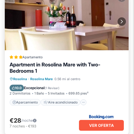
Apartamento
Apartment in Rosolina Mare with Two-
Bedrooms 1
Aparcamiento
Aire acondicionado
Rosolina
·
Rosolina Mare
0.56 mi al centro
Se admiten mascotas
Apto para niños
Excepcional
10.0
(
1 Revisar
)
2 Dormitorios
1 Baño
5 Invitados
699.65 pies²
Aparcamiento
Aire acondicionado
€28
/noche
VER OFERTA
7
noches
-
€193