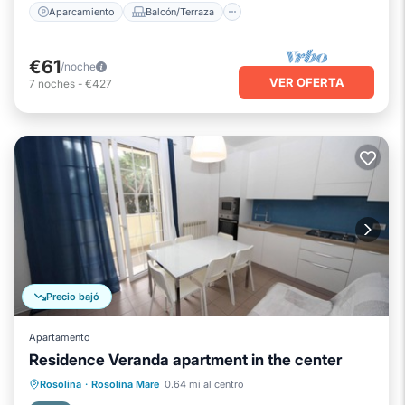
Aparcamiento
Balcón/Terraza
€61
/noche
VER OFERTA
7
noches
-
€427
Precio bajó
Apartamento
Residence Veranda apartment in the center
Aparcamiento
Cocina
Rosolina
·
Rosolina Mare
0.64 mi al centro