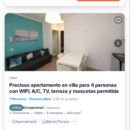
Casa
Precioso apartamento en villa para 4 personas
con WIFI, A/C, TV, terraza y mascotas permitida
Aparcamiento
Balcón/Terraza
Rosolina
·
Rosolina Mare
0.50 mi al centro
Cocina
Aire acondicionado
Excepcional
10.0
(
2 Reseñas
)
2 Dormitorios
1 Baño
4 Invitados
484 pies²
Aparcamiento
Balcón/Terraza