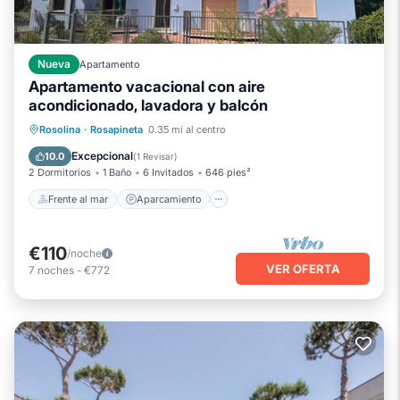
Nueva
Apartamento
Apartamento vacacional con aire
acondicionado, lavadora y balcón
Frente al mar
Aparcamiento
Rosolina
·
Rosapineta
0.35 mi al centro
Vista al mar
Balcón/Terraza
Excepcional
10.0
(
1 Revisar
)
2 Dormitorios
1 Baño
6 Invitados
646 pies²
Frente al mar
Aparcamiento
€110
/noche
VER OFERTA
7
noches
-
€772