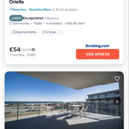
Oriella
Aparcamiento
Vistas
Aire acondicionado
Rosolina
·
Rosolina Mare
0.40 mi al centro
Se admiten mascotas
Excepcional
10.0
(
4 Reseñas
)
2 Dormitorios
1 Baño
5 Invitados
430.56 pies²
Aparcamiento
Vistas
€54
/noche
VER OFERTA
7
noches
-
€380