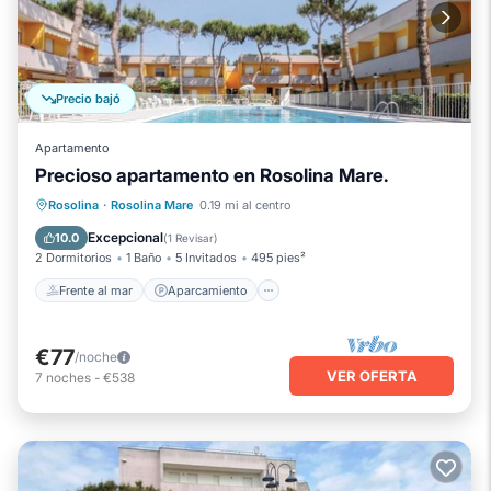
Precio bajó
Apartamento
Precioso apartamento en Rosolina Mare.
Frente al mar
Aparcamiento
Piscina
Rosolina
·
Rosolina Mare
0.19 mi al centro
Vista al mar
Excepcional
10.0
(
1 Revisar
)
2 Dormitorios
1 Baño
5 Invitados
495 pies²
Frente al mar
Aparcamiento
€77
/noche
VER OFERTA
7
noches
-
€538