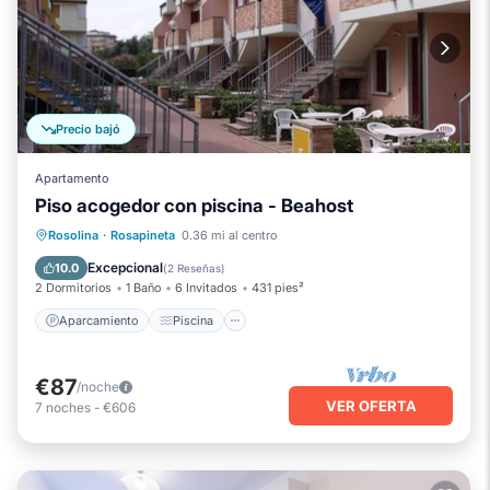
Precio bajó
Apartamento
Piso acogedor con piscina - Beahost
Aparcamiento
Piscina
Rosolina
·
Rosapineta
0.36 mi al centro
Balcón/Terraza
Cocina
Excepcional
10.0
(
2 Reseñas
)
2 Dormitorios
1 Baño
6 Invitados
431 pies²
Aparcamiento
Piscina
€87
/noche
VER OFERTA
7
noches
-
€606