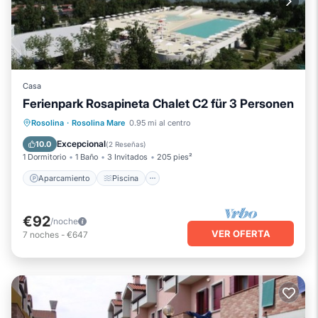
Casa
Ferienpark Rosapineta Chalet C2 für 3 Personen
Aparcamiento
Piscina
Cocina
Rosolina
·
Rosolina Mare
0.95 mi al centro
Aire acondicionado
Excepcional
10.0
(
2 Reseñas
)
1 Dormitorio
1 Baño
3 Invitados
205 pies²
Aparcamiento
Piscina
€92
/noche
VER OFERTA
7
noches
-
€647