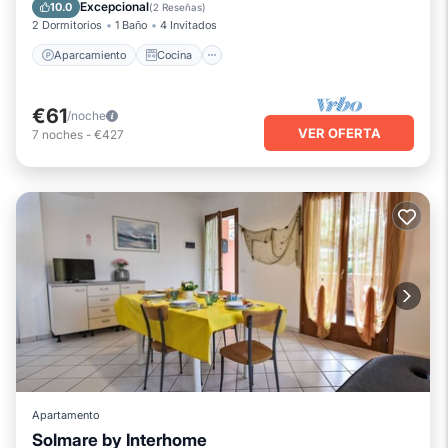
Aire acondicionado
Internet
Excepcional
10.0
(
2 Reseñas
)
2 Dormitorios
1 Baño
4 Invitados
Aparcamiento
Cocina
€61
/noche
VER OFERTA
7
noches
-
€427
Apartamento
Solmare by Interhome