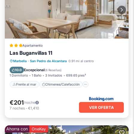
Apartamento
Las Buganvillas 11
Frente al mar
Chimenea/Calefacción
Marbella
·
San Pedro de Alcantara
0.91 mi al centro
Vista al mar
Balcón/Terraza
Excepcional
10.0
(
6 Reseñas
)
1 Dormitorio
1 Baño
3 Invitados
699.65 pies²
Frente al mar
Chimenea/Calefacción
€201
/noche
VER OFERTA
7
noches
-
€1,410
Ahorra con
OneKey