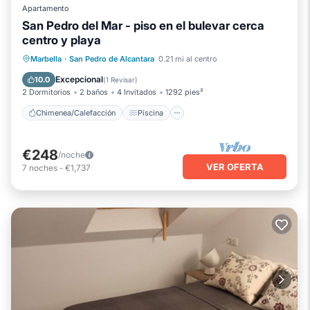
Apartamento
San Pedro del Mar - piso en el bulevar cerca
centro y playa
Chimenea/Calefacción
Piscina
Marbella
·
San Pedro de Alcantara
0.21 mi al centro
Balcón/Terraza
Cocina
Excepcional
10.0
(
1 Revisar
)
2 Dormitorios
2 baños
4 Invitados
1292 pies²
Chimenea/Calefacción
Piscina
€248
/noche
VER OFERTA
7
noches
-
€1,737