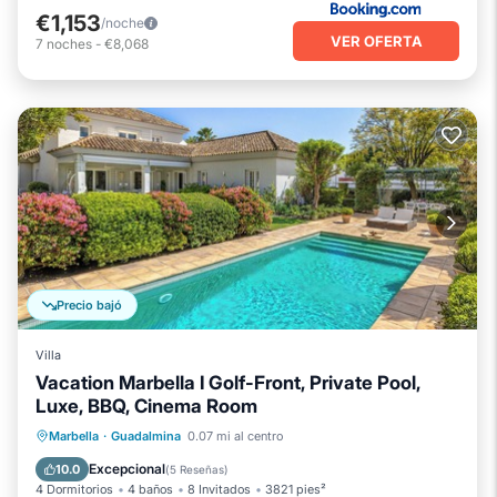
€1,153
/noche
VER OFERTA
7
noches
-
€8,068
Precio bajó
Villa
Vacation Marbella I Golf-Front, Private Pool,
Luxe, BBQ, Cinema Room
Piscina privada
Chimenea/Calefacción
Marbella
·
Guadalmina
0.07 mi al centro
Piscina
Balcón/Terraza
Excepcional
10.0
(
5 Reseñas
)
4 Dormitorios
4 baños
8 Invitados
3821 pies²