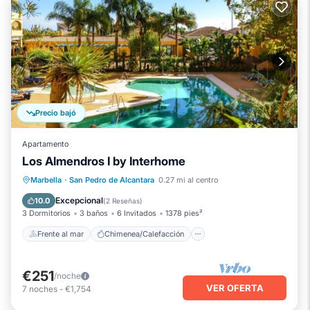
Precio bajó
Apartamento
Los Almendros I by Interhome
Frente al mar
Chimenea/Calefacción
Marbella
·
San Pedro de Alcantara
0.27 mi al centro
Piscina
Vista al mar
Excepcional
10.0
(
2 Reseñas
)
3 Dormitorios
3 baños
6 Invitados
1378 pies²
Frente al mar
Chimenea/Calefacción
€251
/noche
VER OFERTA
7
noches
-
€1,754