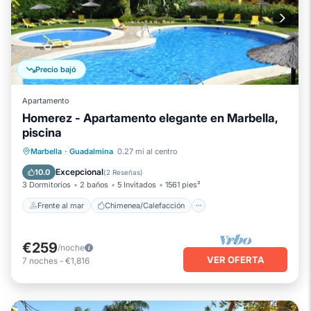
Precio bajó
Apartamento
Homerez - Apartamento elegante en Marbella,
piscina
Frente al mar
Chimenea/Calefacción
Marbella
·
Guadalmina
0.27 mi al centro
Piscina
Vista al mar
Excepcional
10.0
(
2 Reseñas
)
3 Dormitorios
2 baños
5 Invitados
1561 pies²
Frente al mar
Chimenea/Calefacción
€259
/noche
VER OFERTA
7
noches
-
€1,816