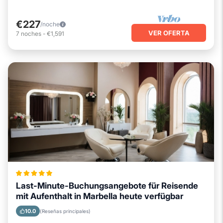
€227
/noche
VER OFERTA
7
noches
-
€1,591
Last-Minute-Buchungsangebote für Reisende
mit Aufenthalt in Marbella heute verfügbar
10.0
(Reseñas principales)