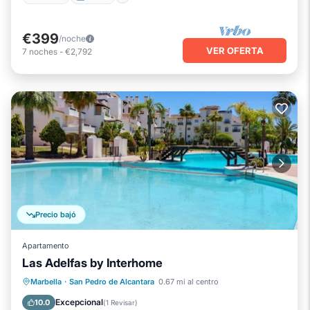
€399
/noche
VER OFERTA
7
noches
-
€2,792
Precio bajó
Apartamento
Las Adelfas by Interhome
Frente al mar
Chimenea/Calefacción
Marbella
·
San Pedro de Alcantara
0.67 mi al centro
Piscina
Vista al mar
Excepcional
10.0
(
1 Revisar
)