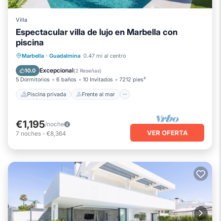
Villa
Espectacular villa de lujo en Marbella con
piscina
Piscina privada
Frente al mar
Bañera de hidromasaje
Marbella
·
Guadalmina
0.47 mi al centro
Chimenea/Calefacción
Excepcional
10.0
(
2 Reseñas
)
5 Dormitorios
6 baños
10 Invitados
7212 pies²
Piscina privada
Frente al mar
€1,195
/noche
VER OFERTA
7
noches
-
€8,364