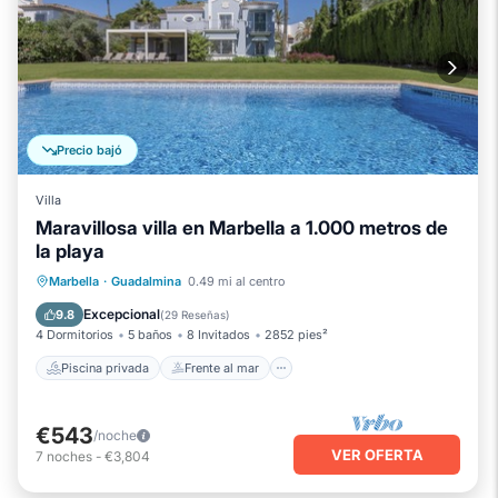
Precio bajó
Villa
Maravillosa villa en Marbella a 1.000 metros de
la playa
Piscina privada
Frente al mar
Bañera de hidromasaje
Marbella
·
Guadalmina
0.49 mi al centro
Chimenea/Calefacción
Excepcional
9.8
(
29 Reseñas
)
4 Dormitorios
5 baños
8 Invitados
2852 pies²
Piscina privada
Frente al mar
€543
/noche
VER OFERTA
7
noches
-
€3,804