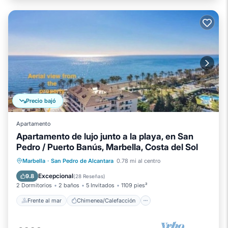
Precio bajó
Apartamento
Apartamento de lujo junto a la playa, en San
Pedro / Puerto Banús, Marbella, Costa del Sol
Frente al mar
Chimenea/Calefacción
Marbella
·
San Pedro de Alcantara
0.78 mi al centro
Piscina
Vista al mar
Excepcional
9.8
(
28 Reseñas
)
2 Dormitorios
2 baños
5 Invitados
1109 pies²
Frente al mar
Chimenea/Calefacción