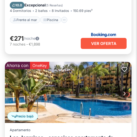
Balcón/Terraza
Excepcional
10.0
(
5 Reseñas
)
4 Dormitorios
2 baños
8 Invitados
150.69 pies²
Frente al mar
Piscina
€271
/noche
VER OFERTA
7
noches
-
€1,898
Ahorra con
OneKey
Precio bajó
Apartamento