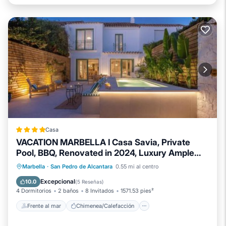
Casa
VACATION MARBELLA I Casa Savia, Private
Pool, BBQ, Renovated in 2024, Luxury Ample
Interiors, Next to Restaurants, 10min walk to the
Frente al mar
Chimenea/Calefacción
Marbella
·
San Pedro de Alcantara
0.55 mi al centro
Beach
Piscina
Vista al mar
Excepcional
10.0
(
5 Reseñas
)
4 Dormitorios
2 baños
8 Invitados
1571.53 pies²
Frente al mar
Chimenea/Calefacción