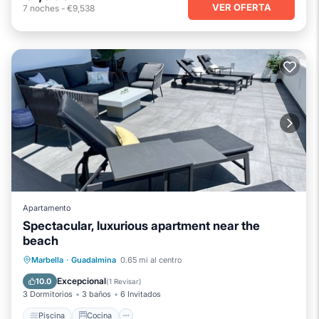
VER OFERTA
7
noches
-
€9,538
Apartamento
Spectacular, luxurious apartment near the
beach
Piscina
Cocina
Aire acondicionado
Marbella
·
Guadalmina
0.65 mi al centro
Internet
Excepcional
10.0
(
1 Revisar
)
3 Dormitorios
3 baños
6 Invitados
Piscina
Cocina