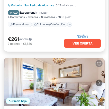
Frente al mar
Chimenea/Calefacción
Marbella
·
San Pedro de Alcantara
0.21 mi al centro
Piscina
Vista al mar
Excepcional
10.0
(
1 Revisar
)
4 Dormitorios
3 baños
8 Invitados
1830 pies²
Frente al mar
Chimenea/Calefacción
€261
/noche
VER OFERTA
7
noches
-
€1,830
Precio bajó