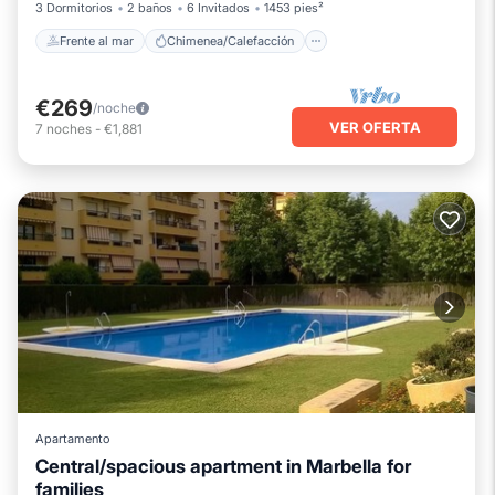
3 Dormitorios
2 baños
6 Invitados
1453 pies²
Frente al mar
Chimenea/Calefacción
€269
/noche
VER OFERTA
7
noches
-
€1,881
Apartamento
Central/spacious apartment in Marbella for
families