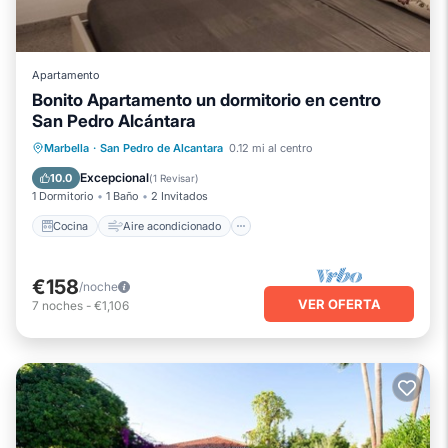
Apartamento
Bonito Apartamento un dormitorio en centro
San Pedro Alcántara
Cocina
Aire acondicionado
Internet
Marbella
·
San Pedro de Alcantara
0.12 mi al centro
Lavandería
Excepcional
10.0
(
1 Revisar
)
1 Dormitorio
1 Baño
2 Invitados
Cocina
Aire acondicionado
€158
/noche
VER OFERTA
7
noches
-
€1,106