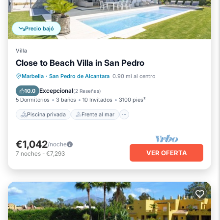
Precio bajó
Villa
Close to Beach Villa in San Pedro
Piscina privada
Frente al mar
Marbella
·
San Pedro de Alcantara
0.90 mi al centro
Chimenea/Calefacción
Piscina
Excepcional
10.0
(
2 Reseñas
)
5 Dormitorios
3 baños
10 Invitados
3100 pies²
Piscina privada
Frente al mar
€1,042
/noche
VER OFERTA
7
noches
-
€7,293