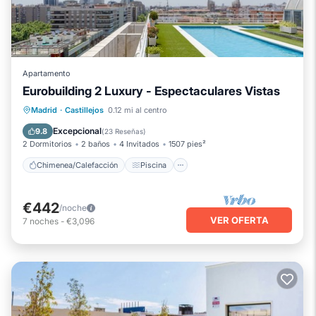
Apartamento
Eurobuilding 2 Luxury - Espectaculares Vistas
Chimenea/Calefacción
Piscina
Madrid
·
Castillejos
0.12 mi al centro
Balcón/Terraza
Cocina
Excepcional
9.8
(
23 Reseñas
)
2 Dormitorios
2 baños
4 Invitados
1507 pies²
Chimenea/Calefacción
Piscina
€442
/noche
VER OFERTA
7
noches
-
€3,096