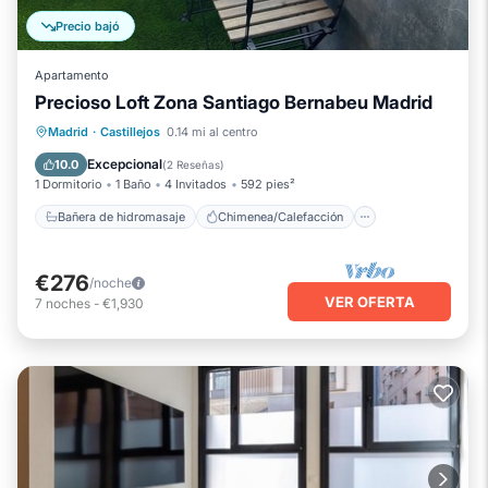
Precio bajó
Apartamento
Precioso Loft Zona Santiago Bernabeu Madrid
Bañera de hidromasaje
Chimenea/Calefacción
Piscina
Madrid
·
Castillejos
0.14 mi al centro
Balcón/Terraza
Excepcional
10.0
(
2 Reseñas
)
1 Dormitorio
1 Baño
4 Invitados
592 pies²
Bañera de hidromasaje
Chimenea/Calefacción
€276
/noche
VER OFERTA
7
noches
-
€1,930