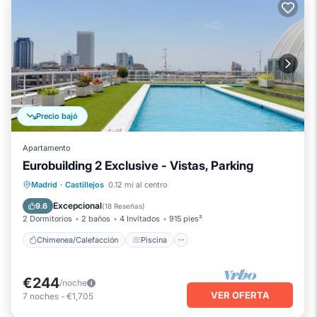
Precio bajó
Apartamento
Eurobuilding 2 Exclusive - Vistas, Parking
Chimenea/Calefacción
Piscina
Madrid
·
Castillejos
0.12 mi al centro
Balcón/Terraza
Cocina
Excepcional
9.6
(
18 Reseñas
)
2 Dormitorios
2 baños
4 Invitados
915 pies²
Chimenea/Calefacción
Piscina
€244
/noche
VER OFERTA
7
noches
-
€1,705