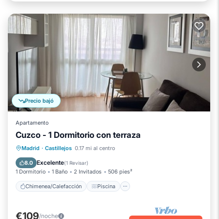
Precio bajó
Apartamento
Cuzco - 1 Dormitorio con terraza
Chimenea/Calefacción
Piscina
Madrid
·
Castillejos
0.17 mi al centro
Balcón/Terraza
Se admiten mascotas
Excelente
8.0
(
1 Revisar
)
1 Dormitorio
1 Baño
2 Invitados
506 pies²
Chimenea/Calefacción
Piscina
€109
/noche