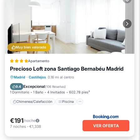
Muy bien valorado
Apartamento
Precioso Loft zona Santiago Bernabéu Madrid
Chimenea/Calefacción
Piscina
Madrid
·
Castillejos
0.16 mi al centro
Balcón/Terraza
Vistas
Excepcional
9.4
(
106 Reseñas
)
1 Dormitorio
1 Baño
4 Invitados
602.78 pies²
Chimenea/Calefacción
Piscina
€191
/noche
VER OFERTA
7
noches
-
€1,338