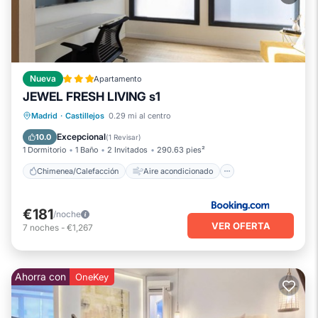
Nueva
Apartamento
JEWEL FRESH LIVING s1
Chimenea/Calefacción
Aire acondicionado
Internet
Madrid
·
Castillejos
0.29 mi al centro
Seguridad/Protección
Excepcional
10.0
(
1 Revisar
)
1 Dormitorio
1 Baño
2 Invitados
290.63 pies²
Chimenea/Calefacción
Aire acondicionado
€181
/noche
VER OFERTA
7
noches
-
€1,267
Ahorra con
OneKey