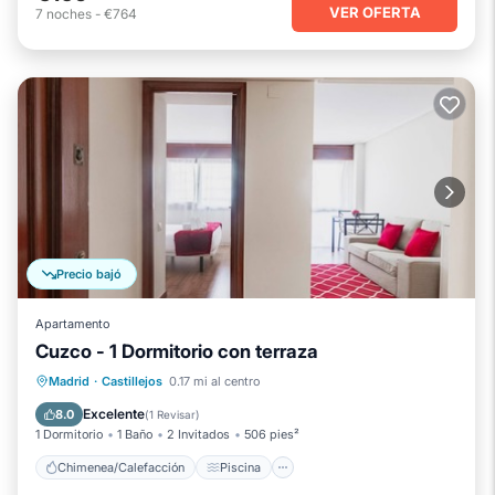
VER OFERTA
7
noches
-
€764
Precio bajó
Apartamento
Cuzco - 1 Dormitorio con terraza
Chimenea/Calefacción
Piscina
Madrid
·
Castillejos
0.17 mi al centro
Balcón/Terraza
Se admiten mascotas
Excelente
8.0
(
1 Revisar
)
1 Dormitorio
1 Baño
2 Invitados
506 pies²
Chimenea/Calefacción
Piscina