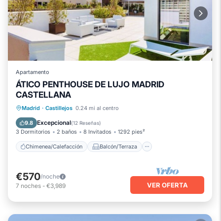
Apartamento
ÁTICO PENTHOUSE DE LUJO MADRID
CASTELLANA
Chimenea/Calefacción
Balcón/Terraza
Madrid
·
Castillejos
0.24 mi al centro
Cocina
Aparcamiento
Excepcional
9.8
(
12 Reseñas
)
3 Dormitorios
2 baños
8 Invitados
1292 pies²
Chimenea/Calefacción
Balcón/Terraza
€570
/noche
VER OFERTA
7
noches
-
€3,989