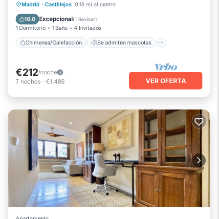
Se admiten mascotas
Cocina
Madrid
·
Castillejos
0.18 mi al centro
Aire acondicionado
Excepcional
10.0
(
1 Revisar
)
1 Dormitorio
1 Baño
4 Invitados
Chimenea/Calefacción
Se admiten mascotas
€212
/noche
VER OFERTA
7
noches
-
€1,486
Apartamento