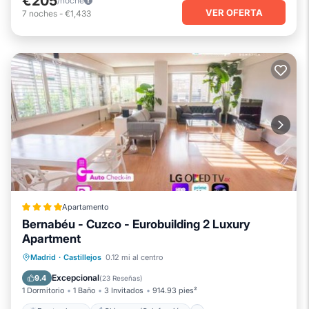
€205
/noche
VER OFERTA
7
noches
-
€1,433
Apartamento
Bernabéu - Cuzco - Eurobuilding 2 Luxury
Apartment
Frente al mar
Chimenea/Calefacción
Madrid
·
Castillejos
0.12 mi al centro
Piscina
Vista al mar
Excepcional
9.4
(
23 Reseñas
)
1 Dormitorio
1 Baño
3 Invitados
914.93 pies²