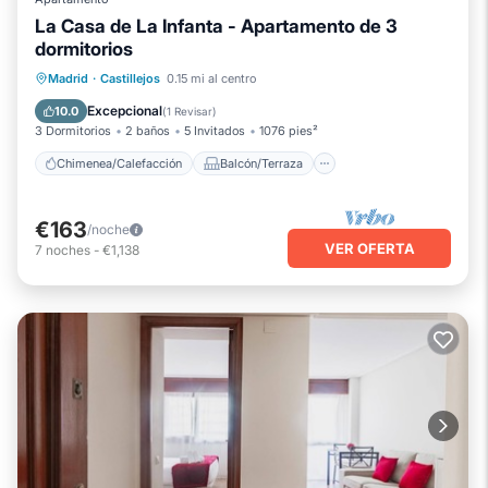
La Casa de La Infanta - Apartamento de 3
dormitorios
Chimenea/Calefacción
Balcón/Terraza
Madrid
·
Castillejos
0.15 mi al centro
Cocina
Aire acondicionado
Excepcional
10.0
(
1 Revisar
)
3 Dormitorios
2 baños
5 Invitados
1076 pies²
Chimenea/Calefacción
Balcón/Terraza
€163
/noche
VER OFERTA
7
noches
-
€1,138