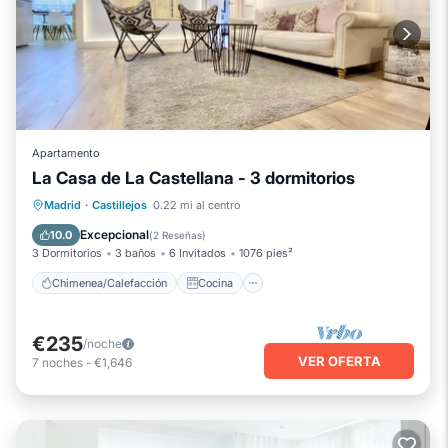
Apartamento
La Casa de La Castellana - 3 dormitorios
Chimenea/Calefacción
Cocina
Madrid
·
Castillejos
0.22 mi al centro
Aire acondicionado
Internet
Excepcional
10.0
(
2 Reseñas
)
3 Dormitorios
3 baños
6 Invitados
1076 pies²
Chimenea/Calefacción
Cocina
€235
/noche
VER OFERTA
7
noches
-
€1,646