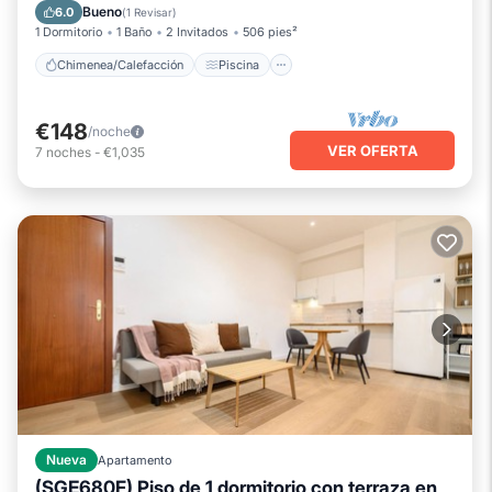
Balcón/Terraza
Se admiten mascotas
Bueno
6.0
(
1 Revisar
)
1 Dormitorio
1 Baño
2 Invitados
506 pies²
Chimenea/Calefacción
Piscina
€148
/noche
VER OFERTA
7
noches
-
€1,035
Nueva
Apartamento
(SGE680F) Piso de 1 dormitorio con terraza en