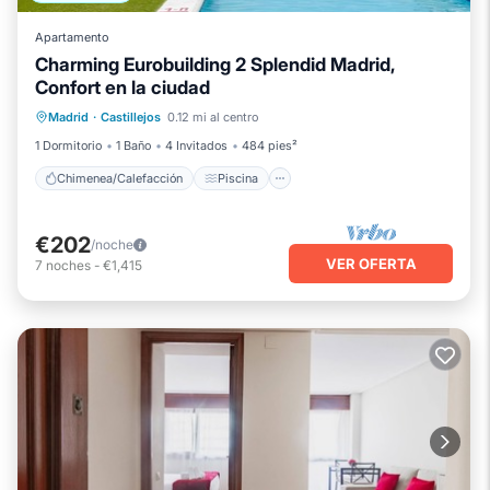
Apartamento
Charming Eurobuilding 2 Splendid Madrid,
Confort en la ciudad
Chimenea/Calefacción
Piscina
Madrid
·
Castillejos
0.12 mi al centro
Cocina
Aire acondicionado
1 Dormitorio
1 Baño
4 Invitados
484 pies²
Chimenea/Calefacción
Piscina
€202
/noche
VER OFERTA
7
noches
-
€1,415