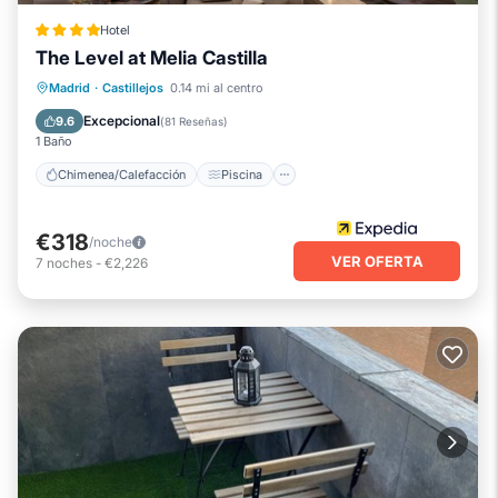
Hotel
The Level at Melia Castilla
Chimenea/Calefacción
Piscina
Madrid
·
Castillejos
0.14 mi al centro
Balcón/Terraza
Desayuno
Excepcional
9.6
(
81 Reseñas
)
1 Baño
Chimenea/Calefacción
Piscina
€318
/noche
VER OFERTA
7
noches
-
€2,226