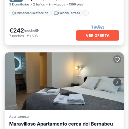
3 Dormitorios
2 baños
9 Invitados
1399 pies²
Chimenea/Calefacción
Balcón/Terraza
€242
/noche
VER OFERTA
7
noches
-
€1,696
Apartamento
Maravilloso Apartamento cerca del Bernabeu
Chimenea/Calefacción