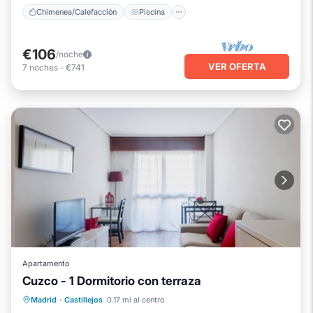
Chimenea/Calefacción
Piscina
€106
/noche
VER OFERTA
7
noches
-
€741
Apartamento
Cuzco - 1 Dormitorio con terraza
Chimenea/Calefacción
Piscina
Madrid
·
Castillejos
0.17 mi al centro