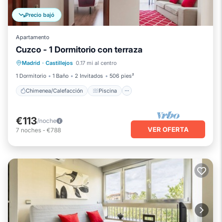
Precio bajó
Apartamento
Cuzco - 1 Dormitorio con terraza
Chimenea/Calefacción
Piscina
Madrid
·
Castillejos
0.17 mi al centro
Balcón/Terraza
Se admiten mascotas
1 Dormitorio
1 Baño
2 Invitados
506 pies²
Chimenea/Calefacción
Piscina
€113
/noche
VER OFERTA
7
noches
-
€788