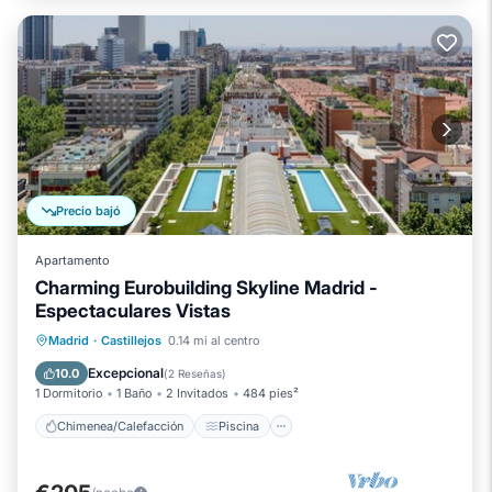
Precio bajó
Apartamento
Charming Eurobuilding Skyline Madrid -
Espectaculares Vistas
Chimenea/Calefacción
Piscina
Madrid
·
Castillejos
0.14 mi al centro
Balcón/Terraza
Cocina
Excepcional
10.0
(
2 Reseñas
)
1 Dormitorio
1 Baño
2 Invitados
484 pies²
Chimenea/Calefacción
Piscina