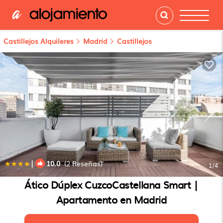
Castillejos Alquileres
Madrid
Castillejos
|
10.0
(2 Reseñas)
1
/4
Ático Dúplex CuzcoCastellana Smart |
Apartamento en Madrid