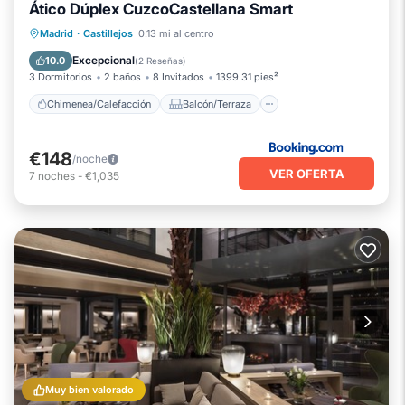
Ático Dúplex CuzcoCastellana Smart
Chimenea/Calefacción
Balcón/Terraza
Madrid
·
Castillejos
0.13 mi al centro
Desayuno
Se admiten mascotas
Excepcional
10.0
(
2 Reseñas
)
3 Dormitorios
2 baños
8 Invitados
1399.31 pies²
Chimenea/Calefacción
Balcón/Terraza
€148
/noche
VER OFERTA
7
noches
-
€1,035
Muy bien valorado