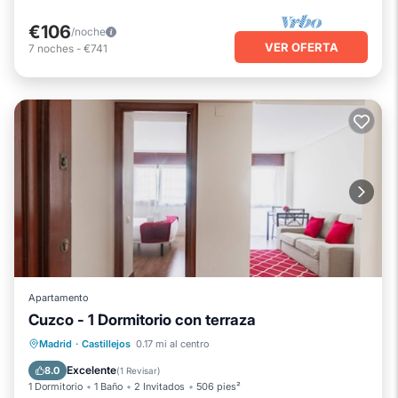
€106
/noche
VER OFERTA
7
noches
-
€741
Apartamento
Cuzco - 1 Dormitorio con terraza
Chimenea/Calefacción
Piscina
Madrid
·
Castillejos
0.17 mi al centro
Balcón/Terraza
Se admiten mascotas
Excelente
8.0
(
1 Revisar
)
1 Dormitorio
1 Baño
2 Invitados
506 pies²