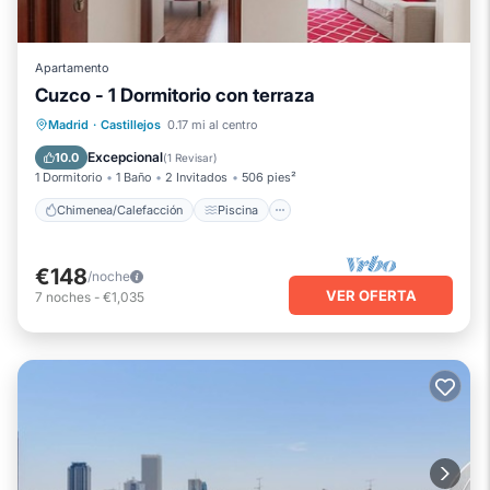
Apartamento
Cuzco - 1 Dormitorio con terraza
Chimenea/Calefacción
Piscina
Madrid
·
Castillejos
0.17 mi al centro
Balcón/Terraza
Se admiten mascotas
Excepcional
10.0
(
1 Revisar
)
1 Dormitorio
1 Baño
2 Invitados
506 pies²
Chimenea/Calefacción
Piscina
€148
/noche
VER OFERTA
7
noches
-
€1,035