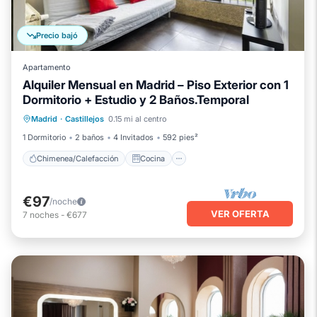
Precio bajó
Apartamento
Alquiler Mensual en Madrid – Piso Exterior con 1
Dormitorio + Estudio y 2 Baños.Temporal
Chimenea/Calefacción
Cocina
Madrid
·
Castillejos
0.15 mi al centro
Aparcamiento
Aire acondicionado
1 Dormitorio
2 baños
4 Invitados
592 pies²
Chimenea/Calefacción
Cocina
€97
/noche
VER OFERTA
7
noches
-
€677