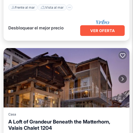
Frente al mar
Vista al mar
Desbloquear el mejor precio
VER OFERTA
Casa
A Loft of Grandeur Beneath the Matterhorn,
Valais Chalet 1204
Aparcamiento
Spa
Cocina