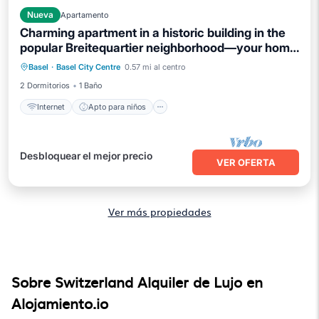
Nueva
Apartamento
Charming apartment in a historic building in the
popular Breitequartier neighborhood—your home
Internet
Apto para niños
Lavandería
in Basel
Basel
·
Basel City Centre
0.57 mi al centro
Ropa de cama
2 Dormitorios
1 Baño
Internet
Apto para niños
Desbloquear el mejor precio
VER OFERTA
Ver más propiedades
Sobre Switzerland Alquiler de Lujo en
Alojamiento.io