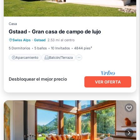
Casa
Gstaad - Gran casa de campo de lujo
Aparcamiento
Balcón/Terraza
Swiss Alps
·
Gstaad
2.53 mi al centro
Cocina
Internet
5 Dormitorios
5 baños
10 Invitados
4844 pies²
Aparcamiento
Balcón/Terraza
Desbloquear el mejor precio
VER OFERTA