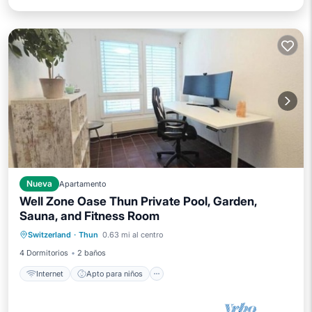
Nueva
Apartamento
Well Zone Oase Thun Private Pool, Garden,
Sauna, and Fitness Room
Internet
Apto para niños
Lavandería
Switzerland
·
Thun
0.63 mi al centro
Ropa de cama
4 Dormitorios
2 baños
Internet
Apto para niños