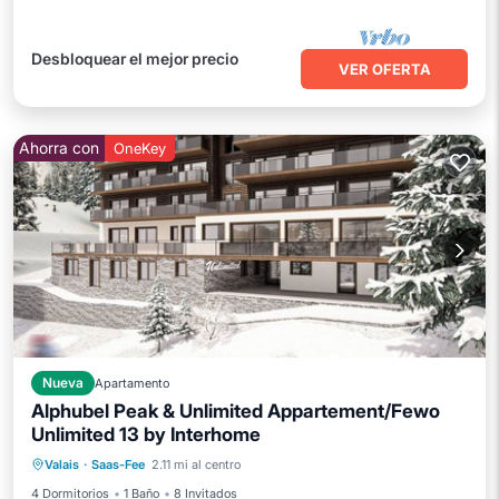
Desbloquear el mejor precio
VER OFERTA
Ahorra con
OneKey
Nueva
Apartamento
Alphubel Peak & Unlimited Appartement/Fewo
Unlimited 13 by Interhome
Frente al mar
Vista al mar
Vistas
Valais
·
Saas-Fee
2.11 mi al centro
Cocina
4 Dormitorios
1 Baño
8 Invitados