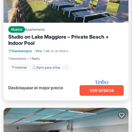
Nueva
Apartamento
Studio on Lake Maggiore – Private Beach +
Indoor Pool
Internet
Apto para niños
Lavandería
Gambarogno
·
Vira
1.46 mi al centro
Ropa de cama
1 Dormitorio
1 Baño
Internet
Apto para niños
Desbloquear el mejor precio
VER OFERTA