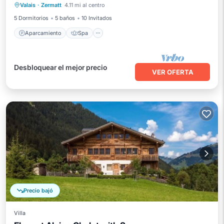
Valais
·
Zermatt
4.11 mi al centro
Internet
5 Dormitorios
5 baños
10 Invitados
Aparcamiento
Spa
Desbloquear el mejor precio
VER OFERTA
Precio bajó
Villa