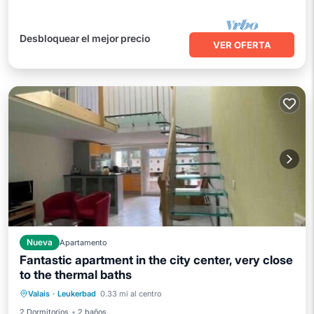
Desbloquear el mejor precio
VER OFERTA
Nueva
Apartamento
Fantastic apartment in the city center, very close
to the thermal baths
Internet
Apto para niños
Lavandería
Valais
·
Leukerbad
0.33 mi al centro
Instalaciones de bienestar
2 Dormitorios
2 baños