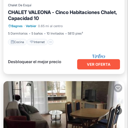
Chalet De Esquí
CHALET VALEONA - Cinco Habitaciones Chalet,
Capacidad 10
Cocina
Internet
Apto para niños
Bagnes
·
Verbier
0.65 mi al centro
TV
5 Dormitorios
5 baños
10 Invitados
5813 pies²
Cocina
Internet
Desbloquear el mejor precio
VER OFERTA