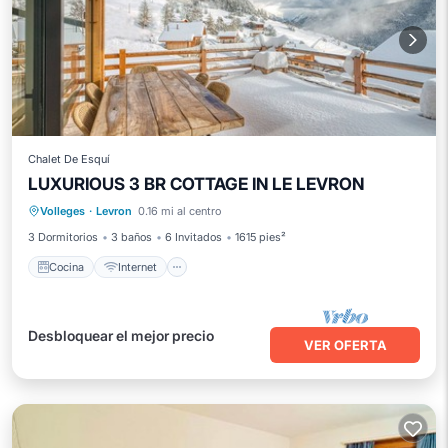
Chalet De Esquí
LUXURIOUS 3 BR COTTAGE IN LE LEVRON
Cocina
Internet
TV
Volleges
·
Levron
0.16 mi al centro
Instalaciones de bienestar
3 Dormitorios
3 baños
6 Invitados
1615 pies²
Cocina
Internet
Desbloquear el mejor precio
VER OFERTA