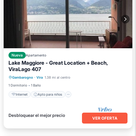
Nueva
Apartamento
Lake Maggiore - Great Location + Beach,
ViraLago 407
Internet
Apto para niños
Lavandería
Gambarogno
·
Vira
1.38 mi al centro
Ropa de cama
1 Dormitorio
1 Baño
Internet
Apto para niños
Desbloquear el mejor precio
VER OFERTA