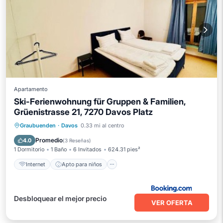
Apartamento
Ski-Ferienwohnung für Gruppen & Familien,
Grüenistrasse 21, 7270 Davos Platz
Internet
Apto para niños
Graubuenden
·
Davos
0.33 mi al centro
Seguridad/Protección
Promedio
4.0
(
3 Reseñas
)
1 Dormitorio
1 Baño
6 Invitados
624.31 pies²
Internet
Apto para niños
Desbloquear el mejor precio
VER OFERTA