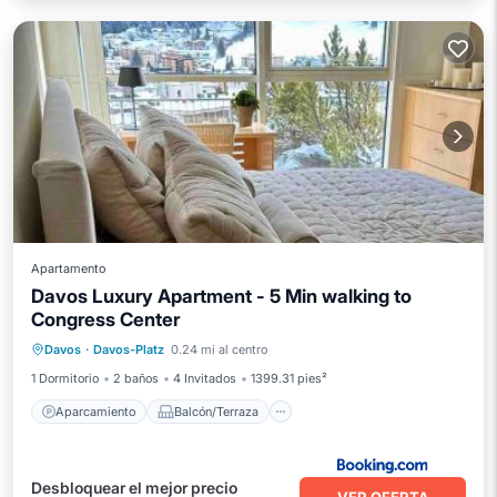
Apartamento
Davos Luxury Apartment - 5 Min walking to
Congress Center
Aparcamiento
Balcón/Terraza
Davos
·
Davos-Platz
0.24 mi al centro
Internet
Accesibilidad
1 Dormitorio
2 baños
4 Invitados
1399.31 pies²
Aparcamiento
Balcón/Terraza
Desbloquear el mejor precio