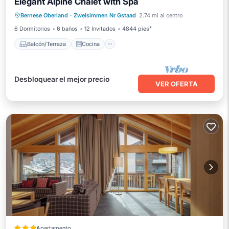
Elegant Alpine Chalet with Spa
Balcón/Terraza
Cocina
Internet
Bernese Oberland
·
Zweisimmen Nr Gstaad
2.74 mi al centro
Apto para niños
6 Dormitorios
6 baños
12 Invitados
4844 pies²
Balcón/Terraza
Cocina
Desbloquear el mejor precio
VER OFERTA
Apartamento