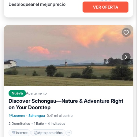
Desbloquear el mejor precio
VER OFERTA
Nueva
Apartamento
Discover Schongau—Nature & Adventure Right
on Your Doorstep
Internet
Apto para niños
Lucerne
·
Schongau
0.41 mi al centro
Ropa de cama
Instalaciones de bienestar
2 Dormitorios
1 Baño
4 Invitados
Internet
Apto para niños