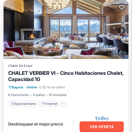
Chalet De Esquí
CHALET VERBIER VI - Cinco Habitaciones Chalet,
Aparcamiento
Internet
Capacidad 10
Apto para niños
Bagnes
·
Verbier
0.32 mi al centro
Instalaciones de bienestar
6 Dormitorios
4 baños
10 Invitados
Aparcamiento
Internet
Desbloquear el mejor precio
VER OFERTA