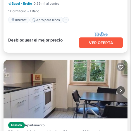
Basel
·
Breite
0.39 mi al centro
Ropa de cama
1 Dormitorio
1 Baño
Internet
Apto para niños
Desbloquear el mejor precio
VER OFERTA
Nueva
Apartamento