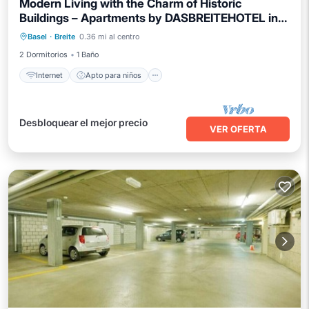
Modern Living with the Charm of Historic
Buildings – Apartments by DASBREITEHOTEL in
Internet
Apto para niños
Lavandería
Basel
Basel
·
Breite
0.36 mi al centro
Ropa de cama
2 Dormitorios
1 Baño
Internet
Apto para niños
Desbloquear el mejor precio
VER OFERTA