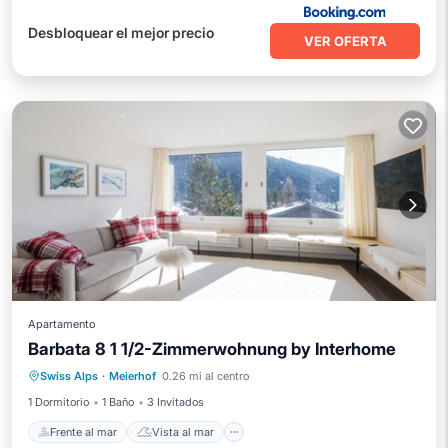
Desbloquear el mejor precio
VER OFERTA
Apartamento
Barbata 8 1 1/2-Zimmerwohnung by Interhome
Frente al mar
Vista al mar
Swiss Alps
·
Meierhof
0.26 mi al centro
Balcón/Terraza
Vistas
1 Dormitorio
1 Baño
3 Invitados
Frente al mar
Vista al mar