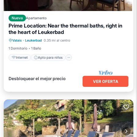
Nueva
Apartamento
Prime Location: Near the thermal baths, right in
the heart of Leukerbad
Internet
Apto para niños
Lavandería
Valais
·
Leukerbad
0.35 mi al centro
Ropa de cama
1 Dormitorio
1 Baño
Internet
Apto para niños
Desbloquear el mejor precio
VER OFERTA