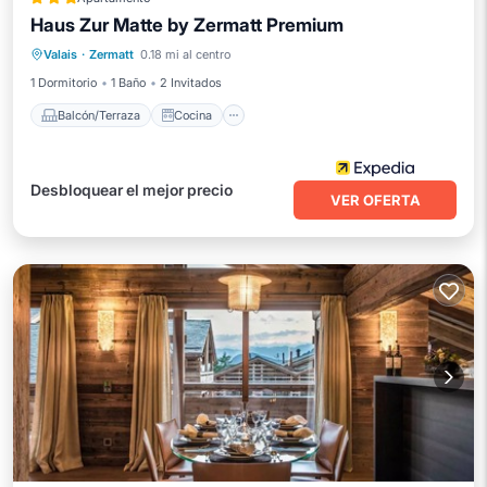
Haus Zur Matte by Zermatt Premium
Balcón/Terraza
Cocina
Internet
Valais
·
Zermatt
0.18 mi al centro
Apto para niños
1 Dormitorio
1 Baño
2 Invitados
Balcón/Terraza
Cocina
Desbloquear el mejor precio
VER OFERTA