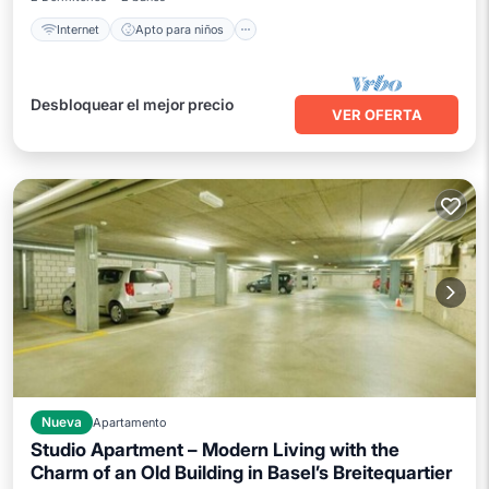
Internet
Apto para niños
Desbloquear el mejor precio
VER OFERTA
Nueva
Apartamento
Studio Apartment – Modern Living with the
Charm of an Old Building in Basel’s Breitequartier
Internet
Apto para niños
Lavandería