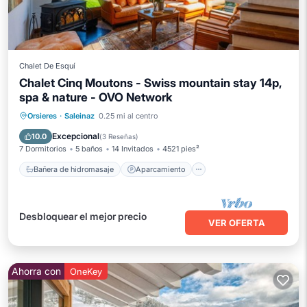
Chalet De Esquí
Chalet Cinq Moutons - Swiss mountain stay 14p,
spa & nature - OVO Network
Bañera de hidromasaje
Aparcamiento
Orsieres
·
Saleinaz
0.25 mi al centro
Spa
Balcón/Terraza
Excepcional
10.0
(
3 Reseñas
)
7 Dormitorios
5 baños
14 Invitados
4521 pies²
Bañera de hidromasaje
Aparcamiento
Desbloquear el mejor precio
VER OFERTA
Ahorra con
OneKey