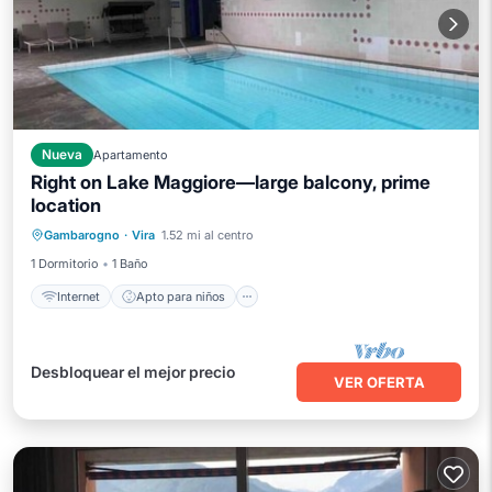
Nueva
Apartamento
Right on Lake Maggiore—large balcony, prime
location
Internet
Apto para niños
Lavandería
Gambarogno
·
Vira
1.52 mi al centro
Ropa de cama
1 Dormitorio
1 Baño
Internet
Apto para niños
Desbloquear el mejor precio
VER OFERTA