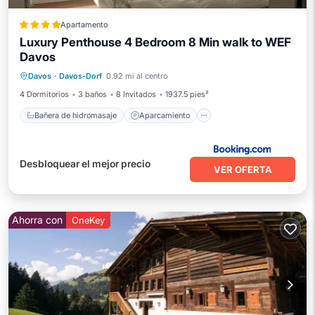
Apartamento
Luxury Penthouse 4 Bedroom 8 Min walk to WEF
Davos
Bañera de hidromasaje
Aparcamiento
Davos
·
Davos-Dorf
0.92 mi al centro
Balcón/Terraza
Vistas
4 Dormitorios
3 baños
8 Invitados
1937.5 pies²
Bañera de hidromasaje
Aparcamiento
Desbloquear el mejor precio
VER OFERTA
Ahorra con
OneKey