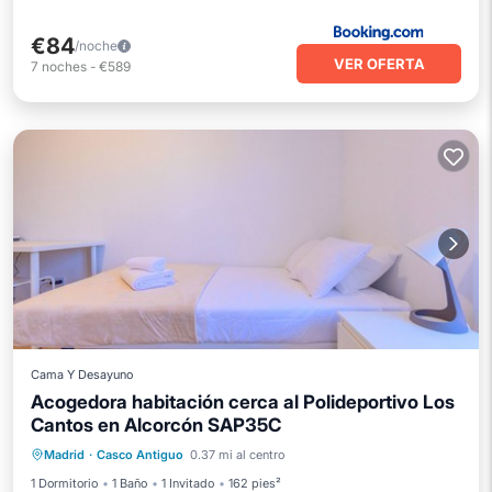
€84
/noche
VER OFERTA
7
noches
-
€589
Cama Y Desayuno
Acogedora habitación cerca al Polideportivo Los
Cantos en Alcorcón SAP35C
Aparcamiento
Cocina
Internet
Madrid
·
Casco Antiguo
0.37 mi al centro
Apto para niños
1 Dormitorio
1 Baño
1 Invitado
162 pies²