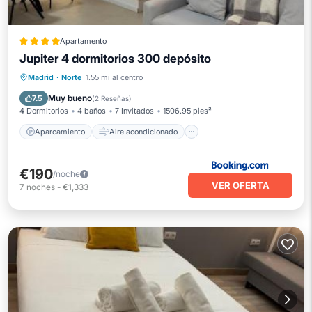
Apartamento
Jupiter 4 dormitorios 300 depósito
Aparcamiento
Aire acondicionado
Madrid
·
Norte
1.55 mi al centro
Internet
Apto para niños
Muy bueno
7.5
(
2 Reseñas
)
4 Dormitorios
4 baños
7 Invitados
1506.95 pies²
Aparcamiento
Aire acondicionado
€190
/noche
VER OFERTA
7
noches
-
€1,333