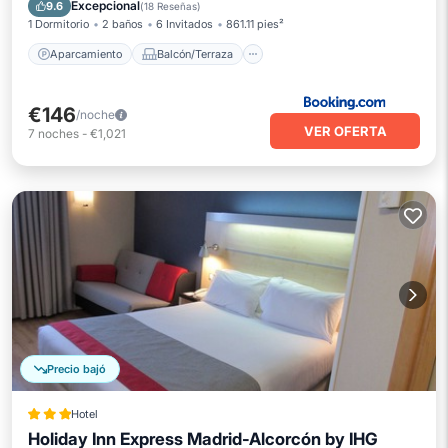
Aire acondicionado
Internet
Excepcional
9.6
(
18 Reseñas
)
1 Dormitorio
2 baños
6 Invitados
861.11 pies²
Aparcamiento
Balcón/Terraza
€146
/noche
VER OFERTA
7
noches
-
€1,021
Precio bajó
Hotel
Holiday Inn Express Madrid-Alcorcón by IHG