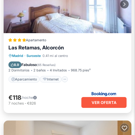
Apartamento
Las Retamas, Alcorcón
Aparcamiento
Internet
Madrid
·
Suroeste
0.41 mi al centro
Apto para niños
Accesibilidad
Fabuloso
8.9
(
65 Reseñas
)
2 Dormitorios
2 baños
4 Invitados
968.75 pies²
Aparcamiento
Internet
€118
/noche
VER OFERTA
7
noches
-
€826