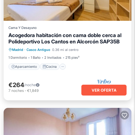
Cama Y Desayuno
Acogedora habitación con cama doble cerca al
Polideportivo Los Cantos en Alcorcón SAP35B
Aparcamiento
Cocina
Internet
Madrid
·
Casco Antiguo
0.36 mi al centro
Apto para niños
1 Dormitorio
1 Baño
2 Invitados
215 pies²
Aparcamiento
Cocina
€264
/noche
VER OFERTA
7
noches
-
€1,849