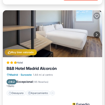
Muy bien valorado
Hotel
B&B Hotel Madrid Alcorcón
Desayuno
Aparcamiento
Internet
Madrid
·
Suroeste
1.44 mi al centro
Apto para niños
Excepcional
9.2
(
145 Reseñas
)
1 Baño
Desayuno
Aparcamiento