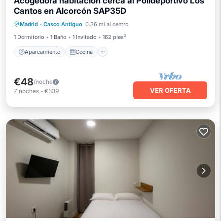
Acogedora habitación cerca al Polideportivo Los
Cantos en Alcorcón SAP35D
Aparcamiento
Cocina
Internet
Madrid
·
Casco Antiguo
0.36 mi al centro
Apto para niños
1 Dormitorio
1 Baño
1 Invitado
162 pies²
Aparcamiento
Cocina
€48
/noche
VER OFERTA
7
noches
-
€339