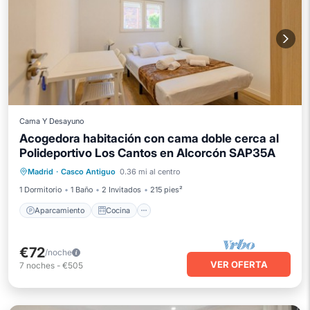
Cama Y Desayuno
Acogedora habitación con cama doble cerca al
Polideportivo Los Cantos en Alcorcón SAP35A
Aparcamiento
Cocina
Internet
Madrid
·
Casco Antiguo
0.36 mi al centro
Apto para niños
1 Dormitorio
1 Baño
2 Invitados
215 pies²
Aparcamiento
Cocina
€72
/noche
VER OFERTA
7
noches
-
€505