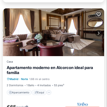
Casa
Apartamento moderno en Alcorcon ideal para
familia
Aparcamiento
Esquí
Cocina
Madrid
·
Norte
1.66 mi al centro
Aire acondicionado
2 Dormitorios
1 Baño
4 Invitados
53 pies²
Aparcamiento
Esquí
/noche