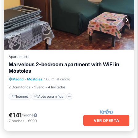
Apartamento
Marvelous 2-bedroom apartment with WiFi in
Móstoles
Internet
Apto para niños
Lavandería
Madrid
·
Mostoles
1.66 mi al centro
Ropa de cama
2 Dormitorios
1 Baño
4 Invitados
Internet
Apto para niños
€141
/noche
VER OFERTA
7
noches
-
€990