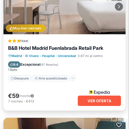
Muy bien valorado
Hotel
B&B Hotel Madrid Fuenlabrada Retail Park
Desayuno
Aire acondicionado
Madrid
·
El Vivero - Hospital - Universidad
0.67 mi al centro
Internet
Apto para niños
Excepcional
9.4
(
67 Reseñas
)
1 Baño
Desayuno
Aire acondicionado
€59
/noche
VER OFERTA
7
noches
-
€413