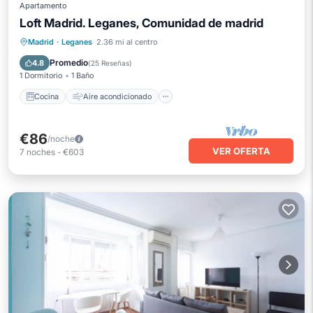
Apartamento
Loft Madrid. Leganes, Comunidad de madrid
Cocina
Aire acondicionado
Madrid
·
Leganes
2.36 mi al centro
Apto para niños
TV
Promedio
4.8
(
25 Reseñas
)
1 Dormitorio
1 Baño
Cocina
Aire acondicionado
€86
/noche
VER OFERTA
7
noches
-
€603