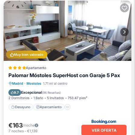
Muy bien valorado
Apartamento
Palomar Móstoles SuperHost con Garaje 5 Pax
Desayuno
Aparcamiento
Esquí
Madrid
·
Mostoles
1.71 mi al centro
Aire acondicionado
Excepcional
9.7
(
96 Reseñas
)
2 Dormitorios
1 Baño
5 Invitados
753.47 pies²
Desayuno
Aparcamiento
€163
/noche
VER OFERTA
7
noches
-
€1,139