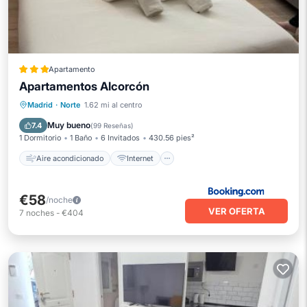
Apartamento
Apartamentos Alcorcón
Aire acondicionado
Internet
Apto para niños
Madrid
·
Norte
1.62 mi al centro
Accesible en silla de ruedas
Muy bueno
7.4
(
99 Reseñas
)
1 Dormitorio
1 Baño
6 Invitados
430.56 pies²
Aire acondicionado
Internet
€58
/noche
VER OFERTA
7
noches
-
€404