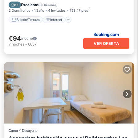
Apto para niños
Seguridad/Protección
Excelente
8.1
(
36 Reseñas
)
2 Dormitorios
1 Baño
4 Invitados
753.47 pies²
Balcón/Terraza
Internet
€94
/noche
VER OFERTA
7
noches
-
€657
Cama Y Desayuno