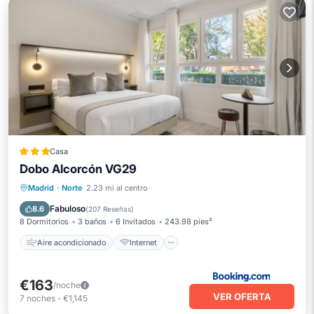
Casa
Dobo Alcorcón VG29
Aire acondicionado
Internet
Madrid
·
Norte
2.23 mi al centro
Apto para niños
Seguridad/Protección
Fabuloso
8.6
(
207 Reseñas
)
8 Dormitorios
3 baños
6 Invitados
243.98 pies²
Aire acondicionado
Internet
€163
/noche
VER OFERTA
7
noches
-
€1,145