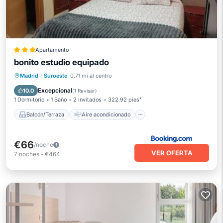
Apartamento
bonito estudio equipado
Balcón/Terraza
Aire acondicionado
Madrid
·
Suroeste
0.71 mi al centro
Internet
Seguridad/Protección
Excepcional
10.0
(
1 Revisar
)
1 Dormitorio
1 Baño
2 Invitados
322.92 pies²
Balcón/Terraza
Aire acondicionado
€66
/noche
VER OFERTA
7
noches
-
€464