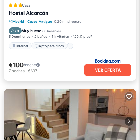
Casa
Hostal Alcorcón
Internet
Apto para niños
Seguridad/Protección
Madrid
·
Casco Antiguo
0.29 mi al centro
Servicios para huéspedes
Muy bueno
7.8
(
68 Reseñas
)
5 Dormitorios
2 baños
4 Invitados
129.17 pies²
Internet
Apto para niños
€100
/noche
VER OFERTA
7
noches
-
€697