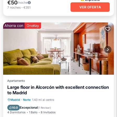
€50
/noche
VER OFERTA
7
noches
-
€351
Ahorra con
OneKey
Apartamento
Large floor in Alcorcón with excellent connection
to Madrid
Apto para niños
Lavandería
Madrid
·
Norte
1.43 mi al centro
Ropa de cama
Instalaciones de bienestar
Excepcional
10.0
(
1 Revisar
)
4 Dormitorios
1 Baño
8 Invitados