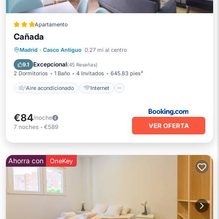
Apartamento
Cañada
Aire acondicionado
Internet
Madrid
·
Casco Antiguo
0.27 mi al centro
Apto para niños
Seguridad/Protección
Excepcional
9.1
(
45 Reseñas
)
2 Dormitorios
1 Baño
4 Invitados
645.83 pies²
Aire acondicionado
Internet
€84
/noche
VER OFERTA
7
noches
-
€589
Ahorra con
OneKey