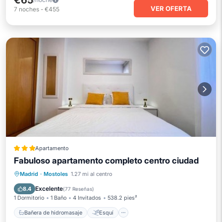
€65
VER OFERTA
7
noches
-
€455
Apartamento
Fabuloso apartamento completo centro ciudad
Bañera de hidromasaje
Esquí
Madrid
·
Mostoles
1.27 mi al centro
Balcón/Terraza
Aire acondicionado
Excelente
8.4
(
77 Reseñas
)
1 Dormitorio
1 Baño
4 Invitados
538.2 pies²
Bañera de hidromasaje
Esquí