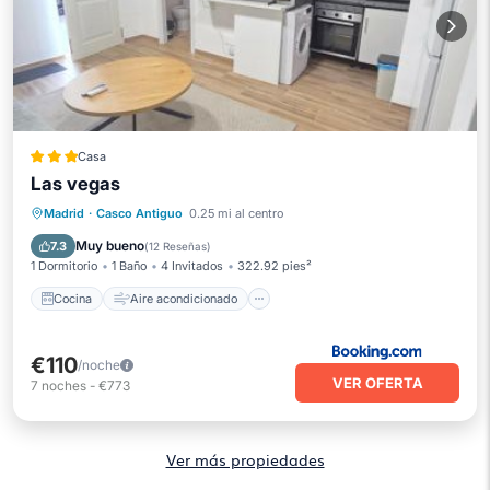
Casa
Las vegas
Cocina
Aire acondicionado
Internet
Madrid
·
Casco Antiguo
0.25 mi al centro
Apto para niños
Muy bueno
7.3
(
12 Reseñas
)
1 Dormitorio
1 Baño
4 Invitados
322.92 pies²
Cocina
Aire acondicionado
€110
/noche
VER OFERTA
7
noches
-
€773
Ver más propiedades