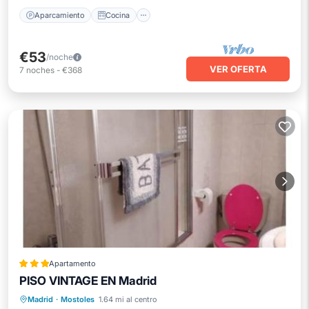
Aparcamiento
Cocina
€53
/noche
VER OFERTA
7
noches
-
€368
Apartamento
PISO VINTAGE EN Madrid
Balcón/Terraza
Internet
Madrid
·
Mostoles
1.64 mi al centro