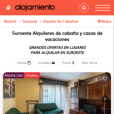
Madrid
Suroeste
Alquiler de Cabañas
Mapa
Suroeste
Alquileres de cabaña y casas de
vacaciones
GRANDES OFERTAS EN LUGARES
PARA ALQUILAR EN SUROESTE
Fechas
Invitados
Precio
Más filtros
Ahorra con
OneKey