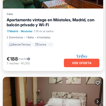
Casa
Apartamento vintage en Móstoles, Madrid, con
balcón privado y Wi-Fi
Balcón/Terraza
Cocina
Madrid
·
Mostoles
1.79 mi al centro
Aire acondicionado
Internet
2 Dormitorios
1 Baño
4 Invitados
Balcón/Terraza
Cocina
€188
/noche
VER OFERTA
7
noches
-
€1,313