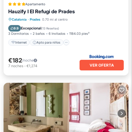
Apartamento
Hauzify I El Refugi de Prades
Internet
Apto para niños
Deportes/Actividades
Catalonia
·
Prades
0.70 mi al centro
Transporte/Servicio de traslado
Excepcional
9.9
(
13 Reseñas
)
3 Dormitorios
2 baños
6 Invitados
1184.03 pies²
Internet
Apto para niños
€182
/noche
VER OFERTA
7
noches
-
€1,274