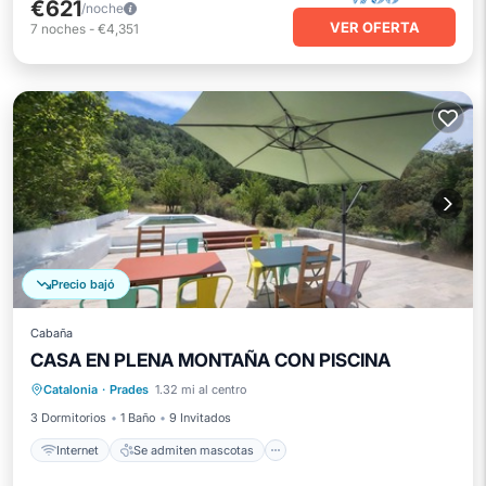
€621
/noche
VER OFERTA
7
noches
-
€4,351
Precio bajó
Cabaña
Internet
Se admiten mascotas
CASA EN PLENA MONTAÑA CON PISCINA
Apto para niños
Catalonia
·
Prades
1.32 mi al centro
Instalaciones de bienestar
3 Dormitorios
1 Baño
9 Invitados
Internet
Se admiten mascotas