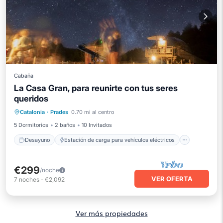
Cabaña
La Casa Gran, para reunirte con tus seres
Desayuno
queridos
Estación de carga para vehículos eléctricos
Catalonia
·
Prades
0.70 mi al centro
Aparcamiento
Piscina
5 Dormitorios
2 baños
10 Invitados
Desayuno
Estación de carga para vehículos eléctricos
€299
/noche
VER OFERTA
7
noches
-
€2,092
Ver más propiedades