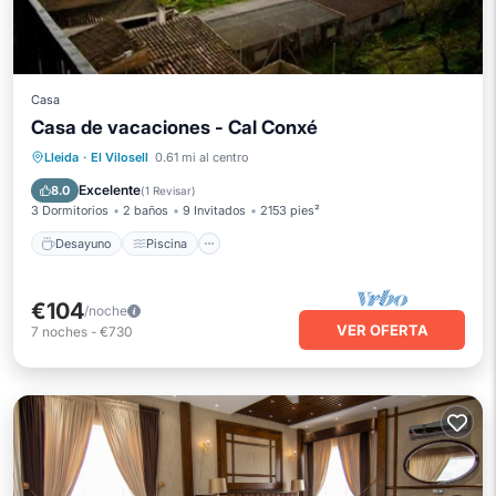
Casa
Casa de vacaciones - Cal Conxé
Desayuno
Piscina
Spa
Lleida
·
El Vilosell
0.61 mi al centro
Balcón/Terraza
Excelente
8.0
(
1 Revisar
)
3 Dormitorios
2 baños
9 Invitados
2153 pies²
Desayuno
Piscina
€104
/noche
VER OFERTA
7
noches
-
€730