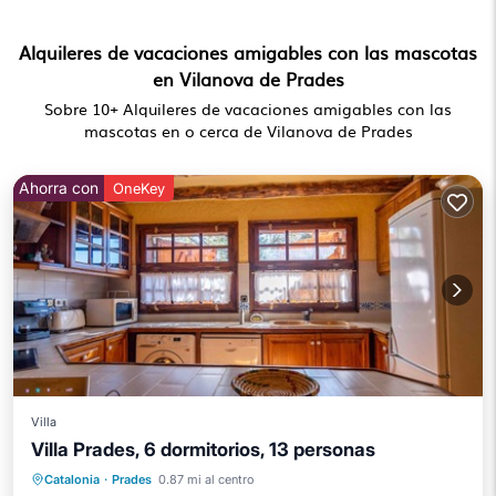
Alquileres de vacaciones amigables con las mascotas
en Vilanova de Prades
Sobre
10
+ Alquileres de vacaciones amigables con las
mascotas en o cerca de Vilanova de Prades
Ahorra con
OneKey
Villa
Villa Prades, 6 dormitorios, 13 personas
Balcón/Terraza
Cocina
Internet
Catalonia
·
Prades
0.87 mi al centro
Se admiten mascotas