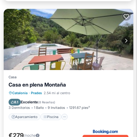
Casa
Casa en plena Montaña
Aparcamiento
Piscina
Catalonia
·
Prades
2.54 mi al centro
Balcón/Terraza
Internet
Excelente
8.1
(
8 Reseñas
)
3 Dormitorios
1 Baño
9 Invitados
1291.67 pies²
Aparcamiento
Piscina
€279
/noche