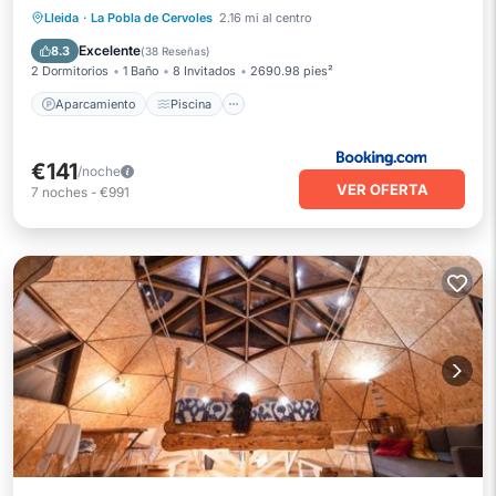
Aparcamiento
Piscina
Lleida
·
La Pobla de Cervoles
2.16 mi al centro
Balcón/Terraza
Vistas
Excelente
8.3
(
38 Reseñas
)
2 Dormitorios
1 Baño
8 Invitados
2690.98 pies²
Aparcamiento
Piscina
€141
/noche
VER OFERTA
7
noches
-
€991