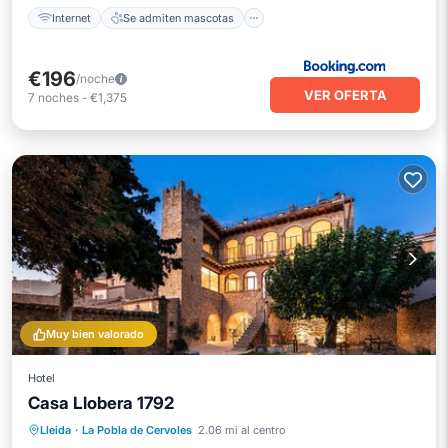
Internet
Se admiten mascotas
€196
/noche
VER OFERTA
7
noches
-
€1,375
Muy bien valorado
Hotel
Casa Llobera 1792
Frente al mar
Aparcamiento
Piscina
Lleida
·
La Pobla de Cervoles
2.06 mi al centro