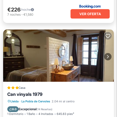
€226
/noche
VER OFERTA
7
noches
-
€1,580
Casa
Can vinyals 1979
Internet
Se admiten mascotas
Lleida
·
La Pobla de Cervoles
2.04 mi al centro
Apto para niños
Deportes/Actividades
Excepcional
9.0
(
14 Reseñas
)
1 Dormitorio
1 Baño
4 Invitados
645.83 pies²