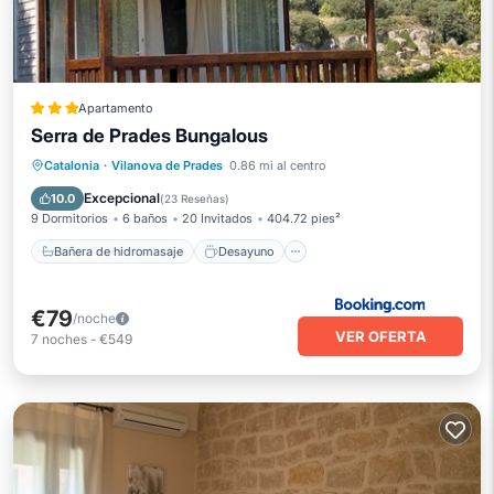
Apartamento
Serra de Prades Bungalous
Bañera de hidromasaje
Desayuno
Catalonia
·
Vilanova de Prades
0.86 mi al centro
Aparcamiento
Piscina
Excepcional
10.0
(
23 Reseñas
)
9 Dormitorios
6 baños
20 Invitados
404.72 pies²
Bañera de hidromasaje
Desayuno
€79
/noche
VER OFERTA
7
noches
-
€549