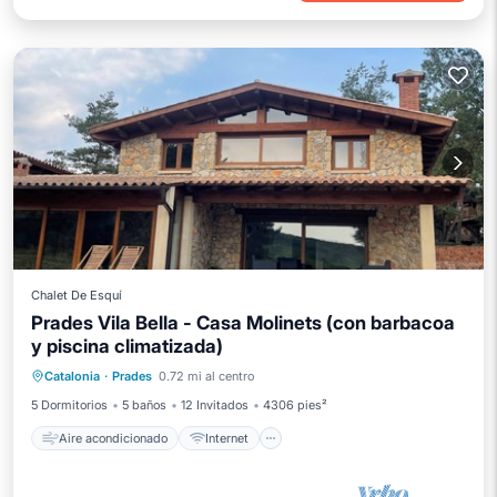
Chalet De Esquí
Prades Vila Bella - Casa Molinets (con barbacoa
y piscina climatizada)
Aire acondicionado
Internet
Catalonia
·
Prades
0.72 mi al centro
Se admiten mascotas
Apto para niños
5 Dormitorios
5 baños
12 Invitados
4306 pies²
Aire acondicionado
Internet