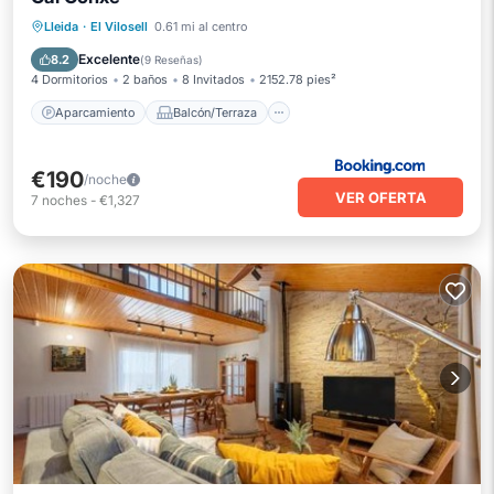
Aparcamiento
Balcón/Terraza
Lleida
·
El Vilosell
0.61 mi al centro
Aire acondicionado
Internet
Excelente
8.2
(
9 Reseñas
)
4 Dormitorios
2 baños
8 Invitados
2152.78 pies²
Aparcamiento
Balcón/Terraza
€190
/noche
VER OFERTA
7
noches
-
€1,327