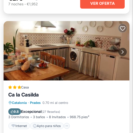
VER OFERTA
7
noches
-
€1,952
Casa
Ca la Casilda
Internet
Apto para niños
Seguridad/Protección
Catalonia
·
Prades
0.70 mi al centro
Servicios para huéspedes
Excepcional
9.8
(
27 Reseñas
)
3 Dormitorios
3 baños
8 Invitados
968.75 pies²
Internet
Apto para niños