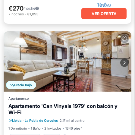
€270
/noche
VER OFERTA
7
noches
-
€1,893
Precio bajó
Apartamento
Apartamento 'Can Vinyals 1979' con balcón y
Wi-Fi
Balcón/Terraza
Cocina
Lleida
·
La Pobla de Cervoles
2.17 mi al centro
Aire acondicionado
Internet
1 Dormitorio
1 Baño
2 Invitados
1346 pies²