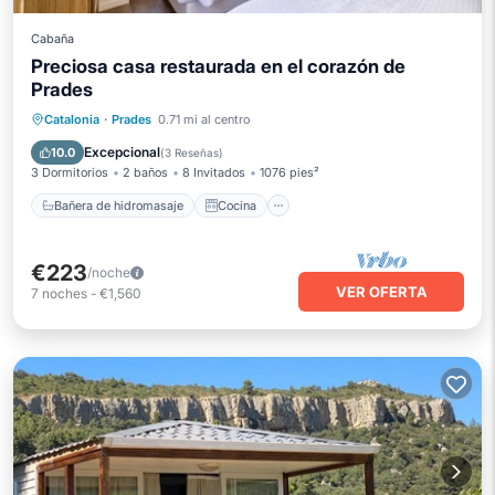
Cabaña
Preciosa casa restaurada en el corazón de
Prades
Bañera de hidromasaje
Cocina
Catalonia
·
Prades
0.71 mi al centro
Aire acondicionado
Internet
Excepcional
10.0
(
3 Reseñas
)
3 Dormitorios
2 baños
8 Invitados
1076 pies²
Bañera de hidromasaje
Cocina
€223
/noche
VER OFERTA
7
noches
-
€1,560