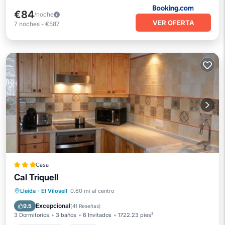
€84
/noche
VER OFERTA
7
noches
-
€587
Casa
Cal Triquell
Aparcamiento
Piscina
Lleida
·
El Vilosell
0.60 mi al centro
Balcón/Terraza
Aire acondicionado
Excepcional
9.5
(
41 Reseñas
)
3 Dormitorios
3 baños
6 Invitados
1722.23 pies²