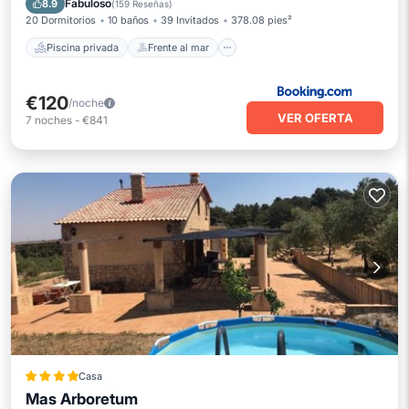
Fabuloso
8.9
(
159 Reseñas
)
20 Dormitorios
10 baños
39 Invitados
378.08 pies²
Piscina privada
Frente al mar
€120
/noche
VER OFERTA
7
noches
-
€841
Casa
Mas Arboretum