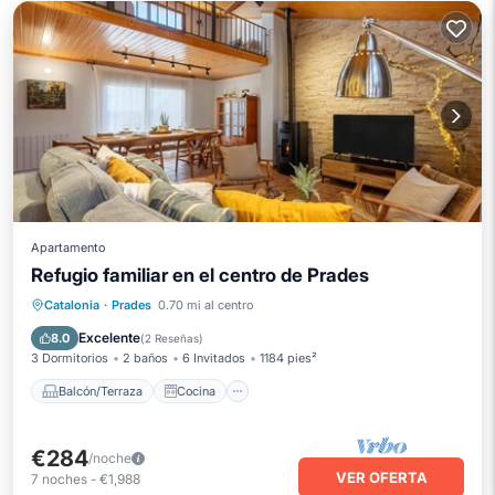
Apartamento
Refugio familiar en el centro de Prades
Balcón/Terraza
Cocina
Internet
Catalonia
·
Prades
0.70 mi al centro
Apto para niños
Excelente
8.0
(
2 Reseñas
)
3 Dormitorios
2 baños
6 Invitados
1184 pies²
Balcón/Terraza
Cocina
€284
/noche
VER OFERTA
7
noches
-
€1,988