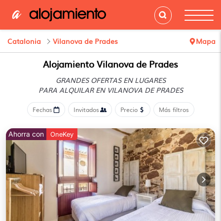
Catalonia
Vilanova de Prades
Mapa
Alojamiento Vilanova de Prades
GRANDES OFERTAS EN LUGARES
PARA ALQUILAR EN VILANOVA DE PRADES
Fechas
Invitados
Precio
Más filtros
Ahorra con
OneKey