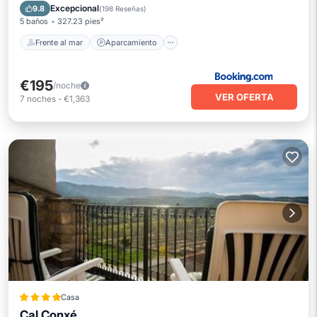
Vista al mar
Excepcional
9.8
(
198 Reseñas
)
5 baños
327.23 pies²
Frente al mar
Aparcamiento
€195
/noche
VER OFERTA
7
noches
-
€1,363
Casa
Cal Conxé