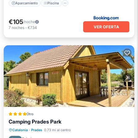
Aparcamiento
Piscina
€105
/noche
VER OFERTA
7
noches
-
€734
Otro
Camping Prades Park
Piscina privada
Frente al mar
Catalonia
·
Prades
0.73 mi al centro
Bañera de hidromasaje
Desayuno