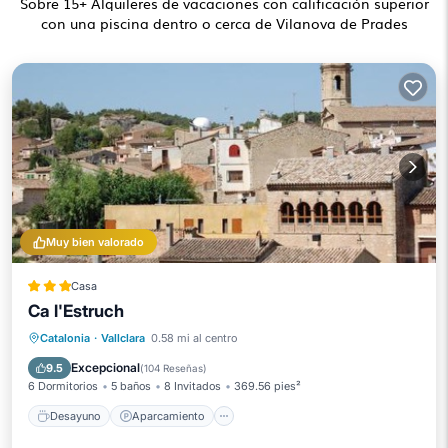
Sobre
15
+ Alquileres de vacaciones con calificación superior
con una piscina dentro o cerca de Vilanova de Prades
Muy bien valorado
Casa
Ca l'Estruch
Desayuno
Aparcamiento
Piscina
Catalonia
·
Vallclara
0.58 mi al centro
Balcón/Terraza
Excepcional
9.5
(
104 Reseñas
)
6 Dormitorios
5 baños
8 Invitados
369.56 pies²
Desayuno
Aparcamiento