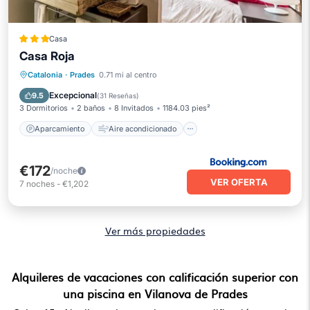
Casa
Casa Roja
Aparcamiento
Aire acondicionado
Catalonia
·
Prades
0.71 mi al centro
Internet
Apto para niños
Excepcional
9.5
(
31 Reseñas
)
3 Dormitorios
2 baños
8 Invitados
1184.03 pies²
Aparcamiento
Aire acondicionado
€172
/noche
VER OFERTA
7
noches
-
€1,202
Ver más propiedades
Alquileres de vacaciones con calificación superior con
una piscina en Vilanova de Prades