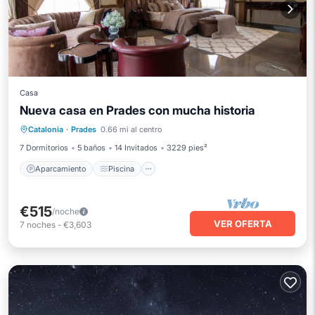
Casa
Nueva casa en Prades con mucha historia
Aparcamiento
Piscina
Catalonia
·
Prades
0.66 mi al centro
Balcón/Terraza
Cocina
7 Dormitorios
5 baños
14 Invitados
3229 pies²
Aparcamiento
Piscina
€515
/noche
VER OFERTA
7
noches
-
€3,603