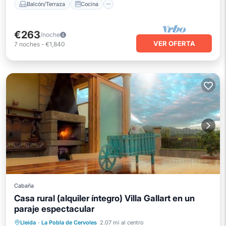
Balcón/Terraza
Cocina
€263
/noche
VER OFERTA
7
noches
-
€1,840
Cabaña
Casa rural (alquiler íntegro) Villa Gallart en un
paraje espectacular
Piscina privada
Frente al mar
Lleida
·
La Pobla de Cervoles
2.07 mi al centro