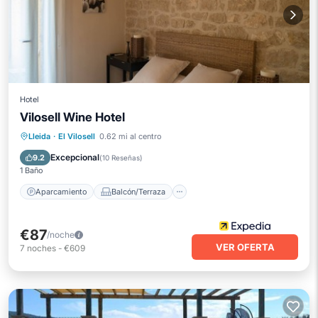
Hotel
Vilosell Wine Hotel
Aparcamiento
Balcón/Terraza
Lleida
·
El Vilosell
0.62 mi al centro
Cocina
Aire acondicionado
Excepcional
9.2
(
10 Reseñas
)
1 Baño
Aparcamiento
Balcón/Terraza
€87
/noche
VER OFERTA
7
noches
-
€609