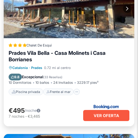
Chalet De Esquí
Prades Vila Bella - Casa Molinets i Casa
Borrianes
Piscina privada
Frente al mar
Catalonia
·
Prades
0.72 mi al centro
Aparcamiento
Piscina
Excepcional
9.8
(
33 Reseñas
)
10 Dormitorios
10 baños
24 Invitados
3229.17 pies²
Piscina privada
Frente al mar
€495
/noche
VER OFERTA
7
noches
-
€3,465