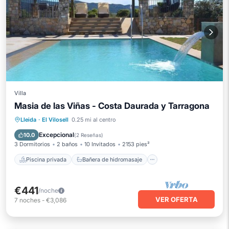
Villa
Masia de las Viñas - Costa Daurada y Tarragona
Piscina privada
Bañera de hidromasaje
Lleida
·
El Vilosell
0.25 mi al centro
Aparcamiento
Piscina
Excepcional
10.0
(
2 Reseñas
)
3 Dormitorios
2 baños
10 Invitados
2153 pies²
Piscina privada
Bañera de hidromasaje
€441
/noche
VER OFERTA
7
noches
-
€3,086