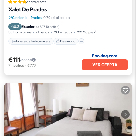
Apartamento
Xalet De Prades
Bañera de hidromasaje
Desayuno
Estación de carga para vehículos eléctricos
Catalonia
·
Prades
0.70 mi al centro
Aparcamiento
Excelente
8.2
(
697 Reseñas
)
35 Dormitorios
21 baños
79 Invitados
733.96 pies²
Bañera de hidromasaje
Desayuno
€111
/noche
VER OFERTA
7
noches
-
€777