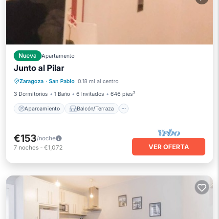
Nueva
Apartamento
Junto al Pilar
Aparcamiento
Balcón/Terraza
Zaragoza
·
San Pablo
0.18 mi al centro
Cocina
Internet
3 Dormitorios
1 Baño
6 Invitados
646 pies²
Aparcamiento
Balcón/Terraza
€153
/noche
VER OFERTA
7
noches
-
€1,072