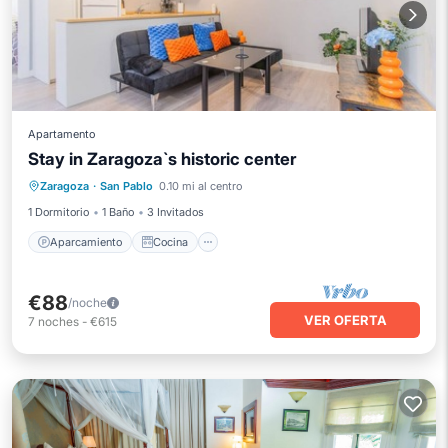
Apartamento
Stay in Zaragoza`s historic center
Aparcamiento
Cocina
Zaragoza
·
San Pablo
0.10 mi al centro
Aire acondicionado
Internet
1 Dormitorio
1 Baño
3 Invitados
Aparcamiento
Cocina
€88
/noche
VER OFERTA
7
noches
-
€615