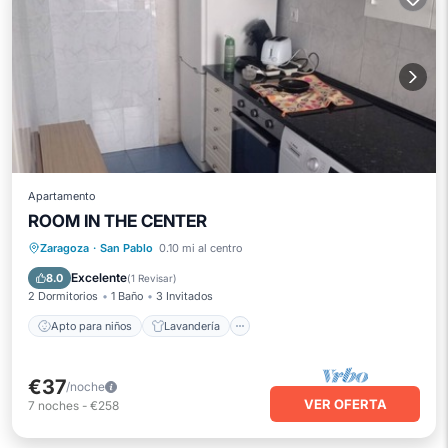
Apartamento
ROOM IN THE CENTER
Apto para niños
Lavandería
Zaragoza
·
San Pablo
0.10 mi al centro
Ropa de cama
Instalaciones de bienestar
Excelente
8.0
(
1 Revisar
)
2 Dormitorios
1 Baño
3 Invitados
Apto para niños
Lavandería
€37
/noche
VER OFERTA
7
noches
-
€258