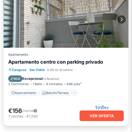
Apartamento
Apartamento centro con parking privado
Aparcamiento
Balcón/Terraza
Zaragoza
·
San Pablo
0.08 mi al centro
Cocina
Aire acondicionado
Excepcional
10.0
(
4 Reseñas
)
2 Dormitorios
1 Baño
4 Invitados
646 pies²
Aparcamiento
Balcón/Terraza
€156
/noche
VER OFERTA
7
noches
-
€1,093