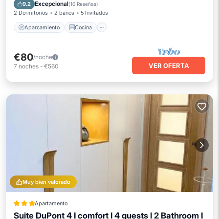
Aire acondicionado
Internet
Excepcional
9.2
(
10 Reseñas
)
2 Dormitorios
2 baños
5 Invitados
Aparcamiento
Cocina
€80
/noche
VER OFERTA
7
noches
-
€560
Muy bien valorado
Apartamento
Suite DuPont 4 I comfort I 4 guests I 2 Bathroom I