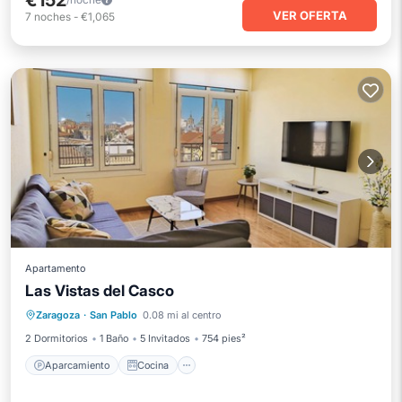
€152
VER OFERTA
7
noches
-
€1,065
Apartamento
Las Vistas del Casco
Aparcamiento
Cocina
Zaragoza
·
San Pablo
0.08 mi al centro
Aire acondicionado
Internet
2 Dormitorios
1 Baño
5 Invitados
754 pies²
Aparcamiento
Cocina