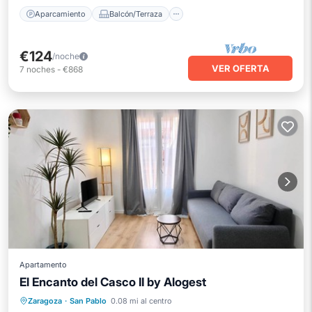
Aparcamiento
Balcón/Terraza
€124
/noche
VER OFERTA
7
noches
-
€868
Apartamento
El Encanto del Casco II by Alogest
Balcón/Terraza
Cocina
Zaragoza
·
San Pablo
0.08 mi al centro
Aire acondicionado
Internet