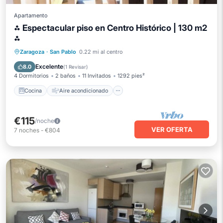
Apartamento
⁂ Espectacular piso en Centro Histórico | 130 m2
⁂
Cocina
Aire acondicionado
Internet
Zaragoza
·
San Pablo
0.22 mi al centro
Apto para niños
Excelente
8.0
(
1 Revisar
)
4 Dormitorios
2 baños
11 Invitados
1292 pies²
Cocina
Aire acondicionado
€115
/noche
VER OFERTA
7
noches
-
€804