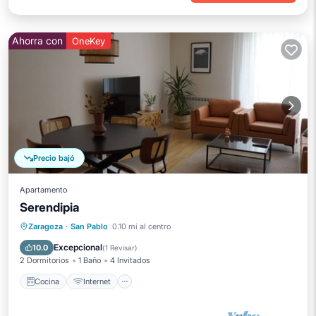
Ahorra con
OneKey
Precio bajó
Apartamento
Serendipia
Cocina
Internet
Zaragoza
·
San Pablo
0.10 mi al centro
Se admiten mascotas
Apto para niños
Excepcional
10.0
(
1 Revisar
)
2 Dormitorios
1 Baño
4 Invitados
Cocina
Internet