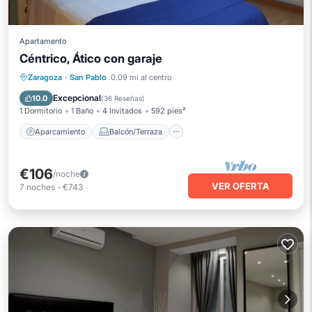
Apartamento
Céntrico, Ático con garaje
Aparcamiento
Balcón/Terraza
Zaragoza
·
San Pablo
0.09 mi al centro
Cocina
Aire acondicionado
Excepcional
10.0
(
36 Reseñas
)
1 Dormitorio
1 Baño
4 Invitados
592 pies²
Aparcamiento
Balcón/Terraza
€106
/noche
VER OFERTA
7
noches
-
€743