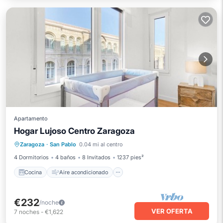
Apartamento
Hogar Lujoso Centro Zaragoza
Cocina
Aire acondicionado
Internet
Zaragoza
·
San Pablo
0.04 mi al centro
Apto para niños
4 Dormitorios
4 baños
8 Invitados
1237 pies²
Cocina
Aire acondicionado
€232
/noche
VER OFERTA
7
noches
-
€1,622