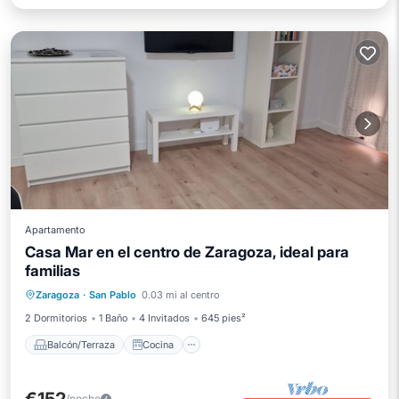
Apartamento
Casa Mar en el centro de Zaragoza, ideal para
familias
Balcón/Terraza
Cocina
Zaragoza
·
San Pablo
0.03 mi al centro
Aire acondicionado
Internet
2 Dormitorios
1 Baño
4 Invitados
645 pies²
Balcón/Terraza
Cocina
/noche