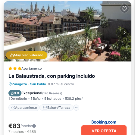
Muy bien valorado
Apartamento
La Balaustrada, con parking incluido
Aparcamiento
Balcón/Terraza
Zaragoza
·
San Pablo
0.07 mi al centro
Vistas
Aire acondicionado
Excepcional
9.8
(
126 Reseñas
)
1 Dormitorio
1 Baño
5 Invitados
538.2 pies²
Aparcamiento
Balcón/Terraza
€83
/noche
VER OFERTA
7
noches
-
€585