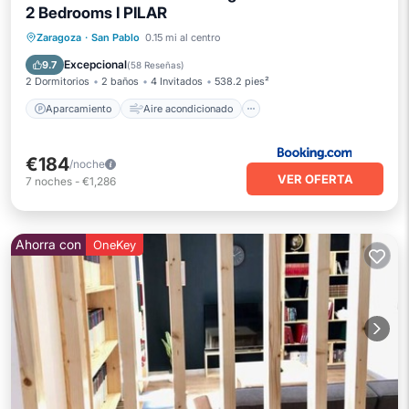
2 Bedrooms I PILAR
Aparcamiento
Aire acondicionado
Zaragoza
·
San Pablo
0.15 mi al centro
Internet
Accesibilidad
Excepcional
9.7
(
58 Reseñas
)
2 Dormitorios
2 baños
4 Invitados
538.2 pies²
Aparcamiento
Aire acondicionado
€184
/noche
VER OFERTA
7
noches
-
€1,286
Ahorra con
OneKey