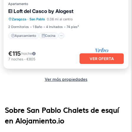
Apartamento
El Loft del Casco by Alogest
Aparcamiento
Cocina
Zaragoza
·
San Pablo
0.08 mi al centro
Aire acondicionado
Internet
2 Dormitorios
1 Baño
4 Invitados
74 pies²
Aparcamiento
Cocina
€115
/noche
VER OFERTA
7
noches
-
€805
Ver más propiedades
Sobre San Pablo Chalets de esquí
en Alojamiento.io