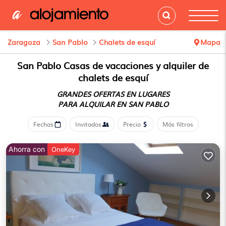
Zaragoza
San Pablo
Chalets de esquí
Mapa
San Pablo Casas de vacaciones y alquiler de
chalets de esquí
GRANDES OFERTAS EN LUGARES
PARA ALQUILAR EN SAN PABLO
Fechas
Invitados
Precio
Más filtros
Ahorra con
OneKey