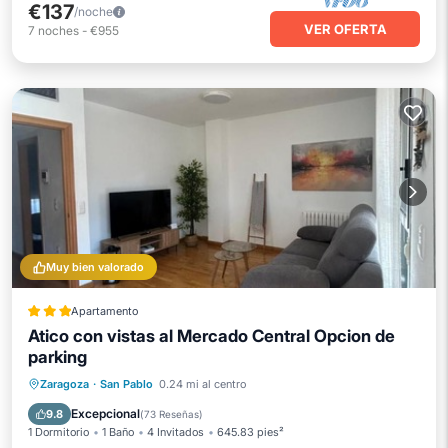
€137
/noche
VER OFERTA
7
noches
-
€955
Muy bien valorado
Apartamento
Atico con vistas al Mercado Central Opcion de
parking
Aparcamiento
Balcón/Terraza
Zaragoza
·
San Pablo
0.24 mi al centro
Aire acondicionado
Internet
Excepcional
9.8
(
73 Reseñas
)
1 Dormitorio
1 Baño
4 Invitados
645.83 pies²