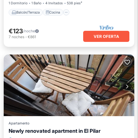
1 Dormitorio
1 Baño
4 Invitados
538 pies²
Balcón/Terraza
Cocina
€123
/noche
VER OFERTA
7
noches
-
€861
Apartamento
Newly renovated apartment in El Pilar
Aire acondicionado
Internet