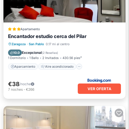
Apartamento
Encantador estudio cerca del Pilar
Aparcamiento
Aire acondicionado
Zaragoza
·
San Pablo
0.17 mi al centro
Internet
Seguridad/Protección
Excepcional
10.0
(
2 Reseñas
)
1 Dormitorio
1 Baño
2 Invitados
430.56 pies²
Aparcamiento
Aire acondicionado
€38
/noche
VER OFERTA
7
noches
-
€266