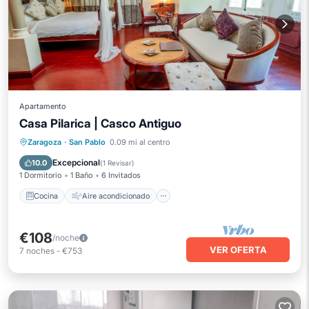
Apartamento
Casa Pilarica | Casco Antiguo
Cocina
Aire acondicionado
Internet
Zaragoza
·
San Pablo
0.09 mi al centro
Apto para niños
Excepcional
10.0
(
1 Revisar
)
1 Dormitorio
1 Baño
6 Invitados
Cocina
Aire acondicionado
€108
/noche
VER OFERTA
7
noches
-
€753