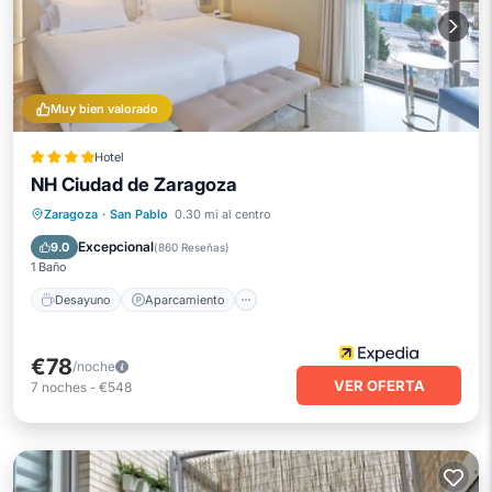
Muy bien valorado
Hotel
NH Ciudad de Zaragoza
Desayuno
Aparcamiento
Zaragoza
·
San Pablo
0.30 mi al centro
Aire acondicionado
Internet
Excepcional
9.0
(
860 Reseñas
)
1 Baño
Desayuno
Aparcamiento
€78
/noche
VER OFERTA
7
noches
-
€548