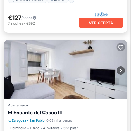
€127
/noche
VER OFERTA
7
noches
-
€892
Apartamento
El Encanto del Casco III
Aparcamiento
Balcón/Terraza
Zaragoza
·
San Pablo
0.08 mi al centro
Cocina
Aire acondicionado
1 Dormitorio
1 Baño
4 Invitados
538 pies²