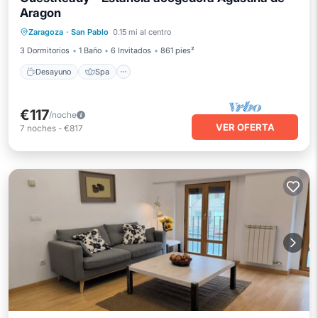
Aragon
Desayuno
Spa
Cocina
Zaragoza
·
San Pablo
0.15 mi al centro
Aire acondicionado
3 Dormitorios
1 Baño
6 Invitados
861 pies²
Desayuno
Spa
€117
/noche
VER OFERTA
7
noches
-
€817