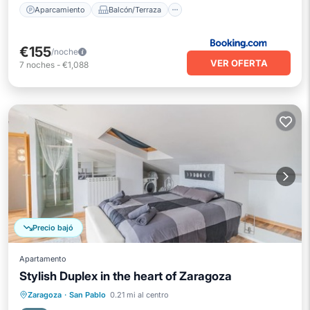
Aparcamiento
Balcón/Terraza
€155
/noche
VER OFERTA
7
noches
-
€1,088
Precio bajó
Apartamento
Stylish Duplex in the heart of Zaragoza
Aparcamiento
Cocina
Zaragoza
·
San Pablo
0.21 mi al centro