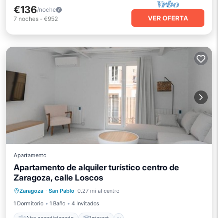
€136
/noche
VER OFERTA
7
noches
-
€952
Apartamento
Apartamento de alquiler turístico centro de
Zaragoza, calle Loscos
Aire acondicionado
Internet
Zaragoza
·
San Pablo
0.27 mi al centro
Apto para niños
Lavandería
1 Dormitorio
1 Baño
4 Invitados
Aire acondicionado
Internet