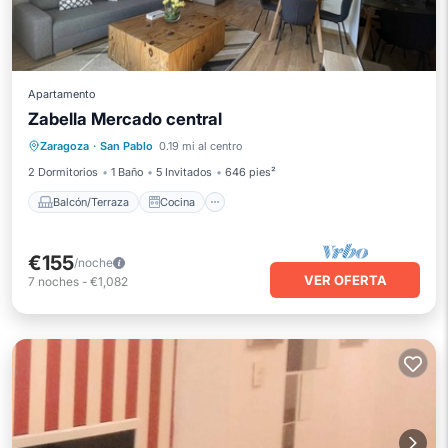
Apartamento
Zabella Mercado central
Balcón/Terraza
Cocina
Zaragoza
·
San Pablo
0.19 mi al centro
Aire acondicionado
Internet
2 Dormitorios
1 Baño
5 Invitados
646 pies²
Balcón/Terraza
Cocina
€155
/noche
VER OFERTA
7
noches
-
€1,082