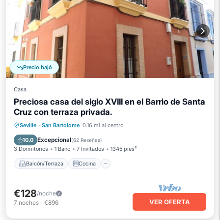
Precio bajó
Casa
Preciosa casa del siglo XVIII en el Barrio de Santa
Cruz con terraza privada.
Balcón/Terraza
Cocina
Seville
·
San Bartolome
0.16 mi al centro
Aire acondicionado
Internet
Excepcional
10.0
(
62 Reseñas
)
3 Dormitorios
1 Baño
7 Invitados
1345 pies²
Balcón/Terraza
Cocina
€128
/noche
VER OFERTA
7
noches
-
€896