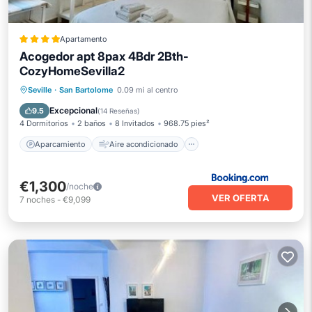
Apartamento
Acogedor apt 8pax 4Bdr 2Bth-
CozyHomeSevilla2
Aparcamiento
Aire acondicionado
Seville
·
San Bartolome
0.09 mi al centro
Internet
Apto para niños
Excepcional
9.5
(
14 Reseñas
)
4 Dormitorios
2 baños
8 Invitados
968.75 pies²
Aparcamiento
Aire acondicionado
€1,300
/noche
VER OFERTA
7
noches
-
€9,099