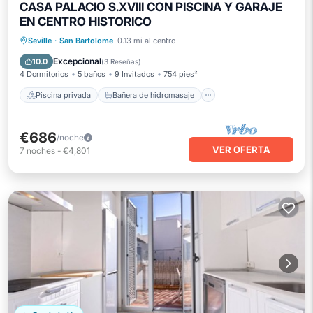
CASA PALACIO S.XVIII CON PISCINA Y GARAJE
EN CENTRO HISTORICO
Piscina privada
Bañera de hidromasaje
Seville
·
San Bartolome
0.13 mi al centro
Aparcamiento
Piscina
Excepcional
10.0
(
3 Reseñas
)
4 Dormitorios
5 baños
9 Invitados
754 pies²
Piscina privada
Bañera de hidromasaje
€686
/noche
VER OFERTA
7
noches
-
€4,801