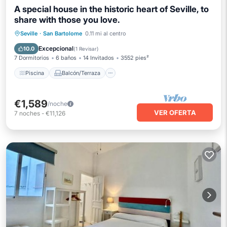
A special house in the historic heart of Seville, to
share with those you love.
Piscina
Balcón/Terraza
Cocina
Seville
·
San Bartolome
0.11 mi al centro
Aire acondicionado
Excepcional
10.0
(
1 Revisar
)
7 Dormitorios
6 baños
14 Invitados
3552 pies²
Piscina
Balcón/Terraza
€1,589
/noche
VER OFERTA
7
noches
-
€11,126