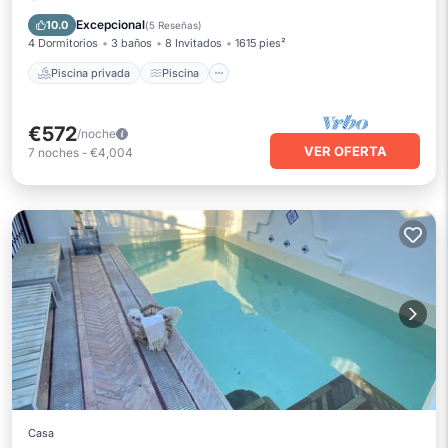
Balcón/Terraza
Cocina
Excepcional
10.0
(
5 Reseñas
)
4 Dormitorios
3 baños
8 Invitados
1615 pies²
Piscina privada
Piscina
€572
/noche
VER OFERTA
7
noches
-
€4,004
Casa