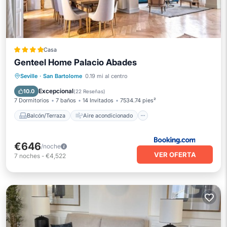
Casa
Genteel Home Palacio Abades
Balcón/Terraza
Aire acondicionado
Seville
·
San Bartolome
0.19 mi al centro
Internet
Apto para niños
Excepcional
10.0
(
22 Reseñas
)
7 Dormitorios
7 baños
14 Invitados
7534.74 pies²
Balcón/Terraza
Aire acondicionado
€646
/noche
VER OFERTA
7
noches
-
€4,522