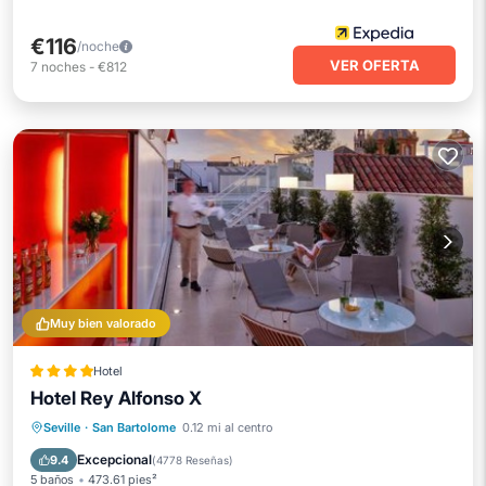
€116
/noche
VER OFERTA
7
noches
-
€812
Muy bien valorado
Hotel
Hotel Rey Alfonso X
Frente al mar
Desayuno
Seville
·
San Bartolome
0.12 mi al centro
Aparcamiento
Piscina
Excepcional
9.4
(
4778 Reseñas
)
5 baños
473.61 pies²