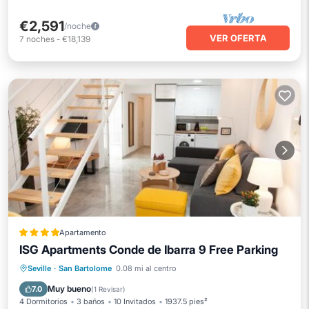
€2,591
/noche
VER OFERTA
7
noches
-
€18,139
Apartamento
ISG Apartments Conde de Ibarra 9 Free Parking
Aparcamiento
Balcón/Terraza
Seville
·
San Bartolome
0.08 mi al centro
Vistas
Aire acondicionado
Muy bueno
7.0
(
1 Revisar
)
4 Dormitorios
3 baños
10 Invitados
1937.5 pies²