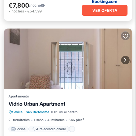
€7,800
/noche
VER OFERTA
7
noches
-
€54,599
Apartamento
Vidrio Urban Apartment
Cocina
Aire acondicionado
Internet
Seville
·
San Bartolome
0.09 mi al centro
Apto para niños
2 Dormitorios
1 Baño
4 Invitados
646 pies²
Cocina
Aire acondicionado