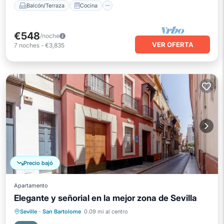
Balcón/Terraza
Cocina
€548
/noche
VER OFERTA
7
noches
-
€3,835
Precio bajó
Apartamento
Elegante y señorial en la mejor zona de Sevilla
Balcón/Terraza
Cocina
Seville
·
San Bartolome
0.09 mi al centro
Aire acondicionado
Internet