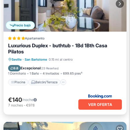
Precio bajó
Apartamento
Luxurious Duplex - buthtub - 1Bd 1Bth Casa
Pilatos
Piscina
Balcón/Terraza
Seville
·
San Bartolome
0.15 mi al centro
Aire acondicionado
Internet
Excepcional
9.8
(
23 Reseñas
)
1 Dormitorio
1 Baño
4 Invitados
699.65 pies²
Piscina
Balcón/Terraza
€140
/noche
VER OFERTA
7
noches
-
€978