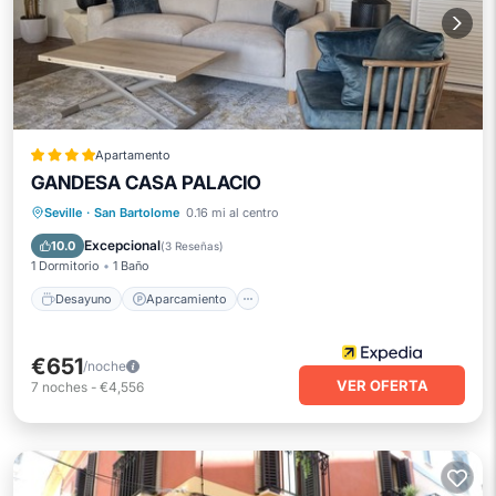
Apartamento
GANDESA CASA PALACIO
Desayuno
Aparcamiento
Piscina
Seville
·
San Bartolome
0.16 mi al centro
Balcón/Terraza
Excepcional
10.0
(
3 Reseñas
)
1 Dormitorio
1 Baño
Desayuno
Aparcamiento
€651
/noche
VER OFERTA
7
noches
-
€4,556