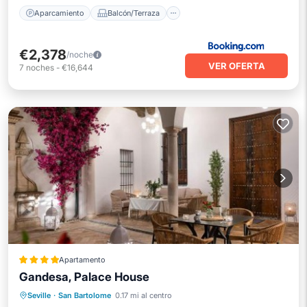
Aparcamiento
Balcón/Terraza
€2,378
/noche
VER OFERTA
7
noches
-
€16,644
Apartamento
Gandesa, Palace House
Desayuno
Aparcamiento
Piscina
Seville
·
San Bartolome
0.17 mi al centro
Balcón/Terraza