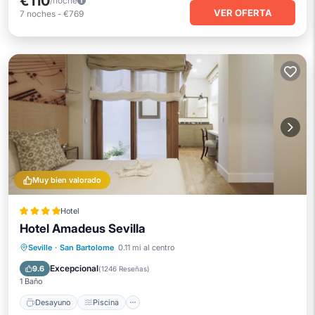
€110
/noche
VER OFERTA
7
noches
-
€769
Muy bien valorado
Hotel
Hotel Amadeus Sevilla
Desayuno
Piscina
Balcón/Terraza
Seville
·
San Bartolome
0.11 mi al centro
Aire acondicionado
Excepcional
9.6
(
1246 Reseñas
)
1 Baño
Desayuno
Piscina