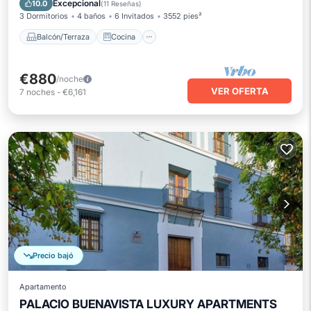
Excepcional
10.0
(
11 Reseñas
)
3 Dormitorios
4 baños
6 Invitados
3552 pies²
Balcón/Terraza
Cocina
€880
/noche
VER OFERTA
7
noches
-
€6,161
Precio bajó
Apartamento
PALACIO BUENAVISTA LUXURY APARTMENTS