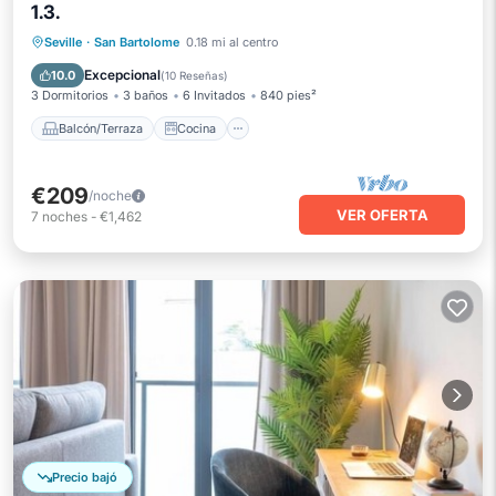
1.3.
Balcón/Terraza
Cocina
Seville
·
San Bartolome
0.18 mi al centro
Aire acondicionado
Internet
Excepcional
10.0
(
10 Reseñas
)
3 Dormitorios
3 baños
6 Invitados
840 pies²
Balcón/Terraza
Cocina
€209
/noche
VER OFERTA
7
noches
-
€1,462
Precio bajó