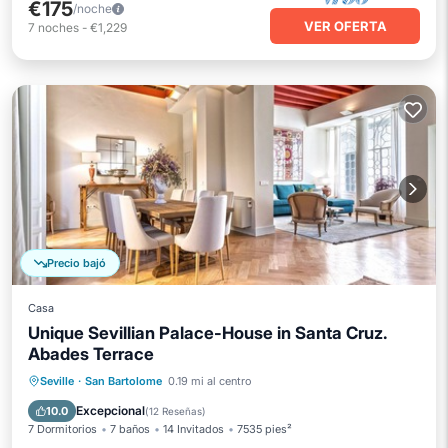
€175
/noche
VER OFERTA
7
noches
-
€1,229
Precio bajó
Casa
Unique Sevillian Palace-House in Santa Cruz.
Abades Terrace
Balcón/Terraza
Cocina
Seville
·
San Bartolome
0.19 mi al centro
Aire acondicionado
Internet
Excepcional
10.0
(
12 Reseñas
)
7 Dormitorios
7 baños
14 Invitados
7535 pies²