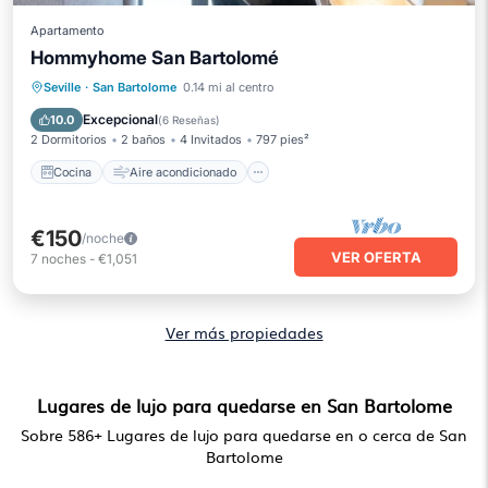
Apartamento
Hommyhome San Bartolomé
Cocina
Aire acondicionado
Apto para niños
Seville
·
San Bartolome
0.14 mi al centro
Accesible en silla de ruedas
Excepcional
10.0
(
6 Reseñas
)
2 Dormitorios
2 baños
4 Invitados
797 pies²
Cocina
Aire acondicionado
€150
/noche
VER OFERTA
7
noches
-
€1,051
Ver más propiedades
Lugares de lujo para quedarse en San Bartolome
Sobre
586
+ Lugares de lujo para quedarse en o cerca de San
Bartolome