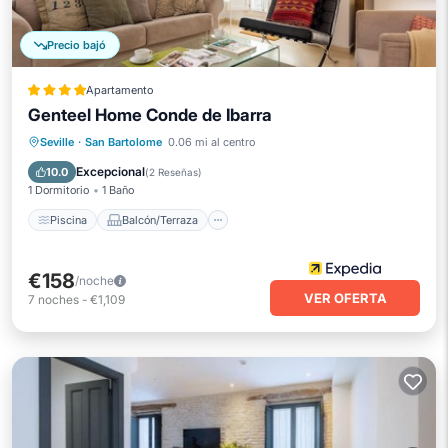
Precio bajó
Apartamento
Genteel Home Conde de Ibarra
Piscina
Balcón/Terraza
Cocina
Seville
·
San Bartolome
0.06 mi al centro
Aire acondicionado
Excepcional
10.0
(
2 Reseñas
)
1 Dormitorio
1 Baño
Piscina
Balcón/Terraza
€158
/noche
VER OFERTA
7
noches
-
€1,109