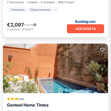
2 Dormitorios
3 baños
6 Invitados
968.75 pies²
Desayuno
Aparcamiento
€2,097
/noche
VER OFERTA
7
noches
-
€14,677
Casa
Genteel Home Tintes