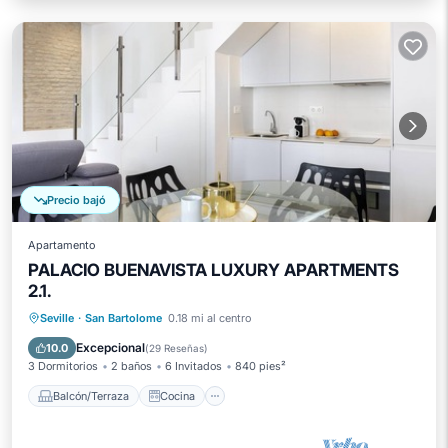
Precio bajó
Apartamento
PALACIO BUENAVISTA LUXURY APARTMENTS
2.1.
Balcón/Terraza
Cocina
Seville
·
San Bartolome
0.18 mi al centro
Aire acondicionado
Internet
Excepcional
10.0
(
29 Reseñas
)
3 Dormitorios
2 baños
6 Invitados
840 pies²
Balcón/Terraza
Cocina