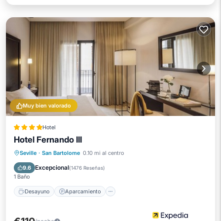
Muy bien valorado
Hotel
Hotel Fernando III
Desayuno
Aparcamiento
Piscina
Seville
·
San Bartolome
0.10 mi al centro
Balcón/Terraza
Excepcional
9.6
(
1476 Reseñas
)
1 Baño
Desayuno
Aparcamiento