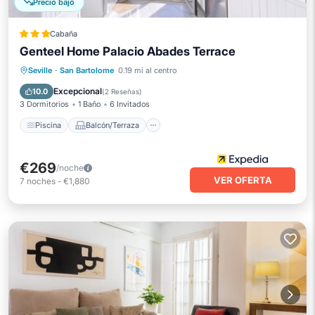
Precio bajó
Cabaña
Genteel Home Palacio Abades Terrace
Piscina
Balcón/Terraza
Cocina
Seville
·
San Bartolome
0.19 mi al centro
Aire acondicionado
Excepcional
10.0
(
2 Reseñas
)
3 Dormitorios
1 Baño
6 Invitados
Piscina
Balcón/Terraza
€269
/noche
VER OFERTA
7
noches
-
€1,880