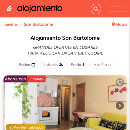
Seville
San Bartolome
Mapa
Alojamiento San Bartolome
GRANDES OFERTAS EN LUGARES
PARA ALQUILAR EN SAN BARTOLOME
Fechas
Invitados
Precio
Más filtros
Ahorra con
OneKey
Muy bien valorado