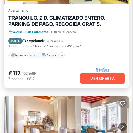
Apartamento
TRANQUILO, 2 D, CLIMATIZADO ENTERO,
PARKING DE PAGO, RECOGIDA GRATIS.
Aparcamiento
Cocina
Seville
·
San Bartolome
0.08 mi al centro
Aire acondicionado
Internet
Excepcional
10.0
(
136 Reseñas
)
2 Dormitorios
1 Baño
4 Invitados
431 pies²
Aparcamiento
Cocina
€117
/noche
VER OFERTA
7
noches
-
€817