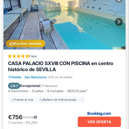
Muy bien valorado
Casa
CASA PALACIO SXVIII CON PISCINA en centro
histórico de SEVILLA
Frente al mar
Bañera de hidromasaje
Seville
·
San Bartolome
0.12 mi al centro
Aparcamiento
Piscina
Excepcional
9.7
(
71 Reseñas
)
4 Dormitorios
5 baños
9 Invitados
5920.15 pies²
Frente al mar
Bañera de hidromasaje
€756
/noche
VER OFERTA
7
noches
-
€5,293