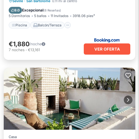
Piscina
Balcón/Terraza
Vistas
Seville
·
San Bartolome
0.11 mi al centro
Aire acondicionado
Excepcional
9.0
(
6 Reseñas
)
5 Dormitorios
5 baños
11 Invitados
3918.06 pies²
Piscina
Balcón/Terraza
€1,880
/noche
VER OFERTA
7
noches
-
€13,161
Casa