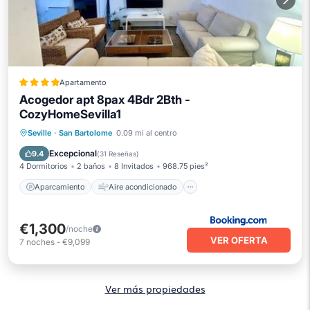
Apartamento
Acogedor apt 8pax 4Bdr 2Bth -
CozyHomeSevilla1
Aparcamiento
Aire acondicionado
Seville
·
San Bartolome
0.09 mi al centro
Internet
Apto para niños
Excepcional
9.4
(
31 Reseñas
)
4 Dormitorios
2 baños
8 Invitados
968.75 pies²
Aparcamiento
Aire acondicionado
€1,300
/noche
VER OFERTA
7
noches
-
€9,099
Ver más propiedades