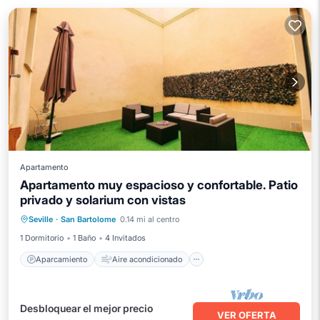
Apartamento
Apartamento muy espacioso y confortable. Patio
privado y solarium con vistas
Aparcamiento
Aire acondicionado
Seville
·
San Bartolome
0.14 mi al centro
Internet
Se admiten mascotas
1 Dormitorio
1 Baño
4 Invitados
Aparcamiento
Aire acondicionado
Desbloquear el mejor precio
VER OFERTA