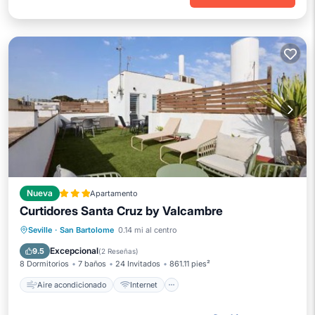
Nueva
Apartamento
Curtidores Santa Cruz by Valcambre
Aire acondicionado
Internet
Seville
·
San Bartolome
0.14 mi al centro
Apto para niños
Seguridad/Protección
Excepcional
9.5
(
2 Reseñas
)
8 Dormitorios
7 baños
24 Invitados
861.11 pies²
Aire acondicionado
Internet