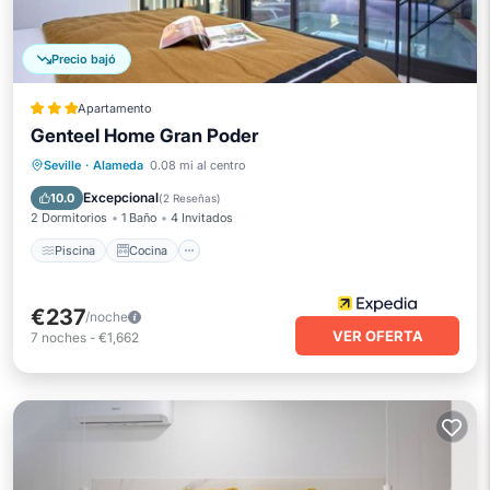
Precio bajó
Apartamento
Genteel Home Gran Poder
Piscina
Cocina
Aire acondicionado
Seville
·
Alameda
0.08 mi al centro
Internet
Excepcional
10.0
(
2 Reseñas
)
2 Dormitorios
1 Baño
4 Invitados
Piscina
Cocina
€237
/noche
VER OFERTA
7
noches
-
€1,662