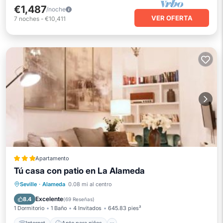
€1,487
/noche
VER OFERTA
7
noches
-
€10,411
Apartamento
Tú casa con patio en La Alameda
Internet
Apto para niños
Seville
·
Alameda
0.08 mi al centro
Seguridad/Protección
Excelente
8.4
(
69 Reseñas
)
1 Dormitorio
1 Baño
4 Invitados
645.83 pies²
Internet
Apto para niños