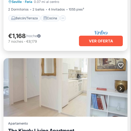
Seville
·
Feria
0.07 mi al centro
Aire acondicionado
Internet
2 Dormitorios
2 baños
4 Invitados
1055 pies²
Balcón/Terraza
Cocina
€1,168
/noche
VER OFERTA
7
noches
-
€8,179
Apartamento
The Kingly Living Apartment