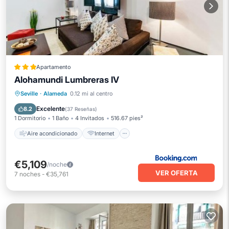
Apartamento
Alohamundi Lumbreras IV
Aire acondicionado
Internet
Seville
·
Alameda
0.12 mi al centro
Apto para niños
Accesibilidad
Excelente
8.2
(
37 Reseñas
)
1 Dormitorio
1 Baño
4 Invitados
516.67 pies²
Aire acondicionado
Internet
€5,109
/noche
VER OFERTA
7
noches
-
€35,761