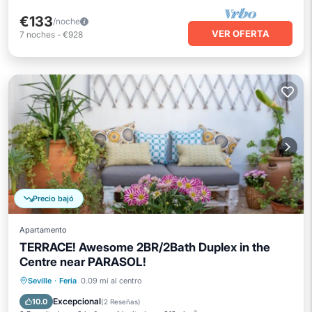
€133
/noche
VER OFERTA
7
noches
-
€928
Precio bajó
Apartamento
TERRACE! Awesome 2BR/2Bath Duplex in the
Centre near PARASOL!
Balcón/Terraza
Cocina
Seville
·
Feria
0.09 mi al centro
Aire acondicionado
Internet
Excepcional
10.0
(
2 Reseñas
)