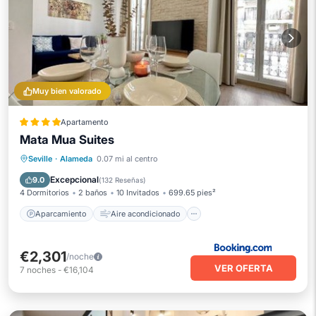
Muy bien valorado
Apartamento
Mata Mua Suites
Aparcamiento
Aire acondicionado
Seville
·
Alameda
0.07 mi al centro
Internet
Apto para niños
Excepcional
9.0
(
132 Reseñas
)
4 Dormitorios
2 baños
10 Invitados
699.65 pies²
Aparcamiento
Aire acondicionado
€2,301
/noche
VER OFERTA
7
noches
-
€16,104