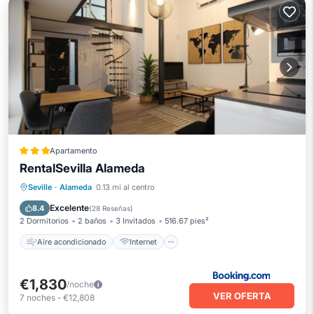
Apartamento
RentalSevilla Alameda
Aire acondicionado
Internet
Seville
·
Alameda
0.13 mi al centro
Apto para niños
Seguridad/Protección
Excelente
8.4
(
28 Reseñas
)
2 Dormitorios
2 baños
3 Invitados
516.67 pies²
Aire acondicionado
Internet
€1,830
/noche
VER OFERTA
7
noches
-
€12,808