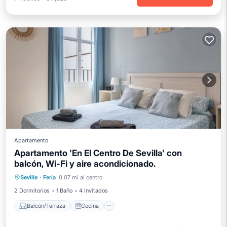
Apartamento
Apartamento 'En El Centro De Sevilla' con
balcón, Wi-Fi y aire acondicionado.
Balcón/Terraza
Cocina
Seville
·
Feria
0.07 mi al centro
Aire acondicionado
Internet
2 Dormitorios
1 Baño
4 Invitados
Balcón/Terraza
Cocina