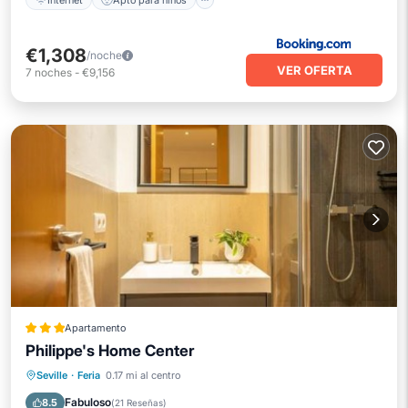
€1,308
/noche
VER OFERTA
7
noches
-
€9,156
Apartamento
Philippe's Home Center
Aire acondicionado
Internet
Seville
·
Feria
0.17 mi al centro
Apto para niños
Seguridad/Protección
Fabuloso
8.5
(
21 Reseñas
)