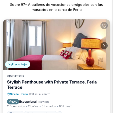
Sobre
97
+ Alquileres de vacaciones amigables con las
mascotas en o cerca de Feria
Precio bajó
Apartamento
Stylish Penthouse with Private Terrace. Feria
Terrace
Cocina
Aire acondicionado
Internet
Seville
·
Feria
0.14 mi al centro
Se admiten mascotas
Excepcional
10.0
(
1 Revisar
)
2 Dormitorios
2 baños
5 Invitados
807 pies²