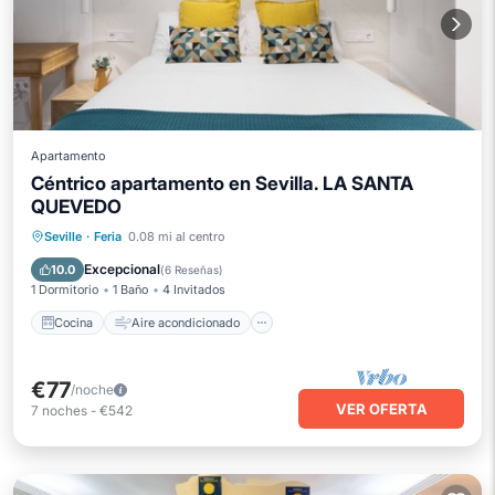
Apartamento
Céntrico apartamento en Sevilla. LA SANTA
QUEVEDO
Cocina
Aire acondicionado
Internet
Seville
·
Feria
0.08 mi al centro
Apto para niños
Excepcional
10.0
(
6 Reseñas
)
1 Dormitorio
1 Baño
4 Invitados
Cocina
Aire acondicionado
€77
/noche
VER OFERTA
7
noches
-
€542