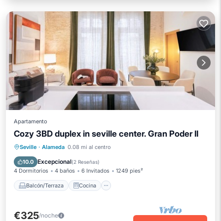
Apartamento
Cozy 3BD duplex in seville center. Gran Poder II
Balcón/Terraza
Cocina
Seville
·
Alameda
0.08 mi al centro
Aire acondicionado
Internet
Excepcional
10.0
(
2 Reseñas
)
4 Dormitorios
4 baños
6 Invitados
1249 pies²
Balcón/Terraza
Cocina
€325
/noche