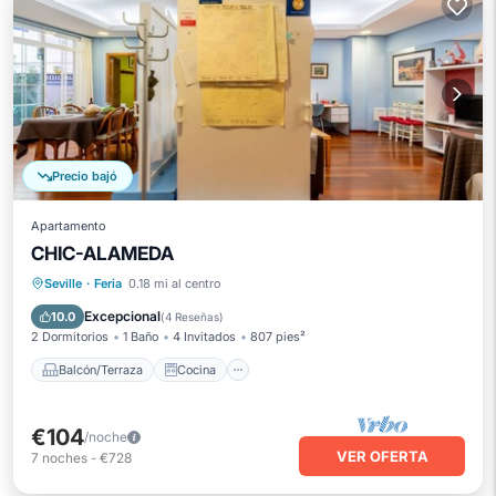
Precio bajó
Apartamento
CHIC-ALAMEDA
Balcón/Terraza
Cocina
Seville
·
Feria
0.18 mi al centro
Aire acondicionado
Internet
Excepcional
10.0
(
4 Reseñas
)
2 Dormitorios
1 Baño
4 Invitados
807 pies²
Balcón/Terraza
Cocina
€104
/noche
VER OFERTA
7
noches
-
€728