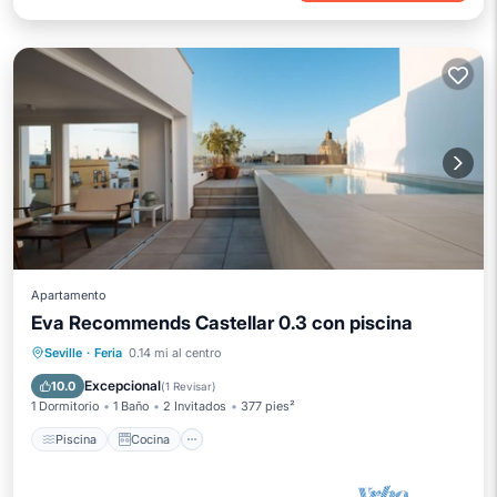
Apartamento
Eva Recommends Castellar 0.3 con piscina
Piscina
Cocina
Aire acondicionado
Seville
·
Feria
0.14 mi al centro
Internet
Excepcional
10.0
(
1 Revisar
)
1 Dormitorio
1 Baño
2 Invitados
377 pies²
Piscina
Cocina