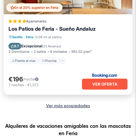
En el 20% superior en Feria
Apartamento
Los Patios de Feria - Sueño Andaluz
Frente al mar
Piscina
Vista al mar
Seville
·
Feria
0.09 mi al centro
Balcón/Terraza
Excepcional
9.7
(
23 Reseñas
)
2 Dormitorios
2 baños
6 Invitados
592.02 pies²
Frente al mar
Piscina
€196
/noche
VER OFERTA
7
noches
-
€1,372
Ver más propiedades
Alquileres de vacaciones amigables con las mascotas
en Feria