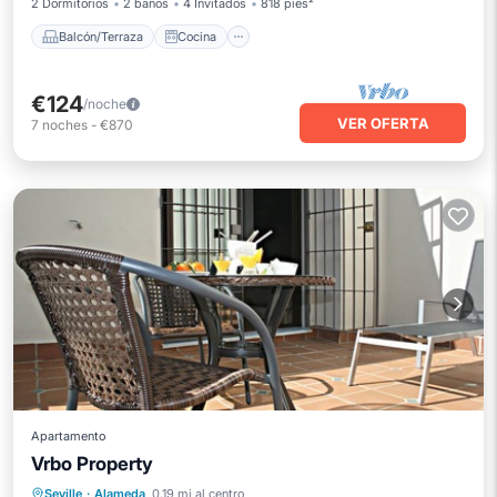
2 Dormitorios
2 baños
4 Invitados
818 pies²
Balcón/Terraza
Cocina
€124
/noche
VER OFERTA
7
noches
-
€870
Apartamento
Vrbo Property
Internet
Se admiten mascotas
Seville
·
Alameda
0.19 mi al centro