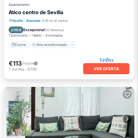
Apartamento
Atico centro de Sevilla
Cocina
Aire acondicionado
Internet
Seville
·
Alameda
0.10 mi al centro
Apto para niños
Excepcional
10.0
(
33 Reseñas
)
1 Dormitorio
1 Baño
4 Invitados
Cocina
Aire acondicionado
€113
/noche
VER OFERTA
7
noches
-
€793