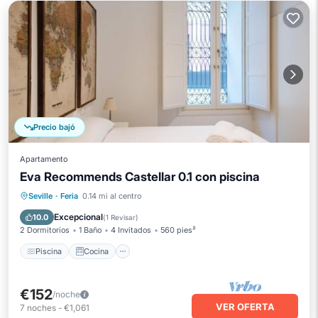
Precio bajó
Apartamento
Eva Recommends Castellar 0.1 con piscina
Piscina
Cocina
Aire acondicionado
Seville
·
Feria
0.14 mi al centro
Internet
Excepcional
10.0
(
1 Revisar
)
2 Dormitorios
1 Baño
4 Invitados
560 pies²
Piscina
Cocina
€152
/noche
VER OFERTA
7
noches
-
€1,061