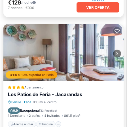
€129
/noche
VER OFERTA
7
noches
-
€900
En el 10% superior en Feria
Apartamento
Los Patios de Feria - Jacarandas
Frente al mar
Piscina
Vista al mar
Seville
·
Feria
0.10 mi al centro
Balcón/Terraza
Excepcional
9.9
(
13 Reseñas
)
1 Dormitorio
2 baños
4 Invitados
861.11 pies²
Frente al mar
Piscina