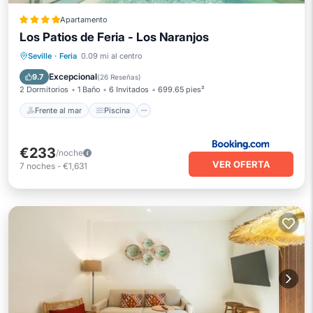
Apartamento
Los Patios de Feria - Los Naranjos
Frente al mar
Piscina
Vista al mar
Seville
·
Feria
0.09 mi al centro
Balcón/Terraza
Excepcional
9.7
(
26 Reseñas
)
2 Dormitorios
1 Baño
6 Invitados
699.65 pies²
Frente al mar
Piscina
€233
/noche
VER OFERTA
7
noches
-
€1,631