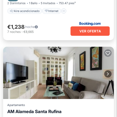
2 Dormitorios
1 Baño
5 Invitados
753.47 pies²
Aire acondicionado
Internet
€1,238
/noche
VER OFERTA
7
noches
-
€8,665
Apartamento
AM Alameda Santa Rufina
Balcón/Terraza
Cocina