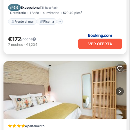
Balcón/Terraza
Excepcional
9.9
(
11 Reseñas
)
1 Dormitorio
1 Baño
4 Invitados
570.49 pies²
Frente al mar
Piscina
€172
/noche
VER OFERTA
7
noches
-
€1,204
Apartamento