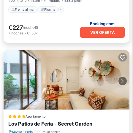
1 Dormitorio
1 Baño
4 Invitados
538.2 pies²
Frente al mar
Piscina
€227
/noche
VER OFERTA
7
noches
-
€1,587
Apartamento
Los Patios de Feria - Secret Garden
Frente al mar
Piscina
Vista al mar
Seville
·
Feria
0.09 mi al centro