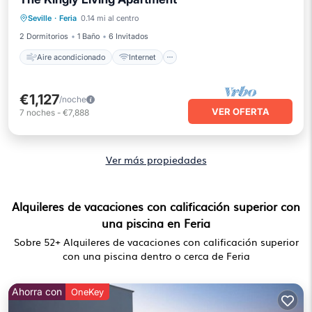
Aire acondicionado
Internet
Seville
·
Feria
0.14 mi al centro
Apto para niños
Lavandería
2 Dormitorios
1 Baño
6 Invitados
Aire acondicionado
Internet
€1,127
/noche
VER OFERTA
7
noches
-
€7,888
Ver más propiedades
Alquileres de vacaciones con calificación superior con
una piscina en Feria
Sobre
52
+ Alquileres de vacaciones con calificación superior
con una piscina dentro o cerca de Feria
Ahorra con
OneKey