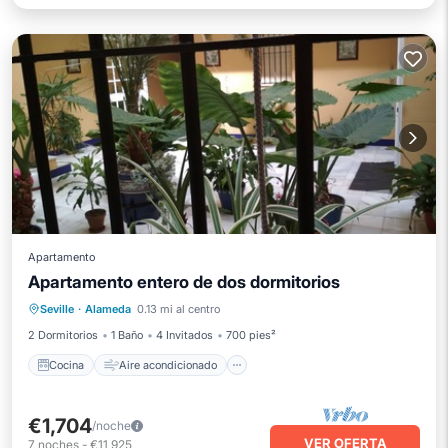
Apartamento
Apartamento entero de dos dormitorios
Cocina
Aire acondicionado
Internet
Seville
·
Alameda
0.13 mi al centro
Accesible en silla de ruedas
2 Dormitorios
1 Baño
4 Invitados
700 pies²
Cocina
Aire acondicionado
€1,704
/noche
VER OFERTA
7
noches
-
€11,925