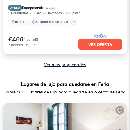
Apto para niños
Seguridad/Protección
Excepcional
10.0
(
1 Revisar
)
2 Dormitorios
1 Baño
6 Invitados
700 pies²
Internet
Se admiten mascotas
€466
/noche
VER OFERTA
7
noches
-
€3,259
Ver más propiedades
Lugares de lujo para quedarse en Feria
Sobre
581
+ Lugares de lujo para quedarse en o cerca de Feria