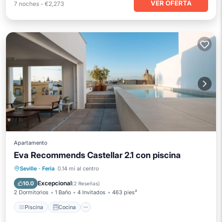
VER OFERTA
7
noches
-
€2,273
Apartamento
Eva Recommends Castellar 2.1 con piscina
Piscina
Cocina
Aire acondicionado
Seville
·
Feria
0.14 mi al centro
Internet
Excepcional
10.0
(
2 Reseñas
)
2 Dormitorios
1 Baño
4 Invitados
463 pies²
Piscina
Cocina