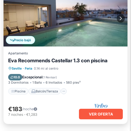
Precio bajó
Apartamento
Eva Recommends Castellar 1.3 con piscina
Piscina
Balcón/Terraza
Cocina
Seville
·
Feria
0.14 mi al centro
Aire acondicionado
Excepcional
10.0
(
1 Revisar
)
3 Dormitorios
1 Baño
6 Invitados
560 pies²
Piscina
Balcón/Terraza
€183
/noche
VER OFERTA
7
noches
-
€1,283