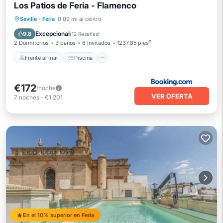
Los Patios de Feria - Flamenco
Frente al mar
Piscina
Vista al mar
Seville
·
Feria
0.09 mi al centro
Balcón/Terraza
Excepcional
9.8
(
12 Reseñas
)
2 Dormitorios
3 baños
6 Invitados
1237.85 pies²
Frente al mar
Piscina
€172
/noche
VER OFERTA
7
noches
-
€1,201
En el 10% superior en Feria