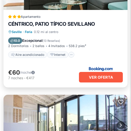
Apartamento
CÉNTRICO, PATIO TÍPICO SEVILLANO
Aire acondicionado
Internet
Seville
·
Feria
0.12 mi al centro
Apto para niños
Excepcional
10.0
(
13 Reseñas
)
2 Dormitorios
2 baños
4 Invitados
538.2 pies²
Aire acondicionado
Internet
€60
/noche
VER OFERTA
7
noches
-
€417