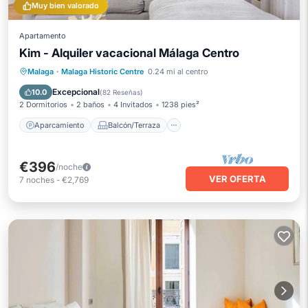
Muy bien valorado
Apartamento
Kim - Alquiler vacacional Málaga Centro
Aparcamiento
Balcón/Terraza
Malaga
·
Malaga Historic Centre
0.24 mi al centro
Cocina
Aire acondicionado
Excepcional
10.0
(
82 Reseñas
)
2 Dormitorios
2 baños
4 Invitados
1238 pies²
Aparcamiento
Balcón/Terraza
€396
/noche
VER OFERTA
7
noches
-
€2,769