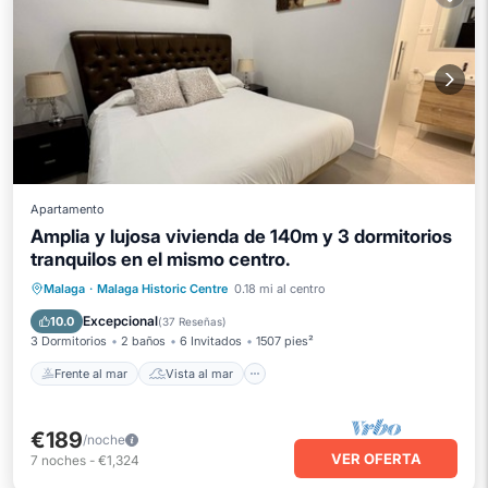
Apartamento
Amplia y lujosa vivienda de 140m y 3 dormitorios
tranquilos en el mismo centro.
Frente al mar
Vista al mar
Malaga
·
Malaga Historic Centre
0.18 mi al centro
Balcón/Terraza
Vistas
Excepcional
10.0
(
37 Reseñas
)
3 Dormitorios
2 baños
6 Invitados
1507 pies²
Frente al mar
Vista al mar
€189
/noche
VER OFERTA
7
noches
-
€1,324