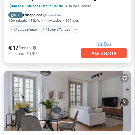
Aparcamiento
Balcón/Terraza
Malaga
·
Malaga Historic Centre
0.06 mi al centro
Cocina
Aire acondicionado
Excepcional
10.0
(
85 Reseñas
)
1 Dormitorio
1 Baño
4 Invitados
807 pies²
Aparcamiento
Balcón/Terraza
€171
/noche
VER OFERTA
7
noches
-
€1,197