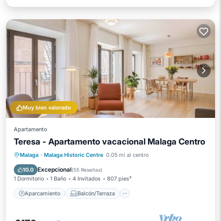
Muy bien valorado
Apartamento
Teresa - Apartamento vacacional Malaga Centro
Aparcamiento
Balcón/Terraza
Malaga
·
Malaga Historic Centre
0.05 mi al centro
Cocina
Aire acondicionado
Excepcional
10.0
(
55 Reseñas
)
1 Dormitorio
1 Baño
4 Invitados
807 pies²
Aparcamiento
Balcón/Terraza