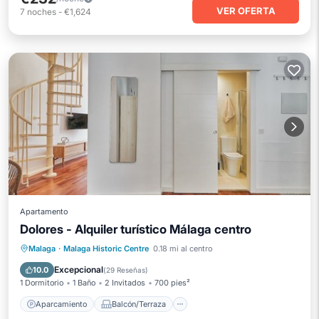
VER OFERTA
7
noches
-
€1,624
Apartamento
Dolores - Alquiler turístico Málaga centro
Aparcamiento
Balcón/Terraza
Malaga
·
Malaga Historic Centre
0.18 mi al centro
Cocina
Aire acondicionado
Excepcional
10.0
(
29 Reseñas
)
1 Dormitorio
1 Baño
2 Invitados
700 pies²
Aparcamiento
Balcón/Terraza