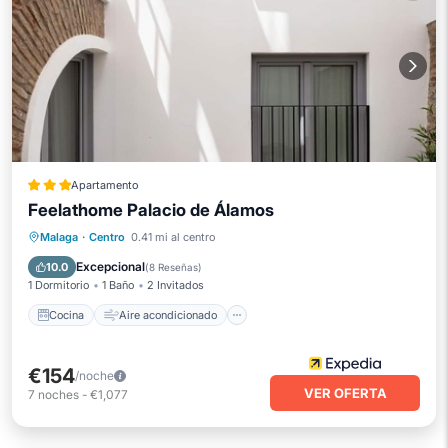
Apartamento
Feelathome Palacio de Álamos
Cocina
Aire acondicionado
Internet
Malaga
·
Centro
0.41 mi al centro
Apto para niños
Excepcional
10.0
(
8 Reseñas
)
1 Dormitorio
1 Baño
2 Invitados
Cocina
Aire acondicionado
€154
/noche
VER OFERTA
7
noches
-
€1,077