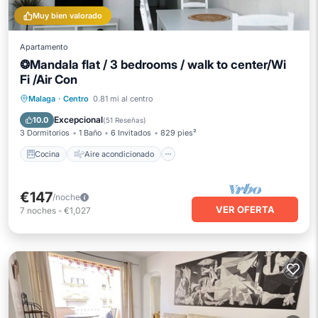
Muy bien valorado
Apartamento
❂Mandala flat / 3 bedrooms / walk to center/Wi
Fi /Air Con
Cocina
Aire acondicionado
Internet
Malaga
·
Centro
0.81 mi al centro
Apto para niños
Excepcional
10.0
(
51 Reseñas
)
3 Dormitorios
1 Baño
6 Invitados
829 pies²
Cocina
Aire acondicionado
€147
/noche
VER OFERTA
7
noches
-
€1,027