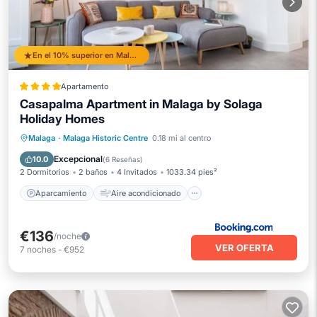
En el 10% superior en Malaga Historic Centre
Apartamento
Casapalma Apartment in Malaga by Solaga
Holiday Homes
Aparcamiento
Aire acondicionado
Malaga
·
Malaga Historic Centre
0.18 mi al centro
Internet
Apto para niños
Excepcional
10.0
(
6 Reseñas
)
2 Dormitorios
2 baños
4 Invitados
1033.34 pies²
Aparcamiento
Aire acondicionado
€136
/noche
VER OFERTA
7
noches
-
€952