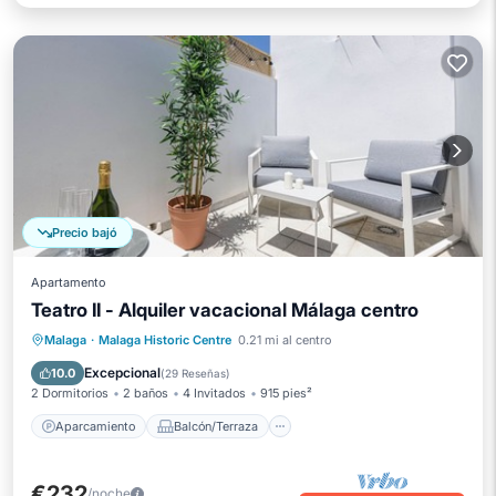
Precio bajó
Apartamento
Teatro II - Alquiler vacacional Málaga centro
Aparcamiento
Balcón/Terraza
Malaga
·
Malaga Historic Centre
0.21 mi al centro
Cocina
Aire acondicionado
Excepcional
10.0
(
29 Reseñas
)
2 Dormitorios
2 baños
4 Invitados
915 pies²
Aparcamiento
Balcón/Terraza
€232
/noche