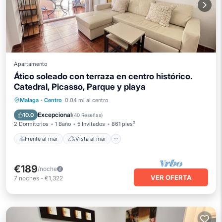
Apartamento
Ático soleado con terraza en centro histórico.
Catedral, Picasso, Parque y playa
Frente al mar
Vista al mar
Malaga
·
Centro
0.04 mi al centro
Balcón/Terraza
Vistas
Excepcional
10.0
(
40 Reseñas
)
2 Dormitorios
1 Baño
5 Invitados
861 pies²
Frente al mar
Vista al mar
€189
/noche
VER OFERTA
7
noches
-
€1,322