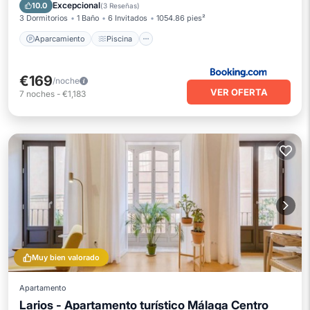
Balcón/Terraza
Vistas
Excepcional
10.0
(
3 Reseñas
)
3 Dormitorios
1 Baño
6 Invitados
1054.86 pies²
Aparcamiento
Piscina
€169
/noche
VER OFERTA
7
noches
-
€1,183
Muy bien valorado
Apartamento
Larios - Apartamento turístico Málaga Centro