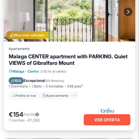
Muy bien valorado
Apartamento
Malaga CENTER apartment with PARKING. Quiet
VIEWS of Gibralfaro Mount
Frente al mar
Aparcamiento
Malaga
·
Centro
0.15 mi al centro
Vista al mar
Balcón/Terraza
Excepcional
10.0
(
59 Reseñas
)
1 Dormitorio
1 Baño
3 Invitados
538 pies²
Frente al mar
Aparcamiento
€154
/noche
VER OFERTA
7
noches
-
€1,080