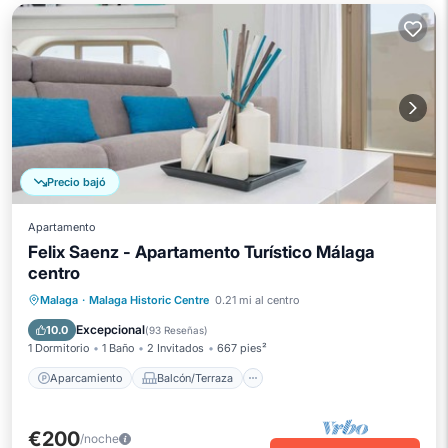
Precio bajó
Apartamento
Felix Saenz - Apartamento Turístico Málaga
centro
Aparcamiento
Balcón/Terraza
Malaga
·
Malaga Historic Centre
0.21 mi al centro
Cocina
Aire acondicionado
Excepcional
10.0
(
93 Reseñas
)
1 Dormitorio
1 Baño
2 Invitados
667 pies²
Aparcamiento
Balcón/Terraza
€200
/noche