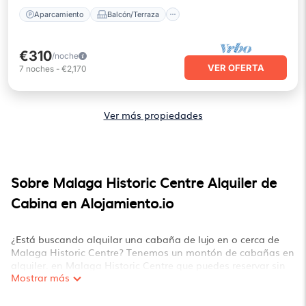
Aparcamiento
Balcón/Terraza
€310
/noche
VER OFERTA
7
noches
-
€2,170
Ver más propiedades
Sobre Malaga Historic Centre Alquiler de
Cabina en Alojamiento.io
¿Está buscando alquilar una cabaña de lujo en o cerca de
Malaga Historic Centre? Tenemos un montón de cabañas en
alquiler. en Malaga Historic Centre que puedes reservar sin
Mostrar más
problemas, tanto en invierno como en verano. Estos
alquileres cuentan con habitaciones de lujo, así como otras
comodidades básicas para brindarle una comodidad