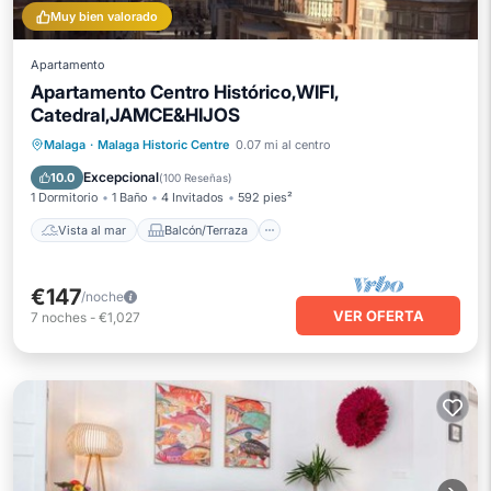
Muy bien valorado
Apartamento
Apartamento Centro Histórico,WIFI,
Catedral,JAMCE&HIJOS
Vista al mar
Balcón/Terraza
Malaga
·
Malaga Historic Centre
0.07 mi al centro
Vistas
Cocina
Excepcional
10.0
(
100 Reseñas
)
1 Dormitorio
1 Baño
4 Invitados
592 pies²
Vista al mar
Balcón/Terraza
€147
/noche
VER OFERTA
7
noches
-
€1,027