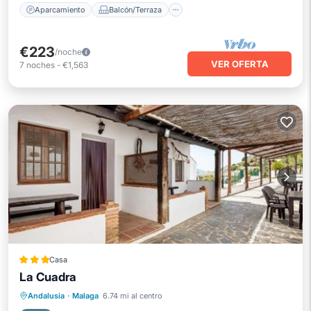
Aparcamiento
Balcón/Terraza
€223
/noche
VER OFERTA
7
noches
-
€1,563
Casa
La Cuadra
Aparcamiento
Piscina
Andalusia
·
Malaga
6.74 mi al centro