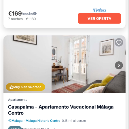
€169
/noche
VER OFERTA
7
noches
-
€1,180
Muy bien valorado
Apartamento
Casapalma - Apartamento Vacacional Málaga
Centro
Aparcamiento
Balcón/Terraza
Malaga
·
Malaga Historic Centre
0.18 mi al centro
Cocina
Aire acondicionado