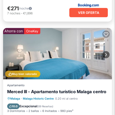
€271
/noche
VER OFERTA
7
noches
-
€1,896
Ahorra con
OneKey
Muy bien valorado
Apartamento
Merced III - Apartamento turístico Malaga centro
Aparcamiento
Balcón/Terraza
Malaga
·
Malaga Historic Centre
0.20 mi al centro
Cocina
Aire acondicionado
Excepcional
10.0
(
89 Reseñas
)
3 Dormitorios
2 baños
6 Invitados
980 pies²