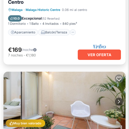
Centro
Aparcamiento
Balcón/Terraza
Malaga
·
Malaga Historic Centre
0.06 mi al centro
Cocina
Aire acondicionado
Excepcional
10.0
(
52 Reseñas
)
1 Dormitorio
1 Baño
4 Invitados
840 pies²
Aparcamiento
Balcón/Terraza
€169
/noche
VER OFERTA
7
noches
-
€1,180
Muy bien valorado