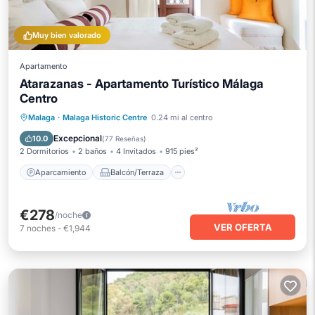
Muy bien valorado
Apartamento
Atarazanas - Apartamento Turístico Málaga
Centro
Aparcamiento
Balcón/Terraza
Malaga
·
Malaga Historic Centre
0.24 mi al centro
Cocina
Aire acondicionado
Excepcional
10.0
(
77 Reseñas
)
2 Dormitorios
2 baños
4 Invitados
915 pies²
Aparcamiento
Balcón/Terraza
€278
/noche
VER OFERTA
7
noches
-
€1,944