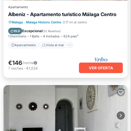
Apartamento
Albeniz - Apartamento turistico Málaga Centro
Aparcamiento
Vista al mar
Malaga
·
Malaga Historic Centre
0.17 mi al centro
Balcón/Terraza
Vistas
Excepcional
10.0
(
52 Reseñas
)
1 Dormitorio
1 Baño
4 Invitados
624 pies²
Aparcamiento
Vista al mar
€146
/noche
VER OFERTA
7
noches
-
€1,024