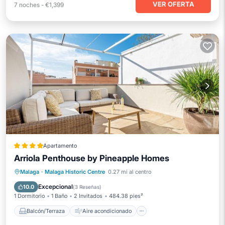
VER OFERTA
7
noches
-
€1,399
Apartamento
Arriola Penthouse by Pineapple Homes
Balcón/Terraza
Aire acondicionado
Malaga
·
Malaga Historic Centre
0.27 mi al centro
Internet
Accesibilidad
Excepcional
10.0
(
3 Reseñas
)
1 Dormitorio
1 Baño
2 Invitados
484.38 pies²
Balcón/Terraza
Aire acondicionado