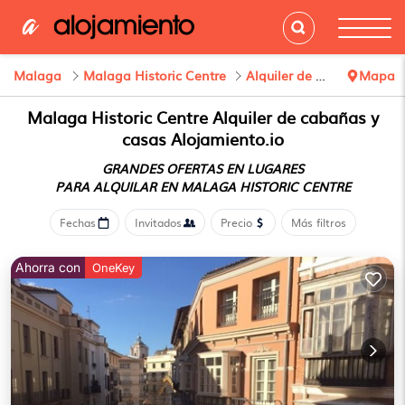
Malaga
Malaga Historic Centre
Alquiler de Cabina
Mapa
Malaga Historic Centre Alquiler de cabañas y
casas Alojamiento.io
GRANDES OFERTAS EN LUGARES
PARA ALQUILAR EN MALAGA HISTORIC CENTRE
Fechas
Invitados
Precio
Más filtros
Ahorra con
OneKey