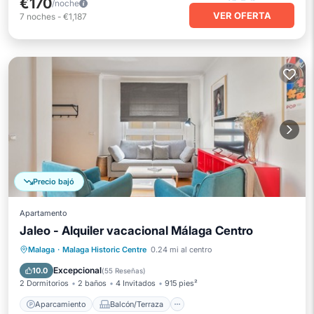
€170
/noche
VER OFERTA
7
noches
-
€1,187
Precio bajó
Apartamento
Jaleo - Alquiler vacacional Málaga Centro
Aparcamiento
Balcón/Terraza
Malaga
·
Malaga Historic Centre
0.24 mi al centro
Cocina
Aire acondicionado
Excepcional
10.0
(
55 Reseñas
)
2 Dormitorios
2 baños
4 Invitados
915 pies²
Aparcamiento
Balcón/Terraza