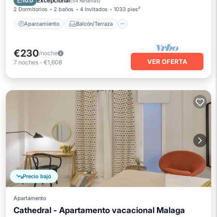
Excepcional
10.0
(
54 Reseñas
)
2 Dormitorios
2 baños
4 Invitados
1033 pies²
Aparcamiento
Balcón/Terraza
€230
/noche
VER OFERTA
7
noches
-
€1,608
Precio bajó
Apartamento
Cathedral - Apartamento vacacional Malaga