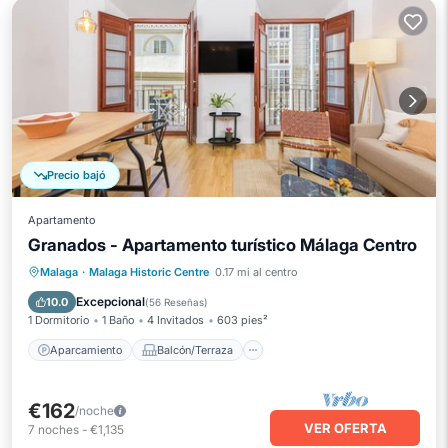
Precio bajó
Apartamento
Granados - Apartamento turístico Málaga Centro
Aparcamiento
Balcón/Terraza
Malaga
·
Malaga Historic Centre
0.17 mi al centro
Cocina
Aire acondicionado
Excepcional
10.0
(
56 Reseñas
)
1 Dormitorio
1 Baño
4 Invitados
603 pies²
Aparcamiento
Balcón/Terraza
€162
/noche
VER OFERTA
7
noches
-
€1,135