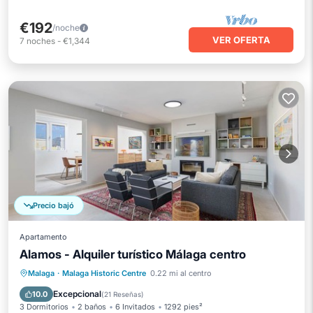
€192
/noche
VER OFERTA
7
noches
-
€1,344
Precio bajó
Apartamento
Alamos - Alquiler turístico Málaga centro
Aparcamiento
Balcón/Terraza
Malaga
·
Malaga Historic Centre
0.22 mi al centro
Cocina
Aire acondicionado
Excepcional
10.0
(
21 Reseñas
)
3 Dormitorios
2 baños
6 Invitados
1292 pies²