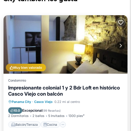
Muy bien valorado
Condominio
Impresionante colonial 1 y 2 Bdr Loft en histórico
Casco Viejo con balcón
Balcón/Terraza
Cocina
Panama City
·
Casco Viejo
0.22 mi al centro
Aire acondicionado
Internet
Excepcional
10.0
(
99 Reseñas
)
2 Dormitorios
2 baños
5 Invitados
1300 pies²
Balcón/Terraza
Cocina