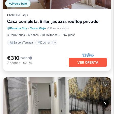
Precio bajó
Chalet De Esquí
Casa completa, Billar, jacuzzi, rooftop privado
Balcón/Terraza
Cocina
Panama City
·
Casco Viejo
0.14 mi al centro
Aire acondicionado
Internet
4 Dormitorios
6 baños
10 Invitados
3767 pies²
Balcón/Terraza
Cocina
€310
/noche
VER OFERTA
7
noches
-
€2,169