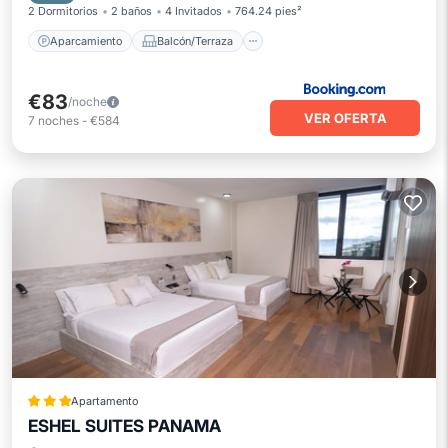
2 Dormitorios
2 baños
4 Invitados
764.24 pies²
Aparcamiento
Balcón/Terraza
€83
/noche
VER OFERTA
7
noches
-
€584
Apartamento
ESHEL SUITES PANAMA