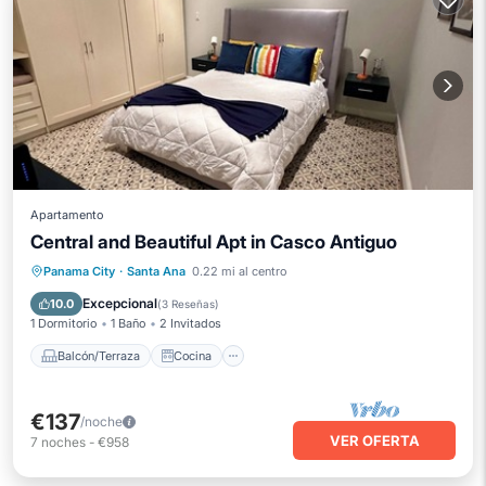
Apartamento
Central and Beautiful Apt in Casco Antiguo
Balcón/Terraza
Cocina
Panama City
·
Santa Ana
0.22 mi al centro
Aire acondicionado
Internet
Excepcional
10.0
(
3 Reseñas
)
1 Dormitorio
1 Baño
2 Invitados
Balcón/Terraza
Cocina
€137
/noche
VER OFERTA
7
noches
-
€958