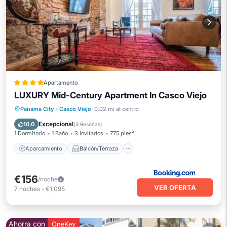
Apartamento
LUXURY Mid-Century Apartment In Casco Viejo
Aparcamiento
Balcón/Terraza
Panama City
·
Casco Viejo
0.02 mi al centro
Aire acondicionado
Internet
Excepcional
10.0
(
3 Reseñas
)
1 Dormitorio
1 Baño
3 Invitados
775 pies²
Aparcamiento
Balcón/Terraza
€156
/noche
VER OFERTA
7
noches
-
€1,095
Ahorra con
OneKey