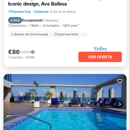
Iconic design, Ave Balboa
Bañera de hidromasaje
Aparcamiento
Panama City
·
Calidonia
0.28 mi al centro
Piscina
Spa
Excepcional
10.0
(
5 Reseñas
)
1 Dormitorio
1 Baño
3 Invitados
1453 pies²
Bañera de hidromasaje
Aparcamiento
€86
/noche
VER OFERTA
7
noches
-
€599