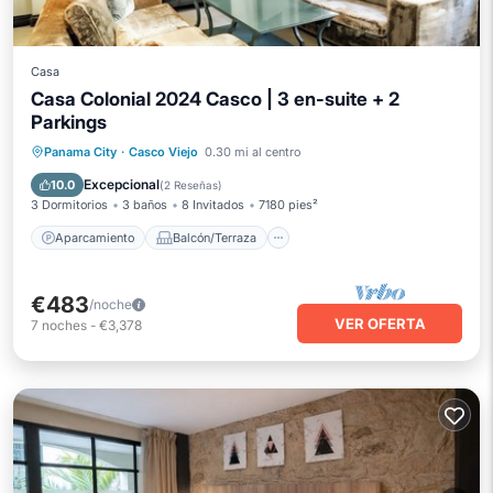
Casa
Casa Colonial 2024 Casco | 3 en-suite + 2
Parkings
Aparcamiento
Balcón/Terraza
Panama City
·
Casco Viejo
0.30 mi al centro
Cocina
Aire acondicionado
Excepcional
10.0
(
2 Reseñas
)
3 Dormitorios
3 baños
8 Invitados
7180 pies²
Aparcamiento
Balcón/Terraza
€483
/noche
VER OFERTA
7
noches
-
€3,378