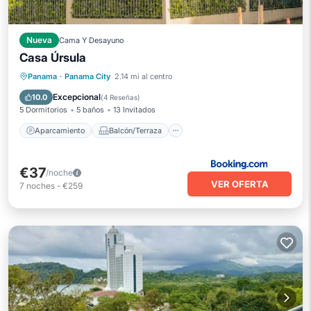
Nueva
Cama Y Desayuno
Casa Úrsula
Aparcamiento
Balcón/Terraza
Panama
·
Panama City
2.14 mi al centro
Vistas
Aire acondicionado
Excepcional
10.0
(
4 Reseñas
)
5 Dormitorios
5 baños
13 Invitados
Aparcamiento
Balcón/Terraza
€37
/noche
VER OFERTA
7
noches
-
€259