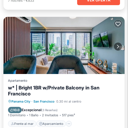
VER OFERTA
7
noches
-
€833
Apartamento
w* | Bright 1BR w/Private Balcony in San
Francisco
Frente al mar
Aparcamiento
Piscina
Panama City
·
San Francisco
0.30 mi al centro
Vista al mar
Excepcional
10.0
(
3 Reseñas
)
1 Dormitorio
1 Baño
2 Invitados
517 pies²
Frente al mar
Aparcamiento