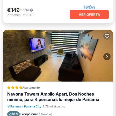
€149
/noche
VER OFERTA
7
noches
-
€1,040
Apartamento
Navona Towers Amplio Apart, Dos Noches
minimo, para 4 personas lo mejor de Panamá
Aparcamiento
Balcón/Terraza
Panama
·
Panama City
2.76 mi al centro
Aire acondicionado
Internet
Excepcional
10.0
(
6 Reseñas
)