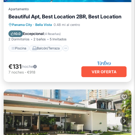
Apartamento
Beautiful Apt, Best Location 2BR, Best Location
Piscina
Balcón/Terraza
Cocina
Panama City
·
Bella Vista
0.48 mi al centro
Aire acondicionado
Excepcional
10.0
(
4 Reseñas
)
2 Dormitorios
2 baños
5 Invitados
Piscina
Balcón/Terraza
€131
/noche
VER OFERTA
7
noches
-
€918