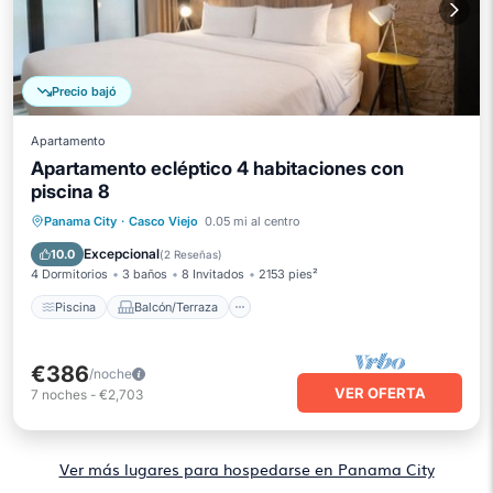
Precio bajó
Apartamento
Apartamento ecléptico 4 habitaciones con
piscina 8
Piscina
Balcón/Terraza
Cocina
Panama City
·
Casco Viejo
0.05 mi al centro
Aire acondicionado
Excepcional
10.0
(
2 Reseñas
)
4 Dormitorios
3 baños
8 Invitados
2153 pies²
Piscina
Balcón/Terraza
€386
/noche
VER OFERTA
7
noches
-
€2,703
Ver más lugares para hospedarse en Panama City