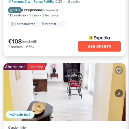
Aparcamiento
Internet
Panama City
·
Punta Paitilla
0.25 mi al centro
Apto para niños
Bar
Excepcional
10.0
(
9 Reseñas
)
1 Dormitorio
1 Baño
3 Invitados
Aparcamiento
Internet
€108
/noche
VER OFERTA
7
noches
-
€754
Ahorra con
OneKey
Precio bajó
Condominio