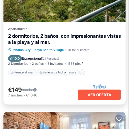
Apartamento
2 dormitorios, 2 baños, con impresionantes vistas
a la playa y al mar.
Frente al mar
Bañera de hidromasaje
Panama City
·
Playa Bonita Village
0.18 mi al centro
Aparcamiento
Piscina
Excepcional
10.0
(
21 Reseñas
)
2 Dormitorios
2 baños
5 Invitados
1335 pies²
Frente al mar
Bañera de hidromasaje
€149
/noche
VER OFERTA
7
noches
-
€1,046