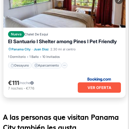
Nueva
Chalet De Esquí
El Santuario I Shelter among Pines l Pet Friendly
Desayuno
Aparcamiento
Panama City
·
Juan Diaz
2.30 mi al centro
Balcón/Terraza
Vistas
1 Dormitorio
1 Baño
10 Invitados
Desayuno
Aparcamiento
€111
/noche
VER OFERTA
7
noches
-
€776
A las personas que visitan Panama
City también les gusta