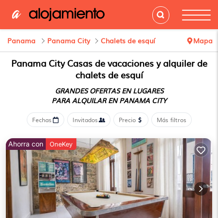
Panama
Panama City
Chalets de esquí
Mapa
Panama City Casas de vacaciones y alquiler de
chalets de esquí
GRANDES OFERTAS EN LUGARES
PARA ALQUILAR EN PANAMA CITY
Fechas
Invitados
Precio
Más filtros
Ahorra con
OneKey