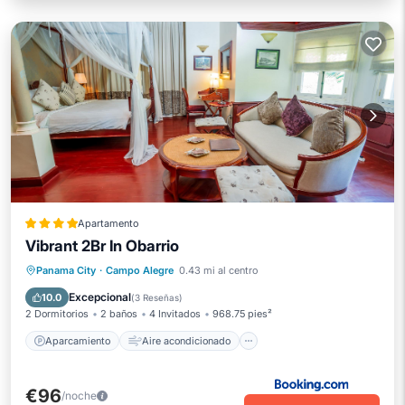
Apartamento
Vibrant 2Br In Obarrio
Aparcamiento
Aire acondicionado
Panama City
·
Campo Alegre
0.43 mi al centro
Internet
Se admiten mascotas
Excepcional
10.0
(
3 Reseñas
)
2 Dormitorios
2 baños
4 Invitados
968.75 pies²
Aparcamiento
Aire acondicionado
€96
/noche