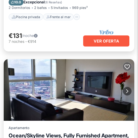
Aparcamiento
Piscina
Excepcional
10.0
(
6 Reseñas
)
2 Dormitorios
2 baños
5 Invitados
969 pies²
Piscina privada
Frente al mar
€131
/noche
VER OFERTA
7
noches
-
€914
Apartamento
Ocean/Skyline Views, Fully Furnished Apartment,