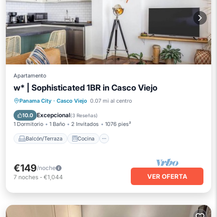
Apartamento
w* | Sophisticated 1BR in Casco Viejo
Balcón/Terraza
Cocina
Panama City
·
Casco Viejo
0.07 mi al centro
Aire acondicionado
Internet
Excepcional
10.0
(
3 Reseñas
)
1 Dormitorio
1 Baño
2 Invitados
1076 pies²
Balcón/Terraza
Cocina
€149
/noche
VER OFERTA
7
noches
-
€1,044