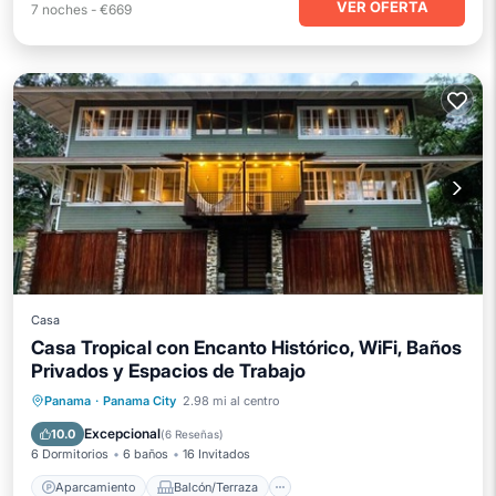
VER OFERTA
7
noches
-
€669
Casa
Casa Tropical con Encanto Histórico, WiFi, Baños
Privados y Espacios de Trabajo
Aparcamiento
Balcón/Terraza
Panama
·
Panama City
2.98 mi al centro
Cocina
Aire acondicionado
Excepcional
10.0
(
6 Reseñas
)
6 Dormitorios
6 baños
16 Invitados
Aparcamiento
Balcón/Terraza