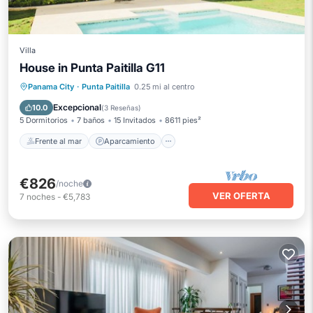
Villa
House in Punta Paitilla G11
Frente al mar
Aparcamiento
Piscina
Panama City
·
Punta Paitilla
0.25 mi al centro
Vista al mar
Excepcional
10.0
(
3 Reseñas
)
5 Dormitorios
7 baños
15 Invitados
8611 pies²
Frente al mar
Aparcamiento
€826
/noche
VER OFERTA
7
noches
-
€5,783