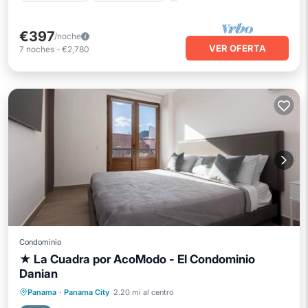
€397
/noche
VER OFERTA
7
noches
-
€2,780
Condominio
★ La Cuadra por AcoModo - El Condominio
Danian
Piscina privada
Frente al mar
Panama
·
Panama City
2.20 mi al centro