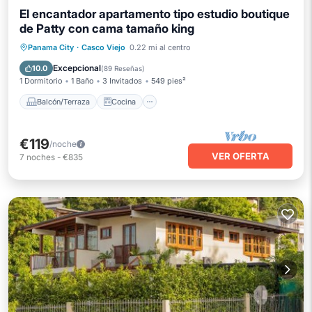
El encantador apartamento tipo estudio boutique
de Patty con cama tamaño king
Balcón/Terraza
Cocina
Panama City
·
Casco Viejo
0.22 mi al centro
Aire acondicionado
Internet
Excepcional
10.0
(
89 Reseñas
)
1 Dormitorio
1 Baño
3 Invitados
549 pies²
Balcón/Terraza
Cocina
€119
/noche
VER OFERTA
7
noches
-
€835