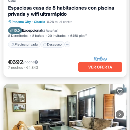
Casa
Espaciosa casa de 8 habitaciones con piscina
privada y wifi ultrarrápido
Piscina privada
Desayuno
Panama City
·
Obarrio
0.28 mi al centro
Aparcamiento
Piscina
Excepcional
10.0
(
2 Reseñas
)
8 Dormitorios
8 baños
20 Invitados
6458 pies²
Piscina privada
Desayuno
€692
/noche
VER OFERTA
7
noches
-
€4,843