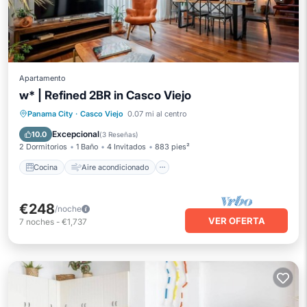
Apartamento
w* | Refined 2BR in Casco Viejo
Cocina
Aire acondicionado
Internet
Panama City
·
Casco Viejo
0.07 mi al centro
Accesible en silla de ruedas
Excepcional
10.0
(
3 Reseñas
)
2 Dormitorios
1 Baño
4 Invitados
883 pies²
Cocina
Aire acondicionado
€248
/noche
VER OFERTA
7
noches
-
€1,737