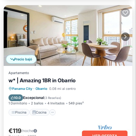
Precio bajó
Apartamento
w* | Amazing 1BR in Obarrio
Piscina
Cocina
Aire acondicionado
Panama City
·
Obarrio
0.08 mi al centro
Internet
Excepcional
10.0
(
3 Reseñas
)
1 Dormitorio
2 baños
4 Invitados
549 pies²
Piscina
Cocina
€119
/noche