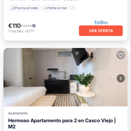
Piscina privada
Frente al mar
€110
/noche
VER OFERTA
7
noches
-
€771
Apartamento
Hermoso Apartamento para 2 en Casco Viejo |
M2