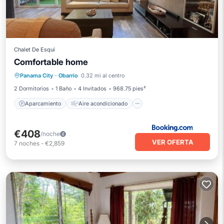
Chalet De Esquí
Comfortable home
Aparcamiento
Aire acondicionado
Panama City
·
Obarrio
0.32 mi al centro
Internet
Apto para niños
2 Dormitorios
1 Baño
4 Invitados
968.75 pies²
Aparcamiento
Aire acondicionado
€408
/noche
VER OFERTA
7
noches
-
€2,859