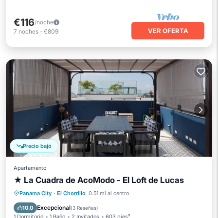
€116
/noche
VER OFERTA
7
noches
-
€809
Precio bajó
Apartamento
★ La Cuadra de AcoModo - El Loft de Lucas
Piscina privada
Frente al mar
Panama City
·
El Chorrillo
0.51 mi al centro
Aparcamiento
Piscina
Excepcional
10.0
(
3 Reseñas
)
1 Dormitorio
1 Baño
2 Invitados
603 pies²