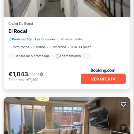
Chalet De Esquí
El Rocal
Bañera de hidromasaje
Aparcamiento
Panama City
·
Las Cumbres
0.70 mi al centro
Piscina
Balcón/Terraza
3 Dormitorios
2 baños
2 Invitados
1184.03 pies²
Bañera de hidromasaje
Aparcamiento
€1,043
/noche
VER OFERTA
7
noches
-
€7,299