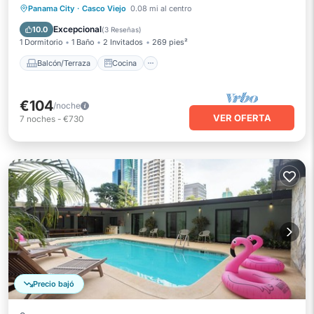
Balcón/Terraza
Cocina
Panama City
·
Casco Viejo
0.08 mi al centro
Aire acondicionado
Internet
Excepcional
10.0
(
3 Reseñas
)
1 Dormitorio
1 Baño
2 Invitados
269 pies²
Balcón/Terraza
Cocina
€104
/noche
VER OFERTA
7
noches
-
€730
Precio bajó