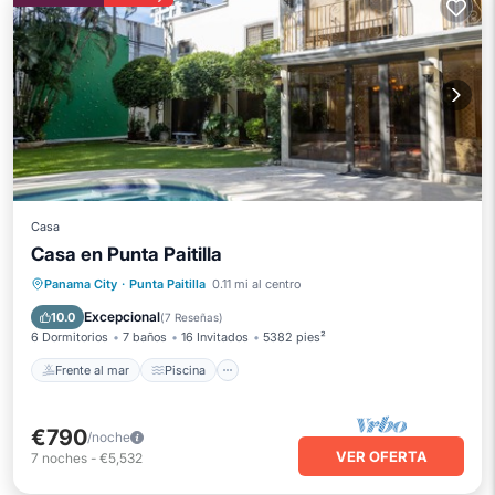
Casa
Casa en Punta Paitilla
Frente al mar
Piscina
Vista al mar
Panama City
·
Punta Paitilla
0.11 mi al centro
Balcón/Terraza
Excepcional
10.0
(
7 Reseñas
)
6 Dormitorios
7 baños
16 Invitados
5382 pies²
Frente al mar
Piscina
€790
/noche
VER OFERTA
7
noches
-
€5,532