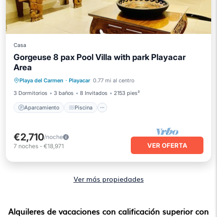
Casa
Gorgeuse 8 pax Pool Villa with park Playacar
Area
Aparcamiento
Piscina
Vista al mar
Playa del Carmen
·
Playacar
0.77 mi al centro
Balcón/Terraza
3 Dormitorios
3 baños
8 Invitados
2153 pies²
Aparcamiento
Piscina
€2,710
/noche
VER OFERTA
7
noches
-
€18,971
Ver más propiedades
Alquileres de vacaciones con calificación superior con