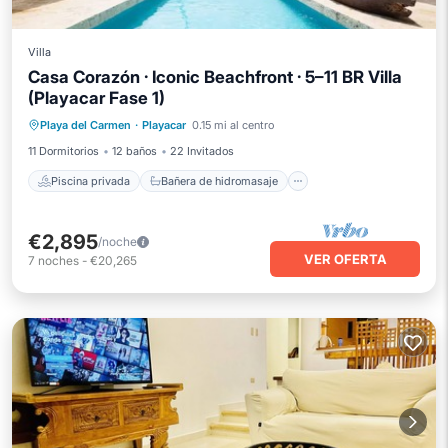
Villa
Casa Corazón · Iconic Beachfront · 5–11 BR Villa
(Playacar Fase 1)
Piscina privada
Bañera de hidromasaje
Playa del Carmen
·
Playacar
0.15 mi al centro
Aparcamiento
Piscina
11 Dormitorios
12 baños
22 Invitados
Piscina privada
Bañera de hidromasaje
€2,895
/noche
VER OFERTA
7
noches
-
€20,265