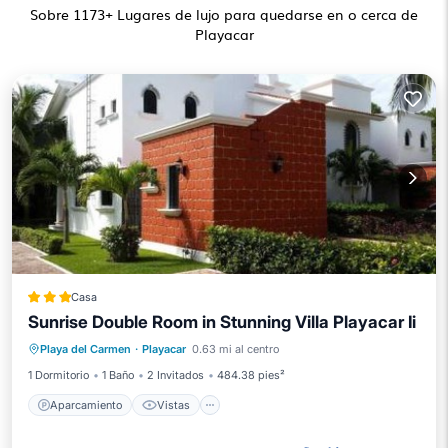
Sobre
1173
+ Lugares de lujo para quedarse en o cerca de
Playacar
Casa
Sunrise Double Room in Stunning Villa Playacar Ii
Aparcamiento
Vistas
Playa del Carmen
·
Playacar
0.63 mi al centro
Aire acondicionado
Internet
1 Dormitorio
1 Baño
2 Invitados
484.38 pies²
Aparcamiento
Vistas