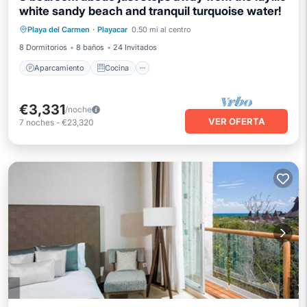
white sandy beach and tranquil turquoise water!
Aparcamiento
Cocina
Playa del Carmen
·
Playacar
0.50 mi al centro
Aire acondicionado
Internet
8 Dormitorios
8 baños
24 Invitados
Aparcamiento
Cocina
€3,331
/noche
VER OFERTA
7
noches
-
€23,320