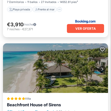
7 Dormitorios
11 baños
27 Invitados
14552.81 pies²
Playa privada
Frente al mar
€3,910
/noche
VER OFERTA
7
noches
-
€27,371
Villa
Beachfront House of Sirens
Playa privada
Frente al mar