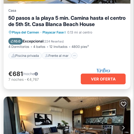
Casa
50 pasos a la playa 5 min. Camina hasta el centro
de 5th St. Casa Blanca Beach House
Piscina privada
Frente al mar
Playa del Carmen
·
Playacar Fase I
0.13 mi al centro
Bañera de hidromasaje
Desayuno
Excepcional
10.0
(
224 Reseñas
)
4 Dormitorios
4 baños
12 Invitados
4800 pies²
Piscina privada
Frente al mar
€681
/noche
VER OFERTA
7
noches
-
€4,767