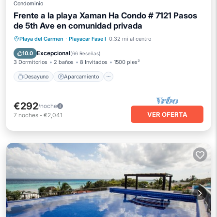
Condominio
Frente a la playa Xaman Ha Condo # 7121 Pasos
de 5th Ave en comunidad privada
Desayuno
Aparcamiento
Piscina
Playa del Carmen
·
Playacar Fase I
0.32 mi al centro
Vista al mar
Excepcional
10.0
(
66 Reseñas
)
3 Dormitorios
2 baños
8 Invitados
1500 pies²
Desayuno
Aparcamiento
€292
/noche
VER OFERTA
7
noches
-
€2,041