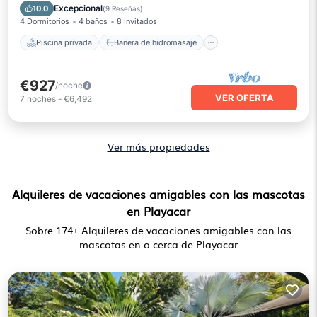
Aparcamiento
Piscina
Excepcional
10.0
(
9 Reseñas
)
4 Dormitorios
4 baños
8 Invitados
Piscina privada
Bañera de hidromasaje
€927
/noche
VER OFERTA
7
noches
-
€6,492
Ver más propiedades
Alquileres de vacaciones amigables con las mascotas
en Playacar
Sobre
174
+ Alquileres de vacaciones amigables con las
mascotas en o cerca de Playacar