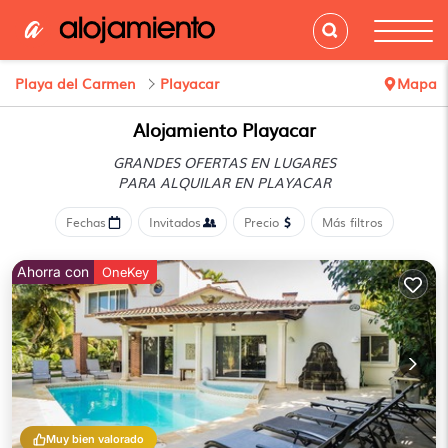
Playa del Carmen
Playacar
Mapa
Alojamiento Playacar
GRANDES OFERTAS EN LUGARES
PARA ALQUILAR EN PLAYACAR
Fechas
Invitados
Precio
Más filtros
Ahorra con
OneKey
Muy bien valorado