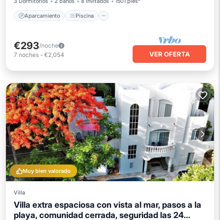
3 Dormitorios
2 baños
8 Invitados
1501 pies²
Aparcamiento
Piscina
€293
/noche
VER OFERTA
7
noches
-
€2,054
Muy bien valorado
Villa
Villa extra espaciosa con vista al mar, pasos a la
playa, comunidad cerrada, seguridad las 24