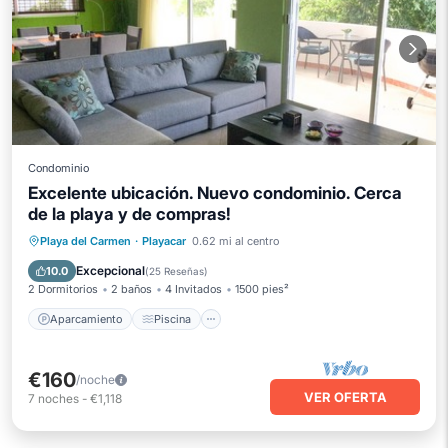
Condominio
Excelente ubicación. Nuevo condominio. Cerca
de la playa y de compras!
Aparcamiento
Piscina
Playa del Carmen
·
Playacar
0.62 mi al centro
Balcón/Terraza
Cocina
Excepcional
10.0
(
25 Reseñas
)
2 Dormitorios
2 baños
4 Invitados
1500 pies²
Aparcamiento
Piscina
€160
/noche
VER OFERTA
7
noches
-
€1,118