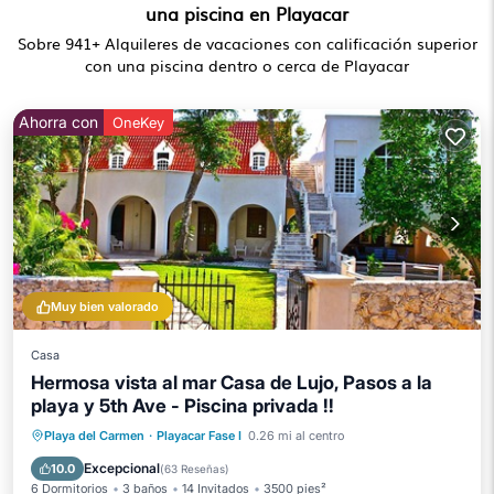
una piscina en Playacar
Sobre
941
+ Alquileres de vacaciones con calificación superior
con una piscina dentro o cerca de Playacar
Ahorra con
OneKey
Muy bien valorado
Casa
Hermosa vista al mar Casa de Lujo, Pasos a la
playa y 5th Ave - Piscina privada !!
Piscina privada
Frente al mar
Playa del Carmen
·
Playacar Fase I
0.26 mi al centro
Aparcamiento
Piscina
Excepcional
10.0
(
63 Reseñas
)
6 Dormitorios
3 baños
14 Invitados
3500 pies²