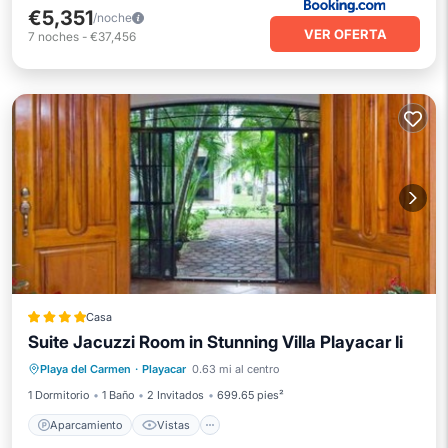
€5,351
/noche
VER OFERTA
7
noches
-
€37,456
Casa
Suite Jacuzzi Room in Stunning Villa Playacar Ii
Aparcamiento
Vistas
Playa del Carmen
·
Playacar
0.63 mi al centro
Aire acondicionado
Internet
1 Dormitorio
1 Baño
2 Invitados
699.65 pies²
Aparcamiento
Vistas