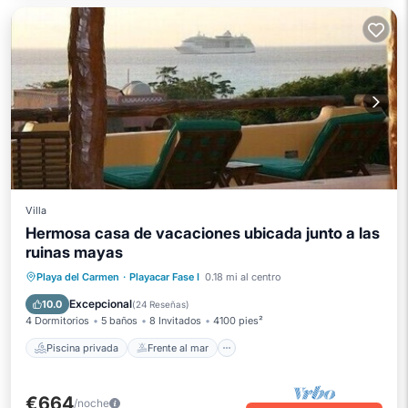
Villa
Hermosa casa de vacaciones ubicada junto a las
ruinas mayas
Piscina privada
Frente al mar
Playa del Carmen
·
Playacar Fase I
0.18 mi al centro
Bañera de hidromasaje
Desayuno
Excepcional
10.0
(
24 Reseñas
)
4 Dormitorios
5 baños
8 Invitados
4100 pies²
Piscina privada
Frente al mar
€664
/noche