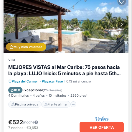
Muy bien valorado
Villa
MEJORES VISTAS al Mar Caribe: 75 pasos hacia
la playa: LUJO Inicio: 5 minutos a pie hasta 5th
Ave
Piscina privada
Frente al mar
Playa del Carmen
·
Playacar Fase I
0.13 mi al centro
Bañera de hidromasaje
Desayuno
Excepcional
10.0
(
124 Reseñas
)
4 Dormitorios
4 baños
10 Invitados
2260 pies²
Piscina privada
Frente al mar
€522
/noche
VER OFERTA
7
noches
-
€3,653