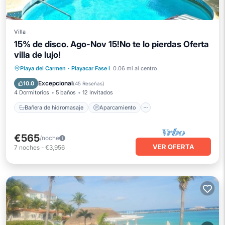
Villa
15% de disco. Ago-Nov 15!No te lo pierdas Oferta
villa de lujo!
Bañera de hidromasaje
Aparcamiento
Playa del Carmen
·
Playacar Fase I
0.06 mi al centro
Piscina
Vista al mar
Excepcional
10.0
(
45 Reseñas
)
4 Dormitorios
5 baños
12 Invitados
Bañera de hidromasaje
Aparcamiento
€565
/noche
VER OFERTA
7
noches
-
€3,956