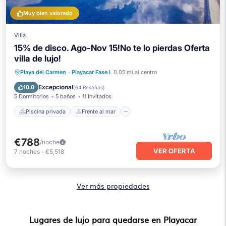
Muy bien valorado
Villa
15% de disco. Ago-Nov 15!No te lo pierdas Oferta
villa de lujo!
Piscina privada
Frente al mar
Playa del Carmen
·
Playacar Fase I
0.05 mi al centro
Aparcamiento
Piscina
Excepcional
10.0
(
64 Reseñas
)
5 Dormitorios
5 baños
11 Invitados
Piscina privada
Frente al mar
€788
/noche
VER OFERTA
7
noches
-
€5,518
Ver más propiedades
Lugares de lujo para quedarse en Playacar