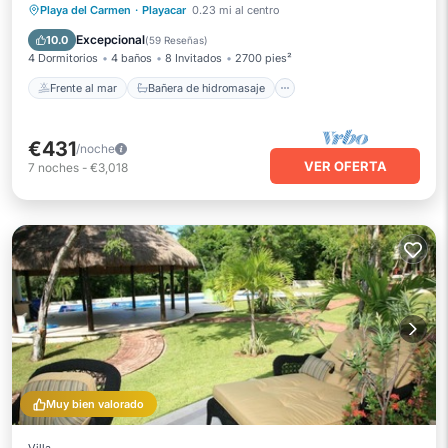
Frente al mar
Bañera de hidromasaje
Playa del Carmen
·
Playacar
0.23 mi al centro
Desayuno
Aparcamiento
Excepcional
10.0
(
59 Reseñas
)
4 Dormitorios
4 baños
8 Invitados
2700 pies²
Frente al mar
Bañera de hidromasaje
€431
/noche
VER OFERTA
7
noches
-
€3,018
Muy bien valorado