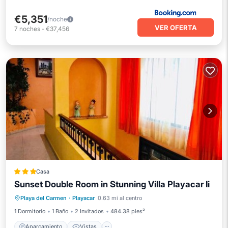
€5,351
/noche
VER OFERTA
7
noches
-
€37,456
Casa
Sunset Double Room in Stunning Villa Playacar Ii
Aparcamiento
Vistas
Playa del Carmen
·
Playacar
0.63 mi al centro
Aire acondicionado
Internet
1 Dormitorio
1 Baño
2 Invitados
484.38 pies²
Aparcamiento
Vistas