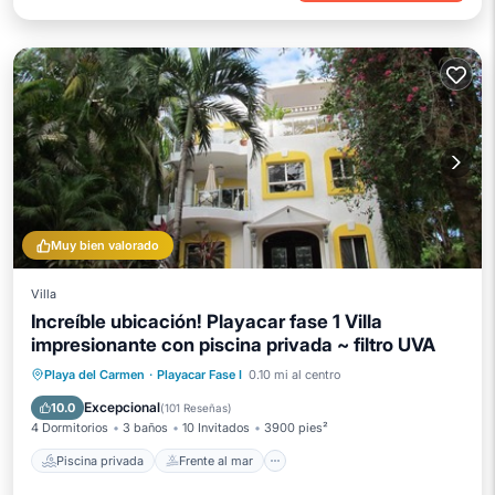
Muy bien valorado
Villa
Increíble ubicación! Playacar fase 1 Villa
impresionante con piscina privada ~ filtro UVA
Piscina privada
Frente al mar
Playa del Carmen
·
Playacar Fase I
0.10 mi al centro
Desayuno
Aparcamiento
Excepcional
10.0
(
101 Reseñas
)
4 Dormitorios
3 baños
10 Invitados
3900 pies²
Piscina privada
Frente al mar