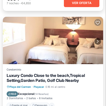
VER OFERTA
7
noches
-
€4,650
Condominio
Luxury Condo Close to the beach,Tropical
Setting,Garden Patio, Golf Club Nearby
Frente al mar
Desayuno
Playa del Carmen
·
Playacar
0.16 mi al centro
Aparcamiento
Piscina
Excepcional
10.0
(
14 Reseñas
)
2 Dormitorios
2 baños
6 Invitados
Frente al mar
Desayuno