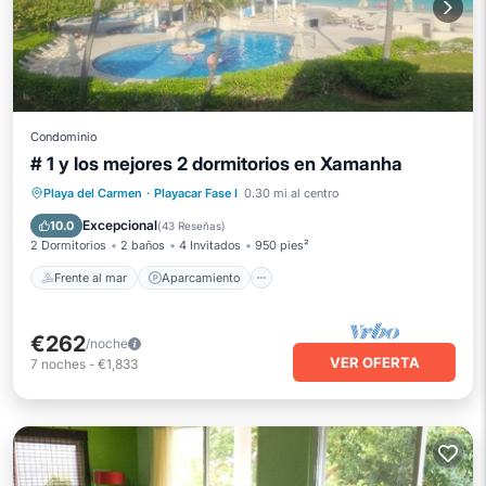
Condominio
# 1 y los mejores 2 dormitorios en Xamanha
Frente al mar
Aparcamiento
Piscina
Playa del Carmen
·
Playacar Fase I
0.30 mi al centro
Vista al mar
Excepcional
10.0
(
43 Reseñas
)
2 Dormitorios
2 baños
4 Invitados
950 pies²
Frente al mar
Aparcamiento
€262
/noche
VER OFERTA
7
noches
-
€1,833