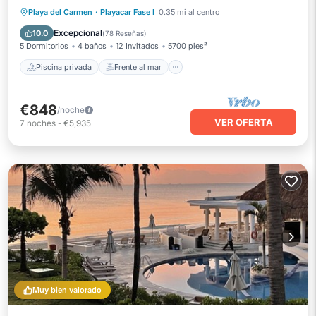
horas
Piscina privada
Frente al mar
Playa del Carmen
·
Playacar Fase I
0.35 mi al centro
Desayuno
Aparcamiento
Excepcional
10.0
(
78 Reseñas
)
5 Dormitorios
4 baños
12 Invitados
5700 pies²
Piscina privada
Frente al mar
€848
/noche
VER OFERTA
7
noches
-
€5,935
Muy bien valorado