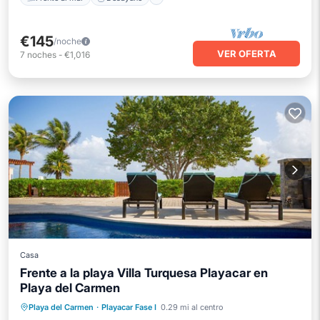
€145
/noche
VER OFERTA
7
noches
-
€1,016
Casa
Frente a la playa Villa Turquesa Playacar en
Playa del Carmen
Piscina privada
Bañera de hidromasaje
Playa del Carmen
·
Playacar Fase I
0.29 mi al centro