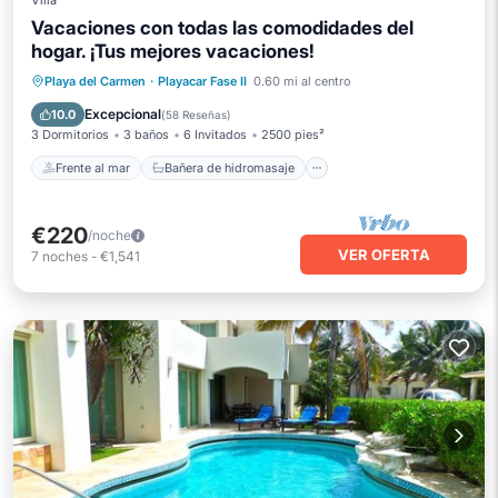
Villa
Vacaciones con todas las comodidades del
hogar. ¡Tus mejores vacaciones!
Frente al mar
Bañera de hidromasaje
Playa del Carmen
·
Playacar Fase II
0.60 mi al centro
Aparcamiento
Piscina
Excepcional
10.0
(
58 Reseñas
)
3 Dormitorios
3 baños
6 Invitados
2500 pies²
Frente al mar
Bañera de hidromasaje
€220
/noche
VER OFERTA
7
noches
-
€1,541