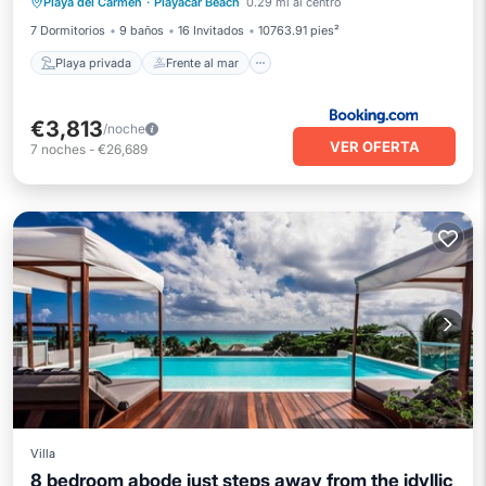
Playa del Carmen
·
Playacar Beach
0.29 mi al centro
Bañera de hidromasaje
Desayuno
7 Dormitorios
9 baños
16 Invitados
10763.91 pies²
Playa privada
Frente al mar
€3,813
/noche
VER OFERTA
7
noches
-
€26,689
Villa
8 bedroom abode just steps away from the idyllic