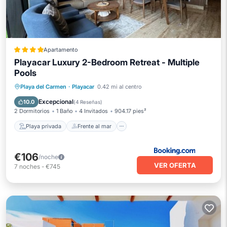
Apartamento
Playacar Luxury 2-Bedroom Retreat - Multiple
Pools
Playa privada
Frente al mar
Playa del Carmen
·
Playacar
0.42 mi al centro
Bañera de hidromasaje
Aparcamiento
Excepcional
10.0
(
4 Reseñas
)
2 Dormitorios
1 Baño
4 Invitados
904.17 pies²
Playa privada
Frente al mar
€106
/noche
VER OFERTA
7
noches
-
€745