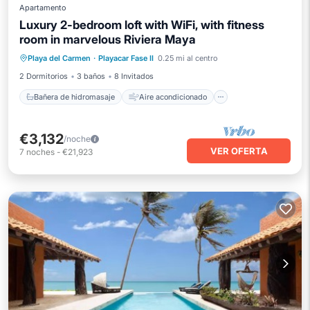
Apartamento
Luxury 2-bedroom loft with WiFi, with fitness
Bañera de hidromasaje
room in marvelous Riviera Maya
Aire acondicionado
Internet
Playa del Carmen
·
Playacar Fase II
0.25 mi al centro
Apto para niños
2 Dormitorios
3 baños
8 Invitados
Bañera de hidromasaje
Aire acondicionado
€3,132
/noche
VER OFERTA
7
noches
-
€21,923