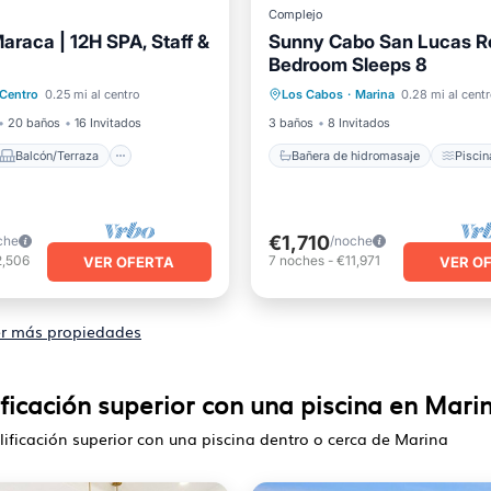
Complejo
araca | 12H SPA, Staff &
Sunny Cabo San Lucas Re
Bedroom Sleeps 8
Balcón/Terraza
Bañera de hidromasaje
Pis
Centro
0.25 mi al centro
Los Cabos
·
Marina
0.28 mi al centr
Aire acondicionado
Cocina
Aire acondicionad
20 baños
16 Invitados
3 baños
8 Invitados
Balcón/Terraza
Bañera de hidromasaje
Piscin
€1,710
che
/noche
2,506
7
noches
-
€11,971
VER OFERTA
VER O
r más propiedades
ificación superior con una piscina en Mari
lificación superior con una piscina dentro o cerca de Marina