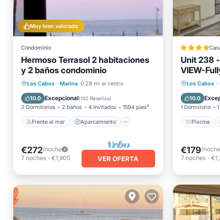
Muy bien valorado
Condominio
Cas
Hermoso Terrasol 2 habitaciones
Unit 238
y 2 baños condominio
VIEW-Ful
Frente al mar
Aparcamiento
Piscina
Los Cabos
·
Marina
0.28 mi al centro
Los Cabos
·
Piscina
Vista al mar
Internet
Excepcional
Excep
10.0
10.0
(
102 Reseñas
)
2 Dormitorios
2 baños
4 Invitados
1594 pies²
1 Dormitorio
1
Frente al mar
Aparcamiento
Piscina
€272
€179
/noche
/noch
7
noches
-
€1,905
7
noches
-
€1
VER OFERTA