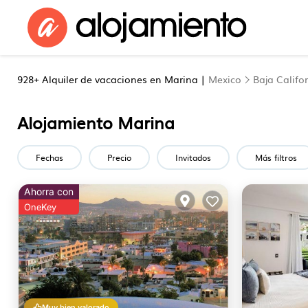
928+
Alquiler de vacaciones en Marina |
Mexico
Baja Califo
Alojamiento Marina
Fechas
Precio
Invitados
Más filtros
Ahorra con
OneKey
Muy bien valorado