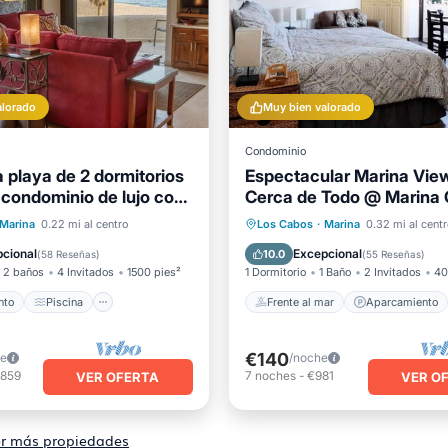
alorado
Muy bien valorado
Condominio
a playa de 2 dormitorios
Espectacular Marina Vie
 condominio de lujo con
Cerca de Todo @ Marina
antes vistas. (Nuevo
Plaza - WIFI
iento
Piscina
Frente al mar
Aparcamient
Marina
0.22 mi al centro
Los Cabos
·
Marina
0.32 mi al centr
l mar
Balcón/Terraza
Piscina
Vista al mar
cional
Excepcional
10.0
(
58 Reseñas
)
(
55 Reseñas
)
2 baños
4 Invitados
1500 pies²
1 Dormitorio
1 Baño
2 Invitados
40
nto
Piscina
Frente al mar
Aparcamiento
€140
he
/noche
,859
7
noches
-
€981
VER OFERTA
VER O
r más propiedades