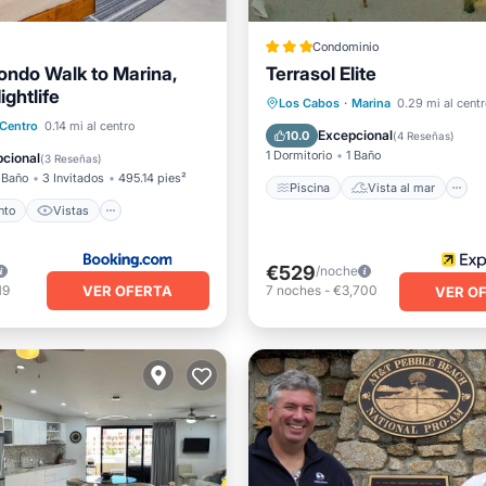
Condominio
ndo Walk to Marina,
Terrasol Elite
ightlife
Piscina
Vista al mar
Los Cabos
·
Marina
0.29 mi al centr
iento
Vistas
Centro
0.14 mi al centro
Balcón/Terraza
Vistas
Excepcional
10.0
(
4 Reseñas
)
ondicionado
Internet
1 Dormitorio
1 Baño
cional
(
3 Reseñas
)
 Baño
3 Invitados
495.14 pies²
Piscina
Vista al mar
nto
Vistas
€529
/noche
VER OFERTA
19
7
noches
-
€3,700
VER O