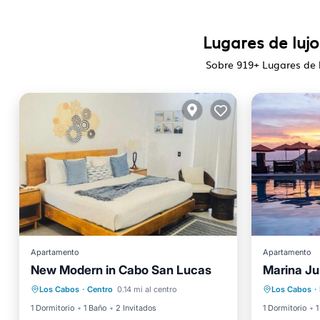
Lugares de luj
Sobre
919
+ Lugares de 
Apartamento
Apartamento
New Modern in Cabo San Lucas
Marina Jun
Aparcamiento
Aire acondicionado
Apto pa
Los Cabos
·
Centro
0.14 mi al centro
Los Cabos
·
Internet
Apto para niños
Segurid
1 Dormitorio
1 Baño
2 Invitados
1 Dormitorio
1