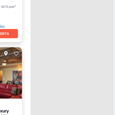
et
4273 pies²
FERTA
xury