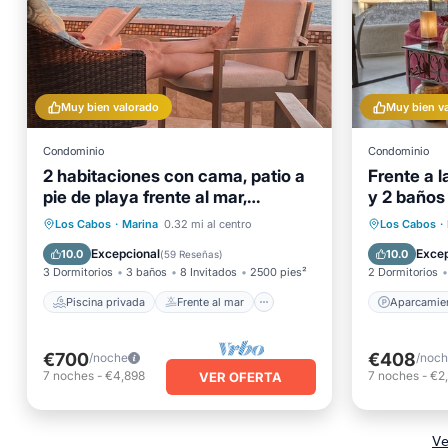
Muy bien valorado
Muy bien v
Condominio
Condominio
2 habitaciones con cama, patio a
Frente a l
pie de playa frente al mar,
y 2 baños
recientemente renovado.
impresion
Piscina privada
Frente al mar
Aparcam
Los Cabos
·
Marina
0.32 mi al centro
Los Cabos
·
listado)
Aparcamiento
Piscina
Vista a
Excepcional
Excep
10.0
10.0
(
59 Reseñas
)
3 Dormitorios
3 baños
8 Invitados
2500 pies²
2 Dormitorios
Piscina privada
Frente al mar
Aparcamie
€700
€408
/noche
/noc
7
noches
-
€4,898
7
noches
-
€2
VER OFERTA
Ve