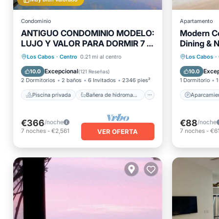
Condominio
Apartamento
ANTIGUO CONDOMINIO MODELO:
Modern Co
LUJO Y VALOR PARA DORMIR 7 -
Dining & N
Piscina privada
¡CAMINA POR TODAS PARTES!
Bañera de hidromasaje
Desayuno
Aparcam
Los Cabos
·
Centro
0.21 mi al centro
Los Cabos
·
Aparcamiento
Aire ac
Excepcional
Excep
10.0
10.0
(
121 Reseñas
)
2 Dormitorios
2 baños
6 Invitados
2346 pies²
1 Dormitorio
1
Piscina privada
Bañera de hidromasaje
Aparcamie
€366
€88
/noche
/noche
7
noches
-
€2,561
7
noches
-
€6
VER OFERTA