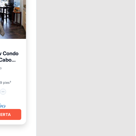
w Condo
 Cabo
o
o
9 pies²
FERTA