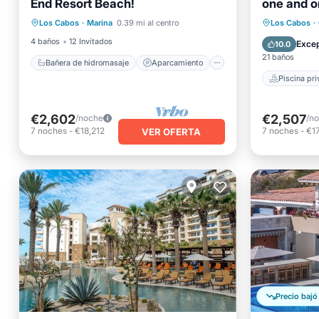
End Resort Beach!
one and o
Piscina
Aparcamiento
Piscina
for your g
Bañera 
Los Cabos
·
Marina
0.39 mi al centro
Los Cabos
·
Balcón/Terraza
Aparcam
4 baños
12 Invitados
Excep
10.0
21 baños
Bañera de hidromasaje
Aparcamiento
Piscina pr
€2,602
€2,507
/noche
/n
7
noches
-
€18,212
7
noches
-
€1
VER OFERTA
Precio bajó