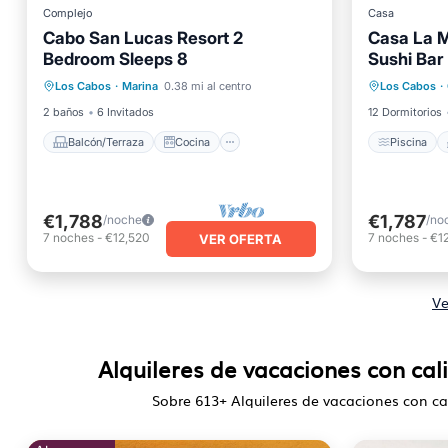
Complejo
Casa
Cabo San Lucas Resort 2
Casa La M
Bedroom Sleeps 8
Sushi Bar
Balcón/Terraza
Cocina
Piscina
Los Cabos
·
Marina
0.38 mi al centro
Los Cabos
·
Aire acondicionado
Internet
Cocina
2 baños
6 Invitados
12 Dormitorios
Balcón/Terraza
Cocina
Piscina
€1,788
€1,787
/noche
/no
7
noches
-
€12,520
7
noches
-
€1
VER OFERTA
Ve
Alquileres de vacaciones con cal
Sobre
613
+ Alquileres de vacaciones con ca