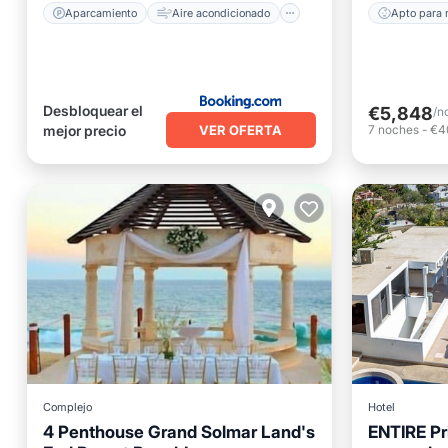
Aparcamiento
Aire acondicionado
Apto para 
Desbloquear el
€5,848
/n
VER OFERTA
mejor precio
7
noches
-
€4
Complejo
Hotel
4 Penthouse Grand Solmar Land's
ENTIRE Pr
Bañera de hidromasaje