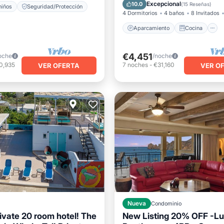
Aire acondicionado
Intern
Excepcional
10.0
(
15 Reseñas
)
niños
Seguridad/Protección
4 Dormitorios
4 baños
8 Invitados
Aparcamiento
Cocina
€4,451
oche
/noche
0,935
7
noches
-
€31,160
VER OFERTA
VER O
Nueva
Condominio
ivate 20 room hotel! The
New Listing 20% OFF -Lu