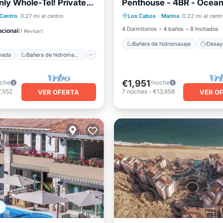
nly Whole-Tel! Private
Penthouse - 4BR - Ocea
 privada
Bañera de hidromasaje
De
roup
Medano Beach
de hidromasaje
Centro
0.27 mi al centro
Los Cabos
·
Marina
0.22 mi al centr
Aparcamiento
Piscina
iento
Piscina
4 Dormitorios
4 baños
8 Invitados
cional
(
1 Revisar
)
Bañera de hidromasaje
Desay
ivada
Bañera de hidromasaje
€1,951
oche
/noche
7,552
7
noches
-
€13,658
VER OFERTA
VER O