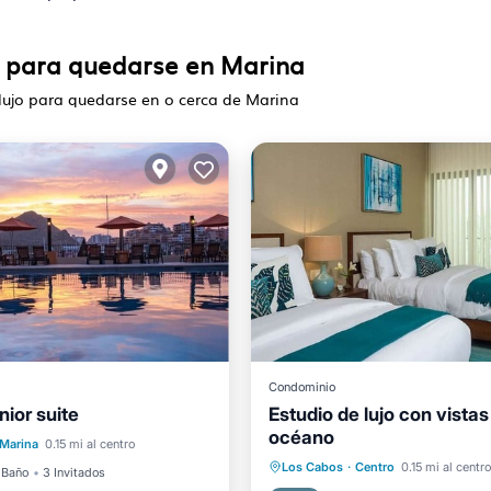
o para quedarse en Marina
lujo para quedarse en o cerca de Marina
Condominio
ior suite
Estudio de lujo con vistas
ra niños
océano
Marina
0.15 mi al centro
ad/Protección
Aparcamiento
Cocina
Los Cabos
·
Centro
0.15 mi al centro
 Baño
3 Invitados