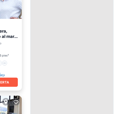
era,
 al mar,
mar
o
5 pies²
FERTA