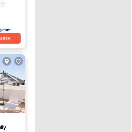
FERTA
lly