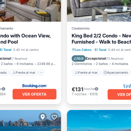
rtamento
Condominio
ndo with Ocean View,
King Bed 2/2 Condo - Ne
and Pool
Furnished - Walk to Beac
 privada
Frente al mar
Frente al mar
Aparcamient
El Tezal
0.42 mi al centro
Los Cabos
·
El Tezal
0.44 mi al cent
iento
Piscina
Piscina
Vista al mar
cional
Excepcional
10.0
(
7 Reseñas
)
(
13 Reseñas
)
2 baños
6 Invitados
2249.66 pies²
2 Dormitorios
2 baños
4 Invitados
ivada
Frente al mar
Frente al mar
Aparcamiento
€131
e
/noche
VER OFERTA
,884
7
noches
-
€918
VER O