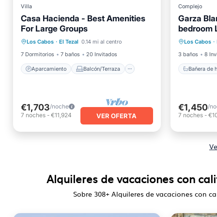
Villa
Complejo
Casa Hacienda - Best Amenities
Garza Bla
For Large Groups
bedroom L
Aparcamiento
Balcón/Terraza
Bañera 
San Luca
Los Cabos
·
El Tezal
0.14 mi al centro
Los Cabos
·
Cocina
Aire acondicionado
Aparcam
7 Dormitorios
7 baños
20 Invitados
3 baños
8 Inv
Aparcamiento
Balcón/Terraza
Bañera de 
€1,703
€1,450
/noche
/n
7
noches
-
€11,924
7
noches
-
€1
VER OFERTA
Ve
Alquileres de vacaciones con cali
Sobre
308
+ Alquileres de vacaciones con cal