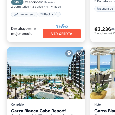
Vista al mar
Balcón/Terraza
3 Dormitorios
Excepcional
10.0
(
2 Reseñas
)
2 Dormitorios
2 baños
4 Invitados
Bañera de 
Aparcamiento
Piscina
Desbloquear el
€3,236
/n
mejor precio
7
noches
-
€2
VER OFERTA
Complejo
Hotel
Garza Blanca Cabo Resort!
Garza Bla