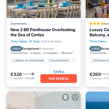
Apartamento
Apa
New 2 BR Penthouse Overlooking
Luxury Co
the Sea of Cortez
Balcony, 
Bañera de hidromasaje
Aparcamiento
Piscina
Piscina
Los Cabos
·
El Tezal
0.25 mi al centro
Los Cabos
·
Vista al mar
Aparcam
Excepcional
Excep
10.0
10.0
(
14 Reseñas
)
2 Dormitorios
3 baños
4 Invitados
1184 pies²
2 Dormitorios
Bañera de hidromasaje
Aparcamiento
Piscina pr
€326
€269
/noche
/noch
7
noches
-
€2,281
7
noches
-
€1
VER OFERTA