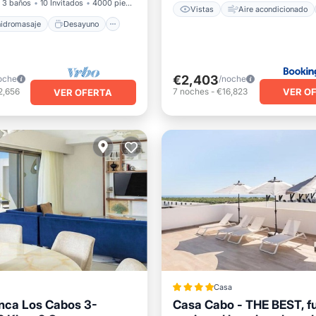
3 baños
10 Invitados
4000 pies²
Vistas
Aire acondicionado
hidromasaje
Desayuno
€2,403
oche
/noche
VER O
2,656
7
noches
-
€16,823
VER OFERTA
Casa
nca Los Cabos 3-
Casa Cabo - THE BEST, fu