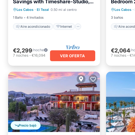
Savings with Timeshare-Studio,
Bedroom 2
Aire acondicionado
Internet
Aire ac
Kg - Qn Holiday Season
Gourmet K
Los Cabos
·
El Tezal
0.50 mi al centro
Los Cabos
·
Apto para niños
Lavandería
Apto pa
1 Baño
4 Invitados
3 baños
Aire acondicionado
Internet
Aire acond
€2,299
€2,064
/noche
/n
7
noches
-
€16,094
7
noches
-
€1
VER OFERTA
Precio bajó