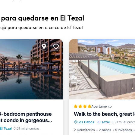
 para quedarse en El Tezal
lujo para quedarse en o cerca de El Tezal
Apartamento
-bedroom penthouse
Walk to the beach, great 
Vistas
Aire acondicionad
t condo in gorgeous
de hidromasaje
Desayuno
Los Cabos
·
El Tezal
0.31 mi al cent
Internet
Apto para niños
 Lucas
El Tezal
0.61 mi al centro
iento
Piscina
2 Dormitorios
2 baños
5 Invitados