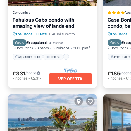
Condominio
Apa
Fabulous Cabo condo with
Casa Boni
amazing view of lands end!
condo, be
Aparcamiento
Piscina
Frente a
Los Cabos
·
El Tezal
0.40 mi al centro
Los Cabos
·
Vista al mar
Balcón/Terraza
Piscina
Excepcional
Excep
10.0
10.0
(
14 Reseñas
)
3 Dormitorios
3 baños
6 Invitados
2060 pies²
2 Dormitorios
Aparcamiento
Piscina
Frente al m
€331
€185
/noche
/noch
7
noches
-
€2,317
7
noches
-
€1
VER OFERTA