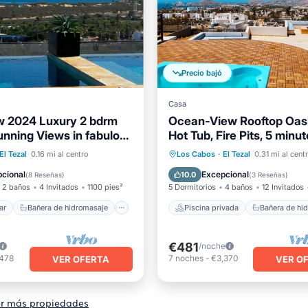
Precio bajó
Casa
w 2024 Luxury 2 bdrm
Ocean-View Rooftop Oasi
unning Views in fabulous
Hot Tub, Fire Pits, 5 minut
l mar
Piscina privada
 Lucas!
beach & DT Cabo
de hidromasaje
Bañera de hidromasaje
El Tezal
0.16 mi al centro
Los Cabos
·
El Tezal
0.31 mi al cent
iento
Piscina
Aparcamiento
Piscina
cional
Excepcional
10.0
(
8 Reseñas
)
(
3 Reseñas
)
2 baños
4 Invitados
1100 pies²
5 Dormitorios
4 baños
12 Invitados
ar
Bañera de hidromasaje
Piscina privada
€481
/noche
,478
7
noches
-
€3,370
VER OFERTA
VER O
r más propiedades