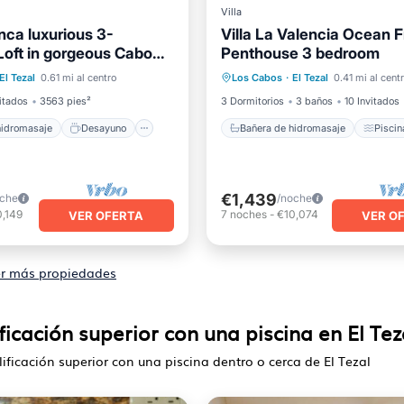
Villa
nca luxurious 3-
Villa La Valencia Ocean F
oft in gorgeous Cabo
Penthouse 3 bedroom
de hidromasaje
Desayuno
Bañera de hidromasaje
Pis
s
El Tezal
0.61 mi al centro
Los Cabos
·
El Tezal
0.41 mi al cent
iento
Piscina
Aire acondicionado
Intern
itados
3563 pies²
3 Dormitorios
3 baños
10 Invitados
hidromasaje
Desayuno
Bañera de hidromasaje
Piscin
€1,439
oche
/noche
0,149
7
noches
-
€10,074
VER OFERTA
VER O
r más propiedades
ficación superior con una piscina en El Tez
ificación superior con una piscina dentro o cerca de El Tezal