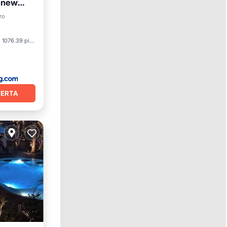
d new
ro
et
1076.39 pies²
FERTA