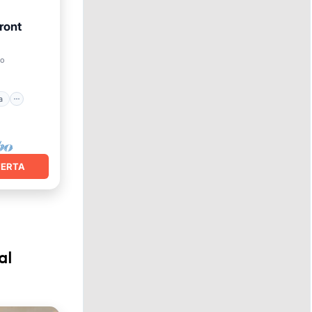
ront
cina
ro
et
a
FERTA
al