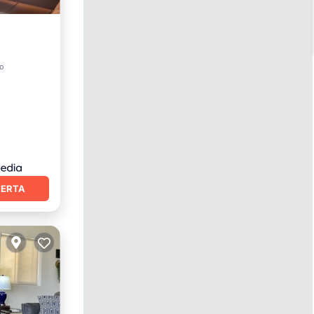
ro
FERTA