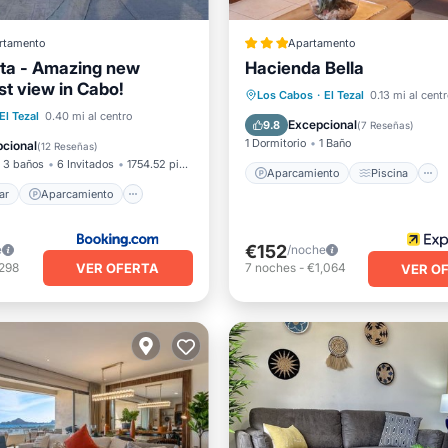
rtamento
Apartamento
ta - Amazing new
Hacienda Bella
st view in Cabo!
Aparcamiento
Piscina
Los Cabos
·
El Tezal
0.13 mi al cent
l mar
Aparcamiento
El Tezal
0.40 mi al centro
Balcón/Terraza
Cocina
Excepcional
9.8
(
7 Reseñas
)
Vista al mar
1 Dormitorio
1 Baño
cional
(
12 Reseñas
)
3 baños
6 Invitados
1754.52 pies²
Aparcamiento
Piscina
ar
Aparcamiento
€152
e
/noche
VER OFERTA
,298
7
noches
-
€1,064
VER O