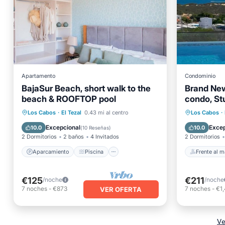
Apartamento
Condominio
BajaSur Beach, short walk to the
Brand Ne
beach & ROOFTOP pool
condo, St
Frente a
Cabo San
Aparcamiento
Piscina
Bañera 
Los Cabos
·
El Tezal
0.43 mi al centro
Los Cabos
·
Vista al mar
Balcón/Terraza
Aparcam
Excepcional
Excep
10.0
10.0
(
10 Reseñas
)
2 Dormitorios
2 baños
4 Invitados
2 Dormitorios
Aparcamiento
Piscina
Frente al m
€125
€211
/noche
/noche
7
noches
-
€873
7
noches
-
€1
VER OFERTA
Ve