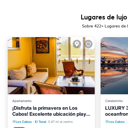
Lugares de lujo
Sobre
422
+ Lugares de 
Apartamento
Condominio
¡Disfruta la primavera en Los
LUXURY 3
Cabos! Excelente ubicación playa
oceanfron
Bañera 
y ciudad a sus pasos!
Cabo San
Aparcamiento
Piscina
Los Cabos
·
El Tezal
0.47 mi al centro
Los Cabos
·
Aparcam