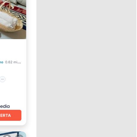
r
no
0.62 mi al centro
FERTA