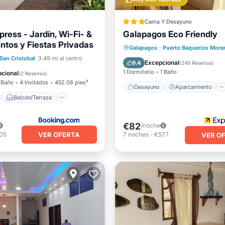
Cama Y Desayuno
ress - Jardín, Wi-Fi- &
Galapagos Eco Friendly
ntos y Fiestas Privadas
Desayuno
Aparcamiento
Galapagos
·
Puerto Baquerizo More
no
Balcón/Terraza
San Cristobal
3.49 mi al centro
Balcón/Terraza
Cocina
Excepcional
9.4
(
249 Reseñas
)
Aire acondicionado
1 Dormitorio
1 Baño
cional
(
2 Reseñas
)
 Baño
4 Invitados
452.08 pies²
Desayuno
Aparcamiento
Balcón/Terraza
€82
/noche
VER OFERTA
05
7
noches
-
€577
VER O