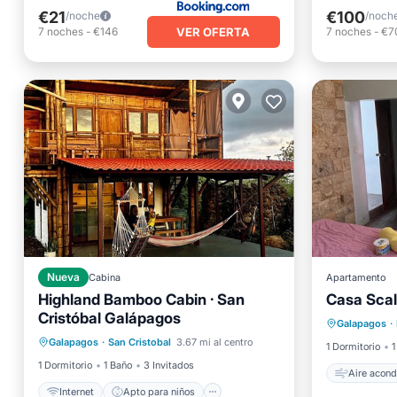
€21
€100
/noche
/noch
VER OFERTA
7
noches
-
€146
7
noches
-
€7
Nueva
Cabina
Apartamento
Highland Bamboo Cabin · San
Casa Scal
Internet
Apto para niños
Aire ac
Cristóbal Galápagos
Ropa de cama
Galapagos
·
Apto pa
Galapagos
·
San Cristobal
3.67 mi al centro
Seguridad/Protección
1 Dormitorio
1
1 Dormitorio
1 Baño
3 Invitados
Aire acond
Internet
Apto para niños