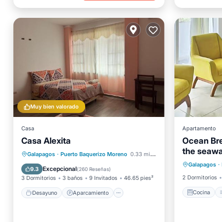
Muy bien valorado
Casa
Apartamento
Casa Alexita
Ocean Bre
the seawal
Cocina
Desayuno
Aparcamiento
Galapagos
·
Puerto Baquerizo Moreno
0.33 mi al centro
Galapagos
·
Internet
Balcón/Terraza
Cocina
Excepcional
9.3
(
260 Reseñas
)
2 Dormitorios
3 Dormitorios
3 baños
9 Invitados
46.65 pies²
Cocina
Desayuno
Aparcamiento