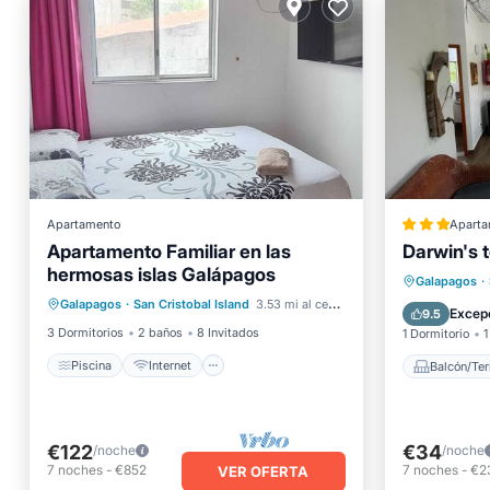
Apartamento
Aparta
Apartamento Familiar en las
Darwin's 
hermosas islas Galápagos
Piscina
Internet
Balcón/
Galapagos
·
Galapagos
·
San Cristobal Island
3.53 mi al centro
Apto para niños
Ropa de cama
Internet
Excep
9.5
3 Dormitorios
2 baños
8 Invitados
1 Dormitorio
1
Piscina
Internet
Balcón/Ter
€122
€34
/noche
/noche
7
noches
-
€852
7
noches
-
€2
VER OFERTA