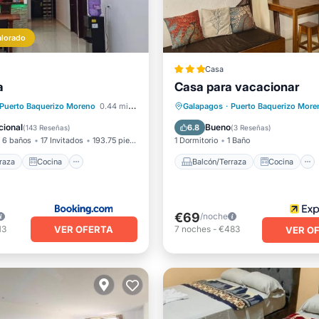
alorado
Casa
a
Casa para vacacionar
Terraza
Cocina
Balcón/Terraza
Cocina
Puerto Baquerizo Moreno
0.44 mi al centro
Galapagos
·
Puerto Baquerizo More
ondicionado
Internet
Internet
Apto para niños
cional
Bueno
6.8
(
143 Reseñas
)
(
3 Reseñas
)
6 baños
17 Invitados
193.75 pies²
1 Dormitorio
1 Baño
raza
Cocina
Balcón/Terraza
Cocina
€69
/noche
VER OFERTA
13
7
noches
-
€483
VER O