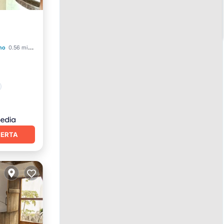
no
0.56 mi al centro
FERTA