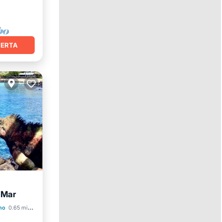
FERTA
 Mar
no
0.65 mi al centro