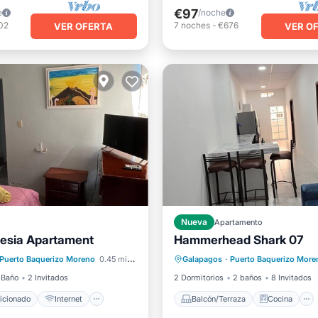
€97
e
/noche
02
7
noches
-
€676
VER OFERTA
VER O
Nueva
Apartamento
esia Apartament
Hammerhead Shark 07
ondicionado
Internet
Balcón/Terraza
Cocina
Puerto Baquerizo Moreno
0.45 mi al centro
Galapagos
·
Puerto Baquerizo More
ra niños
Ropa de cama
Aire acondicionado
Intern
 Baño
2 Invitados
2 Dormitorios
2 baños
8 Invitados
icionado
Internet
Balcón/Terraza
Cocina