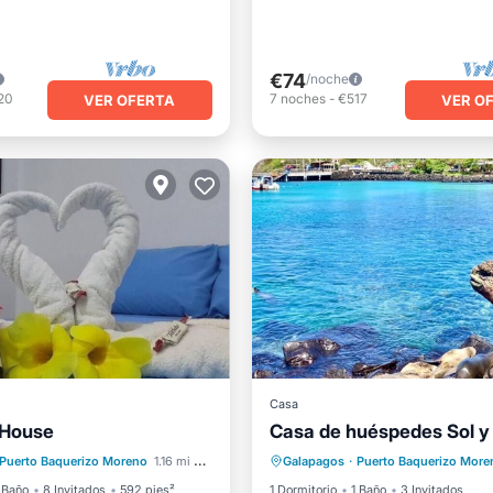
€74
/noche
20
7
noches
-
€517
VER OFERTA
VER O
Casa
de hidromasaje
 House
Casa de huéspedes Sol y
iento
Balcón/Terraza
Frente al mar
Vista al mar
Puerto Baquerizo Moreno
1.16 mi al centro
Galapagos
·
Puerto Baquerizo More
Vistas
Cocina
 Baño
8 Invitados
592 pies²
1 Dormitorio
1 Baño
3 Invitados