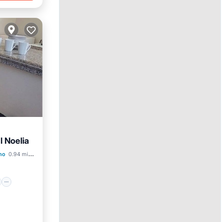
 Noelia
et
no
0.94 mi al centro
a