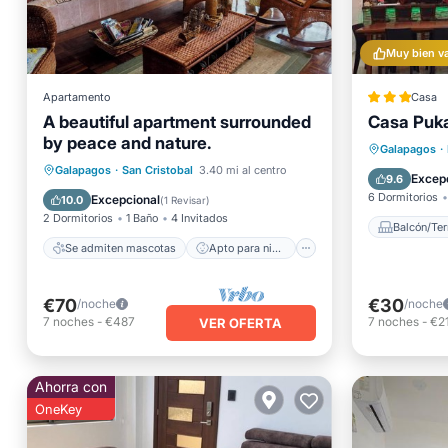
Muy bien v
Apartamento
Casa
A beautiful apartment surrounded
Casa Puk
by peace and nature.
Se admiten mascotas
Balcón/
Galapagos
·
Apto para niños
Ropa de cama
Galapagos
·
San Cristobal
3.40 mi al centro
Aire ac
Excep
9.6
Zona para fumadores designada
6 Dormitorios
Excepcional
10.0
(
1 Revisar
)
2 Dormitorios
1 Baño
4 Invitados
Balcón/Ter
Se admiten mascotas
Apto para niños
€70
€30
/noche
/noche
7
noches
-
€487
7
noches
-
€2
VER OFERTA
Ahorra con
OneKey