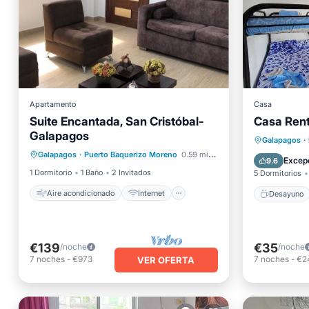
Apartamento
Casa
Suite Encantada, San Cristóbal-
Casa Rent
Galapagos
Aire acondicionado
Internet
Desayu
Galapagos
·
Galapagos
·
Puerto Baquerizo Moreno
0.59 mi al centro
Apto para niños
Ropa de cama
Cocina
Excep
9.6
1 Dormitorio
1 Baño
2 Invitados
5 Dormitorios
Aire acondicionado
Internet
Desayuno
€139
€35
/noche
/noche
7
noches
-
€973
7
noches
-
€2
VER OFERTA