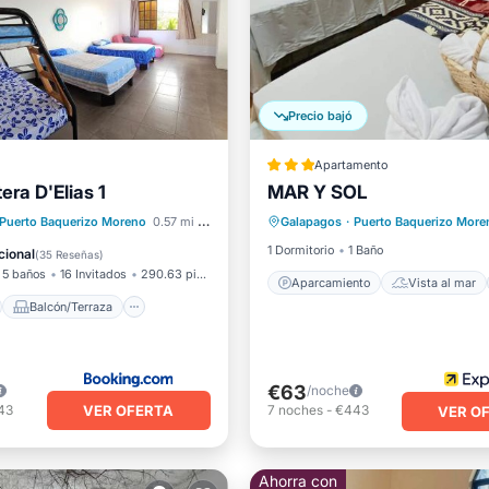
Precio bajó
Apartamento
era D'Elias 1
MAR Y SOL
Aparcamiento
Vista al ma
no
Balcón/Terraza
Puerto Baquerizo Moreno
0.57 mi al centro
Galapagos
·
Puerto Baquerizo More
Vistas
Cocina
Aire acondicionado
1 Dormitorio
1 Baño
cional
(
35 Reseñas
)
5 baños
16 Invitados
290.63 pies²
Aparcamiento
Vista al mar
Balcón/Terraza
€63
/noche
VER OFERTA
43
7
noches
-
€443
VER O
Ahorra con