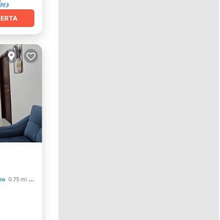
FERTA
no
0.75 mi al centro
et