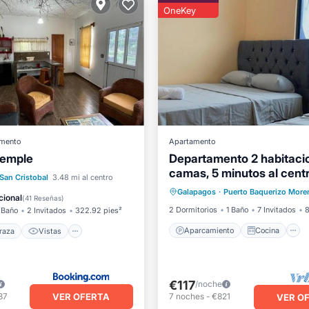
OneKey
mento
Apartamento
temple
Departamento 2 habitaci
camas, 5 minutos al centr
Aparcamiento
Cocina
Terraza
Vistas
San Cristobal
3.48 mi al centro
malecón
Galapagos
·
Puerto Baquerizo More
Aire acondicionado
Intern
Se admiten mascotas
cional
(
41 Reseñas
)
2 Dormitorios
1 Baño
7 Invitados
8
 Baño
2 Invitados
322.92 pies²
Aparcamiento
Cocina
raza
Vistas
€117
/noche
VER OFERTA
37
7
noches
-
€821
VER O