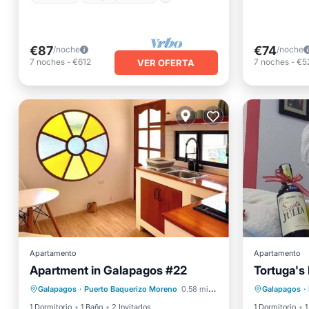
€87
€74
/noche
/noche
7
noches
-
€612
7
noches
-
€5
VER OFERTA
Apartamento
Apartamento
Bañera 
Apartment in Galapagos #22
Tortuga's
Aire acondicionado
Internet
Aparcam
Galapagos
·
Puerto Baquerizo Moreno
0.58 mi al centro
Galapagos
·
Apto para niños
Lavandería
Cocina
1 Dormitorio
1 Baño
2 Invitados
1 Dormitorio
1