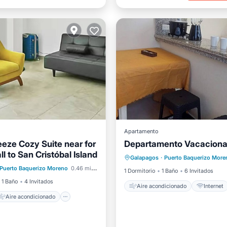
Apartamento
eze Cozy Suite near for
Departamento Vacacional
Aire acondicionado
Intern
l to San Cristóbal Island
Aire acondicionado
Galapagos
·
Puerto Baquerizo More
Apto para niños
Lavanderí
Puerto Baquerizo Moreno
0.46 mi al centro
Apto para niños
1 Dormitorio
1 Baño
6 Invitados
1 Baño
4 Invitados
Aire acondicionado
Internet
Aire acondicionado