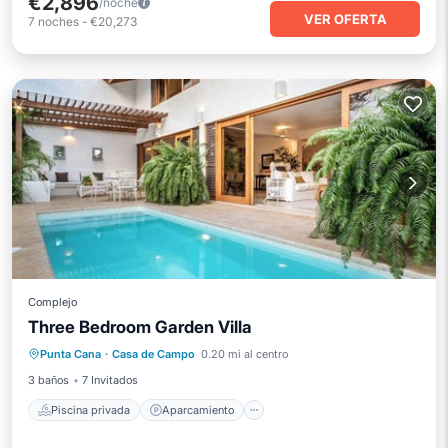
€2,896
/noche
VER OFERTA
7
noches
-
€20,273
Complejo
Three Bedroom Garden Villa
Piscina privada
Aparcamiento
Punta Cana
·
Casa de Campo
0.20 mi al centro
Piscina
Balcón/Terraza
3 baños
7 Invitados
Piscina privada
Aparcamiento