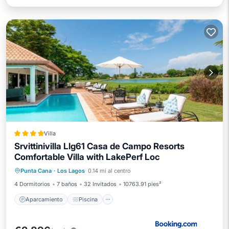
Villa
Srvittinivilla Llg61 Casa de Campo Resorts
Comfortable Villa with LakePerf Loc
Aparcamiento
Piscina
Punta Cana
·
Los Lagos
0.14 mi al centro
Balcón/Terraza
Internet
4 Dormitorios
7 baños
32 Invitados
10763.91 pies²
Aparcamiento
Piscina