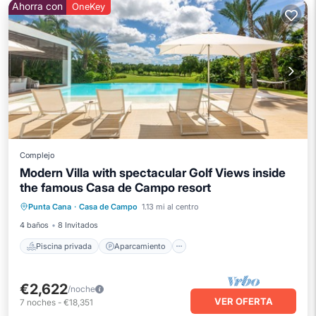
Ahorra con
OneKey
Complejo
Modern Villa with spectacular Golf Views inside
the famous Casa de Campo resort
Piscina privada
Aparcamiento
Punta Cana
·
Casa de Campo
1.13 mi al centro
Piscina
Balcón/Terraza
4 baños
8 Invitados
Piscina privada
Aparcamiento
€2,622
/noche
VER OFERTA
7
noches
-
€18,351