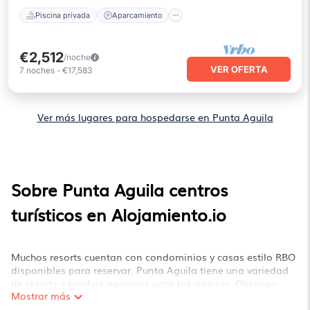
Piscina privada
Aparcamiento
€2,512
/noche
VER OFERTA
7
noches
-
€17,583
Ver más lugares para hospedarse en Punta Aguila
Sobre Punta Aguila centros
turísticos en Alojamiento.io
Muchos resorts cuentan con condominios y casas estilo RBO
disponibles para reservar. Punta Aguila tiene una variedad
de resorts y muchas opciones para los viajeros. Obtenga
Mostrar más
acceso a más de 12 resorts cerca de Punta Aguila, así como
cosas divertidas que puedes hacer mientras estás allí.