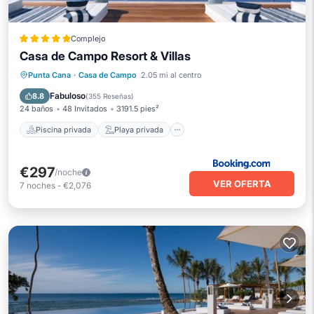
Complejo
Casa de Campo Resort & Villas
Piscina privada
Playa privada
Punta Cana
·
Casa de Campo
2.05 mi al centro
Frente al mar
Desayuno
Fabuloso
8.8
(
355 Reseñas
)
24 baños
48 Invitados
3191.5 pies²
Piscina privada
Playa privada
€297
/noche
VER OFERTA
7
noches
-
€2,076