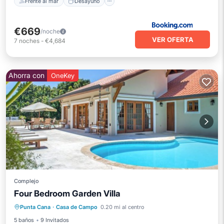
Frente al mar
Desayuno
€669
/noche
VER OFERTA
7
noches
-
€4,684
Ahorra con
OneKey
Complejo
Four Bedroom Garden Villa
Piscina privada
Aparcamiento
Punta Cana
·
Casa de Campo
0.20 mi al centro
Piscina
Balcón/Terraza
5 baños
9 Invitados