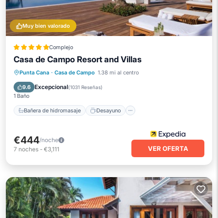
Muy bien valorado
Complejo
Casa de Campo Resort and Villas
Bañera de hidromasaje
Desayuno
Punta Cana
·
Casa de Campo
1.38 mi al centro
Piscina
Spa
Excepcional
9.6
(
1031 Reseñas
)
1 Baño
Bañera de hidromasaje
Desayuno
€444
/noche
VER OFERTA
7
noches
-
€3,111