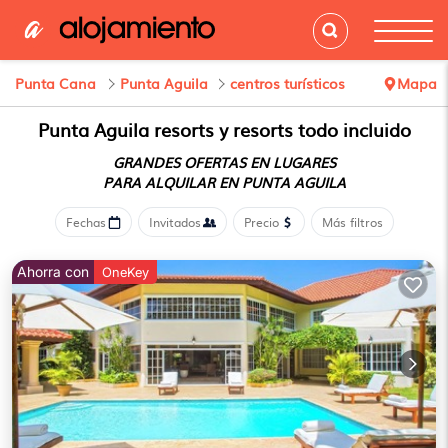
Punta Cana
Punta Aguila
centros turísticos
Mapa
Punta Aguila resorts y resorts todo incluido
GRANDES OFERTAS EN LUGARES
PARA ALQUILAR EN PUNTA AGUILA
Fechas
Invitados
Precio
Más filtros
Ahorra con
OneKey