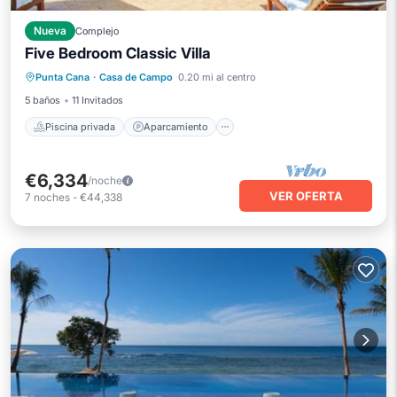
Nueva
Complejo
Five Bedroom Classic Villa
Piscina privada
Aparcamiento
Punta Cana
·
Casa de Campo
0.20 mi al centro
Piscina
Balcón/Terraza
5 baños
11 Invitados
Piscina privada
Aparcamiento
€6,334
/noche
VER OFERTA
7
noches
-
€44,338