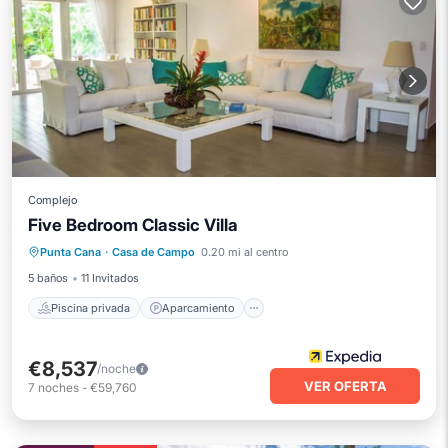
Complejo
Five Bedroom Classic Villa
Piscina privada
Aparcamiento
Punta Cana
·
Casa de Campo
0.20 mi al centro
Piscina
Balcón/Terraza
5 baños
11 Invitados
Piscina privada
Aparcamiento
€8,537
/noche
VER OFERTA
7
noches
-
€59,760