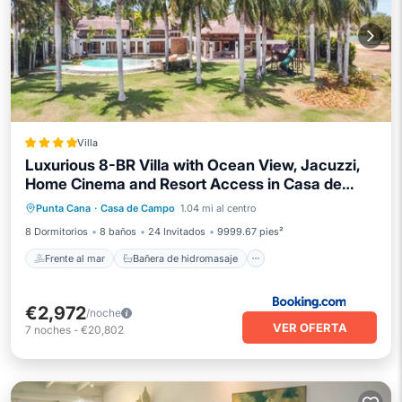
Villa
Luxurious 8-BR Villa with Ocean View, Jacuzzi,
Home Cinema and Resort Access in Casa de
Frente al mar
Bañera de hidromasaje
Campo
Punta Cana
·
Casa de Campo
1.04 mi al centro
Aparcamiento
Piscina
8 Dormitorios
8 baños
24 Invitados
9999.67 pies²
Frente al mar
Bañera de hidromasaje
€2,972
/noche
VER OFERTA
7
noches
-
€20,802