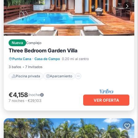
Nueva
Complejo
Three Bedroom Garden Villa
Piscina privada
Aparcamiento
Punta Cana
·
Casa de Campo
0.20 mi al centro
Piscina
Balcón/Terraza
3 baños
7 Invitados
Piscina privada
Aparcamiento
€4,158
/noche
VER OFERTA
7
noches
-
€29,103