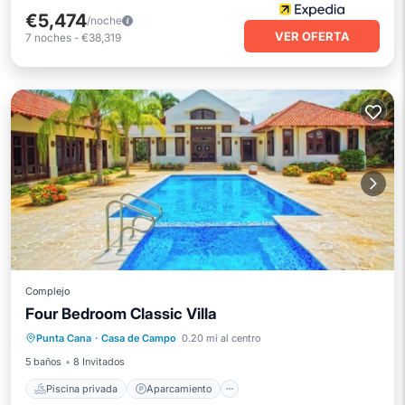
€5,474
/noche
VER OFERTA
7
noches
-
€38,319
Complejo
Four Bedroom Classic Villa
Piscina privada
Aparcamiento
Punta Cana
·
Casa de Campo
0.20 mi al centro
Piscina
Balcón/Terraza
5 baños
8 Invitados
Piscina privada
Aparcamiento