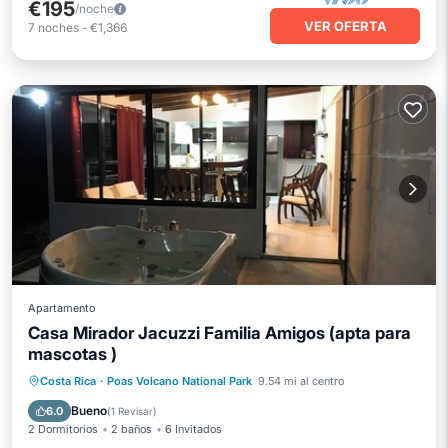
€195
/noche
VER OFERTA
7
noches
-
€1,366
Apartamento
Casa Mirador Jacuzzi Familia Amigos (apta para
mascotas )
Cocina
Internet
Costa Rica
·
Poas Volcano National Park
9.54 mi al centro
Se admiten mascotas
Apto para niños
Bueno
6.0
(
1 Revisar
)
2 Dormitorios
2 baños
6 Invitados