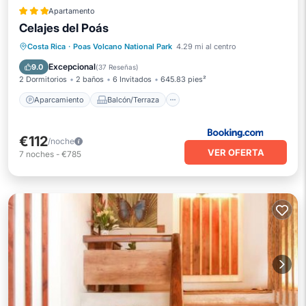
Apartamento
Celajes del Poás
Aparcamiento
Balcón/Terraza
Costa Rica
·
Poas Volcano National Park
4.29 mi al centro
Vistas
Internet
Excepcional
9.0
(
37 Reseñas
)
2 Dormitorios
2 baños
6 Invitados
645.83 pies²
Aparcamiento
Balcón/Terraza
€112
/noche
VER OFERTA
7
noches
-
€785