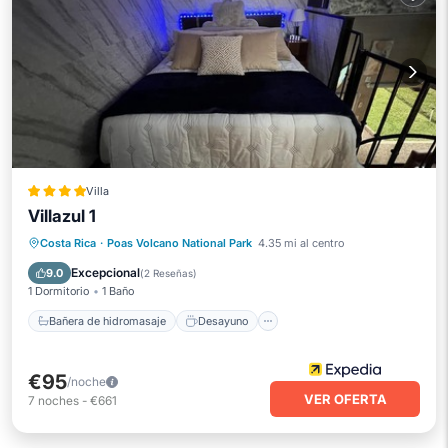
Villa
Villazul 1
Bañera de hidromasaje
Desayuno
Costa Rica
·
Poas Volcano National Park
4.35 mi al centro
Aparcamiento
Balcón/Terraza
Excepcional
9.0
(
2 Reseñas
)
1 Dormitorio
1 Baño
Bañera de hidromasaje
Desayuno
€95
/noche
VER OFERTA
7
noches
-
€661