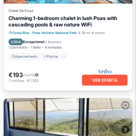
Chalet De Esquí
Charming 1-bedroom chalet in lush Poas with
cascading pools & raw nature WiFi
Aparcamiento
Piscina
Cocina
Costa Rica
·
Poas Volcano National Park
6.38 mi al centro
Internet
Excepcional
10.0
(
2 Reseñas
)
1 Dormitorio
1 Baño
4 Invitados
Aparcamiento
Piscina
€193
/noche
VER OFERTA
7
noches
-
€1,350