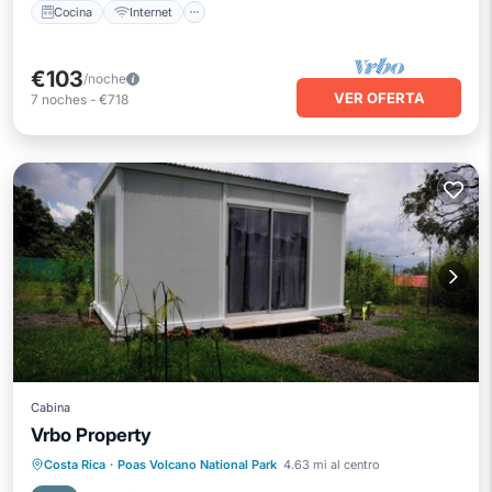
Cocina
Internet
€103
/noche
VER OFERTA
7
noches
-
€718
Cabina
Vrbo Property
Internet
Se admiten mascotas
Costa Rica
·
Poas Volcano National Park
4.63 mi al centro
Apto para niños
Ropa de cama