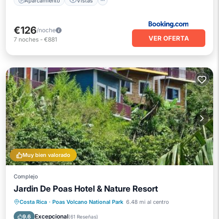
Aparcamiento
Vistas
€126
/noche
VER OFERTA
7
noches
-
€881
Muy bien valorado
Complejo
Jardin De Poas Hotel & Nature Resort
Frente al mar
Aparcamiento
Piscina
Costa Rica
·
Poas Volcano National Park
6.48 mi al centro
Vista al mar
Excepcional
9.6
(
61 Reseñas
)