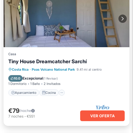
Casa
Tiny House Dreamcatcher Sarchí
Aparcamiento
Cocina
Internet
Costa Rica
·
Poas Volcano National Park
9.41 mi al centro
Apto para niños
Excepcional
10.0
(
1 Revisar
)
1 Dormitorio
1 Baño
2 Invitados
Aparcamiento
Cocina
€79
/noche
VER OFERTA
7
noches
-
€551