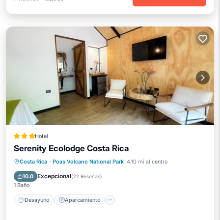
Hotel
Serenity Ecolodge Costa Rica
Desayuno
Aparcamiento
Spa
Costa Rica
·
Poas Volcano National Park
4.10 mi al centro
Balcón/Terraza
Excepcional
10.0
(
22 Reseñas
)
1 Baño
Desayuno
Aparcamiento