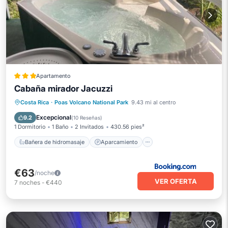
Apartamento
Cabaña mirador Jacuzzi
Bañera de hidromasaje
Aparcamiento
Costa Rica
·
Poas Volcano National Park
9.43 mi al centro
Balcón/Terraza
Vistas
Excepcional
9.2
(
10 Reseñas
)
1 Dormitorio
1 Baño
2 Invitados
430.56 pies²
Bañera de hidromasaje
Aparcamiento
€63
/noche
VER OFERTA
7
noches
-
€440