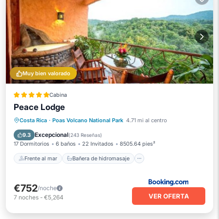
Muy bien valorado
Cabina
Peace Lodge
Frente al mar
Bañera de hidromasaje
Desayuno
Costa Rica
·
Poas Volcano National Park
4.71 mi al centro
Estación de carga para vehículos eléctricos
Excepcional
9.3
(
243 Reseñas
)
17 Dormitorios
6 baños
22 Invitados
8505.64 pies²
Frente al mar
Bañera de hidromasaje
€752
/noche
VER OFERTA
7
noches
-
€5,264