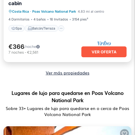
cabin
Spa
Balcón/Terraza
Cocina
Costa Rica
·
Poas Volcano National Park
4.83 mi al centro
Internet
4 Dormitorios
4 baños
16 Invitados
3154 pies²
Spa
Balcón/Terraza
€366
/noche
VER OFERTA
7
noches
-
€2,561
Ver más propiedades
Lugares de lujo para quedarse en Poas Volcano
National Park
Sobre
33
+ Lugares de lujo para quedarse en o cerca de Poas
Volcano National Park