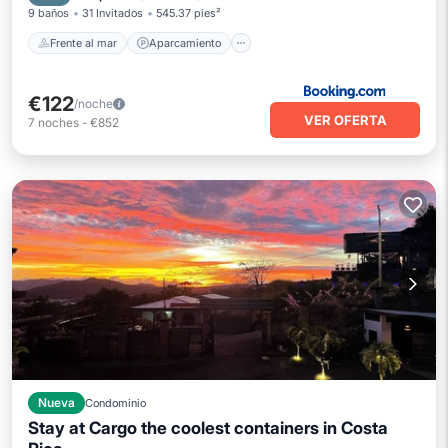
9 baños
31 Invitados
545.37 pies²
Frente al mar
Aparcamiento
€122
/noche
VER OFERTA
7
noches
-
€852
Nueva
Condominio
Stay at Cargo the coolest containers in Costa
Internet
Ropa de cama