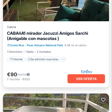
Cabina
CABAñA1 mirador Jacuzzi Amigos Sarchi
(Amigable con mascotas )
Internet
Se admiten mascotas
Costa Rica
·
Poas Volcano National Park
9.46 mi al centro
Apto para niños
Ropa de cama
1 Dormitorio
1 Baño
2 Invitados
Internet
Se admiten mascotas
€90
/noche
VER OFERTA
7
noches
-
€633