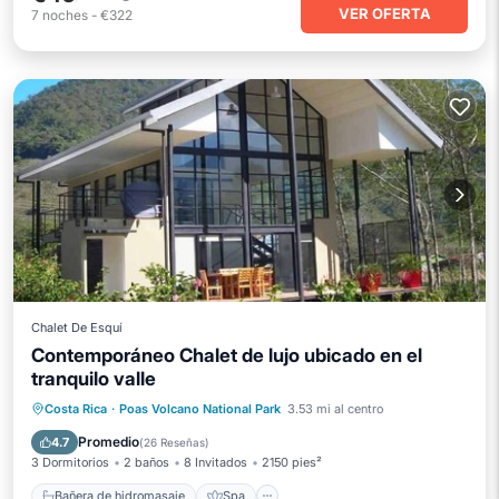
VER OFERTA
7
noches
-
€322
Chalet De Esquí
Contemporáneo Chalet de lujo ubicado en el
tranquilo valle
Bañera de hidromasaje
Spa
Costa Rica
·
Poas Volcano National Park
3.53 mi al centro
Balcón/Terraza
Cocina
Promedio
4.7
(
26 Reseñas
)
3 Dormitorios
2 baños
8 Invitados
2150 pies²
Bañera de hidromasaje
Spa