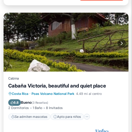
Cabina
Cabaña Victoria, beautiful and quiet place
Se admiten mascotas
Apto para niños
Costa Rica
·
Poas Volcano National Park
4.49 mi al centro
Zona para fumadores designada
Bueno
6.8
(
3 Reseñas
)
2 Dormitorios
1 Baño
8 Invitados
Se admiten mascotas
Apto para niños