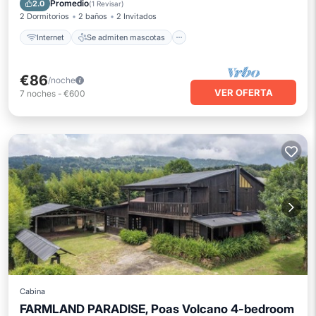
Promedio
2.0
(
1 Revisar
)
2 Dormitorios
2 baños
2 Invitados
Internet
Se admiten mascotas
€86
/noche
VER OFERTA
7
noches
-
€600
Cabina
FARMLAND PARADISE, Poas Volcano 4-bedroom