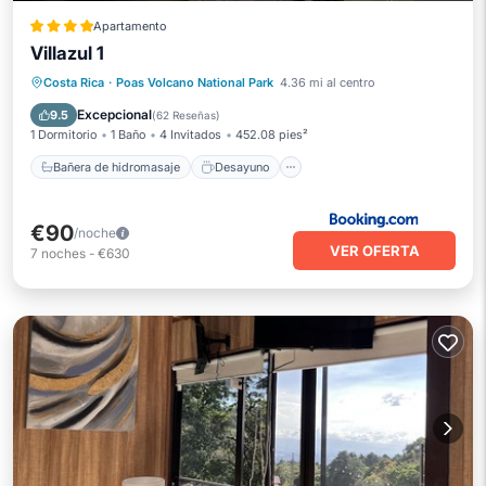
Apartamento
Villazul 1
Bañera de hidromasaje
Desayuno
Costa Rica
·
Poas Volcano National Park
4.36 mi al centro
Aparcamiento
Balcón/Terraza
Excepcional
9.5
(
62 Reseñas
)
1 Dormitorio
1 Baño
4 Invitados
452.08 pies²
Bañera de hidromasaje
Desayuno
€90
/noche
VER OFERTA
7
noches
-
€630