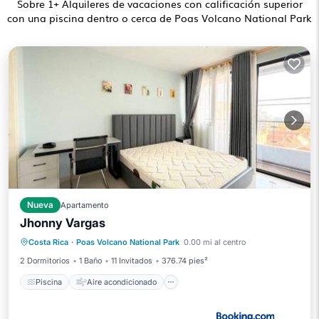
Sobre
1
+ Alquileres de vacaciones con calificación superior
con una piscina dentro o cerca de Poas Volcano National Park
Nueva
Apartamento
Jhonny Vargas
Piscina
Aire acondicionado
Internet
Costa Rica
·
Poas Volcano National Park
0.00 mi al centro
Apto para niños
2 Dormitorios
1 Baño
11 Invitados
376.74 pies²
Piscina
Aire acondicionado