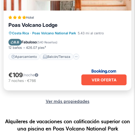
Hotel
Poas Volcano Lodge
Aparcamiento
Balcón/Terraza
Costa Rica
·
Poas Volcano National Park
5.43 mi al centro
Vistas
Internet
Fabuloso
8.8
(
540 Reseñas
)
12 baños
426.07 pies²
Aparcamiento
Balcón/Terraza
€109
/noche
VER OFERTA
7
noches
-
€766
Ver más propiedades
Alquileres de vacaciones con calificación superior con
una piscina en Poas Volcano National Park