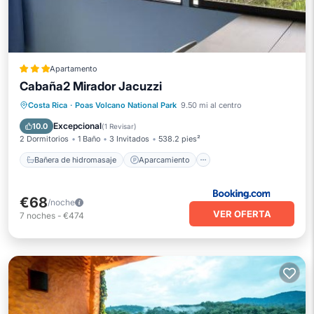
Apartamento
Cabaña2 Mirador Jacuzzi
Bañera de hidromasaje
Aparcamiento
Costa Rica
·
Poas Volcano National Park
9.50 mi al centro
Balcón/Terraza
Vistas
Excepcional
10.0
(
1 Revisar
)
2 Dormitorios
1 Baño
3 Invitados
538.2 pies²
Bañera de hidromasaje
Aparcamiento
€68
/noche
VER OFERTA
7
noches
-
€474