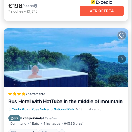
€196
/noche
VER OFERTA
7
noches
-
€1,373
Apartamento
Bus Hotel with HotTube in the middle of mountain
Aparcamiento
Vistas
Internet
Costa Rica
·
Poas Volcano National Park
5.23 mi al centro
Se admiten mascotas
Excepcional
9.7
(
4 Reseñas
)
1 Dormitorio
1 Baño
4 Invitados
645.83 pies²