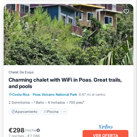
Chalet De Esquí
Charming chalet with WiFi in Poas. Great trails,
and pools
Aparcamiento
Piscina
Cocina
Costa Rica
·
Poas Volcano National Park
6.67 mi al centro
Internet
2 Dormitorios
1 Baño
4 Invitados
700 pies²
Aparcamiento
Piscina
€298
/noche
VER OFERTA
7
noches
-
€2,086