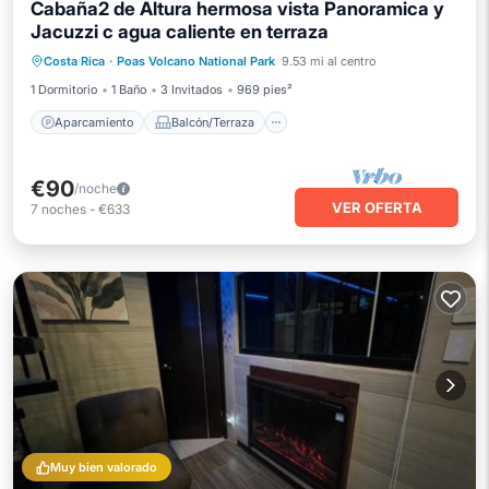
Cabaña2 de Altura hermosa vista Panoramica y
Jacuzzi c agua caliente en terraza
Aparcamiento
Balcón/Terraza
Costa Rica
·
Poas Volcano National Park
9.53 mi al centro
Cocina
Internet
1 Dormitorio
1 Baño
3 Invitados
969 pies²
Aparcamiento
Balcón/Terraza
€90
/noche
VER OFERTA
7
noches
-
€633
Muy bien valorado