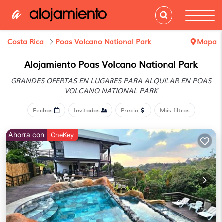
Costa Rica
Poas Volcano National Park
Mapa
Alojamiento Poas Volcano National Park
GRANDES OFERTAS EN LUGARES PARA ALQUILAR EN POAS
VOLCANO NATIONAL PARK
Fechas
Invitados
Precio
Más filtros
Ahorra con
OneKey