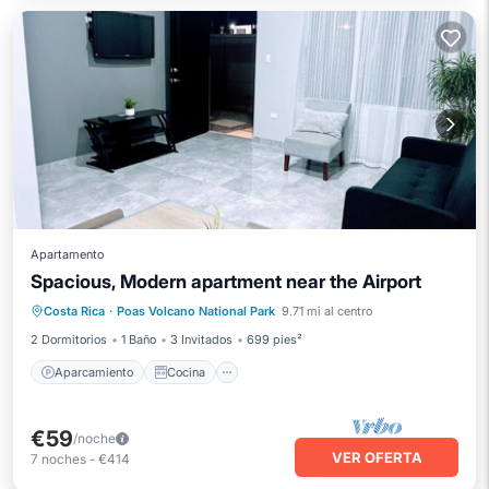
Apartamento
Spacious, Modern apartment near the Airport
Aparcamiento
Cocina
Internet
Costa Rica
·
Poas Volcano National Park
9.71 mi al centro
Se admiten mascotas
2 Dormitorios
1 Baño
3 Invitados
699 pies²
Aparcamiento
Cocina
€59
/noche
VER OFERTA
7
noches
-
€414