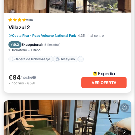
Villa
Villazul 2
Bañera de hidromasaje
Desayuno
Costa Rica
·
Poas Volcano National Park
4.35 mi al centro
Aparcamiento
Balcón/Terraza
Excepcional
9.2
(
15 Reseñas
)
1 Dormitorio
1 Baño
Bañera de hidromasaje
Desayuno
€84
/noche
VER OFERTA
7
noches
-
€591