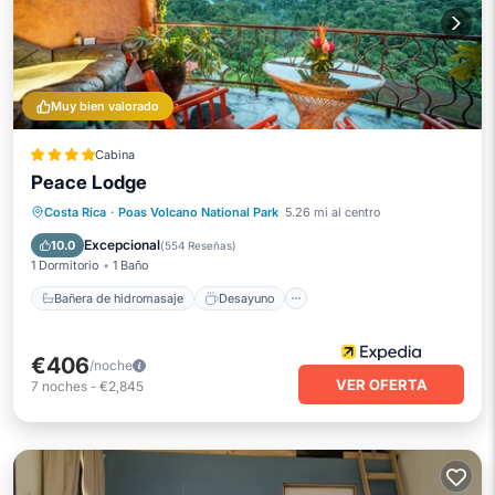
Muy bien valorado
Cabina
Peace Lodge
Bañera de hidromasaje
Desayuno
Costa Rica
·
Poas Volcano National Park
5.26 mi al centro
Aparcamiento
Piscina
Excepcional
10.0
(
554 Reseñas
)
1 Dormitorio
1 Baño
Bañera de hidromasaje
Desayuno
€406
/noche
VER OFERTA
7
noches
-
€2,845