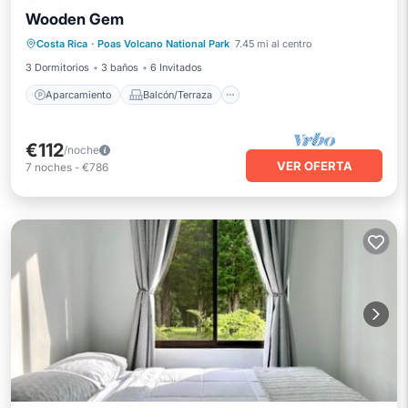
Wooden Gem
Aparcamiento
Balcón/Terraza
Costa Rica
·
Poas Volcano National Park
7.45 mi al centro
Cocina
Internet
3 Dormitorios
3 baños
6 Invitados
Aparcamiento
Balcón/Terraza
€112
/noche
VER OFERTA
7
noches
-
€786