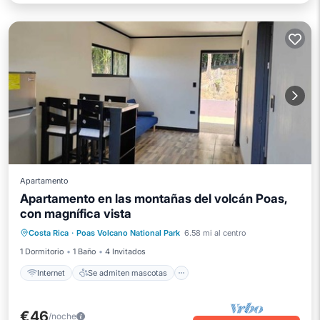
Apartamento
Apartamento en las montañas del volcán Poas,
con magnífica vista
Internet
Se admiten mascotas
Costa Rica
·
Poas Volcano National Park
6.58 mi al centro
Apto para niños
Ropa de cama
1 Dormitorio
1 Baño
4 Invitados
Internet
Se admiten mascotas
€46
/noche